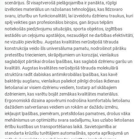
scenārijus. Šī visaptverošā pielāgojamība ir panākta, rūpīgi
izvēloties materiālus un ražošanas tehnoloģijas, kas līdzsvaro
svaru, izturību un funkcionalitāti, lai izveidotu dzērienu traukus, kuri
spēj veikties gan profesionālos birojos, gan ārpus telpām
notiekošās piedzīvojumu situācijās, sporta objektos, izglītības
iestādēs un ceļojumu apstākļos, nezaudējot ne darbības efektivitāti,
ne vizuālo pievilcību. Augstas kvalitātes nerūsējošā tērauda
konstrukcija veido šīs universāluma pamatu, nodrošinot pārāku
pretestību triecieniem, skrāpējumiem un korozijai, vienlaikus
saglabājot pārtikai drošas īpašības, kas saglabā dzērienu garšu un
kvalitāti. Augstas kvalitātes nerūsējošā tērauda molekulārā
struktūra radīt dabiskas antimikrobiālas īpašības, kas kavē
baktēriju augšanu, vienlaikus paliekot pilnīgi drošas ikdienas
lietošanai ar visiem dzērienu veidiem, tostarp arī skābajiem
dzērieniem, kas varētu bojāt zemākas kvalitātes materiālus.
Ergonomiskā dizaina apsvērumi nodrošina komfortablu lietošanu
dažādiem satveršanas veidiem un rokām ar dažādu izmēru,
iekļaujot īpašības, piemēram, pretslīdošas pamatnes, drošus vāka
mehānismus un optimizētu svara sadalījumu, kas uzlabo lietošanas
ērtību kustības un transportēšanas laikā. Savietojamība ar
standarta krūzīšu turētājiem automašīnās, sporta aprīkojumā un