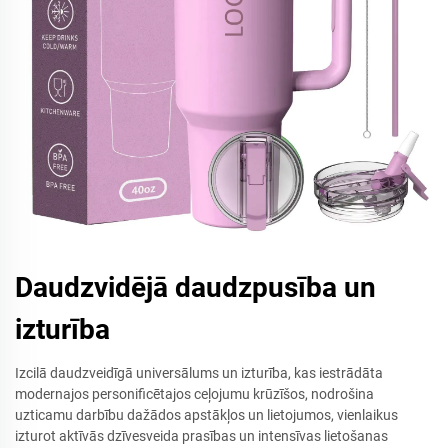
Daudzvidējā daudzpusība un
izturība
Izcilā daudzveidīgā universālums un izturība, kas iestrādāta
modernajos personificētajos ceļojumu krūzīšos, nodrošina
uzticamu darbību dažādos apstākļos un lietojumos, vienlaikus
izturot aktīvās dzīvesveida prasības un intensīvas lietošanas