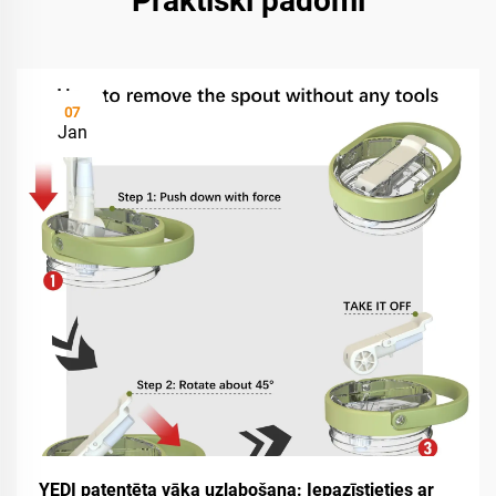
Praktiski padomi
07
Jan
YEDI patentēta vāka uzlabošana: Iepazīstieties ar