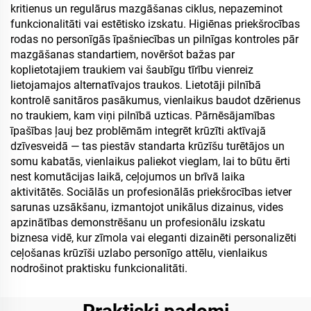
kritienus un regulārus mazgāšanas ciklus, nepazeminot
funkcionalitāti vai estētisko izskatu. Higiēnas priekšrocības
rodas no personīgās īpašniecības un pilnīgas kontroles pār
mazgāšanas standartiem, novēršot bažas par
koplietotajiem traukiem vai šaubīgu tīrību vienreiz
lietojamajos alternatīvajos traukos. Lietotāji pilnībā
kontrolē sanitāros pasākumus, vienlaikus baudot dzērienus
no traukiem, kam viņi pilnībā uzticas. Pārnēsājamības
īpašības ļauj bez problēmām integrēt krūzīti aktīvajā
dzīvesveidā — tas piestāv standarta krūzīšu turētājos un
somu kabatās, vienlaikus paliekot vieglam, lai to būtu ērti
nest komutācijas laikā, ceļojumos un brīvā laika
aktivitātēs. Sociālās un profesionālās priekšrocības ietver
sarunas uzsākšanu, izmantojot unikālus dizainus, vides
apzinātības demonstrēšanu un profesionālu izskatu
biznesa vidē, kur zīmola vai eleganti dizainēti personalizēti
ceļošanas krūzīši uzlabo personīgo attēlu, vienlaikus
nodrošinot praktisku funkcionalitāti.