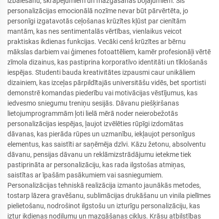
izbalēšanu, skrāpējumiem un mazgāšanas bojājumiem. Šīs
personalizācijas emocionālā nozīme nevar būt pārvērtēta, jo
personīgi izgatavotās ceļošanas krūzītes kļūst par cienītām
mantām, kas nes sentimentalās vērtības, vienlaikus veicot
praktiskas ikdienas funkcijas. Vecāki cenš krūzītes ar bērnu
mākslas darbiem vai ģimenes fotoattēliem, kamēr profesionāļi vērtē
zīmola dizainus, kas pastiprina korporatīvo identitāti un tīklošanās
iespējas. Studenti bauda kreativitātes izpausmi caur unikāliem
dizainiem, kas izceļas pārpildītajās universitāšu vidēs, bet sportisti
demonstrē komandas piederību vai motivācijas vēstījumus, kas
iedvesmo sniegumu treniņu sesijās. Dāvanu piešķiršanas
lietojumprogrammām ļoti lielā mērā noder neierobežotās
personalizācijas iespējas, ļaujot izvēlēties rūpīgi izdomātas
dāvanas, kas pierāda rūpes un uzmanību, iekļaujot personīgus
elementus, kas saistīti ar saņēmēja dzīvi. Kāzu žetonu, absolventu
dāvanu, pensijas dāvanu un reklāmizstrādājumu ietekme tiek
pastiprināta ar personalizāciju, kas rada ilgstošas atmiņas,
saistītas ar īpašām pasākumiem vai sasniegumiem.
Personalizācijas tehniskā realizācija izmanto jaunākās metodes,
tostarp lāzera gravēšanu, sublimācijas drukāšanu un vinila pielīmes
pielietošanu, nodrošinot ilgstošu un izturīgu personalizāciju, kas
iztur ikdienas nodilumu un mazgāšanas ciklus. Krāsu atbilstības