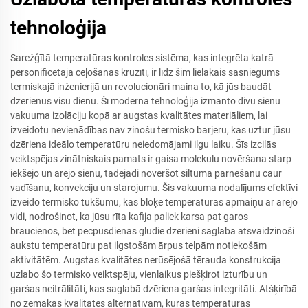
tehnoloģija
Sarežģītā temperatūras kontroles sistēma, kas integrēta katrā
personificētajā ceļošanas krūzītī, ir līdz šim lielākais sasniegums
termiskajā inženierijā un revolucionāri maina to, kā jūs baudāt
dzērienus visu dienu. Šī modernā tehnoloģija izmanto divu sienu
vakuuma izolāciju kopā ar augstas kvalitātes materiāliem, lai
izveidotu nevienādības nav zinošu termisko barjeru, kas uztur jūsu
dzēriena ideālo temperatūru neiedomājami ilgu laiku. Šīs izcilās
veiktspējas zinātniskais pamats ir gaisa molekulu novēršana starp
iekšējo un ārējo sienu, tādējādi novēršot siltuma pārnešanu caur
vadīšanu, konvekciju un starojumu. Šis vakuuma nodalījums efektīvi
izveido termisko tukšumu, kas bloķē temperatūras apmaiņu ar ārējo
vidi, nodrošinot, ka jūsu rīta kafija paliek karsa pat garos
braucienos, bet pēcpusdienas gludie dzērieni saglabā atsvaidzinoši
aukstu temperatūru pat ilgstošām ārpus telpām notiekošām
aktivitātēm. Augstas kvalitātes nerūsējošā tērauda konstrukcija
uzlabo šo termisko veiktspēju, vienlaikus piešķirot izturību un
garšas neitrālitāti, kas saglabā dzēriena garšas integritāti. Atšķirībā
no zemākas kvalitātes alternatīvām, kurās temperatūras