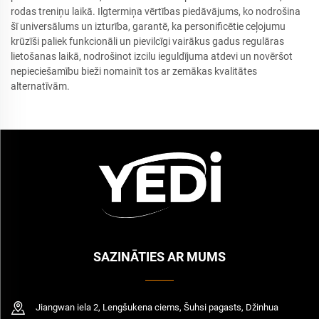
rodas treniņu laikā. Ilgtermiņa vērtības piedāvājums, ko nodrošina
šī universālums un izturība, garantē, ka personificētie ceļojumu
krūzīši paliek funkcionāli un pievilcīgi vairākus gadus regulāras
lietošanas laikā, nodrošinot izcilu ieguldījuma atdevi un novēršot
nepieciešamību bieži nomainīt tos ar zemākas kvalitātes
alternatīvām.
SAZINĀTIES AR MUMS
Jiangwan iela 2, Lengšukena ciems, Šuhsi pagasts, Džinhua