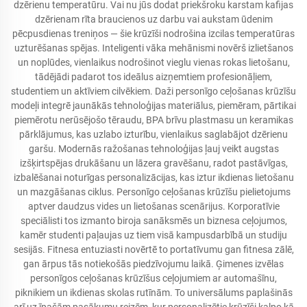
dzērienu temperatūru. Vai nu jūs dodat priekšroku karstam kafijas
dzērienam rīta braucienos uz darbu vai aukstam ūdenim
pēcpusdienas treniņos — šie krūzīši nodrošina izcilas temperatūras
uzturēšanas spējas. Inteligenti vāka mehānismi novērš izlietšanos
un noplūdes, vienlaikus nodrošinot vieglu vienas rokas lietošanu,
tādējādi padarot tos ideālus aizņemtiem profesionāļiem,
studentiem un aktīviem cilvēkiem. Daži personīgo ceļošanas krūzīšu
modeļi integrē jaunākās tehnoloģijas materiālus, piemēram, pārtikai
piemērotu nerūsējošo tēraudu, BPA brīvu plastmasu un keramikas
pārklājumus, kas uzlabo izturību, vienlaikus saglabājot dzērienu
garšu. Modernās ražošanas tehnoloģijas ļauj veikt augstas
izšķirtspējas drukāšanu un lāzera gravēšanu, radot pastāvīgas,
izbalēšanai noturīgas personalizācijas, kas iztur ikdienas lietošanu
un mazgāšanas ciklus. Personīgo ceļošanas krūzīšu pielietojums
aptver daudzus vides un lietošanas scenārijus. Korporatīvie
speciālisti tos izmanto biroja sanāksmēs un biznesa ceļojumos,
kamēr studenti paļaujas uz tiem visā kampusdarbībā un studiju
sesijās. Fitnesa entuziasti novērtē to portatīvumu gan fitnesa zālē,
gan ārpus tās notiekošās piedzīvojumu laikā. Ģimenes izvēlas
personīgos ceļošanas krūzīšus ceļojumiem ar automašīnu,
piknikiem un ikdienas skolas rutīnām. To universālums paplašinās