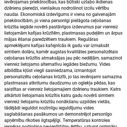
ceļojuma tējkanna
rokturi
ievērojamas priekšrocības, kas būtiski uzlabo ikdienas
dzērienu pieredzi, vienlaikus nodrošinot izcilu vērtību
naudai. Ekonomiskā izdevīgums ir viena no galvenajām
priekšrocībām, jo viena personīgi pielāgota ceļošanas
krūzīša iegāde novērš pastāvīgos izdevumus par vienreiz
lietojamām kafijas krūzītēm, plastmasas pudeļēm un ārpus
mājas ēšanai paredzētiem traukiem. Regulāras
apmeklējumi kafijas kafejnīcās ik gadu var izmaksāt
simtiem dolāru, kamēr augstas kvalitātes personalizētais
ceļošanas krūzītis atmaksājas jau pēc nedēļām, samazinot
vienreiz lietojamo alternatīvu iegādes biežumu. Vides
atbildība kļūst viegli sasniedzama, izmantojot
personalizētu ceļošanas krūzīti, jo tas ievērojami samazina
plastmasas atkritumu daudzumu un oglekļa pēdas, kas
saistītas ar vienreiz lietojamajiem dzērienu traukiem. Katrs
atkārtoti lietojamais krūzītis katru gadu novērš simtiem
vienreiz lietojamu krūzīšu nonākšanu uzpildes vietās,
tādējādi ieguldot nozīmīgu ieguldījumu vides
saglabāšanas pasākumos un demonstrējot personīgo
apņēmību rīkoties ilgtspējīgi. Temperatūras kontroles
iespējas nodrošina nevienlīdzīgu ērtību, uzturot optimālu