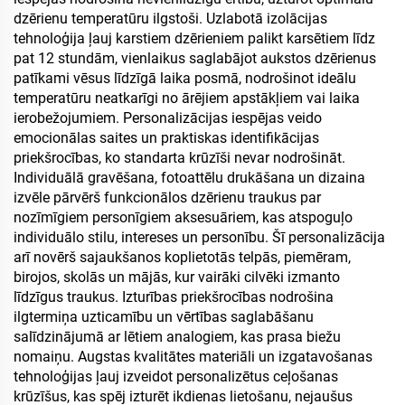
dzērienu temperatūru ilgstoši. Uzlabotā izolācijas
tehnoloģija ļauj karstiem dzērieniem palikt karsētiem līdz
pat 12 stundām, vienlaikus saglabājot aukstos dzērienus
patīkami vēsus līdzīgā laika posmā, nodrošinot ideālu
temperatūru neatkarīgi no ārējiem apstākļiem vai laika
ierobežojumiem. Personalizācijas iespējas veido
emocionālas saites un praktiskas identifikācijas
priekšrocības, ko standarta krūzīši nevar nodrošināt.
Individuālā gravēšana, fotoattēlu drukāšana un dizaina
izvēle pārvērš funkcionālos dzērienu traukus par
nozīmīgiem personīgiem aksesuāriem, kas atspoguļo
individuālo stilu, intereses un personību. Šī personalizācija
arī novērš sajaukšanos koplietotās telpās, piemēram,
birojos, skolās un mājās, kur vairāki cilvēki izmanto
līdzīgus traukus. Izturības priekšrocības nodrošina
ilgtermiņa uzticamību un vērtības saglabāšanu
salīdzinājumā ar lētiem analogiem, kas prasa biežu
nomaiņu. Augstas kvalitātes materiāli un izgatavošanas
tehnoloģijas ļauj izveidot personalizētus ceļošanas
krūzīšus, kas spēj izturēt ikdienas lietošanu, nejaušus