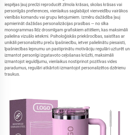
iespējas ļauj precīzi reproducēt zīmola krāsas, skolas krāsas vai
personīgās preferences, vienlaikus saglabājot vienveidību vairākos
vienībās komandu vai grupu lietojumiem. Izmēru dažādība ļauj
apmierināt dažādas personalizācijas prasības — no sīka
monogrammas līdz drosmīgam grafiskiem attēliem, kas maksimāli
palielina vizuālo ietekmi. Psiholoģiskās priekšrocības, saistītas ar
unikāli personalizētu preču īpašniecību, ietver palielinātu piesaisti,
īpašniecības lepnumu un pastiprinātu motivāciju regulāri uzturēt un
izmantot personīgi izgatavoto ceļošanas krūzīti, maksimāli
izmantojot ieguldījumu, vienlaikus nostiprinot pozitīvas vides
paradumus, regulāri atkārtoti izmantojot personalizētos dzērienu
traukus.