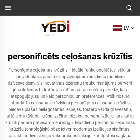
LV
personificēts ceļošanas krūzītis
Personīgots ceļošanas krūzītis ir ideāla funkcionalitātes, stila un
individuālās izpausmes apvienojums mūsdienu mobiliem
dzīvesveidiem. Šis inovatīvais dzērienu trauku risinājums pārvērš
jūsu ikdienas hidratācijas rutīnu par personīgu pieredzi, kas
atspoguļo jūsu unikālo personību un preferences. Atšķirībā no
standarta ceļošanas krūzīšiem personīgots ceļošanas krūzītis
piedāvā plašas pielāgošanas iespējas, tostarp vārda gravēšanu,
attēlu drukāšanu, krāsu izvēli un dizaina personalizāciju, kas katru
krūzīti padara patiešām vienreizīgu. Mūsdienu personīgo ceļošanas
krūzīšu tehnoloģiskā bāze ietver modernas izolācijas sistēmas,
parasti ar divu sieniņu vakuumkonstrukciju, kas ilgstoši saglabā