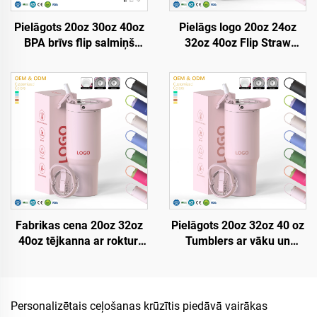
Pielāgots 20oz 30oz 40oz
Pielāgs logo 20oz 24oz
BPA brīvs flip salmiņš
32oz 40oz Flip Straw
izolēts nerūsējošā tērauda
Tumbler Pārnēsams
krūzis vai tumblers ar
ceļojuma krūzijs
noplūdes drošu vāku,
Nerūsējošā tērauda
salmiņu un rokturi
vakuuma izolēts Tumbleris
ceļojumam
ar rokturi
Fabrikas cena 20oz 32oz
Pielāgots 20oz 32oz 40 oz
40oz tējkanna ar rokturi
Tumblers ar vāku un
un salmiņa vāku, izolēta
salmiņu, nerūsējošā
tase, atkārtoti
tērauda vakuuma izolēts,
izmantojama nerūsējošā
atkārtoti izmantojams
tērauda sublimācijas
tumblers ar flip salmiņu un
Personalizētais ceļošanas krūzītis piedāvā vairākas