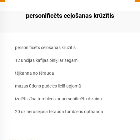
personificēts ceļošanas krūzītis
personificēts ceļošanas krūzītis
12 uncijas kafijas piņķi ar segām
tējkanna no tērauda
mazas ūdens pudeles lielā apjomā
izolēts vīna tumbleris ar personificētu dizainu
20 oz nerūsējošā tērauda tumbleris opthandā