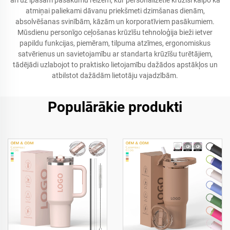
arī uz īpašām pasākumu reizēm, kur personalizētie krūzīši kalpo kā
atmiņai paliekami dāvanu priekšmeti dzimšanas dienām,
absolvēšanas svinībām, kāzām un korporatīviem pasākumiem.
Mūsdienu personīgo ceļošanas krūzīšu tehnoloģija bieži ietver
papildu funkcijas, piemēram, tilpuma atzīmes, ergonomiskus
satvērienus un savietojamību ar standarta krūzīšu turētājiem,
tādējādi uzlabojot to praktisko lietojamību dažādos apstākļos un
atbilstot dažādām lietotāju vajadzībām.
Populārākie produkti