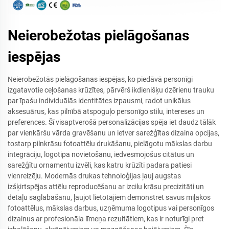
Neierobežotas pielāgošanas
iespējas
Neierobežotās pielāgošanas iespējas, ko piedāvā personīgi
izgatavotie ceļošanas krūzītes, pārvērš ikdienišķu dzērienu trauku
par īpašu individuālās identitātes izpausmi, radot unikālus
aksesuārus, kas pilnībā atspoguļo personīgo stilu, intereses un
preferences. Šī visaptverošā personalizācijas spēja iet daudz tālāk
par vienkāršu vārda gravēšanu un ietver sarežģītas dizaina opcijas,
tostarp pilnkrāsu fotoattēlu drukāšanu, pielāgotu mākslas darbu
integrāciju, logotipa novietošanu, iedvesmojošus citātus un
sarežģītu ornamentu izvēli, kas katru krūzīti padara patiesi
vienreizēju. Modernās drukas tehnoloģijas ļauj augstas
izšķirtspējas attēlu reproducēšanu ar izcilu krāsu precizitāti un
detaļu saglabāšanu, ļaujot lietotājiem demonstrēt savus mīļākos
fotoattēlus, mākslas darbus, uzņēmuma logotipus vai personīgos
dizainus ar profesionāla līmeņa rezultātiem, kas ir noturīgi pret