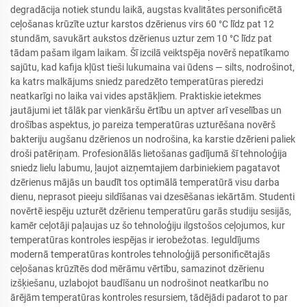
degradācija notiek stundu laikā, augstas kvalitātes personificētā
ceļošanas krūzīte uztur karstos dzērienus virs 60 °C līdz pat 12
stundām, savukārt aukstos dzērienus uztur zem 10 °C līdz pat
tādam pašam ilgam laikam. Šī izcilā veiktspēja novērš nepatīkamo
sajūtu, kad kafija kļūst tieši lukumaina vai ūdens — silts, nodrošinot,
ka katrs malkājums sniedz paredzēto temperatūras pieredzi
neatkarīgi no laika vai vides apstākļiem. Praktiskie ietekmes
jautājumi iet tālāk par vienkāršu ērtību un aptver arī veselības un
drošības aspektus, jo pareiza temperatūras uzturēšana novērš
bakteriju augšanu dzērienos un nodrošina, ka karstie dzērieni paliek
droši patēriņam. Profesionālās lietošanas gadījumā šī tehnoloģija
sniedz lielu labumu, ļaujot aizņemtajiem darbiniekiem pagatavot
dzērienus mājās un baudīt tos optimālā temperatūrā visu darba
dienu, neprasot pieeju sildīšanas vai dzesēšanas iekārtām. Studenti
novērtē iespēju uzturēt dzērienu temperatūru garās studiju sesijās,
kamēr ceļotāji paļaujas uz šo tehnoloģiju ilgstošos ceļojumos, kur
temperatūras kontroles iespējas ir ierobežotas. Ieguldījums
modernā temperatūras kontroles tehnoloģijā personificētajās
ceļošanas krūzītēs dod mērāmu vērtību, samazinot dzērienu
izšķiešanu, uzlabojot baudīšanu un nodrošinot neatkarību no
ārējām temperatūras kontroles resursiem, tādējādi padarot to par