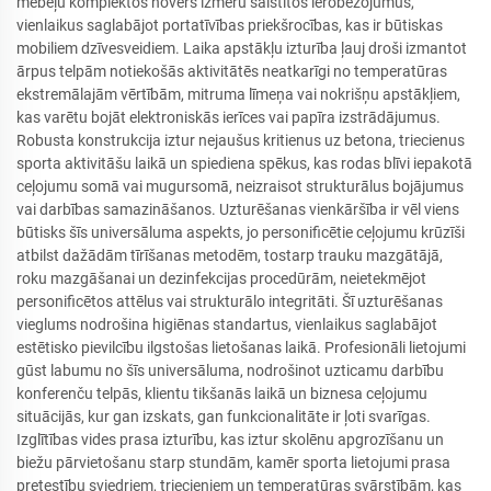
mēbeļu komplektos novērš izmēru saistītos ierobežojumus,
vienlaikus saglabājot portatīvības priekšrocības, kas ir būtiskas
mobiliem dzīvesveidiem. Laika apstākļu izturība ļauj droši izmantot
ārpus telpām notiekošās aktivitātēs neatkarīgi no temperatūras
ekstremālajām vērtībām, mitruma līmeņa vai nokrišņu apstākļiem,
kas varētu bojāt elektroniskās ierīces vai papīra izstrādājumus.
Robusta konstrukcija iztur nejaušus kritienus uz betona, triecienus
sporta aktivitāšu laikā un spiediena spēkus, kas rodas blīvi iepakotā
ceļojumu somā vai mugursomā, neizraisot strukturālus bojājumus
vai darbības samazināšanos. Uzturēšanas vienkāršība ir vēl viens
būtisks šīs universāluma aspekts, jo personificētie ceļojumu krūzīši
atbilst dažādām tīrīšanas metodēm, tostarp trauku mazgātājā,
roku mazgāšanai un dezinfekcijas procedūrām, neietekmējot
personificētos attēlus vai strukturālo integritāti. Šī uzturēšanas
vieglums nodrošina higiēnas standartus, vienlaikus saglabājot
estētisko pievilcību ilgstošas lietošanas laikā. Profesionāli lietojumi
gūst labumu no šīs universāluma, nodrošinot uzticamu darbību
konferenču telpās, klientu tikšanās laikā un biznesa ceļojumu
situācijās, kur gan izskats, gan funkcionalitāte ir ļoti svarīgas.
Izglītības vides prasa izturību, kas iztur skolēnu apgrozīšanu un
biežu pārvietošanu starp stundām, kamēr sporta lietojumi prasa
pretestību sviedriem, triecieniem un temperatūras svārstībām, kas