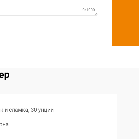
0/1000
ер
к и сламка, 30 унции
ерна