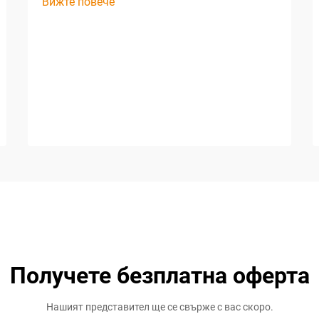
Вижте повече
Получете безплатна оферта
Нашият представител ще се свърже с вас скоро.