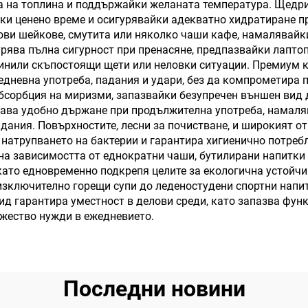
а на топлина и поддържайки желаната температура. Щедри
ки ценено време и осигурявайки адекватно хидратиране пр
ови шейкове, смутита или няколко чаши кафе, намалявайк
рява пълна сигурност при пренасяне, предпазвайки лаптоп
ичинили скъпостоящи щети или неловки ситуации. Премиум
дневна употреба, падания и удари, без да компрометира 
абсорбция на миризми, запазвайки безупречен външен вид 
ава удобно държане при продължителна употреба, намаля
адания. Повърхностите, лесни за почистване, и широкият 
 натрупването на бактерии и гарантира хигиенично потреб
на зависимостта от еднократни чаши, бутилирани напитки 
 като едновременно подкрепя целите за екологична устой
зключително горещи супи до леденостудени спортни напит
ид гарантира уместност в делови среди, като запазва фун
жество нужди в ежедневието.
Последни новини