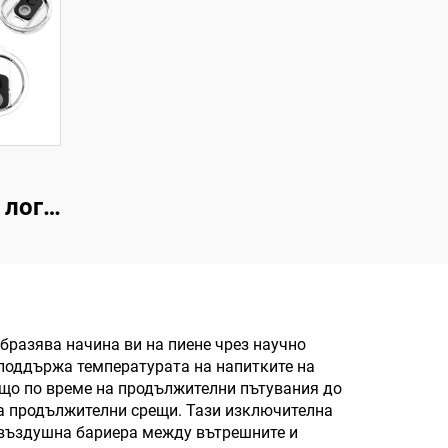
 лого
а
на
аша с
бразява начина ви на пиене чрез научно
 поддържа температурата на напитките на
мана
ещо по време на продължителни пътувания до
а
на продължителни срещи. Тази изключителна
звъздушна бариера между вътрешните и