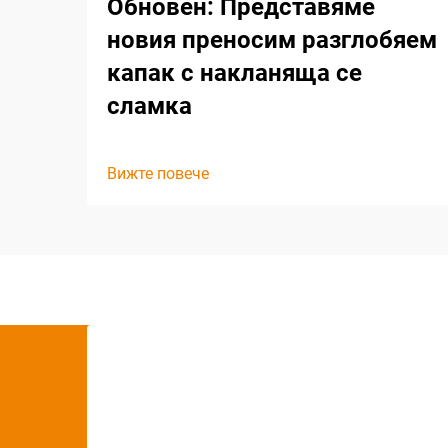
Обновен: Представяме
новия преносим разглобяем
капак с накланяща се
сламка
Вижте повече