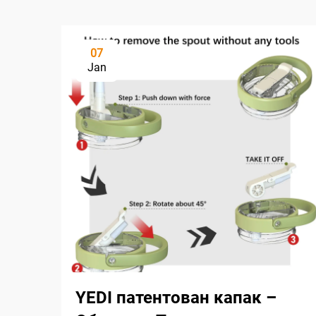
07
Jan
YEDI патентован капак –