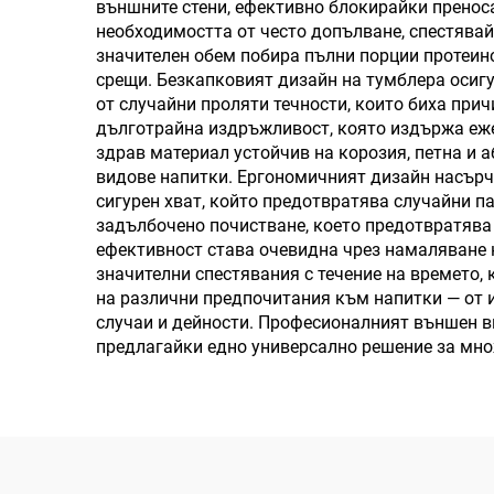
външните стени, ефективно блокирайки пренос
необходимостта от често допълване, спестявай
значителен обем побира пълни порции протеин
срещи. Безкапковият дизайн на тумблера осигу
от случайни проляти течности, които биха пр
дълготрайна издръжливост, която издържа еже
здрав материал устойчив на корозия, петна и 
видове напитки. Ергономичният дизайн насърч
сигурен хват, който предотвратява случайни п
задълбочено почистване, което предотвратява
ефективност става очевидна чрез намаляване 
значителни спестявания с течение на времето,
на различни предпочитания към напитки — от и
случаи и дейности. Професионалният външен в
предлагайки едно универсално решение за мно