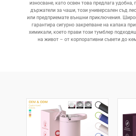
износване, като освен това предлага удобна,
държатели за чаши, този универсален съд ле
или предприемате външни приключения. Широки
гарантира сигурно закрепване на капака при
химикали, което прави този тумблер подходящ
на живот – от корпоративни съвети до ке