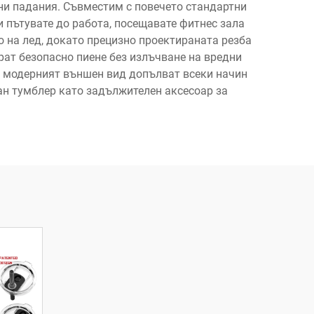
йни падания. Съвместим с повечето стандартни
 пътувате до работа, посещавате фитнес зала
 на лед, докато прецизно проектираната резба
рат безопасно пиене без излъчване на вредни
 и модерният външен вид допълват всеки начин
ан тумблер като задължителен аксесоар за