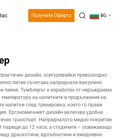
Нас
Получете Оферта
BG
ер
практичен дизайн, осигурявайки превъзходно
ително питие съчетава напреднала вакуумна
и пиене. Тумблерът е изработен от неръждаема
 температура на напитките в продължение на
те напитки след тренировка, което го прави
ация. Ергономичният дизайн включва удобна
езтечен транспорт. Напредналото медно покритие
 парещи до 12 часа, а студените – освежаващо
рещу драскотини, вдлъбнатини и ежедневно