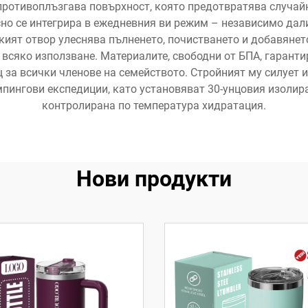
 противоплъзгава повърхност, която предотвратява случа
сно се интегрира в ежедневния ви режим – независимо дали
ят отвор улеснява пълненето, почистването и добавянето
 всяко използване. Материалите, свободни от БПА, гаранти
 за всички членове на семейството. Стройният му силует
мпингови експедиции, като установяват 30-унцовия изолир
контролирана по температура хидратация.
Нови продукти