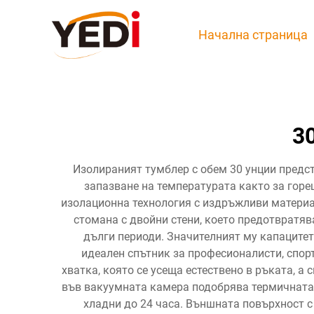
Начална страница
3
Изолираният тумблер с обем 30 унции предс
запазване на температурата както за горе
изолационна технология с издръжливи материа
стомана с двойни стени, което предотвратя
дълги периоди. Значителният му капацитет 
идеален спътник за професионалисти, спор
хватка, която се усеща естествено в ръката, а
във вакуумната камера подобрява термичната 
хладни до 24 часа. Външната повърхност 