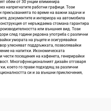
ят обем от 30 унции елиминира
ез напрегнатите работни графици. Този
и прекъсванията по време на важни задачи и
ите, документите и интериора на автомобила
 конструкция от неръждаема стомана гарантира
производителността или външния вид. Този
дори след години редовна употреба с различни
вайки умората на ръцете и осигурявайки
отвор улесняват поддръжката, позволявайки
ление на напитки. Икономическата
и чести посещения на кафенета, генерирайки
чивост. Многофункционалният дизайн отговаря
ки, което го прави подходящ за различни
кционалността си и за външни приключения,