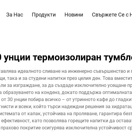
За Нас
Продукти
Новини
Свържете Се с 
0 унции термоизолиран тумбл
тавлява идеалното сливане на инженерно съвършенство и 
щи, така и за студени напитки през целия ден. Това вмест
ли за изграждане, за да създаде изключително усещане пр
ва образуването на конденз, докато поддържа оптималната
от 30 унции побира всичко – от утринното кафе до гладки
тнисти и всеки, който търси надеждни решения за хидрат
 системата от капак, устойчива на проляване, гарантира б
ефективност, като позволява горещите напитки да остават
с прахово покритие осигурява изключителна устойчивост с