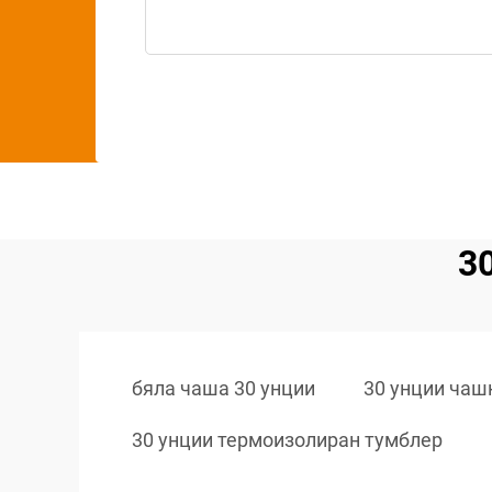
3
бяла чаша 30 унции
30 унции чаш
30 унции термоизолиран тумблер