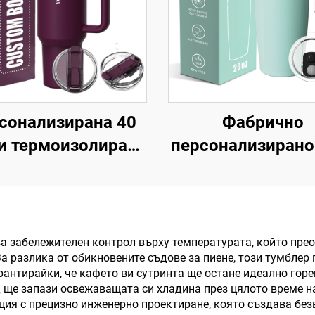
сонализирана 40
Фабрично
и термоизолирана
персонализирано
устенна чаша от
двойна стен
ъждаема стомана
термоизолира
атентован капак и
пътуваща кафе ч
ъжка, пътуваща
капак 20oz
а забележителен контрол върху температурата, който прео
а разлика от обикновените съдове за пиене, този тумблер
е чаша за офис,
неръждаема сто
рантирайки, че кафето ви сутринта ще остане идеално гор
плект за подарък
термоси чаш
ед ще запази освежаващата си хладина през цялото време 
ция с прецизно инженерно проектиране, която създава бе