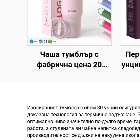
Чаша тумблър с
Пер
фабрична цена 20
унци
унции, 32 унции, 40
дв
унции с дръжка и
нер
капак с бучалка, термо
с п
чаша, многократно
др
Изолираният тумблер с обем 30 унции осигуряв
доказана технология за термично задържане. З
използваема чаша от
каф
оптимално ниво значително по-дълго време, га
неръждаема стомана
ком
работа, а студената ви чайна напитка следоб
производителност се дължи на вакуумна изола
за трансфер печат