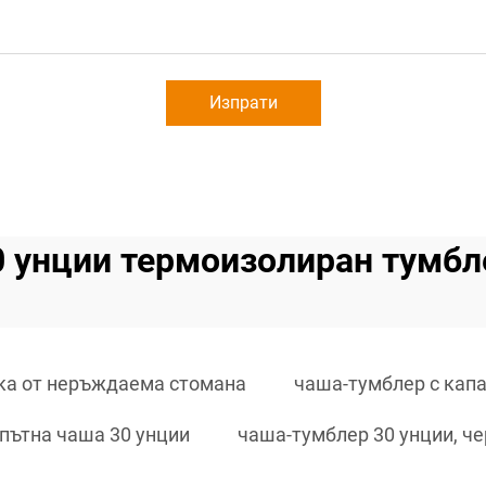
Изпрати
0 унции термоизолиран тумбл
ка от неръждаема стомана
чаша-тумблер с капа
пътна чаша 30 унции
чаша-тумблер 30 унции, ч