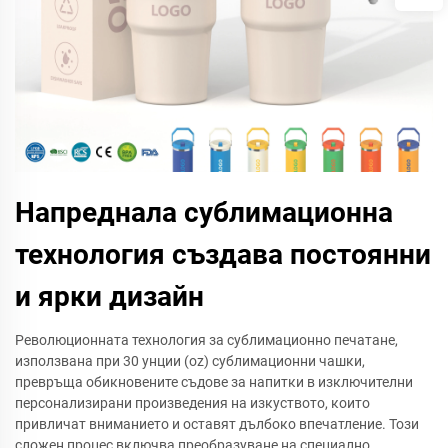
Напреднала сублимационна
технология създава постоянни
и ярки дизайн
Революционната технология за сублимационно печатане,
използвана при 30 унции (oz) сублимационни чашки,
превръща обикновените съдове за напитки в изключителни
персонализирани произведения на изкуството, които
привличат вниманието и оставят дълбоко впечатление. Този
сложен процес включва преобразуване на специално