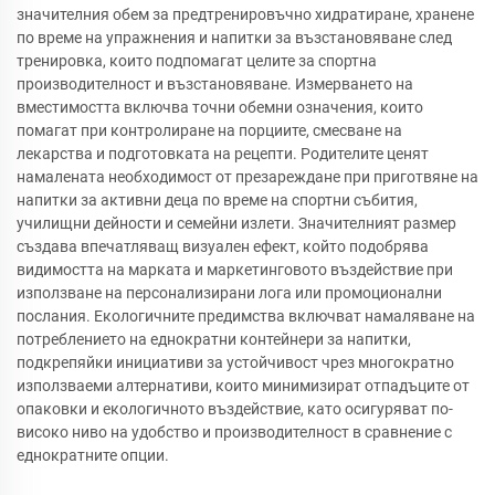
значителния обем за предтренировъчно хидратиране, хранене
по време на упражнения и напитки за възстановяване след
тренировка, които подпомагат целите за спортна
производителност и възстановяване. Измерването на
вместимостта включва точни обемни означения, които
помагат при контролиране на порциите, смесване на
лекарства и подготовката на рецепти. Родителите ценят
намалената необходимост от презареждане при приготвяне на
напитки за активни деца по време на спортни събития,
училищни дейности и семейни излети. Значителният размер
създава впечатляващ визуален ефект, който подобрява
видимостта на марката и маркетинговото въздействие при
използване на персонализирани лога или промоционални
послания. Екологичните предимства включват намаляване на
потреблението на еднократни контейнери за напитки,
подкрепяйки инициативи за устойчивост чрез многократно
използваеми алтернативи, които минимизират отпадъците от
опаковки и екологичното въздействие, като осигуряват по-
високо ниво на удобство и производителност в сравнение с
еднократните опции.