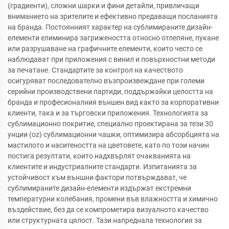
(градиенти), сложни шарки и фини детайли, привличащи
вниманието на зрителите и ефективно предаващи посланията
на бранда. Постоянният характер на сублимираните дизайн-
елементи елиминира загрижеността относно отлепяне, пукане
или разрушаване на графичните елементи, които често се
наблюдават при приложения с винил и повърхностни методи
за печатане. Стандартите за контрол на качеството
осигуряват последователно възпроизвеждане при големи
серийни производствени партиди, поддържайки целостта на
бранда и професионалния външен вид както за корпоративни
клиенти, така и за търговски приложения. Технологията за
сублимационно покритие, специално проектирана за тези 30
унции (oz) сублимационни чашки, оптимизира абсорбцията на
мастилото и наситеността на цветовете, като по този начин
постига резултати, които надхвърлят очакванията на
клиентите и индустриалните стандарти. Изпитанията за
устойчивост към външни фактори потвърждават, че
сублимираните дизайн-елементи издържат екстремни
температурни колебания, промени във влажността и химично
въздействие, без да се компрометира визуалното качество
или структурната цялост. Тази напреднала технология за