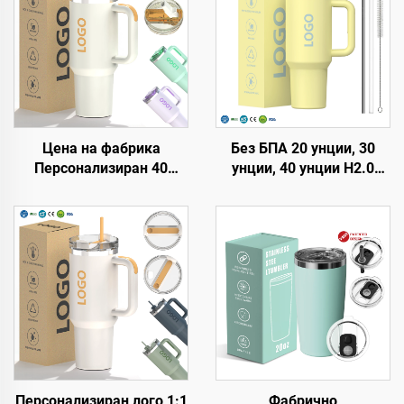
Цена на фабрика
Без БПА 20 унции, 30
Персонализиран 40
унции, 40 унции H2.0
унции Тъмблър с
чаша-термос с дръжка и
термоизолация,
сламка, капак с 3
многократно използван,
позиции за пътуване,
неръждаема стомана,
термоизолирана чаша от
двойна стена, пътуващ
неръждаема стомана
тъмблър бутилка с
дръжка и капак със
слама
Персонализиран лого 1:1
Фабрично