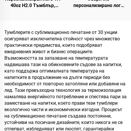
40oz H2.0 Тъмблър,
персонализирано лого
термоизолирана
двойна стена
вакуумна чаша от
термоизолирана
неръждаема стомана
пътуваща кафе чаша с
със сламка за
капак 20oz неръждаема
Тумблерите с сублимационно печатане от 30 унции
Валентинов ден и
стомана термоси чаша
осигуряват изключителна стойност чрез множество
къмпинг
практически предимства, които подобряват
ежедневния живот и бизнес операциите.
Възможността за запазване на температурата
надвишава тази на обикновените съдове за напитки,
като поддържа оптималната температура на
напитките в продължение на дълги периоди без
необходимост от повторно затопляне или добавяне на
лед. Тази превъзходна технология за термоизолация
намалява енергийното потребление и спестява пари за
заместване на напитки, което прави тези тумблери
екологично чисти и икономически изгодни. Процесът
на сублимационно печатане създава постоянни,
устойчиви на посичане дизайните, които никога не се
отлепват, избледняват или люспят, гарантирайки