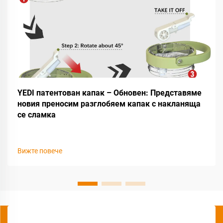
YEDI патентован капак – Обновен: Представяме
новия преносим разглобяем капак с накланяща
се сламка
Вижте повече