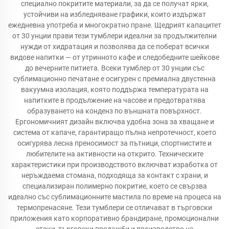
специално покритите материали, за да се получат ярки,
устойчиви на избледняване графики, които издържат
ежедневна употреба и многократно пране. Щедрият капацитет
от 30 унции прави тези тумблери идеални за продължителни
нужди от хидратация и позволява да се поберат всички
видове напитки — от утринното кафе и следобедните шейкове
до вечерните питиета. Всеки тумблер от 30 унции със
сублимационно печатане е осигурен с премиална двустенна
вакуумна изолация, която поддържа температурата на
напитките в продължение на часове и предотвратява
образуването на конденз по външната повърхност.
Ергономичният дизайн включва удобна зона за хващане и
система от капаче, гарантиращо пълна непротечност, което
осигурява лесна преносимост за пътници, спортнистите и
любителите на активности на открито. Техническите
характеристики при производството включват изработка от
неръждаема стомана, подходяща за контакт с храни, и
специализиран полимерно покритие, което се свързва
идеално със сублимационните мастила по време на процеса на
термопренасяне. Тези тумблери се отличават в търговски
приложения като корпоративно брандиране, промоционални