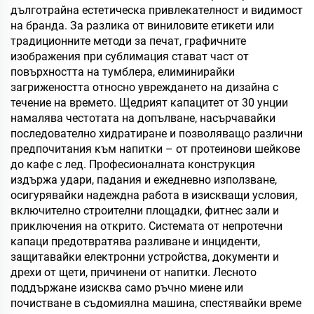
дълготрайна естетическа привлекателност и видимост
на бранда. За разлика от виниловите етикети или
традиционните методи за печат, графичните
изображения при сублимация стават част от
повърхността на тумблера, елиминирайки
загрижеността относно увреждането на дизайна с
течение на времето. Щедрият капацитет от 30 унции
намалява честотата на допълване, насърчавайки
последователно хидратиране и позволяващо различни
предпочитания към напитки – от протеинови шейкове
до кафе с лед. Професионалната конструкция
издържа удари, падания и ежедневно използване,
осигурявайки надеждна работа в изискващи условия,
включително строителни площадки, фитнес зали и
приключения на открито. Системата от непротечни
капаци предотвратява разливане и инциденти,
защитавайки електронни устройства, документи и
дрехи от щети, причинени от напитки. Лесното
поддържане изисква само ръчно миене или
почистване в съдомиялна машина, спестявайки време