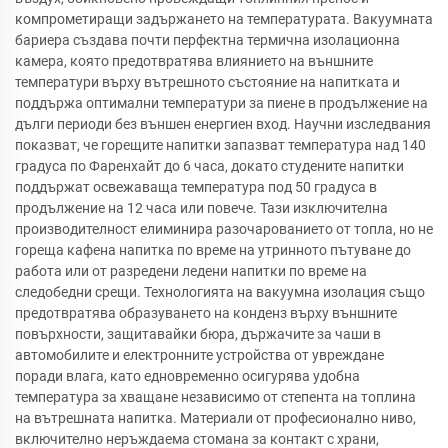
компрометиращи задържането на температурата. Вакуумната
бариера създава почти перфектна термична изолационна
камера, която предотвратява влиянието на външните
температури върху вътрешното състояние на напитката и
поддържа оптимални температури за пиене в продължение на
дълги периоди без външен енергиен вход. Научни изследвания
показват, че горещите напитки запазват температура над 140
градуса по Фаренхайт до 6 часа, докато студените напитки
поддържат освежаваща температура под 50 градуса в
продължение на 12 часа или повече. Тази изключителна
производителност елиминира разочарованието от топла, но не
гореща кафена напитка по време на утринното пътуване до
работа или от разредени ледени напитки по време на
следобедни срещи. Технологията на вакуумна изолация също
предотвратява образуването на конденз върху външните
повърхности, защитавайки бюра, държачите за чаши в
автомобилите и електронните устройства от увреждане
поради влага, като едновременно осигурява удобна
температура за хващане независимо от степента на топлина
на вътрешната напитка. Материали от професионално ниво,
включително неръждаема стомана за контакт с храни,