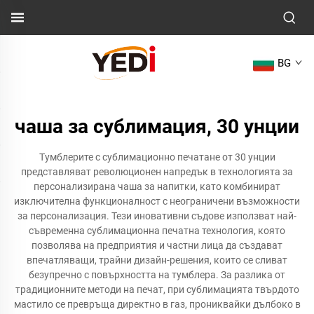
BG
чаша за сублимация, 30 унции
Тумблерите с сублимационно печатане от 30 унции
представляват революционен напредък в технологията за
персонализирана чаша за напитки, като комбинират
изключителна функционалност с неограничени възможности
за персонализация. Тези иновативни съдове използват най-
съвременна сублимационна печатна технология, която
позволява на предприятия и частни лица да създават
впечатляващи, трайни дизайн-решения, които се сливат
безупречно с повърхността на тумблера. За разлика от
традиционните методи на печат, при сублимацията твърдото
мастило се превръща директно в газ, прониквайки дълбоко в