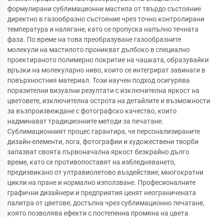
формулирани сублимационни мастила от твърдо състояние
директно в газообразно състояние чрез точно контролирани
температура и налягане, като се пропуска напълно течната
фаза. По време на това преобразуване газообразните
молекули на мастилото проникват дълбоко в специално
проектираното полимерно покритие на чашката, образувайки
връзки на молекуларно ниво, които се интегрират завинаги в
повърхностния материал. Този научен подход осигурява
поразителни визуални резултати с изключителна яркост на
цветовете, изключителна острота на детайлите и възможности
за възпроизвеждане с фотографско качество, които
надминават традиционните методи за печатане.
Сублимационният процес гарантира, че персонализираните
дизайн-елементи, лога, фотографии и художествени творби
запазват своята първоначална яркост безкрайно дълго
време, като се противопоставят на избледняването,
предизвикано от ултравиолетово въздействие, многократни
цикли на пране и нормално използване. Професионалните
графични дизайнери и предприятия ценят неограничената
палитра от цветове, достъпна чрез сублимационно печатане,
която позволява ефекти с постепенна промяна на цвета