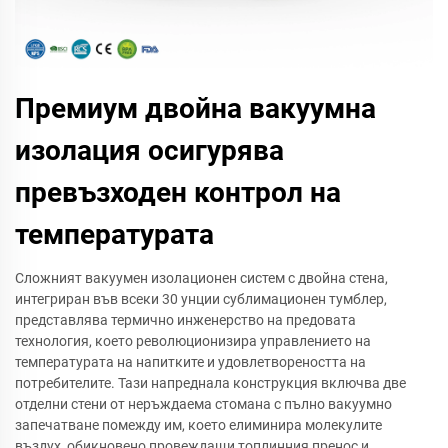
Премиум двойна вакуумна
изолация осигурява
превъзходен контрол на
температурата
Сложният вакуумен изолационен систем с двойна стена,
интегриран във всеки 30 унции сублимационен тумблер,
представлява термично инженерство на предовата
технология, което революционизира управлението на
температурата на напитките и удовлетвореността на
потребителите. Тази напреднала конструкция включва две
отделни стени от неръждаема стомана с пълно вакуумно
запечатване помежду им, което елиминира молекулите
въздух, обикновено провеждащи топлинния пренос и