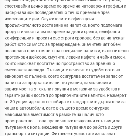
спестявайки ценно време по време на натоварени графици и
насърчавайки последователно течно приемане през
изискващите дни. Служителите в офиса ценят
продължителното доставяне на напитки, което подпомага
продуктивността им по време на дълги срещи, телефонни
конференции и проекти със строги срокове, без да напускат
работното си място за презареждане. Значителният обем
позволява приготвянето на специални напитки, включително
протеинови шейкове, смутита, ледени кафета и чайни смеси,
които изискват достатъчно пространство за правилно
смесване и наслада. Пътниците печелят от удобството на
еднократно пълнене, което осигурява достатъчен запас от
напитка за продължителни пътувания, намалявайки
зависимостта от скъпи покупки в магазини за удобства и
гарантирайки достъп до предпочитаните напитки. Размерът
от 30 унции идеално се побира в стандартните държатели за
чаши в автомобили, като в същото време осигурява
максимална вместимост в рамките на наличното
пространство – това прави чашките идеални спътници за
пътувания с кола, ежедневни пътувания до работа и други
транспортни ситуации. Фитнес-ентусиастите използват