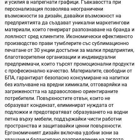
и усилия в напрегнати графици. Гъвкавостта при
персонализация позволява неограничени
възможности за дизайн, давайки възможност на
предприятията да създават уникални маркетингови
материали, които генерират разпознаване на бранда и
лоялност сред клиентите. Икономически ефективното
производство прави тумблерите със сублимационно
печатане от 30 унции достъпни за малки предприятия,
благотворителни организации и индивидуални
предприемачи, които търсят промоционални продукти
с професионално качество. Материалите, свободни от
БПА, гарантират безопасно консумиране на напитки
без излъчване на вредни химикали, отговаряйки на
загрижеността на здравословно ориентираните
потребители. Повърхностите отвън, които не
образуват кондензат, елиминират нуждата от
подложки и предотвратяват образуването на водни
петна върху мебели, поддържайки чисти работни
пространства и защитавайки ценни повърхности.
Ергономичният дизайн включва удобни зони за
хващане и балансирано разпределение на теглото,