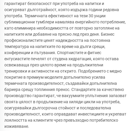
гарантират безопасност при употреба на напитки и
осигуряват дълготрайност, която издържа години редовна
употреба. Термичната ефективност на тези 30 унции
сублимационни тумблери намалява енергийното потребление,
като елиминира необходимостта от повторно затопляне на
напитките или добавяне на прясно лед през деня. Бизнес
професионалистите ценят надеждността на постоянна
температура на напитките по време на дълги срещи,
конференции и пътувания. Спортнистите и фитнес
ентусиастите печелят от студена хидратация, която остава
освежаваща през цялото време на продължителни
тренировки и активности на открито. Подобрението с медно
покритие в премиум моделите допълнително усилва
термичната производителност, създавайки допълнителна
бариера срещу топлинния пренос. Стандартите за качествено
производство гарантират, че вакуумните уплътнения запазват
своята цялост в продължение на хиляди цикли на употреба,
осигурявайки дългосрочна стойност и последователна
производителност, които оправдават инвестициите и укрепват
лоялността на клиентите чрез превъзходно потребителско
изживяване.