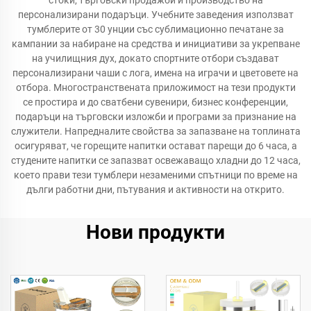
стоки, търговски продажби и производство на
персонализирани подаръци. Учебните заведения използват
тумблерите от 30 унции със сублимационно печатане за
кампании за набиране на средства и инициативи за укрепване
на училищния дух, докато спортните отбори създават
персонализирани чаши с лога, имена на играчи и цветовете на
отбора. Многостранствената приложимост на тези продукти
се простира и до сватбени сувенири, бизнес конференции,
подаръци на търговски изложби и програми за признание на
служители. Напредналите свойства за запазване на топлината
осигуряват, че горещите напитки остават парещи до 6 часа, а
студените напитки се запазват освежаващо хладни до 12 часа,
което прави тези тумблери незаменими спътници по време на
дълги работни дни, пътувания и активности на открито.
Нови продукти