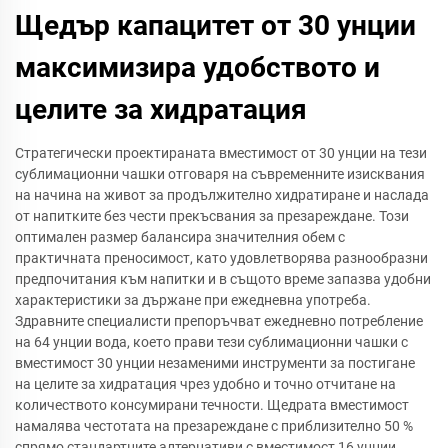
Щедър капацитет от 30 унции
максимизира удобството и
целите за хидратация
Стратегически проектираната вместимост от 30 унции на тези
сублимационни чашки отговаря на съвременните изисквания
на начина на живот за продължително хидратиране и наслада
от напитките без чести прекъсвания за презареждане. Този
оптимален размер балансира значителния обем с
практичната преносимост, като удовлетворява разнообразни
предпочитания към напитки и в същото време запазва удобни
характеристики за държане при ежедневна употреба.
Здравните специалисти препоръчват ежедневно потребление
на 64 унции вода, което прави тези сублимационни чашки с
вместимост 30 унции незаменими инструменти за постигане
на целите за хидратация чрез удобно и точно отчитане на
количеството консумирани течности. Щедрата вместимост
намалява честотата на презареждане с приблизително 50 %
спрямо стандартните алтернативи с вместимост 16 унции,