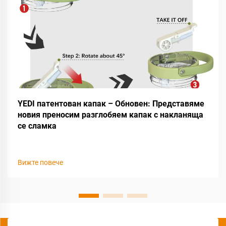
YEDI патентован капак – Обновен: Представяме
новия преносим разглобяем капак с накланяща
се сламка
Вижте повече