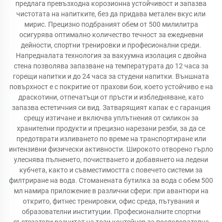
предлага превъзходна корозионна устойчивост и запазва
чистотата на напитките, без да придава метален вкус или
мирис. Прецизно подбраният обем от 500 милилитра
осигурява оптимално количество течност за ежедневни
дейности, спортни тренировки и професионални среди.
Напредналата технология за вакуумна изолация с двойна
стена позволява запазване на температурата до 12 часа за
горещи напитки и до 24 часа за студени напитки. Външната
повърхност е с покритие от прахови бои, което устойчиво е на
драскотини, отпечатъци от пръсти и избледняване, като
запазва естетичния си вид. Затварящият капак е с гаранция
срещу изтичане и включва уплътнения от силикон за
хранителни продукти и прецизно нарезани резби, за да се
предотврати изливането по време на транспортиране или
интензивни физически активности. Широкото отворено гърло
улеснява пълненето, почистването и добавянето на ледени
кубчета, както и съвместимостта с повечето системи за
филтриране на вода. Стоманената бутилка за вода с обем 500
мл намира приложение в различни сфери: при авантюри на
открито, фитнес тренировки, офис среда, пътувания и
образователни институции. Професионалните спортни