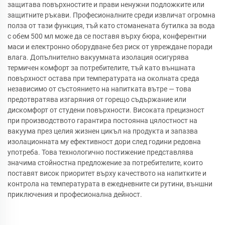
защитава повърхностите и прави ненужни подложките или
защитните ръкави. Професионалните среди извличат огромна
полза от тази функция, тъй като стоманената бутилка за вода
с обем 500 мл може да се поставя върху бюра, конферентни
маси и електронно оборудване без риск от увреждане поради
влага. Допълнително вакуумната изолация осигурява
термичен комфорт за потребителите, тъй като външната
повърхност остава при температурата на околната среда
независимо от състоянието на напитката вътре — това
предотвратява изгаряния от горещо съдържание или
дискомфорт от студени повърхности. Високата прецизност
при производството гарантира постоянна цялостност на
вакуума през целия жизнен цикъл на продукта и запазва
изолационната му ефективност дори след години редовна
употреба. Това технологично постижение представлява
значима стойностна предложение за потребителите, които
поставят висок приоритет върху качеството на напитките и
контрола на температурата в ежедневните си рутини, външни
приключения и професионална дейност.