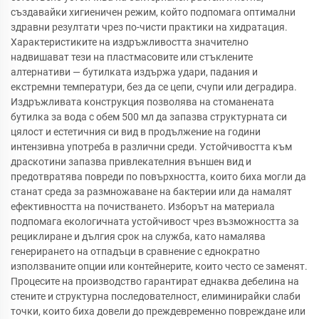
създавайки хигиеничен режим, който подпомага оптимални
здравни резултати чрез по-чисти практики на хидратация.
Характеристиките на издръжливостта значително
надвишават тези на пластмасовите или стъклените
алтернативи — бутилката издържа удари, падания и
екстремни температури, без да се цепи, счупи или деградира.
Издръжливата конструкция позволява на стоманената
бутилка за вода с обем 500 мл да запазва структурната си
цялост и естетичния си вид в продължение на години
интензивна употреба в различни среди. Устойчивостта към
драскотини запазва привлекателния външен вид и
предотвратява повреди по повърхността, които биха могли да
станат среда за размножаване на бактерии или да намалят
ефективността на почистването. Изборът на материала
подпомага екологичната устойчивост чрез възможността за
рециклиране и дългия срок на служба, като намалява
генерирането на отпадъци в сравнение с еднократно
използваните опции или контейнерите, които често се заменят.
Процесите на производство гарантират еднаква дебелина на
стените и структурна последователност, елиминирайки слаби
точки, които биха довели до преждевременно повреждане или