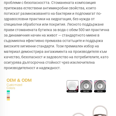
проблеми с безопасността. Стоманената композиция
притежава естествени антимикробни свойства, които
потискат размножаването на бактерии и подпомагат по-
здравословни практики на хидратация, без нужда от
специални обработки или покрития. Лесното поддържане
прави стоманената бутилка за вода с обем 500 мл практична
за динамичния начин на живот — стандартното миене в
съдомиялна ефективно премахва остатъците и поддържа
високите хигиенни стандарти. Този премиален избор на
материал демонстрира ангажимента на производителя към
качество, безопасност и задоволство на потребителите, като
осигурява дългосрочна стойност чрез изключителна
производителност и надеждност.