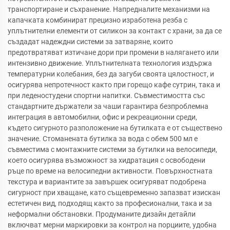
транспортиране и съхранение. Напредналите механизми на
капачката комбинират прецизно изработена резба с
уплътнителни елементи от силикон за контакт с храни, за да се
създадат надеждни системи за затваряне, които
предотвратяват изтичане дори при промени в налягането или
интензивно движение. Уплътнителната технология издържа
температурни колебания, без да загуби своята цялостност, и
осигурява непротечност както при горещо кафе сутрин, така и
при леденостудени спортни напитки. Съвместимостта със
стандартните държатели за чаши гарантира безпроблемна
интеграция в автомобилни, офис и рекреационни среди,
където сигурното разположение на бутилката е от съществено
значение. Стоманената бутилка за вода с обем 500 мл е
съвместима с монтажните системи за бутилки на велосипеди,
което осигурява възможност за хидратация с освободени
ръце по време на велосипедни активности. Повърхностната
текстура и вариантите за завършек осигуряват подобрена
сигурност при хващане, като същевременно запазват изискан
естетичен вид, подходящ както за професионални, така и за
неформални обстановки. Продуманите дизайн детайли
включват мерни маркировки за контрол на порциите, удобна