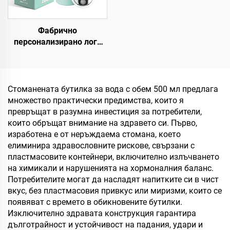
Фабрично
персонализирано лого
двойна стена
термоизолирана
пътуваща кафе чаша с
капак 20oz неръждаема
Стоманената бутилка за вода с обем 500 мл предлага
стомана термоси чаша
множество практически предимства, които я
превръщат в разумна инвестиция за потребители,
които обръщат внимание на здравето си. Първо,
изработена е от неръждаема стомана, което
елиминира здравословните рискове, свързани с
пластмасовите контейнери, включително излъчването
на химикали и нарушенията на хормоналния баланс.
Потребителите могат да насладят напитките си в чист
вкус, без пластмасовия привкус или миризми, които се
появяват с времето в обикновените бутилки.
Изключително здравата конструкция гарантира
дълготрайност и устойчивост на падания, удари и