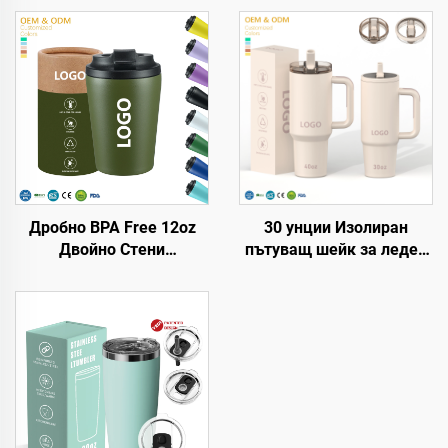
Дробно BPA Free 12oz
30 унции Изолиран
Двойно Стени
пътуващ шейк за леден
Топлоизолирани
кафе с патентован
Пътуващи Кафени Чаши
капак, многократно
от Неръждаема Стомана
използвана неръждаема
Вакумен Тъмблър С
стоманена бутилка за
Персонализирано Лого
вода, тъмблър с дръжка
и слама