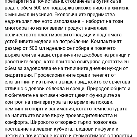
препарати за почистване, стоманената бутилка за
вода с обем 500 мл поддържа високо ниво на хигиена
с минимални усилия. Екологичните предимства
надхвърлят личното използване – изборът на този
многократно използваем продукт намалява
количеството пластмасови отпадъци и подпомага
устойчивите модели на потребление. Компактният
размер от 500 мл идеално се побира в повечето
държатели за чаши, страничните джобове на раници и
работните бюра, като при това осигурява достатъчен
обем за задоволяване на типичните дневни нужди от
хидратация. Професионалните среди печелят от
елегантния и изтънчен външен вид, който се съчетава
отлично с делови облекла и срещи. Природолюбците и
любителите на активен живот ценят функциите за
контрол на температурата по време на походи,
кемпинг и спортни занимания, когато температурата
на напитките влияе върху производителността и
комфорта. Широкото отворено гърло позволява
поставяне на ледени кубчета, плодови инфузии и
четки за почистване, както и съвместимост с таблетки