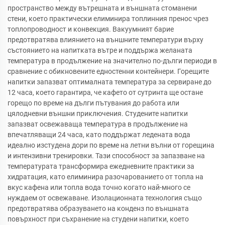
пространство между вътрешната и външната стоманени
стени, което практически елиминира топлинния пренос чрез
топлопроводност и конвекция. Вакуумният барие
предотвратява влиянието на външните температури върху
състоянието на напитката вътре и поддържа желаната
температура в продължение на значително по-дълги периоди в
сравнение с обикновените едностенни контейнери. Горещите
напитки запазват оптималната температура за сервиране до
12 часа, което гарантира, че кафето от сутринта ще остане
горещо по време на дълги пътувания до работа или
цялодневни външни приключения. Студените напитки
запазват освежаваща температура в продължение на
впечатляващи 24 часа, като поддържат ледената вода
идеално изстудена дори по време на летни вълни от горещина
и интензивни тренировки. Тази способност за запазване на
температурата трансформира ежедневните практики за
хидратация, като елиминира разочарованието от топла на
вкус кафена или топла вода точно когато най-много се
нуждаем от освежаване. Изолационната технология също
предотвратява образуването на конденз по външната
повърхност при съхранение на студени напитки, което