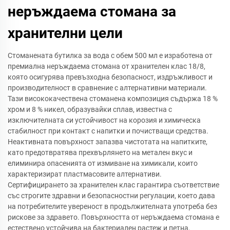
неръждаема стомана за
хранителни цели
Стоманената бутилка за вода с обем 500 мл е изработена от
премиална неръждаема стомана от хранителен клас 18/8,
която осигурява превъзходна безопасност, издръжливост и
производителност в сравнение с алтернативни материали.
Тази висококачествена стоманена композиция съдържа 18 %
хром и 8 % никел, образувайки сплав, известна с
изключителната си устойчивост на корозия и химическа
стабилност при контакт с напитки и почистващи средства.
Неактивната повърхност запазва чистотата на напитките,
като предотвратява прехвърлянето на метален вкус и
елиминира опасенията от измиване на химикали, които
характеризират пластмасовите алтернативи.
Сертифицирането за хранителен клас гарантира съответствие
със строгите здравни и безопасностни регулации, което дава
на потребителите увереност в продължителната употреба без
рискове за здравето. Повърхността от неръждаема стомана е
естествено устойчива на бактериален растеж и петна,