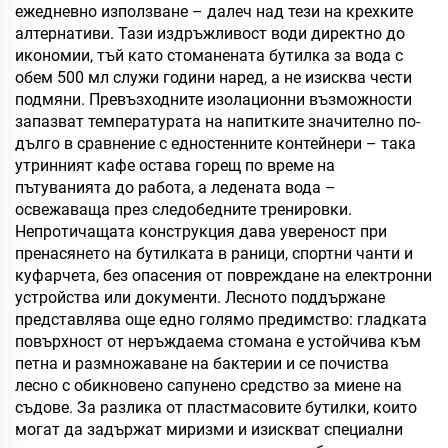
ежедневно използване – далеч над тези на крехките
алтернативи. Тази издръжливост води директно до
икономии, тъй като стоманената бутилка за вода с
обем 500 мл служи години наред, а не изисква чести
подмяни. Превъзходните изолационни възможности
запазват температурата на напитките значително по-
дълго в сравнение с едностенните контейнери – така
утринният кафе остава горещ по време на
пътуванията до работа, а ледената вода –
освежаваща през следобедните тренировки.
Непротичащата конструкция дава увереност при
пренасянето на бутилката в раници, спортни чанти и
куфарчета, без опасения от повреждане на електронни
устройства или документи. Лесното поддържане
представлява още едно голямо предимство: гладката
повърхност от неръждаема стомана е устойчива към
петна и размножаване на бактерии и се почиства
лесно с обикновено сапунено средство за миене на
съдове. За разлика от пластмасовите бутилки, които
могат да задържат миризми и изискват специални