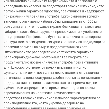
изключително внимание към ергономиката и разполага с
напреднала технология за предотвратяване на изтичане, като
по този начин гарантира удобство, практичност и надеждност
при различни условия на употреба. Ергономичните аспекти
започват с оптимално избран обем: капацитетът от 500 мл
осигурява значително хидратиране, без излишна тежест или
габарити, които биха нарушили преносимостта и удобството
при държане. Профилът на бутилката включва нюансирани
контури, които осигуряват сигурно хващане и са подходящи за
различни размери на ръце и предпочитания за хват.
Оптимизираното разпределение на тежестта гарантира
балансирано държане, което намалява умората при
продължително носене или честа употреба през активните
дни. Широкото отворено гърло изпълнява няколко
функционални цели: позволява лесно пълнене от различни
източници на вода, осигурява удобен достъп за почистване и
поддържа високо ниво на хигиена, както и приема ледени
кубчета или ингредиенти за ароматизиране, за по-голяма
персонализация на напитките. Технологията за
предотвратяване на изтичане е ключова характеристика за
производителността, която укрепва доверието на
потребителите и защитава ценни вещи по време на