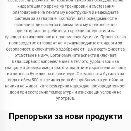
състезатели разчитат на този контейнер за последователна
хидратация по време на тренировки и състезания
благодарение на леката му конструкция и надеждната
система за затваряне. Екологичната осведоменост е
основният двигател за приемането му от екологично
ориентирани потребители, търсещи алтернативи на
еднократно използваните пластмасови бутилки. Процесите на
производство отговарят на международните стандарти за
безопасност, включително одобрение от FDA и сертификат за
отсъствие на BPA. Ергономичните аспекти включват
балансирано разпределение на теглото, удобни зони за
хващане и съвместимост със стандартните държатели за чаши
и клетки за бутилки на велосипеди. Стоманената бутилка за
вода с обем 500 мл се интегрира безпроблемно в устойчиви
начини на живот, като осигурява надеждна производителност
дори при екстремни температури и изискващи условия на
употреба.
Препоръки за нови продукти