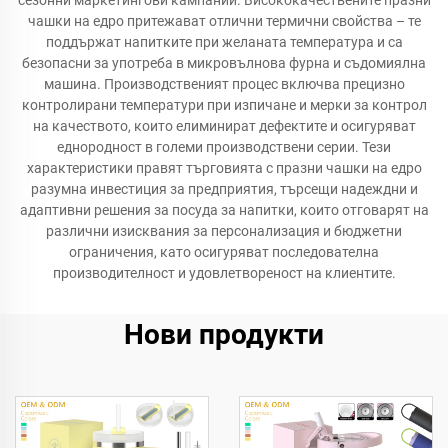
сезонни маркетингови кампании. Висококачествените празни
чашки на едро притежават отлични термични свойства – те
поддържат напитките при желаната температура и са
безопасни за употреба в микровълнова фурна и съдомиялна
машина. Производственият процес включва прецизно
контролирани температури при изпичане и мерки за контрол
на качеството, които елиминират дефектите и осигуряват
еднородност в големи производствени серии. Тези
характеристики правят търговията с празни чашки на едро
разумна инвестиция за предприятия, търсещи надеждни и
адаптивни решения за посуда за напитки, които отговарят на
различни изисквания за персонализация и бюджетни
ограничения, като осигуряват последователна
производителност и удовлетвореност на клиентите.
Нови продукти