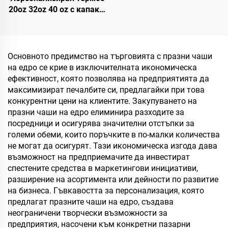
20oz 32oz 40 oz с капак и
слама, неръждаема
стомана, вакуумно
изолиран, многократно
използван термос със
Основното предимство на търговията с празни чаши
сгъваема слама и
на едро се крие в изключителната икономическа
дръжка
ефективност, която позволява на предприятията да
максимизират печалбите си, предлагайки при това
конкурентни цени на клиентите. Закупуването на
празни чаши на едро елиминира разходите за
посредници и осигурява значителни отстъпки за
големи обеми, които поръчките в по-малки количества
не могат да осигурят. Тази икономическа изгода дава
възможност на предприемачите да инвестират
спестените средства в маркетингови инициативи,
разширение на асортимента или дейности по развитие
на бизнеса. Гъвкавостта за персонализация, която
предлагат празните чаши на едро, създава
неограничени творчески възможности за
предприятия, насочени към конкретни пазарни