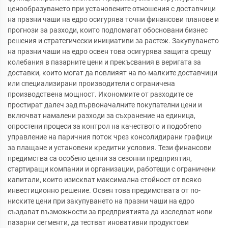
ценообразуването при установените отношения с доставчици
на празни чаши на едро осигурява точни финансови планове и
прогнози за разходи, които подпомагат обосновани бизнес
решения и стратегически инициативи за растеж. Закупуването
на празни чаши на едро освен това осигурява защита срещу
колебания в пазарните цени и прекъсвания в веригата за
доставки, които могат да повлияят на по-малките доставчици
или специализирани производители с ограничена
производствена мощност. Икономиите от разходите се
простират далеч зад първоначалните покупателни цени и
включват намалени разходи за съхранение на единица,
опростени процеси за контрол на качеството и подобreno
управление на паричния поток чрез консолидирани графици
за плащане и установени кредитни условия. Тези финансови
предимства са особено ценни за сезонни предприятия,
стартиращи компании и организации, работещи с ограничени
капитали, които изискват максимална стойност от всяко
инвестиционно решение. Освен това предимствата от по-
ниските цени при закупуването на празни чаши на едро
създават възможности за предприятията да изследват нови
пазарни сегменти, да тестват иновативни продуктови