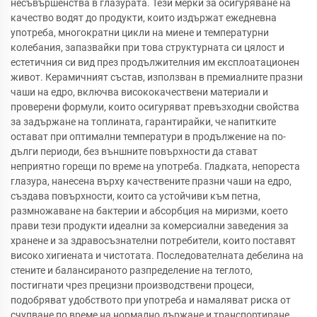
несъвършенства в глазурата. Тези мерки за осигуряване на
качество водят до продукти, които издържат ежедневна
употреба, многократни цикли на миене и температурни
колебания, запазвайки при това структурната си цялост и
естетичния си вид през продължителния им експлоатационен
живот. Керамичният състав, използван в премиалните празни
чаши на едро, включва висококачествени материали и
проверени формули, които осигуряват превъзходни свойства
за задържане на топлината, гарантирайки, че напитките
остават при оптимални температури в продължение на по-
дълги периоди, без външните повърхности да стават
неприятно горещи по време на употреба. Гладката, непореста
глазура, нанесена върху качествените празни чаши на едро,
създава повърхности, които са устойчиви към петна,
размножаване на бактерии и абсорбция на миризми, което
прави тези продукти идеални за комерсиални заведения за
хранене и за здравосъзнателни потребители, които поставят
високо хигиената и чистотата. Последователната дебелина на
стените и балансираното разпределение на теглото,
постигнати чрез прецизни производствени процеси,
подобряват удобството при употреба и намаляват риска от
счупване по време на нормално държане и транспортиране.