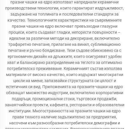
празни чашки на едро използват напреднали керамични
производствени технологии, които гарантират издръжливост,
задържане на топлината и последователни стандарти за
качество. Технологичните характеристики на съвременните
празни чашки на едро включват превъзходни глазурни
процеси, които създават гладки, непорести повърхности –
идеални за различни методи на декориране, включително
трафаретно печатане, прилагане на винил, сублимационно
печатане и ръчно боядисване. Тези съдове обикновено са с
ергономичен дизайн на дръжките, които осигуряват удобен
хват и балансирано разпределение на теглото за оптимално
потребителско преживяване. Керамичният състав използва
материали от високо качество, които издържат многократни
цикли на миене, запазвайки структурната си цялост и
естетичния си вид. Приложенията на празните чашки на едро
обхващат множество индустрии, включително корпоративни
подаръци, промоционални стоки, търговски продажби,
занаятчийски проекти, кафенета, ресторанти и образователни
институции. Многостранността на празните чашки на едро
прави тяхното наличие задължително за предприятия,
насочени към разнообразни потребителски демографии и