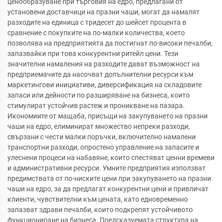
ценообразуване при търговия на едро, предлагани от
установени доставчици на празни чаши, могат да намалят
разходите на единица с тридесет до шейсет процента в
сравнение с покупките на по-малки количества, което
позволява на предприятията да постигнат по-високи печалби,
запазвайки при това конкурентни ритейл цени. Тези
значителни намаления на разходите дават възможност на
предприемачите да насочват допълнителни ресурси към
маркетингови инициативи, диверсификация на складовите
запаси или дейности по разширяване на бизнеса, които
стимулират устойчив растеж и проникване на пазара.
Икономиите от мащаба, присъщи на закупуването на празни
чаши на едро, елиминират множество непреки разходи,
свързани с чести малки поръчки, включително намалени
транспортни разходи, опростено управление на запасите и
улеснени процеси на набавяне, които спестяват ценни времеви
и административни ресурси. Умните предприятия използват
предимствата от по-ниските цени при закупуването на празни
чаши на едро, за да предлагат конкурентни цени и привличат
клиенти, чувствителни към цената, като едновременно
запазват здрави печалби, които подкрепят устойчивото
функциониране на бизнеса. Предсказуемата структура на