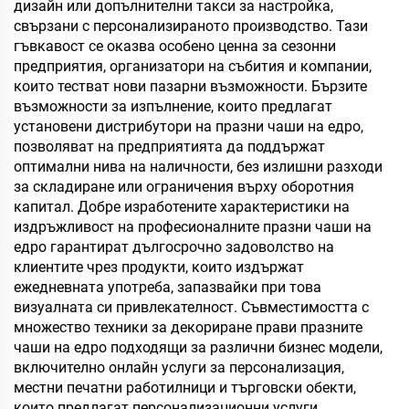
дизайн или допълнителни такси за настройка,
свързани с персонализираното производство. Тази
гъвкавост се оказва особено ценна за сезонни
предприятия, организатори на събития и компании,
които тестват нови пазарни възможности. Бързите
възможности за изпълнение, които предлагат
установени дистрибутори на празни чаши на едро,
позволяват на предприятията да поддържат
оптимални нива на наличности, без излишни разходи
за складиране или ограничения върху оборотния
капитал. Добре изработените характеристики на
издръжливост на професионалните празни чаши на
едро гарантират дългосрочно задоволство на
клиентите чрез продукти, които издържат
ежедневната употреба, запазвайки при това
визуалната си привлекателност. Съвместимостта с
множество техники за декориране прави празните
чаши на едро подходящи за различни бизнес модели,
включително онлайн услуги за персонализация,
местни печатни работилници и търговски обекти,
които предлагат персонализационни услуги.