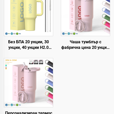
Без БПА 20 унции, 30
Чаша тумблър с
унции, 40 унции H2.0
фабрична цена 20 унции,
чаша-термос с дръжка и
32 унции, 40 унции с
сламка, капак с 3
дръжка и капак с
позиции за пътуване,
бучалка, термо чаша,
термоизолирана чаша от
многократно
неръждаема стомана
използваема чаша от
неръждаема стомана за
трансфер печат
Персонализиран термос