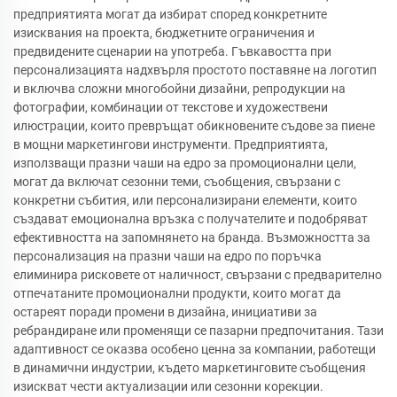
предприятията могат да избират според конкретните
изисквания на проекта, бюджетните ограничения и
предвидените сценарии на употреба. Гъвкавостта при
персонализацията надхвърля простото поставяне на логотип
и включва сложни многобойни дизайни, репродукции на
фотографии, комбинации от текстове и художествени
илюстрации, които превръщат обикновените съдове за пиене
в мощни маркетингови инструменти. Предприятията,
използващи празни чаши на едро за промоционални цели,
могат да включат сезонни теми, съобщения, свързани с
конкретни събития, или персонализирани елементи, които
създават емоционална връзка с получателите и подобряват
ефективността на запомнянето на бранда. Възможността за
персонализация на празни чаши на едро по поръчка
елиминира рисковете от наличност, свързани с предварително
отпечатаните промоционални продукти, които могат да
остареят поради промени в дизайна, инициативи за
ребрандиране или променящи се пазарни предпочитания. Тази
адаптивност се оказва особено ценна за компании, работещи
в динамични индустрии, където маркетинговите съобщения
изискват чести актуализации или сезонни корекции.