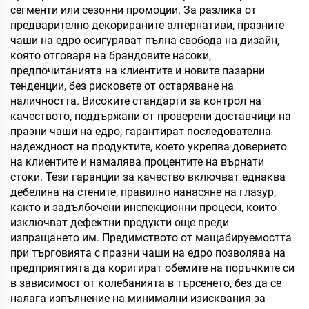
сегменти или сезонни промоции. За разлика от
предварително декорираните алтернативи, празните
чаши на едро осигуряват пълна свобода на дизайн,
която отговаря на брандовите насоки,
предпочитанията на клиентите и новите пазарни
тенденции, без рисковете от остаряване на
наличността. Високите стандарти за контрол на
качеството, поддържани от проверени доставчици на
празни чаши на едро, гарантират последователна
надеждност на продуктите, което укрепва доверието
на клиентите и намалява процентите на върнати
стоки. Тези гаранции за качество включват еднаква
дебелина на стените, правилно нанасяне на глазур,
както и задълбочени инспекционни процеси, които
изключват дефектни продукти още преди
изпращането им. Предимството от мащабируемостта
при търговията с празни чаши на едро позволява на
предприятията да коригират обемите на поръчките си
в зависимост от колебанията в търсенето, без да се
налага изпълнение на минимални изисквания за