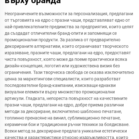
върху бранда
Неограничените възможности за персонализация, предлагани
от търговията на едро с празни чаши, представляват едно от
най-привлекателните предимства за предприятия, които целят
да създадат отличителни бранд-опити и запомнящи се
промоционални продукти. За разлика от предварително
декорираните алтернативи, които ограничават творческото
изразяване, празните чаши, предлагани на едро, предоставят
чиста повърхност, която може да поеме практически всяка
дизайн-концепция, логотип или художествена визия без
ограничения. Тази творческа свобода се оказва изключително
ценна за маркетингови специалисти, които разработват
последователни бранд-кампании, изискващи еднакви
визуални елементи върху множество промоционални
артикули. Гладката, непореста повърхност на качествените
празни чаши, предлагани на едро, добре приема различни
методи за декориране, включително шаблонно печатане,
топлинно пренасяне на винил, сублимационно печатане,
керамични бои и традиционни ръчни техники за боядисване.
Всеки метод за декориране предлага уникални естетически
качества и характеристики относно издръжливостта, които