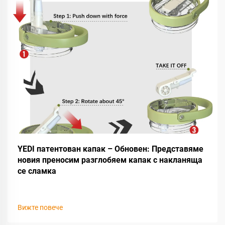
YEDI патентован капак – Обновен: Представяме
новия преносим разглобяем капак с накланяща
се сламка
Вижте повече