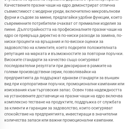
Качествените празни чаши на едро демонстрират отлична
съвместимост с модерни уреди, включително микровълнови
фурни и съдове за миене, предлагайки удобни функции, които
съвременните потребители очакват от премиални изделия за
пиене. Дълготрайността на професионалните празни чаши на
едро се превръща директно в по-ниски разходи за замяна, по-
ниски проценти на връщания и по-високи оценки за
задоволство на клиентите, което подкрепя положителната
репутация на марката и възможностите за повторни поръчки.
Високите стандарти за качество също осигуряват
последователни резултати при декориране в рамките на
големи производствени серии, позволявайки на
предприятията да поддържат еднакви стандарти за външен
вид при корпоративни поръчки, промоционални кампании или
изисквания към търговския запас. Освен това надеждността
на установените доставчици на празни чаши на едро включва
комплексно тестване на продуктите, поддръжка от службата
за клиенти и гаранции за задоволство, които осигуряват
спокойствие на предприятията, инвестиращи в значителни
количества запаси или важни промоционални кампании.