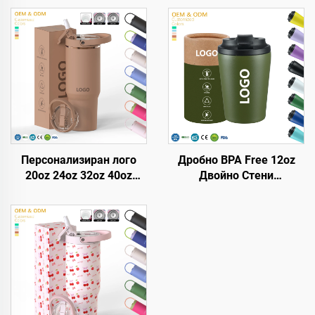
Персонализиран лого
Дробно BPA Free 12oz
20oz 24oz 32oz 40oz
Двойно Стени
чаша с обръщаща се
Топлоизолирани
сламка, преносима
Пътуващи Кафени Чаши
пътуваща чаша от
от Неръждаема Стомана
неръждаема стомана с
Вакумен Тъмблър С
вакуумно изолация и
Персонализирано Лого
дръжка