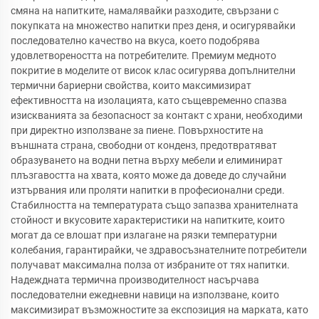
смяна на напитките, намалявайки разходите, свързани с
покупката на множество напитки през деня, и осигурявайки
последователно качество на вкуса, което подобрява
удовлетвореността на потребителите. Премиум медното
покритие в моделите от висок клас осигурява допълнителни
термични бариерни свойства, които максимизират
ефективността на изолацията, като същевременно спазва
изискванията за безопасност за контакт с храни, необходими
при директно използване за пиене. Повърхностите на
външната страна, свободни от конденз, предотвратяват
образуването на водни петна върху мебели и елиминират
плъзгавостта на хвата, която може да доведе до случайни
изтървания или проляти напитки в професионални среди.
Стабилността на температурата също запазва хранителната
стойност и вкусовите характеристики на напитките, които
могат да се влошат при излагане на рязки температурни
колебания, гарантирайки, че здравосъзнателните потребители
получават максимална полза от избраните от тях напитки.
Надеждната термична производителност насърчава
последователни ежедневни навици на използване, които
максимизират възможностите за експозиция на марката, като