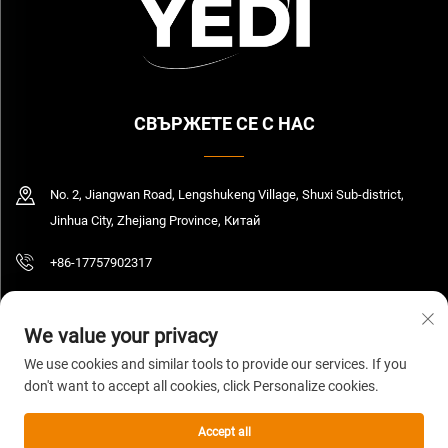
СВЪРЖЕТЕ СЕ С НАС
No. 2, Jiangwan Road, Lengshukeng Village, Shuxi Sub-district,
Jinhua City, Zhejiang Province, Китай
+86-17757902317
[email protected]
We value your privacy
We use cookies and similar tools to provide our services. If you
don't want to accept all cookies, click Personalize cookies.
© 2026 Zhejiang Yedi Industry And Trade Co., Ltd. Всички права запазени.
Политика за поверителност
Accept all