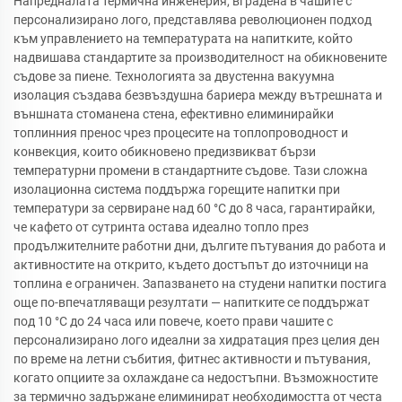
Напредналата термична инженерия, вградена в чашите с
персонализирано лого, представлява революционен подход
към управлението на температурата на напитките, който
надвишава стандартите за производителност на обикновените
съдове за пиене. Технологията за двустенна вакуумна
изолация създава безвъздушна бариера между вътрешната и
външната стоманена стена, ефективно елиминирайки
топлинния пренос чрез процесите на топлопроводност и
конвекция, които обикновено предизвикват бързи
температурни промени в стандартните съдове. Тази сложна
изолационна система поддържа горещите напитки при
температури за сервиране над 60 °C до 8 часа, гарантирайки,
че кафето от сутринта остава идеално топло през
продължителните работни дни, дългите пътувания до работа и
активностите на открито, където достъпът до източници на
топлина е ограничен. Запазването на студени напитки постига
още по-впечатляващи резултати — напитките се поддържат
под 10 °C до 24 часа или повече, което прави чашите с
персонализирано лого идеални за хидратация през целия ден
по време на летни събития, фитнес активности и пътувания,
когато опциите за охлаждане са недостъпни. Възможностите
за термично задържане елиминират необходимостта от честа