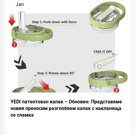
Jan
YEDI патентован капак – Обновен: Представяме
новия преносим разглобяем капак с накланяща
се сламка