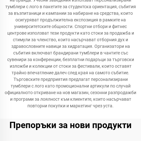
на бранда. Учебни заведения използват персонализирани
тумблери с лого в пакетите за студентска ориентация, събития
за възпитаници и кампании за набиране на средства, които
осигуряват продължителна експозиция в рамките на
университетските общности. Спортни отбори и фитнес
центрове използват тези продукти като стоки за продажба и
стимули за членство, които насърчават отборния дух и
здравословните навици за хидратация. Организатори на
събития включват брандирани тумблери в чантите със
сувенири за конференции, безплатни подаръци за търговски
изложби и колекции от стоки за фестивали, които оставят
трайно впечатление далеч след края на самото събитие.
Търговските предприятия предлагат персонализирани
тумблери с лого като промоционални артикули по случай
официалното откриване на нов магазин, сезонни разпродажби
и програми за лоялност към клиентите, които насърчават
повторни покупки и маркетинг чрез уста.
Препоръки за нови продукти