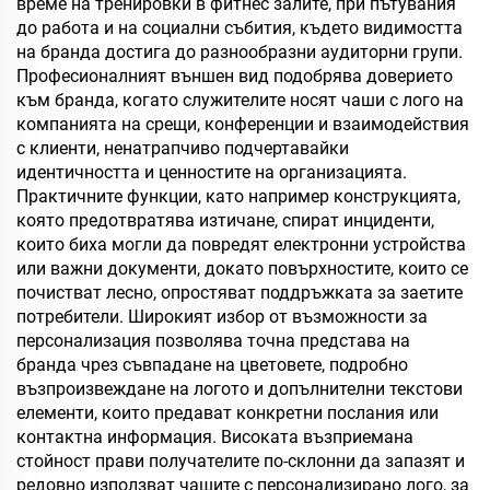
време на тренировки в фитнес залите, при пътувания
до работа и на социални събития, където видимостта
на бранда достига до разнообразни аудиторни групи.
Професионалният външен вид подобрява доверието
към бранда, когато служителите носят чаши с лого на
компанията на срещи, конференции и взаимодействия
с клиенти, ненатрапчиво подчертавайки
идентичността и ценностите на организацията.
Практичните функции, като например конструкцията,
която предотвратява изтичане, спират инциденти,
които биха могли да повредят електронни устройства
или важни документи, докато повърхностите, които се
почистват лесно, опростяват поддръжката за заетите
потребители. Широкият избор от възможности за
персонализация позволява точна представа на
бранда чрез съвпадане на цветовете, подробно
възпроизвеждане на логото и допълнителни текстови
елементи, които предават конкретни послания или
контактна информация. Високата възприемана
стойност прави получателите по-склонни да запазят и
редовно използват чашите с персонализирано лого, за