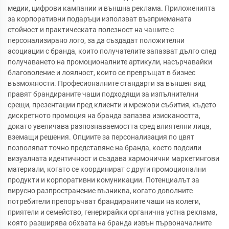
медии, цифрови кампании и външна реклама. Приложенията
за корпоративни подаръци използват възприеманата
стойност и практическата полезност на чашите с
персонализирано лого, за да създадат положителни
асоциации с бранда, които получателите запазват дълго след
получаването на промоционалните артикули, насърчавайки
благоволение и лоялност, които се превръщат в бизнес
възможности. Професионалните стандарти за външен вид
правят брандираните чаши подходящи за изпълнителни
срещи, презентации пред клиенти и мрежови събития, където
дискретното промоция на бранда запазва изискаността,
докато увеличава разпознаваемостта сред влиятелни лица,
вземащи решения. Опциите за персонализация по цвят
позволяват точно представяне на бранда, което подсили
визуалната идентичност и създава хармонични маркетингови
материали, когато се координират с други промоционални
продукти и корпоративни комуникации. Потенциалът за
вирусно разпространение възниква, когато доволните
потребители препоръчват брандираните чаши на колеги,
приятели и семейство, генерирайки органична устна реклама,
която разширява обхвата на бранда извън първоначалните