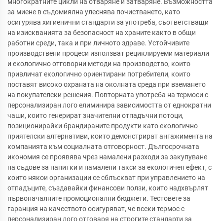
многократните цикли на отваряне и затваряне. Възможността
за миене в съдомиялна улеснява почистването, като
осигурява хигиенични стандарти за употреба, съответстващи
на изискванията за безопасност на храните както в общи
работни среди, така и при личното здраве. Устойчивите
производствени процеси използват рециклируеми материали
и екологично отговорни методи на производство, които
привличат екологично ориентирани потребители, които
поставят високо охраната на околната среда при вземането
на покупателски решения. Повторната употреба на термоси с
персонализиран лого елиминира зависимостта от еднократни
чаши, които генерират значителни отпадъчни потоци,
позиционирайки брандираните продукти като екологично
приятелски алтернативи, които демонстрират ангажимента на
компанията към социалната отговорност. Дългосрочната
икономия се проявява чрез намалени разходи за закупуване
на съдове за напитки и намалени такси за екологичен ефект, с
които някои организации се сблъскват при управлението на
отпадъците, създавайки финансови ползи, които надхвърлят
първоначалните промоционални бюджети. Тестовете за
гаранция на качеството осигуряват, че всеки термос с
персонализиран лого отговаря на строгите стандарти за