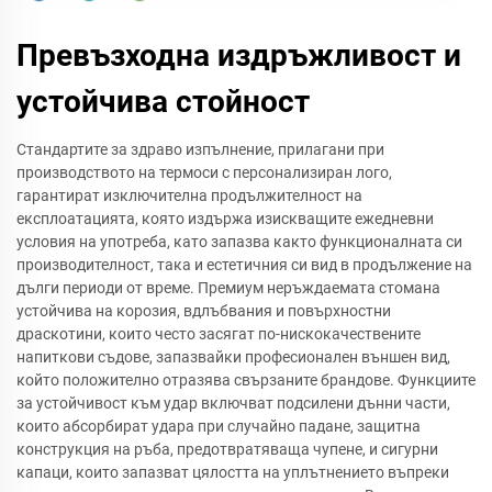
Превъзходна издръжливост и
устойчива стойност
Стандартите за здраво изпълнение, прилагани при
производството на термоси с персонализиран лого,
гарантират изключителна продължителност на
експлоатацията, която издържа изискващите ежедневни
условия на употреба, като запазва както функционалната си
производителност, така и естетичния си вид в продължение на
дълги периоди от време. Премиум неръждаемата стомана
устойчива на корозия, вдлъбвания и повърхностни
драскотини, които често засягат по-нискокачествените
напиткови съдове, запазвайки професионален външен вид,
който положително отразява свързаните брандове. Функциите
за устойчивост към удар включват подсилени дънни части,
които абсорбират удара при случайно падане, защитна
конструкция на ръба, предотвратяваща чупене, и сигурни
капаци, които запазват цялостта на уплътнението въпреки