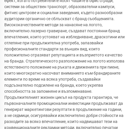
ефект, когато потребителите носят чашите в офис сгради,
системи за обществен транспорт, образователни кампуси,
фитнес центрове и социални заведения, където разнообразни
аудитории органично се сблъскват с бранд съобщенията.
Висококачествените методи за нанасяне на логото,
включително лазерно гравиране, създават постоянни бранд
впечатления, които устояват на избледняване, драскотини или
отлепяне при продължителна употреба, запазвайки
професионалните стандарти за външен вид, които
положително отразяват репутацията и възприетото качество
на бранда. Стратегическото разположение на логото използва
естественото положение на ръката и движенията при пиене,
които многократно насочват вниманието към брандираните
елементи по време на всяка употреба, създавайки
подсъзнателно подсилене на бранда, което укрепва
способността за запомняне и възпоменаване.
Продължителният жизнен цикъл на продукта гарантира, че
първоначалните промоционални инвестиции продължават да
генерират маркетингови резултати в продължение на години,
а не седмици, осигурявайки изключително добри стойности на
разходите за всяко впечатление, които надвишават тези на
конвенционалните рекламни методи, включително печатни