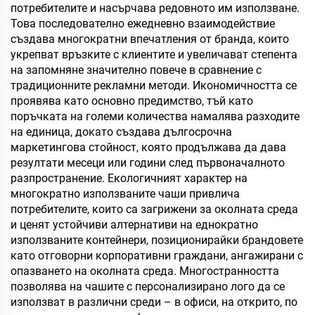
потребителите и насърчава редовното им използване.
Това последователно ежедневно взаимодействие
създава многократни впечатления от бранда, които
укрепват връзките с клиентите и увеличават степента
на запомняне значително повече в сравнение с
традиционните рекламни методи. Икономичността се
проявява като основно предимство, тъй като
поръчката на големи количества намалява разходите
на единица, докато създава дългосрочна
маркетингова стойност, която продължава да дава
резултати месеци или години след първоначалното
разпространение. Екологичният характер на
многократно използваните чаши привлича
потребителите, които са загрижени за околната среда
и ценят устойчиви алтернативи на еднократно
използваните контейнери, позиционирайки брандовете
като отговорни корпоративни граждани, ангажирани с
опазването на околната среда. Многостранността
позволява на чашите с персонализирано лого да се
използват в различни среди – в офиси, на открито, по