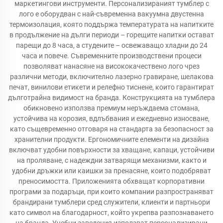
маркетингови инструменти. Персонализираният тумблер с
лого е оборудван с най-съвременна вакуумна двустенна
термоизолация, която поддържа температурата на напитките
в продължение на дълги периоди – горещите напитки остават
парещи до 8 часа, а студените – освежаващо хладни до 24
часа и повече. Съвременните производствени процеси
позволяват нанасяне на висококачествено лого чрез
различни методи, включително лазерно гравиране, шелакова
печат, винилови етикети и релефно тиснене, които гарантират
дълготрайна видимост на бранда. Конструкцията на тумблера
обикновено използва премиум неръждаема стомана,
устойчива на корозия, вдлъбвания и ежедневно износване,
като същевременно отговаря на стандарта за безопасност за
хранителни продукти. Ергономичните елементи на дизайна
включват удобни повърхности за хващане, капаци, устойчиви
на проляване, с надеждни затварящи механизми, както и
удобни дръжки или каишки за пренасяне, които подобряват
преносимостта. Приложенията обхващат корпоративни
програми за подаръци, при които компании разпространяват
брандирани тумблери сред служители, клиенти и партньори
като символ на благодарност, който укрепва разпознаването