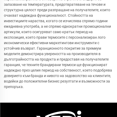
запазване на температурата, предотвратяване на течове и
структурна цялост преди разпращане на получателите, които
очакват надеждна функционалност. Стойността на
инвестициите нараства, когато се изчислява спрямо години
ежедневна употреба, а не спрямо еднократни промоционални
артикули, които осигуряват само кратък период на
експозиция, което прави термосите с персонализиран лого
икономически ефективни маркетингови инструменти с
устойчив възврат. Гаранционното покритие за премиум
моделите демонстрира увереността на производителя в
дълготрайността на продукта и предоставя на получателите
гаранция, че техните брандирани термоси ще функционират
надеждно през целия период на собственост, което подобрява
доверието към бранда и нивото на задоволство на клиентите,
водейки до положителни бизнес резултати и възможности за
препоръка.