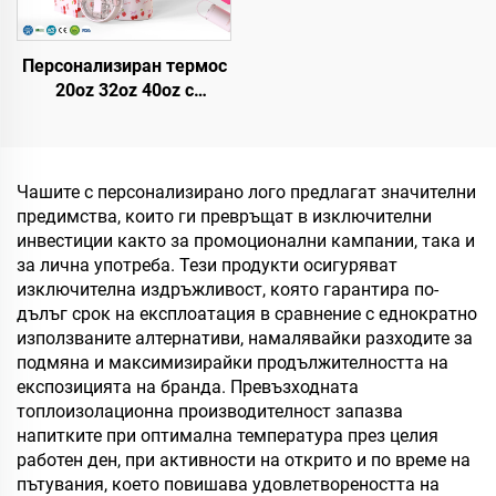
Персонализиран термос
20oz 32oz 40oz с
дръжка, изолирана чаша
с капак и слама,
неръждаема стомана,
пътуваща чаша с
Чашите с персонализирано лого предлагат значителни
дръжка, за горещи и
предимства, които ги превръщат в изключителни
студени напитки
инвестиции както за промоционални кампании, така и
за лична употреба. Тези продукти осигуряват
изключителна издръжливост, която гарантира по-
дълъг срок на експлоатация в сравнение с еднократно
използваните алтернативи, намалявайки разходите за
подмяна и максимизирайки продължителността на
експозицията на бранда. Превъзходната
топлоизолационна производителност запазва
напитките при оптимална температура през целия
работен ден, при активности на открито и по време на
пътувания, което повишава удовлетвореността на