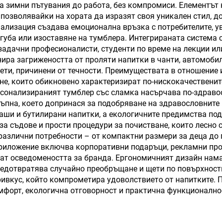
ъваема слама и
на зимни пътувания до работа, без компромиси. Елементъ
 позволявайки на хората да изразят своя уникален стил, 
дръжка
нализация създава емоционална връзка с потребителите, 
уба или изоставяне на тумблера. Интегрираната система 
изадачни професионалисти, студенти по време на лекции ил
ира загрижеността от проляти напитки в чанти, автомоби
щети, причинени от течности. Преимуществата в отношени
е, които обикновено характеризират по-нискокачественит
рсонализираният тумблер със сламка насърчава по-здравос
тъпна, което допринася за подобряване на здравословните
аши и бутилирани напитки, а екологичните предимства под
 съдове и прости процедури за почистване, които лесно 
различни потребности – от компактни размери за деца до 
риложение включва корпоративни подаръци, рекламни прод
ат осведомеността за бранда. Ергономичният дизайн нама
редотвратява случайно преобръщане и щети по повърхност
ривкус, който компрометира удоволствието от напитките.
мфорт, екологична отговорност и практична функционалнос