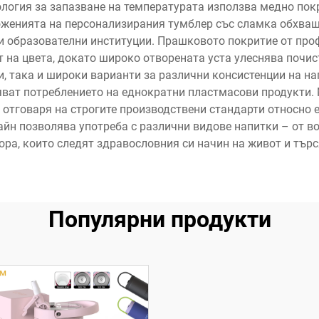
логия за запазване на температурата използва медно пок
женията на персонализирания тумблер със сламка обхващ
 и образователни институции. Прашковото покритие от про
 на цвета, докато широко отворената уста улеснява почист
 така и широки варианти за различни консистенции на на
ват потреблението на еднократни пластмасови продукти. М
 отговаря на строгите производствени стандарти относно 
н позволява употреба с различни видове напитки – от вод
ора, които следят здравословния си начин на живот и тър
Популярни продукти