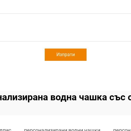
Изпрати
нализирана водна чашка със 
адпис
персонализирани водни чашки
персон