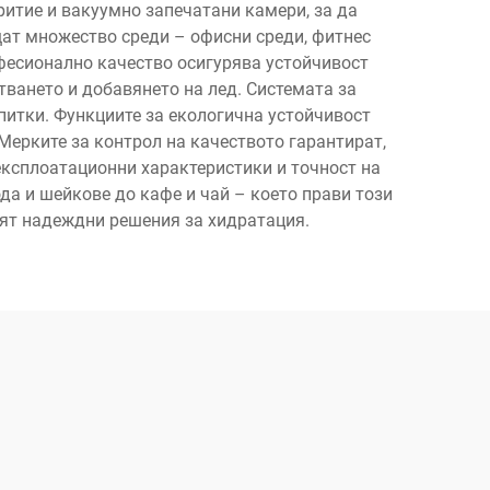
ритие и вакуумно запечатани камери, за да
ат множество среди – офисни среди, фитнес
фесионално качество осигурява устойчивост
ването и добавянето на лед. Системата за
питки. Функциите за екологична устойчивост
ерките за контрол на качеството гарантират,
експлоатационни характеристики и точност на
а и шейкове до кафе и чай – което прави този
сят надеждни решения за хидратация.