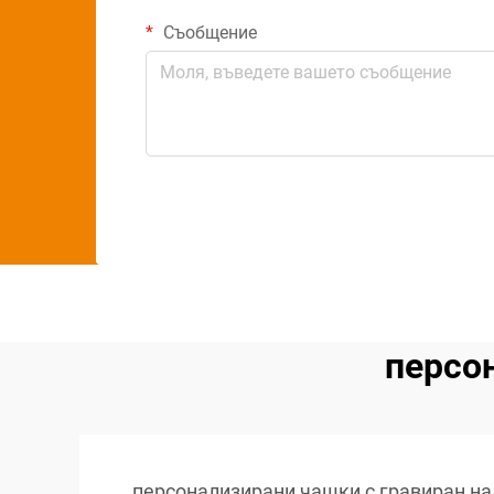
Съобщение
персо
персонализирани чашки с гравиран н