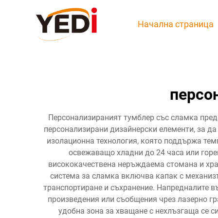
Начална страница
персо
Персонализираният тумблер със сламка пред
персонализирани дизайнерски елементи, за да
изолационна технология, която поддържа тем
освежаващо хладни до 24 часа или горе
висококачествена неръждаема стомана и хран
система за сламка включва капак с механизъ
транспортиране и съхранение. Напредналите в
произведения или съобщения чрез лазерно гр
удобна зона за хващане с нехлъзгаща се с