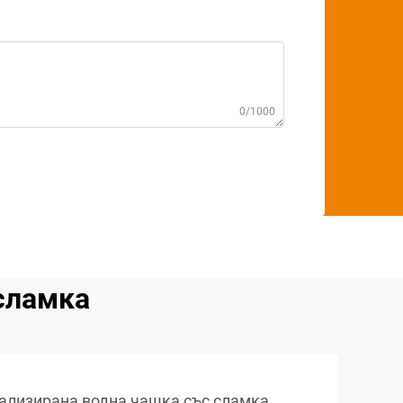
0/1000
сламка
ализирана водна чашка със сламка