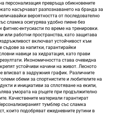
т на персонализация превръща обикновените
докато насърчават разпознаването на бранда за
увеличавайки вероятността от последователно
със сламка осигурява удобно пиене без
и фитнес-ентусиасти по време на тренировки.
ли или работни пространства, като защитава
е издръжливост включват устойчивост към
е съдове за напитки, гарантирайки
ловни навици за хидратация, като прави
 резултати. Икономичността става очевидна
крепят устойчиви начини на живот. Лесното
се вписват в задружния график. Различните
големи обеми за спортнистите и любителите на
укти и инициативи за сплотяване на екипи,
лява умората на ръцете при продължително
ите. Качествените материали гарантират
 Персонализираният тумблер със сламка
т, които подобряват ежедневните рутини в