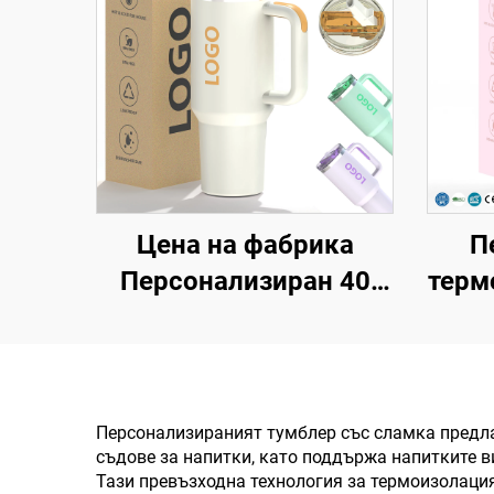
Цена на фабрика
П
Персонализиран 40
терм
унции Тъмблър с
с
термоизолация,
неръ
многократно
вак
използван,
Персонализираният тумблер със сламка предла
съдове за напитки, като поддържа напитките в
неръждаема стомана,
изпо
Тази превъзходна технология за термоизолация