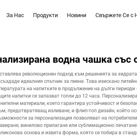
За Нас
Продукти
Новини
Свържете Се с 
нализирана водна чашка със 
ставлява революционен подход към решенията за хидратац
 създаде идеалния спътник за пиене. Това изискано питейн
пературата на напитките в продължение на дълги периоди 
щите напитки се запазват топли до 12 часа. Персонализира
ителни материали, което гарантира устойчивост и безопа
м, предотвратяващ изливане, и флип-топ дизайн, който о
ъзможности за персонализация позволяват на потребителит
авиране, винилово прилагане или сублимационно печатан
иликонова основа и извита форма, която се побира в стан