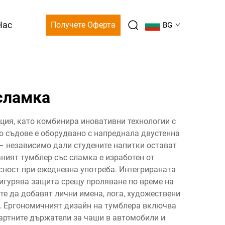
Нас
Получете Оферта
BG
сламка
ия, като комбинира иновативни технологии с
о съдове е оборудвано с напреднала двустенна
– независимо дали студените напитки остават
ният тумблер със сламка е изработен от
сност при ежедневна употреба. Интегрираната
сигурява защита срещу проляване по време на
е да добавят лични имена, лога, художествени
е. Ергономичният дизайн на тумблера включва
дартните държатели за чаши в автомобили и