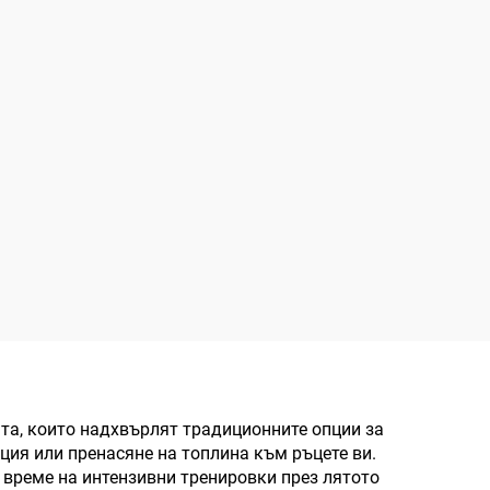
та, които надхвърлят традиционните опции за
ция или пренасяне на топлина към ръцете ви.
 време на интензивни тренировки през лятото