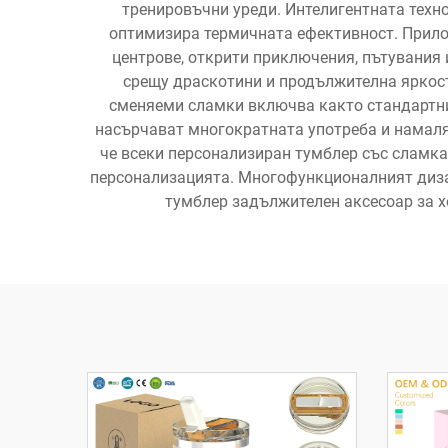
тренировъчни уреди. Интелигентната техно
оптимизира термичната ефективност. Прило
центрове, открити приключения, пътувания
срещу драскотини и продължителна яркост
сменяеми сламки включва както стандартни,
насърчават многократната употреба и намаля
че всеки персонализиран тумблер със сламка
персонализацията. Многофункционалният дизай
тумблер задължителен аксесоар за х