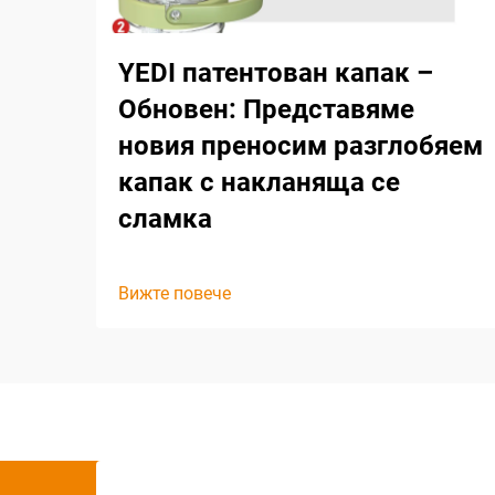
YEDI патентован капак –
Обновен: Представяме
новия преносим разглобяем
капак с накланяща се
сламка
Вижте повече