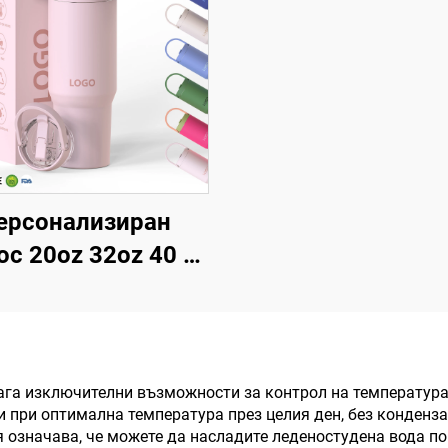
ерсонализиран
ос 20oz 32oz 40 oz
 капак и слама,
ждаема стомана,
уумно изолиран,
многократно
га изключителни възможности за контрол на температура
и при оптимална температура през целия ден, без конденза
лзван термос със
 означава, че можете да насладите леденостудена вода по