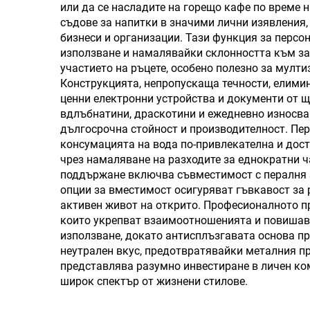
двойна стена, пътуващ
сг
или да се насладите на горещо кафе по време 
съдове за напитки в значими лични изявления,
тъмблър бутилка с
бизнеси и организации. Тази функция за персо
дръжка и капак със
използване и намалявайки склонността към заг
участието на ръцете, особено полезно за мулт
слама
Конструкцията, непропускаща течности, елимин
ценни електронни устройства и документи от 
вдлъбнатини, драскотини и ежедневно износван
дългосрочна стойност и производителност. Пе
консумацията на вода по-привлекателна и дос
чрез намаляване на разходите за еднократни ч
поддържане включва съвместимост с пералня за
опции за вместимост осигуряват гъвкавост за 
активен живот на открито. Професионалното п
които укрепват взаимоотношенията и повишав
използване, докато антисплъзгавата основа п
неутрален вкус, предотвратявайки металния п
представлява разумно инвестиране в личен ко
широк спектър от жизнени стилове.