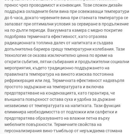
пренос чрез проводимост и конвекция. Този сложен дизайн
поддържа охладените бели вина при освежаващи температури
до 6 часа, докато червените вина при стаената температура се
запазват при оптимални условия за сервиране в продължение
на по-дълги периоди. Вакуумната камера с медно покритие
подобрява термичната ефективност, като отразява
радиационната топлина далеч от напитката и създава
допълнителна бариера срещу температурни колебания. Тази
технология се оказва изключително ценна по време на
открити събития, лятни събирания и продължителни социални
мероприятия, където традиционно поддържането на
правилната температура на виното изисква постоянна
рефрижерация или лед. Термичната ефективност надхвърля
простото задържане на температурата и включва
предотвратяване на кондензацията, като гарантира, че
външната повърхност остава суха и удобна за държане
независимо от температурата на напитката. Тази функция
елиминира необходимостта от подложки или салфетки и
предотвратява образуването на влажни петна върху
мебелните повърхности. Термичните свойства на
персонализирания вино-тъмбльор от неръждаема стомана