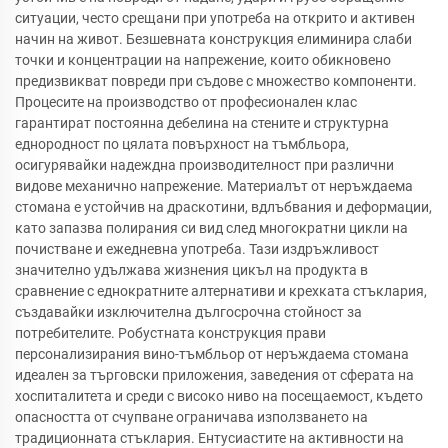
ситуации, често срещани при употреба на открито и активен
начин на живот. Безшевната конструкция елиминира слаби
точки и концентрации на напрежение, които обикновено
предизвикват повреди при съдове с множество компоненти.
Процесите на производство от професионален клас
гарантират постоянна дебелина на стените и структурна
еднородност по цялата повърхност на тъмбльора,
осигурявайки надеждна производителност при различни
видове механично напрежение. Материалът от неръждаема
стомана е устойчив на драскотини, вдлъбвания и деформации,
като запазва полирания си вид след многократни цикли на
почистване и ежедневна употреба. Тази издръжливост
значително удължава жизнения цикъл на продукта в
сравнение с еднократните алтернативи и крехката стъклария,
създавайки изключителна дългосрочна стойност за
потребителите. Робустната конструкция прави
персонализирания вино-тъмбльор от неръждаема стомана
идеален за търговски приложения, заведения от сферата на
хоспиталитета и среди с високо ниво на посещаемост, където
опасността от счупване ограничава използването на
традиционната стъклария. Ентусиастите на активности на