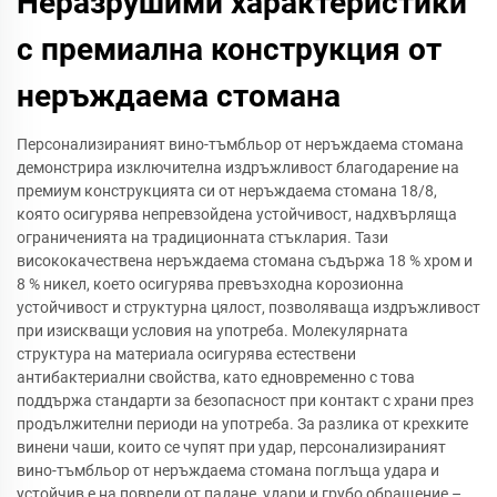
Неразрушими характеристики
с премиална конструкция от
неръждаема стомана
Персонализираният вино-тъмбльор от неръждаема стомана
демонстрира изключителна издръжливост благодарение на
премиум конструкцията си от неръждаема стомана 18/8,
която осигурява непревзойдена устойчивост, надхвърляща
ограниченията на традиционната стъклария. Тази
висококачествена неръждаема стомана съдържа 18 % хром и
8 % никел, което осигурява превъзходна корозионна
устойчивост и структурна цялост, позволяваща издръжливост
при изискващи условия на употреба. Молекулярната
структура на материала осигурява естествени
антибактериални свойства, като едновременно с това
поддържа стандарти за безопасност при контакт с храни през
продължителни периоди на употреба. За разлика от крехките
винени чаши, които се чупят при удар, персонализираният
вино-тъмбльор от неръждаема стомана поглъща удара и
устойчив е на повреди от падане, удари и грубо обращение –