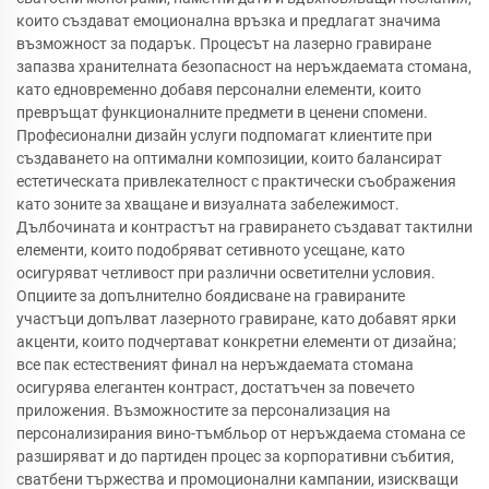
които създават емоционална връзка и предлагат значима
възможност за подарък. Процесът на лазерно гравиране
запазва хранителната безопасност на неръждаемата стомана,
като едновременно добавя персонални елементи, които
превръщат функционалните предмети в ценени спомени.
Професионални дизайн услуги подпомагат клиентите при
създаването на оптимални композиции, които балансират
естетическата привлекателност с практически съображения
като зоните за хващане и визуалната забележимост.
Дълбочината и контрастът на гравирането създават тактилни
елементи, които подобряват сетивното усещане, като
осигуряват четливост при различни осветителни условия.
Опциите за допълнително боядисване на гравираните
участъци допълват лазерното гравиране, като добавят ярки
акценти, които подчертават конкретни елементи от дизайна;
все пак естественият финал на неръждаемата стомана
осигурява елегантен контраст, достатъчен за повечето
приложения. Възможностите за персонализация на
персонализирания вино-тъмбльор от неръждаема стомана се
разширяват и до партиден процес за корпоративни събития,
сватбени тържества и промоционални кампании, изискващи