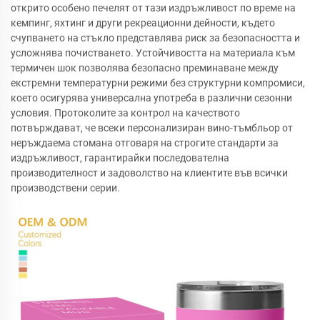
открито особено печелят от тази издръжливост по време на
кемпинг, яхтинг и други рекреационни дейности, където
счупването на стъкло представлява риск за безопасността и
усложнява почистването. Устойчивостта на материала към
термичен шок позволява безопасно преминаване между
екстремни температурни режими без структурни компромиси,
което осигурява универсална употреба в различни сезонни
условия. Протоколите за контрол на качеството
потвърждават, че всеки персонализиран вино-тъмбльор от
неръждаема стомана отговаря на строгите стандарти за
издръжливост, гарантирайки последователна
производителност и задоволство на клиентите във всички
производствени серии.