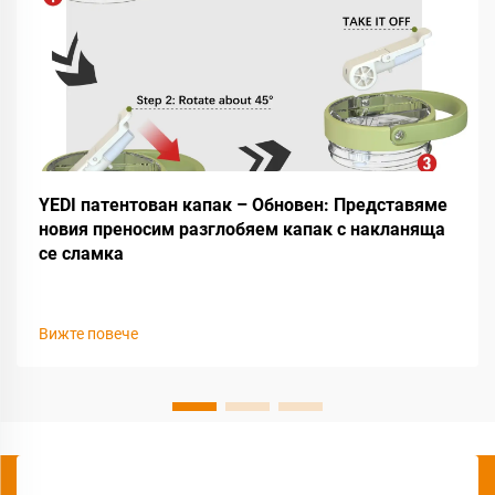
YEDI патентован капак – Обновен: Представяме
новия преносим разглобяем капак с накланяща
се сламка
Вижте повече