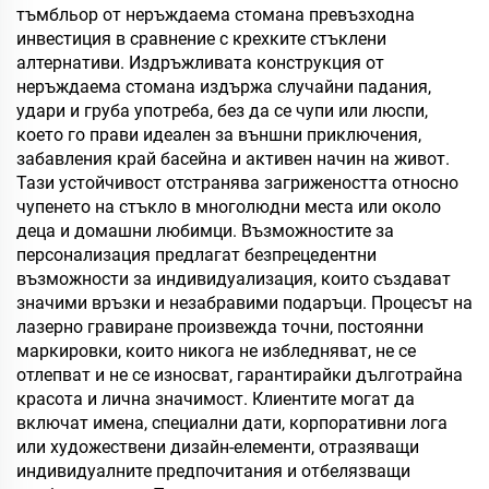
тъмбльор от неръждаема стомана превъзходна
инвестиция в сравнение с крехките стъклени
алтернативи. Издръжливата конструкция от
неръждаема стомана издържа случайни падания,
удари и груба употреба, без да се чупи или люспи,
което го прави идеален за външни приключения,
забавления край басейна и активен начин на живот.
Тази устойчивост отстранява загрижеността относно
чупенето на стъкло в многолюдни места или около
деца и домашни любимци. Възможностите за
персонализация предлагат безпрецедентни
възможности за индивидуализация, които създават
значими връзки и незабравими подаръци. Процесът на
лазерно гравиране произвежда точни, постоянни
маркировки, които никога не избледняват, не се
отлепват и не се износват, гарантирайки дълготрайна
красота и лична значимост. Клиентите могат да
включат имена, специални дати, корпоративни лога
или художествени дизайн-елементи, отразяващи
индивидуалните предпочитания и отбелязващи