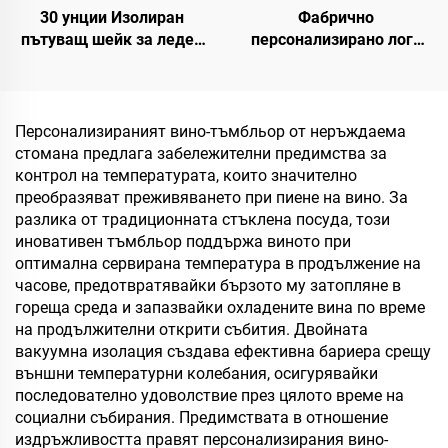
30 унции Изолиран
Фабрично
пътуващ шейк за леден
персонализирано лого
кафе с патентован
двойна стена
капак, многократно
термоизолирана
използвана неръждаема
пътуваща кафе чаша с
стоманена бутилка за
капак 20oz неръждаема
Персонализираният вино-тъмбльор от неръждаема
вода, тъмблър с дръжка
стомана термоси чаша
стомана предлага забележителни предимства за
и слама
контрол на температурата, които значително
преобразяват преживяването при пиене на вино. За
разлика от традиционната стъклена посуда, този
иновативен тъмбльор поддържа виното при
оптимална сервирана температура в продължение на
часове, предотвратявайки бързото му затопляне в
гореща среда и запазвайки охладените вина по време
на продължителни открити събития. Двойната
вакуумна изолация създава ефективна бариера срещу
външни температурни колебания, осигурявайки
последователно удоволствие през цялото време на
социални събирания. Предимствата в отношение
издръжливостта правят персонализирания вино-