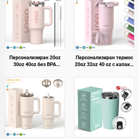
Персонализиран 20oz
Персонализиран термос
30oz 40oz без BPA
20oz 32oz 40 oz с капак и
термос със сгъваема
слама, неръждаема
слама, термоизолирана
стомана, вакуумно
чаша от неръждаема
изолиран, многократно
стомана с
използван термос със
водонепропускащ капак,
сгъваема слама и
слама и дръжка за
дръжка
пътуване