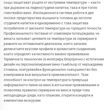
също защитават ръцете от екстремни температури — както
при държане на леденостудени напитки, така и при топло
глинтвайно вино. Изолационната система работи в две
посоки: предотвратява външната топлина да затопли
студените напитки и едновременно с това защитава
потребителя от високите температури на горещите течности.
Професионалното тестване от сомелиери потвърждава, че
вината запазват целевите си температури за сервиране в
рамките на оптималните диапазони, което запазва
деликатните вкусови профили и ароматните съединения,
които определят качественото винено преживяване.
Термичната технология се интегрира безупречно с естетичния
дизайн на персонализирания вино-тъмбльор от неръждаема
стомана, осигурявайки функционално съвършенство без
компромиси във визуалната привлекателност. Тази
способност за контрол на температурата превръща
неформалното пиене на вино в изтънчени преживявания и
позволява правилно сервиране на вино в преди това
неподходящи среди, като плажове, открити концерти и
кемпингови екскурзии.