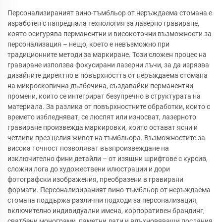
Персонализираният вино-тъмбльор от неръждаема стомана е
изработен с напреднала технология за лазерно гравиране,
която осигурява перманентни и високоточни възможности за
персонализация – нещо, което е невъзможно при
традиционните методи за маркиране. Този сложен процес на
гравиране използва фокусирани лазерни лъчи, за да изрязва
дизайните директно в повърхността от неръждаема стомана
на микроскопична дълбочина, създавайки перманентни
промени, които се интегрират безупречно в структурата на
материала. За разлика от повърхностните обработки, които с
времето избледняват, се люспят или износват, лазерното
гравиране произвежда маркировки, които остават ясни и
четливи през целия живот на тъмбльора. Възможностите за
висока точност позволяват възпроизвеждане на
изключително фини детайли – от изящни шрифтове с курсив,
сложни лога до художествени илюстрации и дори
фотографски изображения, преобразени в гравирани
формати. Персонализираният вино-тъмбльор от неръждаема
стомана поддържа различни подходи за персонализация,
включително индивидуални имена, корпоративен брандинг,
сватбени монограми, паметни дати и вдъхновяващи послания,