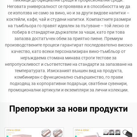
пикници до официални срещи и професионални среди.
Неговата универсалност се проявява и в способността му да
се използва не само за вино, но и за други видове напитки –
коктейли, кафе, чай и студени напитки. Компактните размери
на тъмбльора го правят идеален за пътуване – той лесно се
побира в стандартни държатели за чаши, като при това
запазва достатъчен обем за приятно пиене. Премиум
производствените процеси гарантират последователно високо
качество, като всеки персонализиран вино-тъмбльор от
неръждаема стомана минава строги тестове за
непропускливост и съответствие на стандарти за запазване на
температурата. Изисканият външен вид на продукта,
комбиниран с функционално съвършенство, го прави
подходящ за корпоративни подаръци, сватбени сувенири,
промоционални артикули и екземпляри за лични колекции.
Препоръки за нови продукти