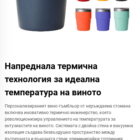
Напреднала термична
технология за идеална
температура на виното
Персонализираният вино-тъмбльор от неръждаема стомана
включва иновативно термично инженерство, което
революционизира управлението на температурата за
ентузиастите на виното. Системата с двойна стена и вакуумна
изолация създава безвъздушно пространство между
вътрешната и външната стени, елиминирайки топлинния