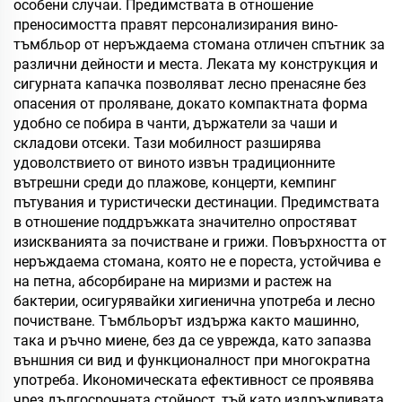
особени случаи. Предимствата в отношение
преносимостта правят персонализирания вино-
тъмбльор от неръждаема стомана отличен спътник за
различни дейности и места. Леката му конструкция и
сигурната капачка позволяват лесно пренасяне без
опасения от проляване, докато компактната форма
удобно се побира в чанти, държатели за чаши и
складови отсеки. Тази мобилност разширява
удоволствието от виното извън традиционните
вътрешни среди до плажове, концерти, кемпинг
пътувания и туристически дестинации. Предимствата
в отношение поддръжката значително опростяват
изискванията за почистване и грижи. Повърхността от
неръждаема стомана, която не е пореста, устойчива е
на петна, абсорбиране на миризми и растеж на
бактерии, осигурявайки хигиенична употреба и лесно
почистване. Тъмбльорът издържа както машинно,
така и ръчно миене, без да се уврежда, като запазва
външния си вид и функционалност при многократна
употреба. Икономическата ефективност се проявява
чрез дългосрочната стойност, тъй като издръжливата