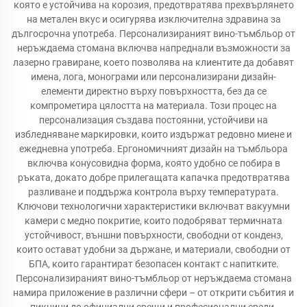
която е устойчива на корозия, предотвратява прехвърлянето
на метален вкус и осигурява изключителна здравина за
дългосрочна употреба. Персонализираният вино-тъмбльор от
неръждаема стомана включва напреднали възможности за
лазерно гравиране, което позволява на клиентите да добавят
имена, лога, монограми или персонализирани дизайн-
елементи директно върху повърхността, без да се
компрометира цялостта на материала. Този процес на
персонализация създава постоянни, устойчиви на
избледняване маркировки, които издържат редовно миене и
ежедневна употреба. Ергономичният дизайн на тъмбльора
включва конусовидна форма, която удобно се побира в
ръката, докато добре прилегащата капачка предотвратява
разливане и поддържа контрола върху температурата.
Ключови технологични характеристики включват вакуумни
камери с медно покритие, които подобряват термичната
устойчивост, външни повърхности, свободни от конденз,
които остават удобни за държане, и материали, свободни от
БПА, които гарантират безопасен контакт с напитките.
Персонализираният вино-тъмбльор от неръждаема стомана
намира приложение в различни сфери – от открити събития и