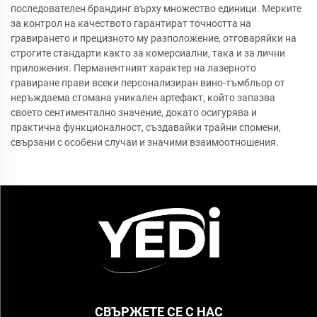
последователен брандинг върху множество единици. Мерките
за контрол на качеството гарантират точността на
гравирането и прецизното му разположение, отговаряйки на
строгите стандарти както за комерсиални, така и за лични
приложения. Перманентният характер на лазерното
гравиране прави всеки персонализиран вино-тъмбльор от
неръждаема стомана уникален артефакт, който запазва
своето сентиментално значение, докато осигурява и
практична функционалност, създавайки трайни спомени,
свързани с особени случаи и значими взаимоотношения.
СВЪРЖЕТЕ СЕ С НАС