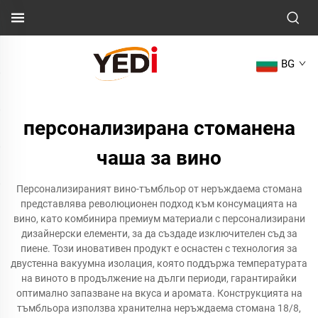
BG
персонализирана стоманена
чаша за вино
Персонализираният вино-тъмбльор от неръждаема стомана
представлява революционен подход към консумацията на
вино, като комбинира премиум материали с персонализирани
дизайнерски елементи, за да създаде изключителен съд за
пиене. Този иновативен продукт е оснастен с технология за
двустенна вакуумна изолация, която поддържа температурата
на виното в продължение на дълги периоди, гарантирайки
оптимално запазване на вкуса и аромата. Конструкцията на
тъмбльора използва хранителна неръждаема стомана 18/8,