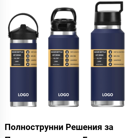
Полнострунни Решения за