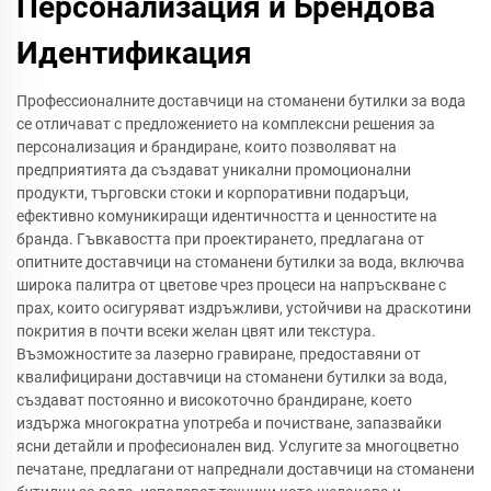
Персонализация и Брендова
Идентификация
Профессионалните доставчици на стоманени бутилки за вода
се отличават с предложението на комплексни решения за
персонализация и брандиране, които позволяват на
предприятията да създават уникални промоционални
продукти, търговски стоки и корпоративни подаръци,
ефективно комуникиращи идентичността и ценностите на
бранда. Гъвкавостта при проектирането, предлагана от
опитните доставчици на стоманени бутилки за вода, включва
широка палитра от цветове чрез процеси на напръскване с
прах, които осигуряват издръжливи, устойчиви на драскотини
покрития в почти всеки желан цвят или текстура.
Възможностите за лазерно гравиране, предоставяни от
квалифицирани доставчици на стоманени бутилки за вода,
създават постоянно и високоточно брандиране, което
издържа многократна употреба и почистване, запазвайки
ясни детайли и професионален вид. Услугите за многоцветно
печатане, предлагани от напреднали доставчици на стоманени