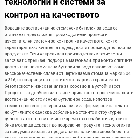
технологии и системи за
контрол на качеството
Водещите доставчици на стоманени бутилки за вода се
отличават чрез сложни производствени процеси и
изчерпателни системи за контрол на качеството, които
гарантират изключителна надеждност и производителност на
продуктите. Тези напреднали производствени технологии
започват с прецизен подбор на материали, при който опитните
доставчици на стоманени бутилки за вода използват само
висококачествени сплави от неръждаема стомана марки 304
и 316, отговарящи на строгите стандарти за хранителна
безопасност и изискванията за корозионна устойчивост.
Процесът на дълбоко изтегляне, прилаган от професионалните
доставчици на стоманени бутилки за вода, използва
компютърно контролирани машини за формиране на телата
на бутилките с еднаква дебелина на стените и структурна
цялост, като по този начин се премахват слаби точки, които
биха могли да доведат до повреда на продукта. Технологията
за вакуумна изолация представлява ключова способност на