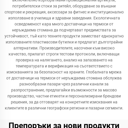
включително корпоративни промоционални артикули,
потребителски стоки за ритейл, оборудване за външни
спортове и рекреация, аксесоари за фитнес и институционално
използване в училища и здравни заведения. Екологичната
осведоменост кара много доставчици на термоси от
неръждаема стомана да подчертават предимствата за
устойчивост, тъй като техните продукти заместват еднократно
използваните пластмасови бутилки и предлагат дълготрайни
алтернативи. Производителите, насочени към високо
качество, прилагат строги тестови протоколи, включващи
проверка на налягането, анализ на запазването на
температурата и верификация на съответствието с
изискванията за безопасност на храните. Глобалната мрежа
от доставчици на термоси от неръждаема стомана обслужва
разнообразни пазари чрез различни канали за
разпространение, предлагайки възможности за масово
производство, частни етикети и персонализирани брендови
решения, за да отговарят на конкретните изисквания на
клиентите в различни географски региони и пазарни сегменти.
Препоръки за нови продукти