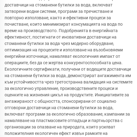
доставчици на стоманени бутилки за вода, включват
затворени водни системи, програми за пречистване и
повторно използване, както и ефективни процеси за
почистване, които минимизират консумацията на вода по
време на производството. Подобренията в енергийната
ефективност, постигнати от иновативни доставчици на
стоманени бутилки за вода чрез модерно оборудване,
оптимизация на процесите и използване на възобновяеми
енергийни източници, намаляват екологичния импакт от
операциите, без да се жертва конкурентоспособната цена.
Екологичните сертификати, получени от водещите доставчици
на стоманени бутилки за вода, демонстрират ангажимента им
към устойчивостта чрез третостранна валидация на системите
за екологично управление, производствените процеси и
оценките на жизнения цикъл на продуктите. Инициативите за
ангажираност с общността, спонсорирани от социално
отговорни доставчици на стоманени бутилки за вода,
включват програми за екологично образование, кампании за
намаляване на пластмасовите отпадъци и партньорства с
организации за опазване на природата, които усилват
положителния екологичен ефект извън рамките на