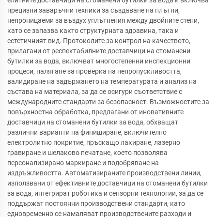
елитните доставчици на стоманени бутилки за вода и включва
прецизни заваръчни техники за създаване на плътни,
непроницаеми за въздух уплътнения между двойните стени,
като се запазва както структурната здравина, така и
естетичният вид. Протоколите за контрол на качеството,
прилагани от респектабилните доставчици на стоманени
бутилки за вода, включват многостепенни инспекционни
процеси, налягане за проверка на непропускливостта,
валидиране на задържането на температурата и анализ на
състава на материала, за да се осигури съответствие с
международните стандарти за безопасност. Възможностите за
повърхностна обработка, предлагани от иновативните
доставчици на стоманени бутилки за вода, обхващат
различни варианти на финиширане, включително
електролитно покритие, пръскащо лакиране, лазерно
гравиране и шелаково печатане, което позволява
персонализирано маркиране и подобряване на
издръжливостта. Автоматизираните производствени линии,
използвани от ефективните доставчици на стоманени бутилки
за вода, интегрират роботика и сензорни технологии, за да се
поддържат постоянни производствени стандарти, като
едновременно се намаляват производствените разходи и