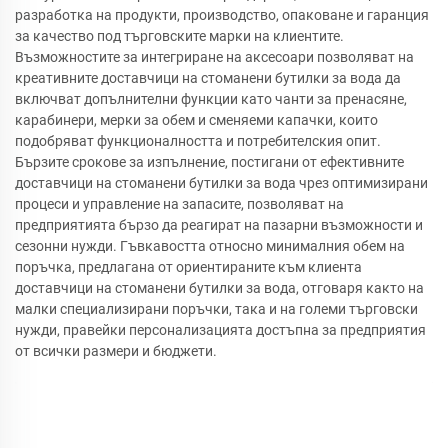
разработка на продукти, производство, опаковане и гаранция
за качество под търговските марки на клиентите.
Възможностите за интегриране на аксесоари позволяват на
креативните доставчици на стоманени бутилки за вода да
включват допълнителни функции като чанти за пренасяне,
карабинери, мерки за обем и сменяеми капачки, които
подобряват функционалността и потребителския опит.
Бързите срокове за изпълнение, постигани от ефективните
доставчици на стоманени бутилки за вода чрез оптимизирани
процеси и управление на запасите, позволяват на
предприятията бързо да реагират на пазарни възможности и
сезонни нужди. Гъвкавостта относно минималния обем на
поръчка, предлагана от ориентираните към клиента
доставчици на стоманени бутилки за вода, отговаря както на
малки специализирани поръчки, така и на големи търговски
нужди, правейки персонализацията достъпна за предприятия
от всички размери и бюджети.