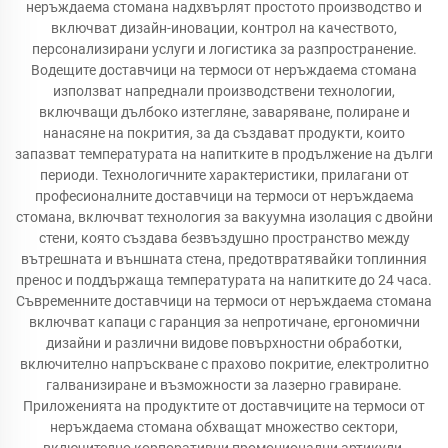
неръждаема стомана надхвърлят простото производство и
включват дизайн-иновации, контрол на качеството,
персонализирани услуги и логистика за разпространение.
Водещите доставчици на термоси от неръждаема стомана
използват напреднали производствени технологии,
включващи дълбоко изтегляне, заваряване, полиране и
нанасяне на покрития, за да създават продукти, които
запазват температурата на напитките в продължение на дълги
периоди. Технологичните характеристики, прилагани от
професионалните доставчици на термоси от неръждаема
стомана, включват технология за вакуумна изолация с двойни
стени, която създава безвъздушно пространство между
вътрешната и външната стена, предотвратявайки топлинния
пренос и поддържаща температурата на напитките до 24 часа.
Съвременните доставчици на термоси от неръждаема стомана
включват капаци с гаранция за непротичане, ергономични
дизайни и различни видове повърхностни обработки,
включително напръскване с прахово покритие, електролитно
галванизиране и възможности за лазерно гравиране.
Приложенията на продуктите от доставчиците на термоси от
неръждаема стомана обхващат множество сектори,