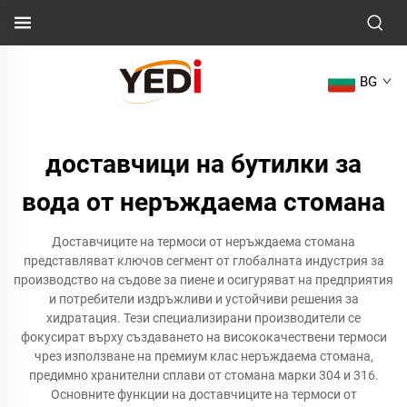
BG
доставчици на бутилки за
вода от неръждаема стомана
Доставчиците на термоси от неръждаема стомана
представляват ключов сегмент от глобалната индустрия за
производство на съдове за пиене и осигуряват на предприятия
и потребители издръжливи и устойчиви решения за
хидратация. Тези специализирани производители се
фокусират върху създаването на висококачествени термоси
чрез използване на премиум клас неръждаема стомана,
предимно хранителни сплави от стомана марки 304 и 316.
Основните функции на доставчиците на термоси от