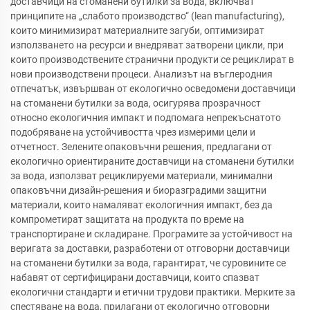
доставчици на стоманени бутилки за вода, включват
принципите на „слабото производство“ (lean manufacturing),
които минимизират материалните загуби, оптимизират
използването на ресурси и внедряват затворени цикли, при
които производствените странични продукти се рециклират в
нови производствени процеси. Анализът на въглеродния
отпечатък, извършван от екологично осведомени доставчици
на стоманени бутилки за вода, осигурява прозрачност
относно екологичния импакт и подпомага непрекъснатото
подобряване на устойчивостта чрез измерими цели и
отчетност. Зелените опаковъчни решения, предлагани от
екологично ориентираните доставчици на стоманени бутилки
за вода, използват рециклируеми материали, минимални
опаковъчни дизайн-решения и биоразградими защитни
материали, които намаляват екологичния импакт, без да
компрометират защитата на продукта по време на
транспортиране и складиране. Програмите за устойчивост на
веригата за доставки, разработени от отговорни доставчици
на стоманени бутилки за вода, гарантират, че суровините се
набавят от сертифицирани доставчици, които спазват
екологични стандарти и етични трудови практики. Мерките за
спестяване на вода, прилагани от екологично отговорни