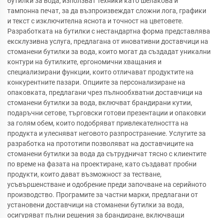
бутилки за вода, използват техники като шелакова и
тампонна печат, за да възпроизвеждат сложни лога, графики
и текст с изключителна яснота и точност на цветовете.
Разработката на бутилки с нестандартна форма представлява
ексклузивна услуга, предлагана от иновативни доставчици на
стоманени бутилки за вода, които могат да създадат уникални
контури на бутилките, ергономични хващания и
специализирани функции, които отличават продуктите на
конкурентните пазари. Опциите за персонализиране на
опаковката, предлагани чрез пълнообхватни доставчици на
стоманени бутилки за вода, включват брандирани кутии,
подаръчни сетове, търговски готови презентации и опаковки
за голям обем, които подобряват привлекателността на
продукта и улесняват неговото разпространение. Услугите за
разработка на прототипи позволяват на доставчиците на
стоманени бутилки за вода да сътрудничат тясно с клиентите
по време на фазата на проектиране, като създават пробни
продукти, които дават възможност за тестване,
усъвършенстване и одобрение преди започване на серийното
производство. Програмите за частни марки, предлагани от
установени доставчици на стоманени бутилки за вода,
осигуряват пълни решения за брандиране, включващи