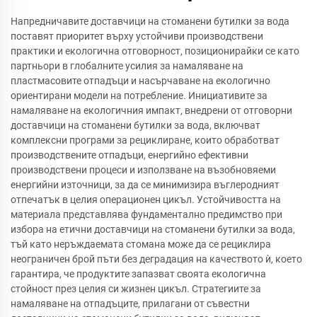
Напредничавите доставчици на стоманени бутилки за вода
поставят приоритет върху устойчиви производствени
практики и екологична отговорност, позиционирайки се като
партньори в глобалните усилия за намаляване на
пластмасовите отпадъци и насърчаване на екологично
ориентирани модели на потребление. Инициативите за
намаляване на екологичния импакт, внедрени от отговорни
доставчици на стоманени бутилки за вода, включват
комплексни програми за рециклиране, които обработват
производствените отпадъци, енергийно ефективни
производствени процеси и използване на възобновяеми
енергийни източници, за да се минимизира въглеродният
отпечатък в целия операционен цикъл. Устойчивостта на
материала представлява фундаментално предимство при
избора на етични доставчици на стоманени бутилки за вода,
тъй като неръждаемата стомана може да се рециклира
неограничен брой пъти без деградация на качеството ѝ, което
гарантира, че продуктите запазват своята екологична
стойност през целия си жизнен цикъл. Стратегиите за
намаляване на отпадъците, прилагани от съвестни