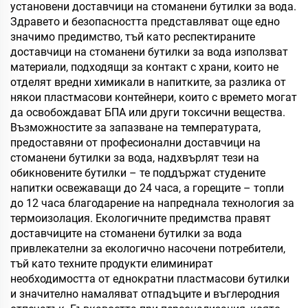
установени доставчици на стоманени бутилки за вода.
Здравето и безопасността представляват още едно
значимо предимство, тъй като респектираните
доставчици на стоманени бутилки за вода използват
материали, подходящи за контакт с храни, които не
отделят вредни химикали в напитките, за разлика от
някои пластмасови контейнери, които с времето могат
да освобождават БПА или други токсични вещества.
Възможностите за запазване на температурата,
предоставяни от професионални доставчици на
стоманени бутилки за вода, надхвърлят тези на
обикновените бутилки – те поддържат студените
напитки освежаващи до 24 часа, а горещите – топли
до 12 часа благодарение на напреднала технология за
термоизолация. Екологичните предимства правят
доставчиците на стоманени бутилки за вода
привлекателни за екологично насочени потребители,
тъй като техните продукти елиминират
необходимостта от еднократни пластмасови бутилки
и значително намаляват отпадъците и въглеродния