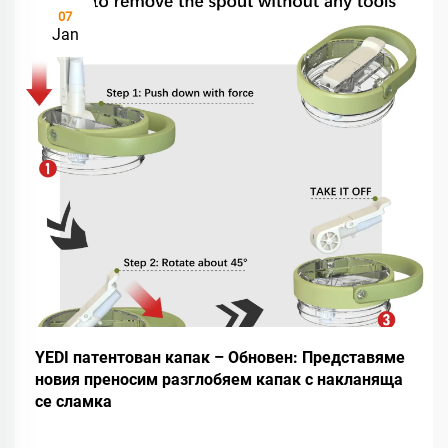
07
Jan
YEDI патентован капак – Обновен: Представяме
новия преносим разглобяем капак с накланяща
се сламка