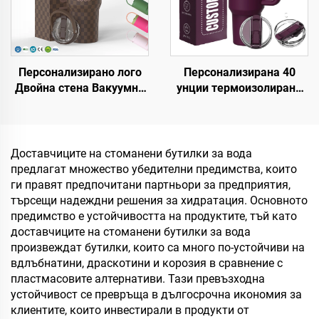
Персонализирано лого
Персонализирана 40
Двойна стена Вакуумна
унции термоизолирана
Преносима чаша с
двустенна чаша от
дръжка от неръждаема
неръждаема стомана с
стомана 20oz 32oz 40oz
патентован капак и
Пътуваща тъмблър с
дръжка, пътуваща кафе
Доставчиците на стоманени бутилки за вода
капак за горещи и
чаша за офис, комплект
предлагат множество убедителни предимства, които
студени напитки
за подарък
ги правят предпочитани партньори за предприятия,
търсещи надеждни решения за хидратация. Основното
предимство е устойчивостта на продуктите, тъй като
доставчиците на стоманени бутилки за вода
произвеждат бутилки, които са много по-устойчиви на
вдлъбнатини, драскотини и корозия в сравнение с
пластмасовите алтернативи. Тази превъзходна
устойчивост се превръща в дългосрочна икономия за
клиентите, които инвестирали в продукти от