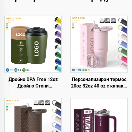
Дробно BPA Free 12oz
Персонализиран термос
Двойно Стени
20oz 32oz 40 oz с капак и
Топлоизолирани
слама, неръждаема
Пътуващи Кафени Чаши
стомана, вакуумно
от Неръждаема Стомана
изолиран, многократно
Вакумен Тъмблър С
използван термос със
Персонализирано Лого
сгъваема слама и
дръжка