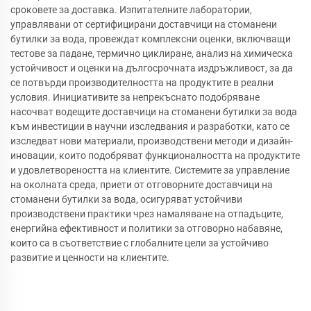
сроковете за доставка. Изпитателните лаборатории,
управлявани от сертифицирани доставчици на стоманени
бутилки за вода, провеждат комплексни оценки, включващи
тестове за падане, термично циклиране, анализ на химическа
устойчивост и оценки на дългосрочната издръжливост, за да
се потвърди производителността на продуктите в реални
условия. Инициативите за непрекъснато подобряване
насочват водещите доставчици на стоманени бутилки за вода
към инвестиции в научни изследвания и разработки, като се
изследват нови материали, производствени методи и дизайн-
иновации, които подобряват функционалността на продуктите
и удовлетвореността на клиентите. Системите за управление
на околната среда, приети от отговорните доставчици на
стоманени бутилки за вода, осигуряват устойчиви
производствени практики чрез намаляване на отпадъците,
енергийна ефективност и политики за отговорно набавяне,
които са в съответствие с глобалните цели за устойчиво
развитие и ценности на клиентите.