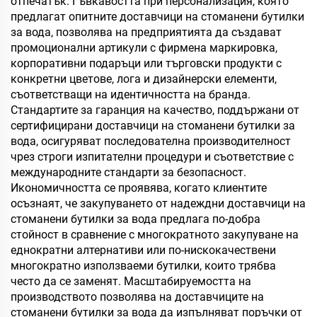
отпечатък. Гъвкавостта при персонализация, която
предлагат опитните доставчици на стоманени бутилки
за вода, позволява на предприятията да създават
промоционални артикули с фирмена маркировка,
корпоративни подаръци или търговски продукти с
конкретни цветове, лога и дизайнерски елементи,
съответстващи на идентичността на бранда.
Стандартите за гаранция на качество, поддържани от
сертифицирани доставчици на стоманени бутилки за
вода, осигуряват последователна производителност
чрез строги изпитателни процедури и съответствие с
международните стандарти за безопасност.
Икономичността се проявява, когато клиентите
осъзнаят, че закупуването от надеждни доставчици на
стоманени бутилки за вода предлага по-добра
стойност в сравнение с многократното закупуване на
еднократни алтернативи или по-нискокачествени
многократно използваеми бутилки, които трябва
често да се заменят. Масштабируемостта на
производството позволява на доставчиците на
стоманени бутилки за вода да изпълняват поръчки от