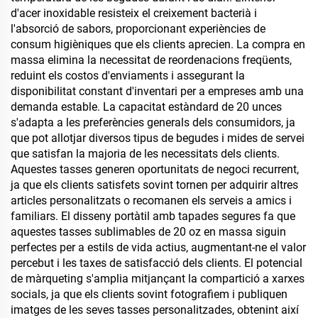
d'acer inoxidable resisteix el creixement bacterià i
l'absorció de sabors, proporcionant experiències de
consum higièniques que els clients aprecien. La compra en
massa elimina la necessitat de reordenacions freqüents,
reduint els costos d'enviaments i assegurant la
disponibilitat constant d'inventari per a empreses amb una
demanda estable. La capacitat estàndard de 20 unces
s'adapta a les preferències generals dels consumidors, ja
que pot allotjar diversos tipus de begudes i mides de servei
que satisfan la majoria de les necessitats dels clients.
Aquestes tasses generen oportunitats de negoci recurrent,
ja que els clients satisfets sovint tornen per adquirir altres
articles personalitzats o recomanen els serveis a amics i
familiars. El disseny portàtil amb tapades segures fa que
aquestes tasses sublimables de 20 oz en massa siguin
perfectes per a estils de vida actius, augmentant-ne el valor
percebut i les taxes de satisfacció dels clients. El potencial
de màrqueting s'amplia mitjançant la compartició a xarxes
socials, ja que els clients sovint fotografiem i publiquen
imatges de les seves tasses personalitzades, obtenint així