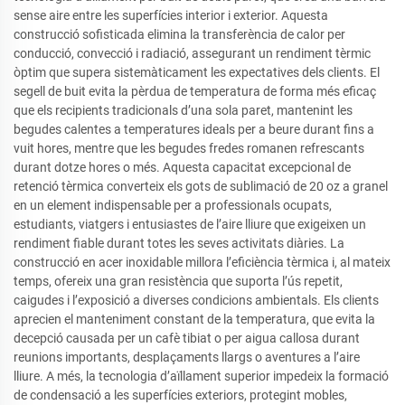
sense aire entre les superfícies interior i exterior. Aquesta
construcció sofisticada elimina la transferència de calor per
conducció, convecció i radiació, assegurant un rendiment tèrmic
òptim que supera sistemàticament les expectatives dels clients. El
segell de buit evita la pèrdua de temperatura de forma més eficaç
que els recipients tradicionals d’una sola paret, mantenint les
begudes calentes a temperatures ideals per a beure durant fins a
vuit hores, mentre que les begudes fredes romanen refrescants
durant dotze hores o més. Aquesta capacitat excepcional de
retenció tèrmica converteix els gots de sublimació de 20 oz a granel
en un element indispensable per a professionals ocupats,
estudiants, viatgers i entusiastes de l’aire lliure que exigeixen un
rendiment fiable durant totes les seves activitats diàries. La
construcció en acer inoxidable millora l’eficiència tèrmica i, al mateix
temps, ofereix una gran resistència que suporta l’ús repetit,
caigudes i l’exposició a diverses condicions ambientals. Els clients
aprecien el manteniment constant de la temperatura, que evita la
decepció causada per un cafè tibiat o per aigua callosa durant
reunions importants, desplaçaments llargs o aventures a l’aire
lliure. A més, la tecnologia d’aïllament superior impedeix la formació
de condensació a les superfícies exteriors, protegint mobles,