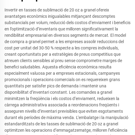
Invertir en tasses de sublimació de 20 oz a granel ofereix
avantatges econòmics inigualables mitjançant descomptes
substancials per volum, reducció dels costos d’enviament i beneficis
en l’optimització d’inventaris que milloren significativament la
rendibilitat empresarial en diversos segments de mercat. El model
de compra a granel permet a les empreses assolir reduccions del
cost per unitat del 30-50 % respecte a les compres individuals,
creant oportunitats per a estratègies de preus competitius que
atreuen clients sensibles al preu sense comprometre marges de
benefici saludables. Aquesta eficiència econòmica resulta
especialment valuosa per a empreses estacionals, campanyes
promocionals i operacions comercials on es requereixen grans
quantitats per satisfer pics de demanda i mantenir una
disponibilitat d’inventari constant. Les comandes a granel
minimitzen la freqüència i els costos d’enviament, redueixen la
càrrega administrativa associada a reordenacions freqüents i
asseguren nivells d’inventari previsibles que eviten esgotaments
durant els períodes de màxima venda. L’embalatge i la manipulació
estandarditzats de les tasses de sublimació de 20 oz a granel
optimitzen les operacions d’emmagatzematge, milloren l’eficiència