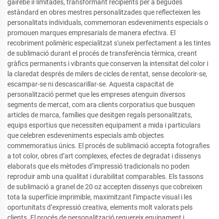
gairebé il·limitades, transformant recipients per a begudes
estàndard en obres mestres personalitzades que reflecteixen les
personalitats individuals, commemoran esdeveniments especials o
promouen marques empresarials de manera efectiva. El
recobriment polimèric especialitzat s'uneix perfectament a les tintes
de sublimació durant el procés de transferència tèrmica, creant
gràfics permanents i vibrants que conserven la intensitat del color i
la claredat després de milers de cicles de rentat, sense decolorir-se,
escampar-se ni descascarillar-se. Aquesta capacitat de
personalització permet que les empreses atenguin diversos
segments de mercat, com ara clients corporatius que busquen
articles de marca, famílies que desitgen regals personalitzats,
equips esportius que necessiten equipament a mida i particulars
que celebren esdeveniments especials amb objectes
commemoratius únics. El procés de sublimació accepta fotografies
a tot color, obres d’art complexes, efectes de degradat i dissenys
elaborats que els mètodes d’impressió tradicionals no poden
reproduir amb una qualitat i durabilitat comparables. Els tassons
de sublimació a granel de 20 oz accepten dissenys que cobreixen
tota la superfície imprimible, maximitzant l’impacte visual i les
oportunitats d’expressió creativa, elements molt valorats pels
clients. El procés de personalització requereix equipament i