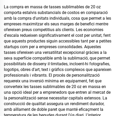
per al cafè amb canyeta
per al Dia de Sant Valentí i
La compra en massa de tasses sublimables de 20 oz
excursions
comporta estalvis substancials de costos en comparació
amb la compra d'unitats individuals, cosa que permet a les
empreses maximitzar els seus marges de benefici mentre
ofereixen preus competitius als clients. Les economies
d'escala redueixen significativament el cost per unitat, fent
que aquests productes siguin accessibles tant per a petites
startups com per a empreses consolidades. Aquestes
tasses ofereixen una versatilitat excepcional gràcies a la
seva superfície compatible amb la sublimació, que permet
possibilitats de disseny il·limitades, incloent-hi fotografies,
logotips, obres d'art, text i gràfics complexos que apareixen
professionals i vibrants. El procés de personalització
requereix una inversió mínima en equipament, fet que
converteix les tasses sublimables de 20 oz en massa en
una opció ideal per a emprenedors que entren al mercat de
la personalització sense necessitar capitals extensos. La
construcció de qualitat assegura un rendiment durador,
amb aïllament de doble paret que manté eficaçment la
temperatura de les begudes durant l'ús diari. L'interior