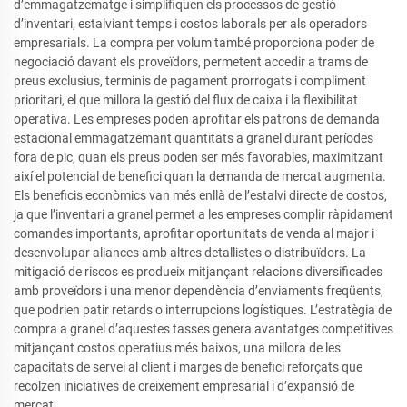
d’emmagatzematge i simplifiquen els processos de gestió
d’inventari, estalviant temps i costos laborals per als operadors
empresarials. La compra per volum també proporciona poder de
negociació davant els proveïdors, permetent accedir a trams de
preus exclusius, terminis de pagament prorrogats i compliment
prioritari, el que millora la gestió del flux de caixa i la flexibilitat
operativa. Les empreses poden aprofitar els patrons de demanda
estacional emmagatzemant quantitats a granel durant períodes
fora de pic, quan els preus poden ser més favorables, maximitzant
així el potencial de benefici quan la demanda de mercat augmenta.
Els beneficis econòmics van més enllà de l’estalvi directe de costos,
ja que l’inventari a granel permet a les empreses complir ràpidament
comandes importants, aprofitar oportunitats de venda al major i
desenvolupar aliances amb altres detallistes o distribuïdors. La
mitigació de riscos es produeix mitjançant relacions diversificades
amb proveïdors i una menor dependència d’enviaments freqüents,
que podrien patir retards o interrupcions logístiques. L’estratègia de
compra a granel d’aquestes tasses genera avantatges competitives
mitjançant costos operatius més baixos, una millora de les
capacitats de servei al client i marges de benefici reforçats que
recolzen iniciatives de creixement empresarial i d’expansió de
mercat.