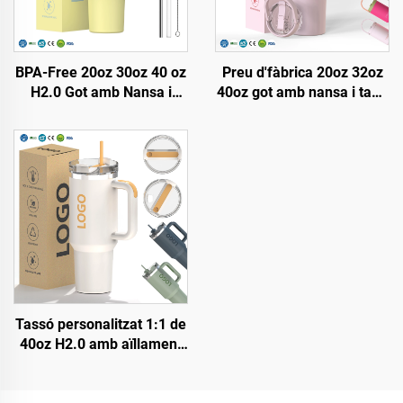
BPA-Free 20oz 30oz 40 oz
Preu d'fàbrica 20oz 32oz
H2.0 Got amb Nansa i
40oz got amb nansa i tapa
Palla amb Tapadora de 3
amb canya, tassa aïllada
Posicions per Viatge Copa
reutilitzable d'acer
Aïllada d'Acer Inoxidable
inoxidable per a
sublimació
Tassó personalitzat 1:1 de
40oz H2.0 amb aïllament
de vidre doble i acer
inoxidable, gerra de viatge