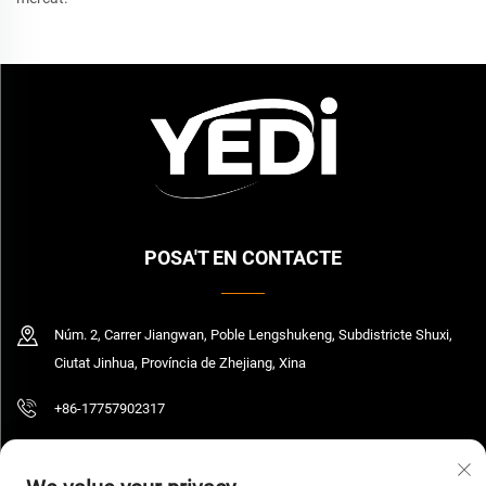
POSA'T EN CONTACTE
Núm. 2, Carrer Jiangwan, Poble Lengshukeng, Subdistricte Shuxi,
Ciutat Jinhua, Província de Zhejiang, Xina
+86-17757902317
[email protected]