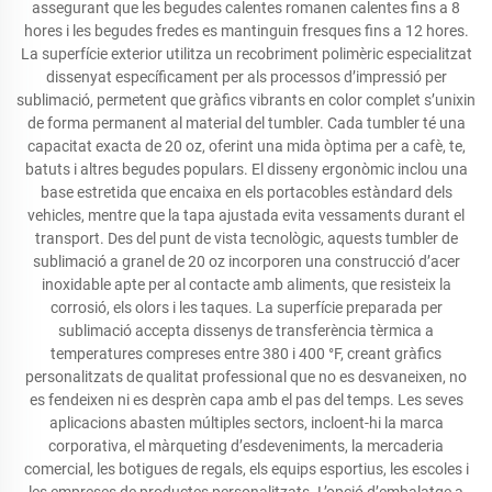
assegurant que les begudes calentes romanen calentes fins a 8
hores i les begudes fredes es mantinguin fresques fins a 12 hores.
La superfície exterior utilitza un recobriment polimèric especialitzat
dissenyat específicament per als processos d’impressió per
sublimació, permetent que gràfics vibrants en color complet s’unixin
de forma permanent al material del tumbler. Cada tumbler té una
capacitat exacta de 20 oz, oferint una mida òptima per a cafè, te,
batuts i altres begudes populars. El disseny ergonòmic inclou una
base estretida que encaixa en els portacobles estàndard dels
vehicles, mentre que la tapa ajustada evita vessaments durant el
transport. Des del punt de vista tecnològic, aquests tumbler de
sublimació a granel de 20 oz incorporen una construcció d’acer
inoxidable apte per al contacte amb aliments, que resisteix la
corrosió, els olors i les taques. La superfície preparada per
sublimació accepta dissenys de transferència tèrmica a
temperatures compreses entre 380 i 400 °F, creant gràfics
personalitzats de qualitat professional que no es desvaneixen, no
es fendeixen ni es desprèn capa amb el pas del temps. Les seves
aplicacions abasten múltiples sectors, incloent-hi la marca
corporativa, el màrqueting d’esdeveniments, la mercaderia
comercial, les botigues de regals, els equips esportius, les escoles i