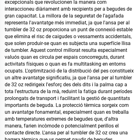
excepcionals que revolucionen la manera com
interaccioneu diàriament amb recipients per a begudes de
gran capacitat. La millora de la seguretat de l'agafada
representa l'avantatge més immediat, ja que l'ansa per al
tumbler de 32 oz proporciona un punt de connexió estable
que elimina el risc de caigudes o vessaments accidentals,
que solen produir-se quan es subjecta una superfície llisa
de tumbler. Aquest control millorat resulta especialment
valuós quan es circula per espais concorreguts, durant
activitats físiques o quan es fa multitasking en entorns
ocupats. L'optimització de la distribució del pes constitueix
un altre avantatge significatiu, ja que l'ansa per al tumbler
de 32 oz redirigeix l'esforç des dels dits i la palma cap a
tota l'estructura de la mà, reduint la fatiga durant períodes
prolongats de transport i facilitant la gestió de quantitats
importants de beguda. La protecció tèrmica sorgeix com
un avantatge fonamental, especialment quan es treballa
amb temperatures extremes de begudes que, d'altra
manera, farien incòmode o potencialment perillos el
contacte directe. L'ansa per al tumbler de 32 oz crea una
barrera tèrmica que us permet gaudir de begudes