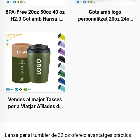
BPA-Free 20oz 30oz 40 oz
Gots amb logo
H2.0 Got amb Nansa i
personalitzat 20oz 24oz
Palla amb Tapadora de 3
32oz 40oz amb palla
Posicions per Viatge Copa
abatible, got de viatge
Aïllada d'Acer Inoxidable
portàtil d'acer inoxidable
amb aïllament al buit i
nansa
Vendes al major Tasses
per a Viatjar Aïllades de
12oz Sense BPA de Doble
Paret de Acer Inoxidable
Tipus Tibor amb Logotip
Personalitzat
L'ansa per al tumbler de 32 oz ofereix avantatges pràctics