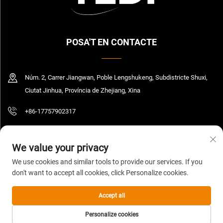
POSA'T EN CONTACTE
Núm. 2, Carrer Jiangwan, Poble Lengshukeng, Subdistricte Shuxi,
Ciutat Jinhua, Província de Zhejiang, Xina
+86-17757902317
[email protected]
We value your privacy
We use cookies and similar tools to provide our services. If you
don't want to accept all cookies, click Personalize cookies.
Copyright © 2026 Zhejiang Yedi Industry And Trade Co., Ltd. Tots els drets
reservats.
Política de privadesa
Accept all
Personalize cookies