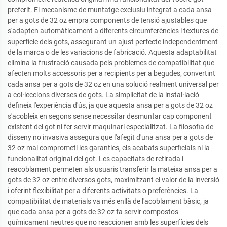
preferit. El mecanisme de muntatge exclusiu integrat a cada ansa
per a gots de 32 oz empra components de tensió ajustables que
s'adapten automàticament a diferents circumferències i textures de
superfície dels gots, assegurant un ajust perfecte independentment
de la marca o de les variacions de fabricació. Aquesta adaptabilitat
elimina la frustració causada pels problemes de compatibilitat que
afecten molts accessoris per a recipients per a begudes, convertint
cada ansa per a gots de 32 oz en una solució realment universal per
a col·leccions diverses de gots. La simplicitat de la instal·lació
defineix l'experiència d'ús, ja que aquesta ansa per a gots de 32 oz
s'acobleix en segons sense necessitar desmuntar cap component
existent del got ni fer servir maquinari especialitzat. La filosofia de
disseny no invasiva assegura que l'afegit d'una ansa per a gots de
32 oz mai comprometi les garanties, els acabats superficials ni la
funcionalitat original del got. Les capacitats de retirada i
reacoblament permeten als usuaris transferir la mateixa ansa per a
gots de 32 oz entre diversos gots, maximitzant el valor de la inversió
i oferint flexibilitat per a diferents activitats o preferències. La
compatibilitat de materials va més enllà de l'acoblament bàsic, ja
que cada ansa per a gots de 32 oz fa servir compostos
químicament neutres que no reaccionen amb les superfícies dels