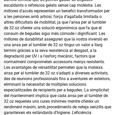
escaldants o refrescos gelats sense cap molèstia. Les
millores d'accés representen un benefici transformador per
a les persones amb artrosi, força d'agafada limitada o
altres dificultats de mobilitat, ja que l'ansa per al tumbler
de 32 oz ofereix una solució ergonòmica que fa que el
consum de begudes sigui més còmode i dignificant. Les
millores de durabilitat asseguren que la vostra inversió en
una ansa per al tumbler de 32 oz tingui un valor a llarg
termini gràcies a la seva resistència al desgast, a la
degradació per UV i a l'esforç mecànic, factors que
normalment comprometen accessoris menys resistents.
Les avantatges de versatilitat permeten que la mateixa
ansa per al tumbler de 32 oz s'adapti a diverses activitats,
des de reunions professionals fins a aventures en exteriors,
eliminant la necessitat de múltiples solucions
especialitzades de recipients per a begudes. La simplicitat
del manteniment implica que cada ansa per al tumbler de
32 oz requereix uns cures mínimes mentre ofereix un
rendiment màxim, amb procediments de neteja senzills que
garanteixen els estàndards d'higiene. L'eficiència