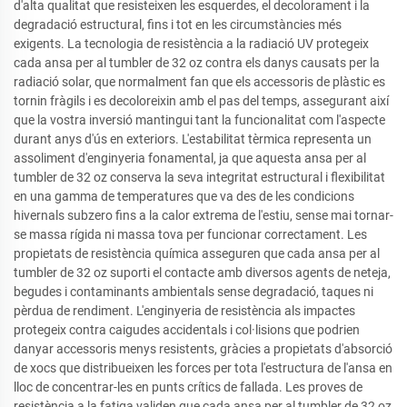
d'alta qualitat que resisteixen les esquerdes, el decolorament i la
degradació estructural, fins i tot en les circumstàncies més
exigents. La tecnologia de resistència a la radiació UV protegeix
cada ansa per al tumbler de 32 oz contra els danys causats per la
radiació solar, que normalment fan que els accessoris de plàstic es
tornin fràgils i es decoloreixin amb el pas del temps, assegurant així
que la vostra inversió mantingui tant la funcionalitat com l'aspecte
durant anys d'ús en exteriors. L'estabilitat tèrmica representa un
assoliment d'enginyeria fonamental, ja que aquesta ansa per al
tumbler de 32 oz conserva la seva integritat estructural i flexibilitat
en una gamma de temperatures que va des de les condicions
hivernals subzero fins a la calor extrema de l'estiu, sense mai tornar-
se massa rígida ni massa tova per funcionar correctament. Les
propietats de resistència química asseguren que cada ansa per al
tumbler de 32 oz suporti el contacte amb diversos agents de neteja,
begudes i contaminants ambientals sense degradació, taques ni
pèrdua de rendiment. L'enginyeria de resistència als impactes
protegeix contra caigudes accidentals i col·lisions que podrien
danyar accessoris menys resistents, gràcies a propietats d'absorció
de xocs que distribueixen les forces per tota l'estructura de l'ansa en
lloc de concentrar-les en punts crítics de fallada. Les proves de
resistència a la fatiga validen que cada ansa per al tumbler de 32 oz