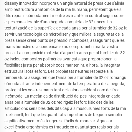
disseny innovador incorpora un angle natural de presa que s'alinia
amb l'estructura anatòmica de la mà humana, permetent que els
dits reposin còmodament mentre es manté un control segur sobre
el pes considerable d'una beguda completa de 32 unces. La
texturització de la superfície de cada ansa per al tumbler de 32 oz fa
servir una tecnologia de microdiseny que millora la seguretat de la
presa sense crear punts de pressió incòmodes, assegurant que les
mans humides o la condensació no comprometin mai la vostra
presa. La composició material d'aquesta ansa per al tumbler de 32
oz inclou compostos polimèrics avançats que proporcionen la
flexibilitat justa per absorbir xocs mantenint, alhora, la integritat
estructural sota esforç. Les propietats neutres respecte a la
temperatura asseguren que l'ansa per al tumbler de 32 oz romangui
còmoda al tacte independentment de la temperatura de la beguda,
protegint les vostres mans tant del calor escaldant com del fred
incòmode. La mecànica de distribució del pes integrada en cada
ansa per al tumbler de 32 oz redirigeix l'esforç físic des de les
articulacions sensibles dels dits cap als músculs més forts de la mà
i del canell, fent que les quantitats importants de beguda semblin
significativament més lleugeres i fàcils de manejar. Aquesta
excel·lència ergonòmica es tradueix en avantatges reals per als