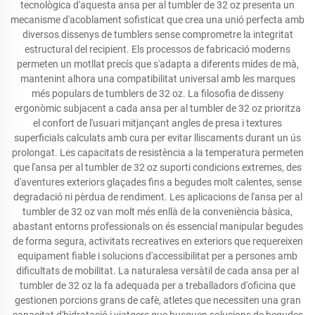
tecnològica d'aquesta ansa per al tumbler de 32 oz presenta un
mecanisme d'acoblament sofisticat que crea una unió perfecta amb
diversos dissenys de tumblers sense comprometre la integritat
estructural del recipient. Els processos de fabricació moderns
permeten un motllat precís que s'adapta a diferents mides de mà,
mantenint alhora una compatibilitat universal amb les marques
més populars de tumblers de 32 oz. La filosofia de disseny
ergonòmic subjacent a cada ansa per al tumbler de 32 oz prioritza
el confort de l'usuari mitjançant angles de presa i textures
superficials calculats amb cura per evitar lliscaments durant un ús
prolongat. Les capacitats de resistència a la temperatura permeten
que l'ansa per al tumbler de 32 oz suporti condicions extremes, des
d'aventures exteriors glaçades fins a begudes molt calentes, sense
degradació ni pèrdua de rendiment. Les aplicacions de l'ansa per al
tumbler de 32 oz van molt més enllà de la conveniència bàsica,
abastant entorns professionals on és essencial manipular begudes
de forma segura, activitats recreatives en exteriors que requereixen
equipament fiable i solucions d'accessibilitat per a persones amb
dificultats de mobilitat. La naturalesa versàtil de cada ansa per al
tumbler de 32 oz la fa adequada per a treballadors d'oficina que
gestionen porcions grans de cafè, atletes que necessiten una gran