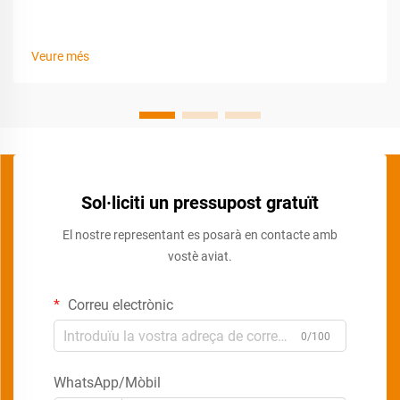
Veure més
Sol·liciti un pressupost gratuït
El nostre representant es posarà en contacte amb
vostè aviat.
Correu electrònic
0/100
WhatsApp/Mòbil