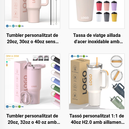
Tumbler personalitzat de
Tassa de viatge aïllada
20oz, 30oz o 40oz sense
d'acer inoxidable amb
BPA, amb palla plegable,
logotip personalitzat, 8oz,
aïllat, de coure d'acer
12oz, 16oz, tasses de cafè
inoxidable, amb tapa
portàtils de doble paret
estanca, palla i mànec,
amb buit i tapa estanca
ideal per viatges
Tumbler personalitzat de
Tassó personalitzat 1:1 de
20oz, 32oz o 40 oz amb
40oz H2.0 amb aïllament
tapa i palla, d'acer
de vidre doble i acer