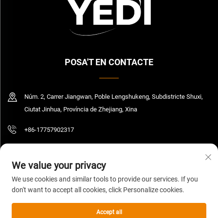
POSA'T EN CONTACTE
Núm. 2, Carrer Jiangwan, Poble Lengshukeng, Subdistricte Shuxi,
Ciutat Jinhua, Província de Zhejiang, Xina
+86-17757902317
[email protected]
We value your privacy
We use cookies and similar tools to provide our services. If you
don't want to accept all cookies, click Personalize cookies.
Copyright © 2026 Zhejiang Yedi Industry And Trade Co., Ltd. Tots els drets
reservats.
Política de privadesa
Accept all