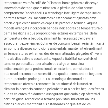
temperatura va més enllà de l'aïllament bàsic gràcies a dissenys
innovadors de tapa que minimitzen la pèrdua de calor sense
comprometre l'accés fàcil. La tecnologia intel·ligent de tapa inclou
barreres tèrmiques i mecanismes d'estancament ajustats amb
precisió que creen múltiples capes de protecció tèrmica. Alguns
models avançats incorporen bandes indicadores de temperatura o
pantalles digitals que proporcionen lectures en temps real de la
temperatura de la beguda, eliminant la necessitat d'endevinar i
assegurant experiències òptimes de consum. L'enginyeria tèrmica té
en compte diverses condicions ambientals, mantenint el rendiment
en temperatures extremes, des de les matinades glaçades d'hivern
fins als dies estivals escaldants. Aquesta fiabilitat converteix el
tumbler personalitzat per al cafè de viatge en una eina
indispensable per a professionals en exteriors, comutadors i
qualsevol persona que necessiti una qualitat constant de begudes
durant períodes prolongats. La tecnologia de control de
temperatura afecta directament la satisfacció de l'usuari en
eliminar la decepció causada pel cafè tibiat o per les begudes fredes
que es calenten ràpidament, assegurant que cada glop ofereixi el
perfil de gust i l'experiència tèrmica previstos, millorant així les
rutines diàries i mantenint els estàndards de qualitat de les