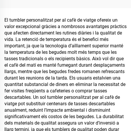
inoxidable amb aïllament
inoxidable, gerra de viatge
al buit, reutilitzable, amb
per al cafè amb canyeta
mànec i tancament de
per al Dia de Sant Valentí i
El tumbler personalitzat per al cafè de viatge ofereix un
palla
excursions
valor excepcional gràcies a nombrosos avantatges pràctics
que afecten directament les rutines diàries i la qualitat de
vida. La retenció de temperatura és el benefici més
important, ja que la tecnologia d’aïllament superior manté
la temperatura de les begudes molt més temps que les
tasses tradicionals o els recipients bàsics. Això vol dir que
el cafè del matí es manté fumegant durant desplaçaments
llargs, mentre que les begudes fredes romanen refrescants
durant les reunions de la tarda. Els usuaris estalvien una
quantitat substancial de diners en eliminar la necessitat de
fer visites freqüents a cafeteries o comprar tasses
descartables. Un sol tumbler personalitzat per al cafè de
viatge pot substituir centenars de tasses descartables
anualment, reduint l’impacte ambiental i disminuint
significativament els costos de les begudes. La durabilitat
dels materials de qualitat assegura un valor d’inversió a
llarg termini, ja que els tumblers de qualitat poden durar