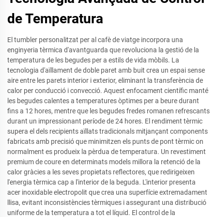
de Temperatura
El tumbler personalitzat per al cafè de viatge incorpora una
enginyeria tèrmica d'avantguarda que revoluciona la gestió de la
temperatura de les begudes per a estils de vida mòbils. La
tecnologia d'aïllament de doble paret amb buit crea un espai sense
aire entre les parets interior i exterior, eliminant la transferència de
calor per conducció i convecció. Aquest enfocament científic manté
les begudes calentes a temperatures òptimes per a beure durant
fins a 12 hores, mentre que les begudes fredes romanen refrescants
durant un impressionant període de 24 hores. El rendiment tèrmic
supera el dels recipients aïllats tradicionals mitjançant components
fabricats amb precisió que minimitzen els punts de pont tèrmic on
normalment es produeix la pèrdua de temperatura. Un revestiment
premium de coure en determinats models millora la retenció de la
calor gràcies a les seves propietats reflectores, que redirigeixen
l'energia tèrmica cap a l'interior de la beguda. L'interior presenta
acer inoxidable electropolit que crea una superfície extremadament
llisa, evitant inconsistències tèrmiques i assegurant una distribució
uniforme de la temperatura a tot el líquid. El control de la