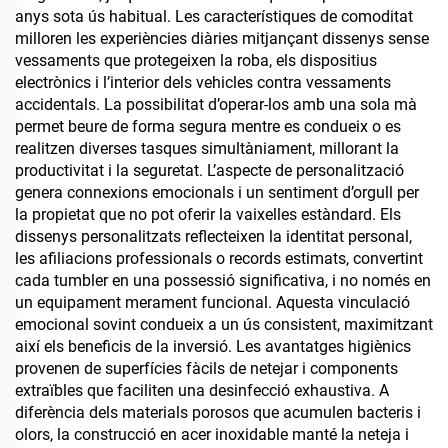
anys sota ús habitual. Les característiques de comoditat
milloren les experiències diàries mitjançant dissenys sense
vessaments que protegeixen la roba, els dispositius
electrònics i l’interior dels vehicles contra vessaments
accidentals. La possibilitat d’operar-los amb una sola mà
permet beure de forma segura mentre es condueix o es
realitzen diverses tasques simultàniament, millorant la
productivitat i la seguretat. L’aspecte de personalització
genera connexions emocionals i un sentiment d’orgull per
la propietat que no pot oferir la vaixelles estàndard. Els
dissenys personalitzats reflecteixen la identitat personal,
les afiliacions professionals o records estimats, convertint
cada tumbler en una possessió significativa, i no només en
un equipament merament funcional. Aquesta vinculació
emocional sovint condueix a un ús consistent, maximitzant
així els beneficis de la inversió. Les avantatges higiènics
provenen de superfícies fàcils de netejar i components
extraïbles que faciliten una desinfecció exhaustiva. A
diferència dels materials porosos que acumulen bacteris i
olors, la construcció en acer inoxidable manté la neteja i