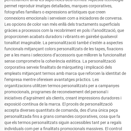
permet reproduir imatges detallades, marques corporatives,
fotografies familiars o expressions artístiques que creen
connexions emocionals i serveixen com a iniciadores de conversa.
Les opcions de color van més enllà dels tractaments superficials
gràcies a processos com la recobriment en pols i l’anodització, que
proporcionen acabats duradors i vibrants en gairebé qualsevol
tonalitat imaginable. La personalització també s’estén a aspectes
funcionals mitjançant colors personalitzats de les tapes, fixacions
per a les mans i seleccions d’accessoris que milloren la funcionalitat
sense comprometre la coherència estètica. La personalització
corporativa serveix finalitats de màrqueting i implicació dels
empleats mitjançant termos amb marca que reforcen la identitat de
l’empresa mentre ofereixen avantatges pràctics. Les
organitzacions utilitzen termos personalitzats per a campanyes
promocionals, programes de reconeixement del personal i
iniciatives d’agraïment als clients, creant impressions duradores i
exposició contínua de la marca. El procés de personalització
accepta diverses quantitats de comanda, des d’una única peça
personalitzada fins a grans comandes corporatives, cosa que fa
que els termos personalitzats siguin accessibles tant per a regals
individuals com per a finalitats promocionals massives. El control