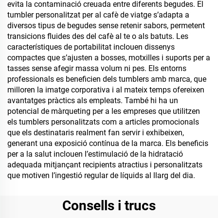
evita la contaminació creuada entre diferents begudes. El
tumbler personalitzat per al cafè de viatge s’adapta a
diversos tipus de begudes sense retenir sabors, permetent
transicions fluides des del cafè al te o als batuts. Les
característiques de portabilitat inclouen dissenys
compactes que s’ajusten a bosses, motxilles i suports per a
tasses sense afegir massa volum ni pes. Els entorns
professionals es beneficien dels tumblers amb marca, que
milloren la imatge corporativa i al mateix temps ofereixen
avantatges pràctics als empleats. També hi ha un
potencial de màrqueting per a les empreses que utilitzen
els tumblers personalitzats com a articles promocionals
que els destinataris realment fan servir i exhibeixen,
generant una exposició contínua de la marca. Els beneficis
per a la salut inclouen l’estimulació de la hidratació
adequada mitjançant recipients atractius i personalitzats
que motiven l’ingestió regular de líquids al llarg del dia.
Consells i trucs