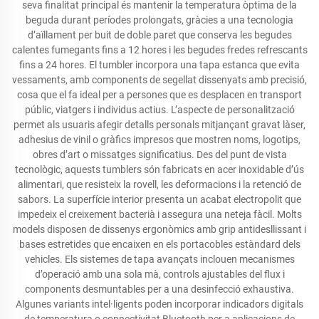
seva finalitat principal és mantenir la temperatura òptima de la
beguda durant períodes prolongats, gràcies a una tecnologia
d’aïllament per buit de doble paret que conserva les begudes
calentes fumegants fins a 12 hores i les begudes fredes refrescants
fins a 24 hores. El tumbler incorpora una tapa estanca que evita
vessaments, amb components de segellat dissenyats amb precisió,
cosa que el fa ideal per a persones que es desplacen en transport
públic, viatgers i individus actius. L’aspecte de personalització
permet als usuaris afegir detalls personals mitjançant gravat làser,
adhesius de vinil o gràfics impresos que mostren noms, logotips,
obres d’art o missatges significatius. Des del punt de vista
tecnològic, aquests tumblers són fabricats en acer inoxidable d’ús
alimentari, que resisteix la rovell, les deformacions i la retenció de
sabors. La superfície interior presenta un acabat electropolit que
impedeix el creixement bacterià i assegura una neteja fàcil. Molts
models disposen de dissenys ergonòmics amb grip antidesllissant i
bases estretides que encaixen en els portacobles estàndard dels
vehicles. Els sistemes de tapa avançats inclouen mecanismes
d’operació amb una sola mà, controls ajustables del flux i
components desmuntables per a una desinfecció exhaustiva.
Algunes variants intel·ligents poden incorporar indicadors digitals