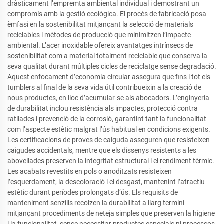
dràsticament l’empremta ambiental individual i demostrant un
compromís amb la gestió ecològica. El procés de fabricació posa
èmfasi en la sostenibilitat mitjançant la selecció de materials
reciclables i mètodes de producció que minimitzen l’impacte
ambiental. L’acer inoxidable ofereix avantatges intrínsecs de
sostenibilitat com a material totalment reciclable que conserva la
seva qualitat durant múltiples cicles de reciclatge sense degradació.
Aquest enfocament d’economia circular assegura que fins i tot els
tumblers al final de la seva vida útil contribueixin a la creació de
nous productes, en lloc d’acumular-se als abocadors. L’enginyeria
de durabilitat inclou resistència als impactes, protecció contra
ratllades i prevenció de la corrosió, garantint tant la funcionalitat
com l’aspecte estètic malgrat l’ús habitual en condicions exigents.
Les certificacions de proves de caiguda asseguren que resisteixen
caigudes accidentals, mentre que els dissenys resistents a les
abovellades preserven la integritat estructural i el rendiment tèrmic.
Les acabats revestits en pols o anoditzats resisteixen
l’esquerdament, la descoloració i el desgast, mantenint l’atractiu
estètic durant períodes prolongats d’ús. Els requisits de
manteniment senzills recolzen la durabilitat a llarg termini
mitjançant procediments de neteja simples que preserven la higiene