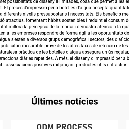
met possibilitats de disseny il·limitades, cosa que permet a les
t. El procés d'impressió per a botelles d'aigua accepta quantitat
er a diferents nivells pressupostaris i necessitats. Els benefici
ió atractius, fomentant hàbits sostenibles i reduint el consum de
tat millora la percepció de la marca i demostra atenció a la qual
ten a les empreses respondre de forma àgil a les oportunitats de
aigua s'estén a diversos grups demogràfics i sectors, des d'aficion
publicitari mesurable prové de les altes taxes de retenció de les
aturalesa pràctica de les botelles d'aigua assegura un ús regula
teraccions diàries repetides. A més, el disseny d'impressió per 
t i associacions positives mitjançant productes útils i atractius
Últimes notícies