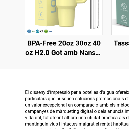
BPA-Free 20oz 30oz 40
Tass
oz H2.0 Got amb Nansa i
Palla amb Tapadora de 3
pers
Posicions per Viatge
dobl
Copa Aïllada d'Acer
tap
Inoxidable
got
El disseny d'impressió per a botelles d'aigua ofere
particulars que busquen solucions promocionals efi
un valor excepcional en comparació amb els mètodes 
campanyes de màrqueting digital o dels anuncis imp
vida útil, tot oferint alhora una utilitat pràctica al
mantinguin vius i intactes malgrat el rentat habitu