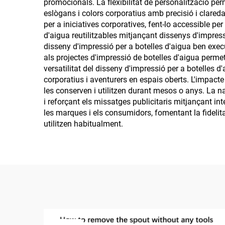
promocionals. La flexibilitat de personalització per
eslògans i colors corporatius amb precisió i clareda
per a iniciatives corporatives, fent-lo accessible p
d'aigua reutilitzables mitjançant dissenys d'impress
disseny d'impressió per a botelles d'aigua ben execu
als projectes d'impressió de botelles d'aigua perme
versatilitat del disseny d'impressió per a botelles d'
corporatius i aventurers en espais oberts. L'impacte 
les conserven i utilitzen durant mesos o anys. La n
i reforçant els missatges publicitaris mitjançant in
les marques i els consumidors, fomentant la fidelita
utilitzen habitualment.