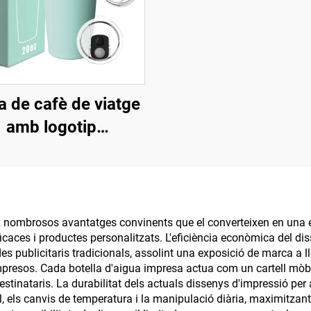
a de cafè de viatge
amb logotip
onalitzat d'fàbrica,
e paret aïllat, amb
a de 20oz, gots de
 d'acer inoxidable
ix nombrosos avantatges convinents que el converteixen en una e
caces i productes personalitzats. L'eficiència econòmica del dis
publicitaris tradicionals, assolint una exposició de marca a lla
resos. Cada botella d'aigua impresa actua com un cartell mòbil,
s destinataris. La durabilitat dels actuals dissenys d'impressió pe
al, els canvis de temperatura i la manipulació diària, maximitzan