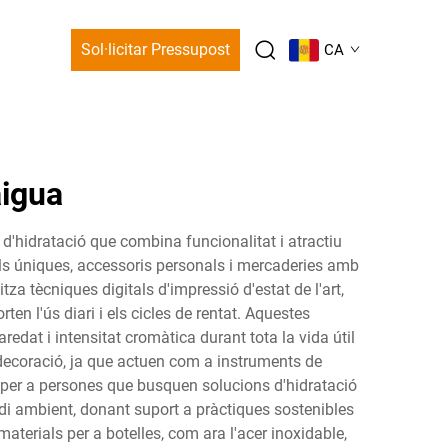
Sol·licitar Pressupost
CA
aigua
d'hidratació que combina funcionalitat i atractiu
als úniques, accessoris personals i mercaderies amb
a tècniques digitals d'impressió d'estat de l'art,
ten l'ús diari i els cicles de rentat. Aquestes
redat i intensitat cromàtica durant tota la vida útil
 decoració, ja que actuen com a instruments de
 per a persones que busquen solucions d'hidratació
di ambient, donant suport a pràctiques sostenibles
terials per a botelles, com ara l'acer inoxidable,