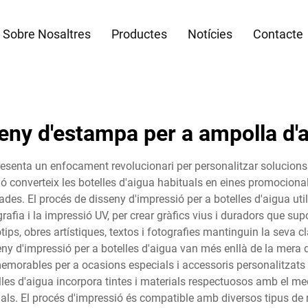
Sobre Nosaltres
Productes
Notícies
Contacte
eny d'estampa per a ampolla d'
presenta un enfocament revolucionari per personalitzar solucions 
ó converteix les botelles d'aigua habituals en eines promocion
s. El procés de disseny d'impressió per a botelles d'aigua utilitz
afia i la impressió UV, per crear gràfics vius i duradors que supor
s, obres artístiques, textos i fotografies mantinguin la seva cla
seny d'impressió per a botelles d'aigua van més enllà de la mera
emorables per a ocasions especials i accessoris personalitzats
lles d'aigua incorpora tintes i materials respectuosos amb el me
als. El procés d'impressió és compatible amb diversos tipus de ma