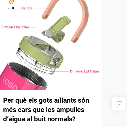
07
Jan
Per què els gots aïllants són
més cars que les ampulles
d’aigua al buit normals?