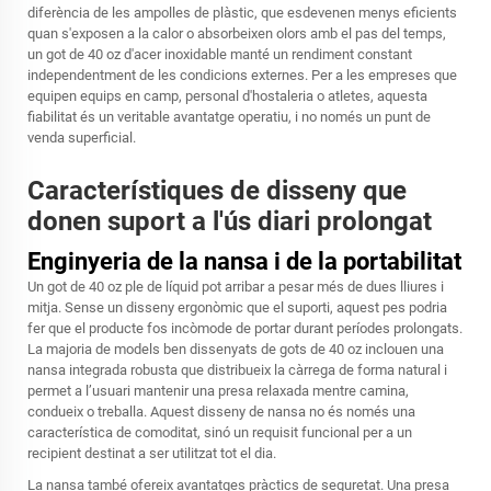
diferència de les ampolles de plàstic, que esdevenen menys eficients
quan s'exposen a la calor o absorbeixen olors amb el pas del temps,
un got de 40 oz d'acer inoxidable manté un rendiment constant
independentment de les condicions externes. Per a les empreses que
equipen equips en camp, personal d'hostaleria o atletes, aquesta
fiabilitat és un veritable avantatge operatiu, i no només un punt de
venda superficial.
Característiques de disseny que
donen suport a l'ús diari prolongat
Enginyeria de la nansa i de la portabilitat
Un got de 40 oz ple de líquid pot arribar a pesar més de dues lliures i
mitja. Sense un disseny ergonòmic que el suporti, aquest pes podria
fer que el producte fos incòmode de portar durant períodes prolongats.
La majoria de models ben dissenyats de gots de 40 oz inclouen una
nansa integrada robusta que distribueix la càrrega de forma natural i
permet a l’usuari mantenir una presa relaxada mentre camina,
condueix o treballa. Aquest disseny de nansa no és només una
característica de comoditat, sinó un requisit funcional per a un
recipient destinat a ser utilitzat tot el dia.
La nansa també ofereix avantatges pràctics de seguretat. Una presa