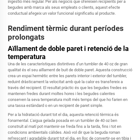
ingestió més regular. Per als negocis que ofereixen recipients per a
begudes amb marca als seus empleats o clients, aquest efecte
conductual afegeix un valor funcional significatiu al producte.
Rendiment tèrmic durant períodes
prolongats
Aïllament de doble paret i retenció de la
temperatura
Una de les característiques distintives d’un tumbler de 40 oz de gran
qualitat és el seu aïllament de buit de doble paret. Aquesta construcció
crea un espai hermètic entre les parets interior i exterior del tumbler,
reduint dràsticament la velocitat amb què la calor es transfereix a
través del recipient. El resultat pràctic és que les begudes fredes es
mantenen fredes durant moltes hores i les begudes calentes
conserven la seva temperatura molt més temps del que ho farien en
una tassa estàndard o en un recipient de paret simple.
Per a la hidratació durant tot el dia, aquesta retenció tèrmica és
fonamental. L’aigua gelada posada en un tumbler de 40 oz ben
construït al matí pot mantenir-se freda fins a la tarda, fins i tot en
condicions ambientals càlides. Això vol dir que la beguda roman
refrescant i agradable durant tot el dia, en lloc de convertir-se en tibia i