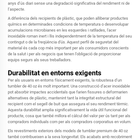
anys d’ús diari sense una degradació significativa del rendiment ni de
l’aspecte.
A diferència dels recipients de plàstic, que poden alliberar productes
químics en determinades condicions de temperatura o desenvolupar
acumulacions microbianes en les esquerdes i ratllades, l'acer
inoxidable roman inert i llis independentment de la temperatura del seu
contingut o de la freqüència d'ús. Aquest perfil de seguretat del
material és cada cop més important per als consumidors conscients
de la salut i per als negocis que tenen l’obligació de proporcionar
equips segurs als seus treballadors.
Durabilitat en entorns exigents
Per als usuaris en entorns físicament exigents, la robustesa d’un
tumbler de 40 oz és molt important. Una construcció d’acer inoxidable
pot absorbir impactes accidentals que farien fissures o deformarien
alternatives de plàstic, mantenint tant la integritat estructural del
recipient com el segell de buit que assegura el seu rendiment tèrmic.
Aquesta durabilitat amplia significativament la vida útil funcional del
producte, cosa que també millora el càlcul del valor per ús tant per als
compradors individuals com per als compradors corporatius en volum.
Els revestiments exteriors dels models de tumbler premium de 40 oz
també contribueixen a la seva longevitat. Els acabats amb recobriment