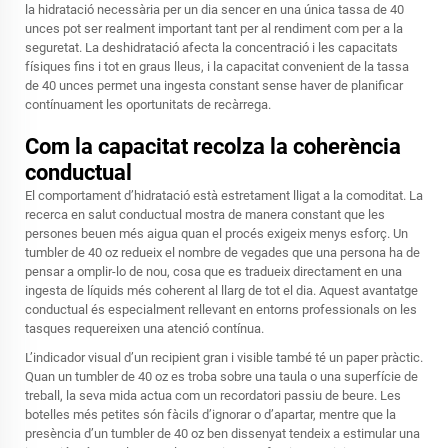
la hidratació necessària per un dia sencer en una única tassa de 40
unces pot ser realment important tant per al rendiment com per a la
seguretat. La deshidratació afecta la concentració i les capacitats
físiques fins i tot en graus lleus, i la capacitat convenient de la tassa
de 40 unces permet una ingesta constant sense haver de planificar
contínuament les oportunitats de recàrrega.
Com la capacitat recolza la coherència
conductual
El comportament d’hidratació està estretament lligat a la comoditat. La
recerca en salut conductual mostra de manera constant que les
persones beuen més aigua quan el procés exigeix menys esforç. Un
tumbler de 40 oz redueix el nombre de vegades que una persona ha de
pensar a omplir-lo de nou, cosa que es tradueix directament en una
ingesta de líquids més coherent al llarg de tot el dia. Aquest avantatge
conductual és especialment rellevant en entorns professionals on les
tasques requereixen una atenció contínua.
L’indicador visual d’un recipient gran i visible també té un paper pràctic.
Quan un tumbler de 40 oz es troba sobre una taula o una superfície de
treball, la seva mida actua com un recordatori passiu de beure. Les
botelles més petites són fàcils d’ignorar o d’apartar, mentre que la
presència d’un tumbler de 40 oz ben dissenyat tendeix a estimular una