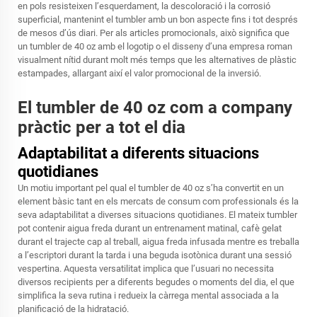
en pols resisteixen l’esquerdament, la descoloració i la corrosió
superficial, mantenint el tumbler amb un bon aspecte fins i tot després
de mesos d’ús diari. Per als articles promocionals, això significa que
un tumbler de 40 oz amb el logotip o el disseny d’una empresa roman
visualment nítid durant molt més temps que les alternatives de plàstic
estampades, allargant així el valor promocional de la inversió.
El tumbler de 40 oz com a company
pràctic per a tot el dia
Adaptabilitat a diferents situacions
quotidianes
Un motiu important pel qual el tumbler de 40 oz s’ha convertit en un
element bàsic tant en els mercats de consum com professionals és la
seva adaptabilitat a diverses situacions quotidianes. El mateix tumbler
pot contenir aigua freda durant un entrenament matinal, cafè gelat
durant el trajecte cap al treball, aigua freda infusada mentre es treballa
a l’escriptori durant la tarda i una beguda isotònica durant una sessió
vespertina. Aquesta versatilitat implica que l’usuari no necessita
diversos recipients per a diferents begudes o moments del dia, el que
simplifica la seva rutina i redueix la càrrega mental associada a la
planificació de la hidratació.