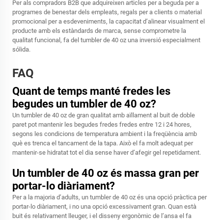
Per als compradors B2B que adquireixen articles per a beguda per a
programes de benestar dels empleats, regals per a clients o material
promocional per a esdeveniments, la capacitat d’alinear visualment el
producte amb els estàndards de marca, sense comprometre la
qualitat funcional, fa del tumbler de 40 oz una inversió especialment
sólida.
FAQ
Quant de temps manté fredes les
begudes un tumbler de 40 oz?
Un tumbler de 40 oz de gran qualitat amb aïllament al buit de doble
paret pot mantenir les begudes fredes fredes entre 12 i 24 hores,
segons les condicions de temperatura ambient i la freqüència amb
què es trenca el tancament de la tapa. Això el fa molt adequat per
mantenir-se hidratat tot el dia sense haver d’afegir gel repetidament.
Un tumbler de 40 oz és massa gran per
portar-lo diàriament?
Per a la majoria d’adults, un tumbler de 40 oz és una opció pràctica per
portar-lo diàriament, i no una opció excessivament gran. Quan està
buit és relativament lleuger, i el disseny ergonòmic de l’ansa el fa