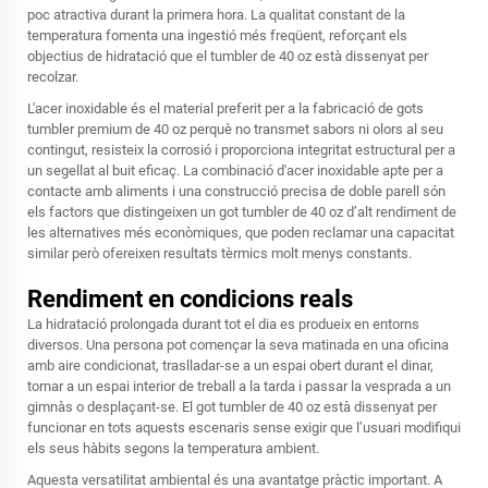
poc atractiva durant la primera hora. La qualitat constant de la
temperatura fomenta una ingestió més freqüent, reforçant els
objectius de hidratació que el tumbler de 40 oz està dissenyat per
recolzar.
L'acer inoxidable és el material preferit per a la fabricació de gots
tumbler premium de 40 oz perquè no transmet sabors ni olors al seu
contingut, resisteix la corrosió i proporciona integritat estructural per a
un segellat al buit eficaç. La combinació d'acer inoxidable apte per a
contacte amb aliments i una construcció precisa de doble parell són
els factors que distingeixen un got tumbler de 40 oz d’alt rendiment de
les alternatives més econòmiques, que poden reclamar una capacitat
similar però ofereixen resultats tèrmics molt menys constants.
Rendiment en condicions reals
La hidratació prolongada durant tot el dia es produeix en entorns
diversos. Una persona pot començar la seva matinada en una oficina
amb aire condicionat, traslladar-se a un espai obert durant el dinar,
tornar a un espai interior de treball a la tarda i passar la vesprada a un
gimnàs o desplaçant-se. El got tumbler de 40 oz està dissenyat per
funcionar en tots aquests escenaris sense exigir que l’usuari modifiqui
els seus hàbits segons la temperatura ambient.
Aquesta versatilitat ambiental és una avantatge pràctic important. A