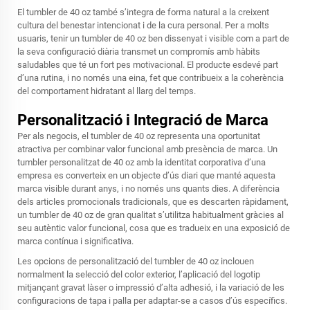
El tumbler de 40 oz també s’integra de forma natural a la creixent
cultura del benestar intencionat i de la cura personal. Per a molts
usuaris, tenir un tumbler de 40 oz ben dissenyat i visible com a part de
la seva configuració diària transmet un compromís amb hàbits
saludables que té un fort pes motivacional. El producte esdevé part
d’una rutina, i no només una eina, fet que contribueix a la coherència
del comportament hidratant al llarg del temps.
Personalització i Integració de Marca
Per als negocis, el tumbler de 40 oz representa una oportunitat
atractiva per combinar valor funcional amb presència de marca. Un
tumbler personalitzat de 40 oz amb la identitat corporativa d’una
empresa es converteix en un objecte d’ús diari que manté aquesta
marca visible durant anys, i no només uns quants dies. A diferència
dels articles promocionals tradicionals, que es descarten ràpidament,
un tumbler de 40 oz de gran qualitat s’utilitza habitualment gràcies al
seu autèntic valor funcional, cosa que es tradueix en una exposició de
marca contínua i significativa.
Les opcions de personalització del tumbler de 40 oz inclouen
normalment la selecció del color exterior, l’aplicació del logotip
mitjançant gravat làser o impressió d’alta adhesió, i la variació de les
configuracions de tapa i palla per adaptar-se a casos d’ús específics.