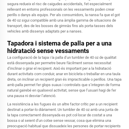
segura redueix el risc de caigudes accidentals, fet especialment
rellevant en entorns professionals on les vessaments poden crear
perills o danys als equips. Per als consumidors, la nansa fa que el got
de 40 oz sigui compatible amb una àmplia gamma de situacions de
transport, des de les bosses de gimnàs fins als porta-tasses dels
vehicles amb dissenys adaptats per a nanses.
Tapadora i sistema de palla per a una
hidratació sense vessaments
La configuració de la tapa i la palla d’un tumbler de 40 oz de qualitat
està dissenyada per permetre beure fàcilment sense necessitat
d’inclinar o girar el recipient. Això és important per a la hidratació
durant activitats com conduir, anar en bicicleta o treballar en una taula
dreta, on inclinar un recipient gran és impracticable o perillos. Una tapa
amb palla permet fer glops suaus i controlats que s’integren de forma
natural gairebé en qualsevol activitat, sense que l’usuari hagi de fer
una pausa ni desviar l’atenció.
La resistència a les fugues és un altre factor crític per a un recipient
destinat a portar-lo diàriament. Un tumbler de 40 oz amb una junta de
la tapa correctament dissenyada es pot col·locar de costat a una
bossa o al seient d’un cotxe sense vessar, cosa que elimina una
preocupació habitual que dissuadeix les persones de portar recipients