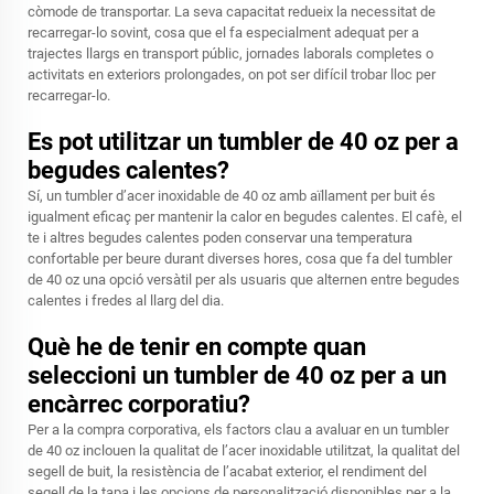
còmode de transportar. La seva capacitat redueix la necessitat de
recarregar-lo sovint, cosa que el fa especialment adequat per a
trajectes llargs en transport públic, jornades laborals completes o
activitats en exteriors prolongades, on pot ser difícil trobar lloc per
recarregar-lo.
Es pot utilitzar un tumbler de 40 oz per a
begudes calentes?
Sí, un tumbler d’acer inoxidable de 40 oz amb aïllament per buit és
igualment eficaç per mantenir la calor en begudes calentes. El cafè, el
te i altres begudes calentes poden conservar una temperatura
confortable per beure durant diverses hores, cosa que fa del tumbler
de 40 oz una opció versàtil per als usuaris que alternen entre begudes
calentes i fredes al llarg del dia.
Què he de tenir en compte quan
seleccioni un tumbler de 40 oz per a un
encàrrec corporatiu?
Per a la compra corporativa, els factors clau a avaluar en un tumbler
de 40 oz inclouen la qualitat de l’acer inoxidable utilitzat, la qualitat del
segell de buit, la resistència de l’acabat exterior, el rendiment del
segell de la tapa i les opcions de personalització disponibles per a la