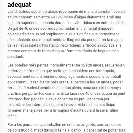
adequat
Les directrius sobre hidratació recomanen de manera constant que els
adults consumissin entre 64 i 96 unces d’aigua diàriament, amb una
ingesta superior necessària durant l’activitat física o en entorns càlids.
Un got de 40 unces cobreix aproximadament la meitat d’aquest
objectiu diari en un sol ompliment, el que significa que normalment
són suficients dos reompliments al llarg del dia per satisfer la majoria
de les necessitats d’hidratació. Això redueix la fricció associada a la
recerca constant de fonts d’aigua i fomenta hàbits de beguda més
constants.
Les botelles més petites, normalment entre 12 i 20 unces, requereixen
recàrregues freqüents que molta gent considera una interrupció,
especialment durant reunions, desplaçaments o sessions de treball
concentrat. Els recipients més grans, superiors a les 50 unces, poden
fer-se incòmodes i pesats quan estan plens, cosa que els fa menys
pràctics per portar-los diàriament. La tassa de 40 unces ocupa un punt
intermedi ben pensat: la seva capacitat és prou generosa per
minimitzar les interrupcions, però la seva mida i el seu pes físics
romanen manejables per a la majoria d’adults durant la seva rutina
diària.
Per a les persones que treballen en entorns exigents, com ara obres
de construcció, magatzems o feina al camp, la capacitat de portar tota