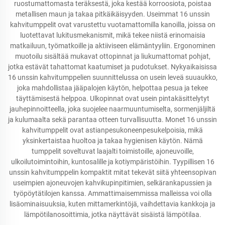
ruostumattomasta teräksestä, joka kestää korroosiota, poistaa
metallisen maun ja takaa pitkäikäisyyden. Useimmat 16 unssin
kahvitumppelit ovat varustettu vuotamattomilla kanoilla, joissa on
luotettavat lukitusmekanismit, mikä tekee niistä erinomaisia
matkailuun, työmatkoille ja aktiiviseen elämäntyyliin. Ergonominen
muotoilu sisältää mukavat ottopinnat ja liukumattomat pohjat,
jotka estävät tahattomat kaatumiset ja pudotukset. Nykyaikaisissa
16 unssin kahvitumppelien suunnittelussa on usein leveä suuaukko,
joka mahdollistaa jääpalojen käytön, helpottaa pesua ja tekee
täyttämisestä helppoa. Ulkopinnat ovat usein pintakäsittelytyt
jauhepinnoitteella, joka suojelee naarmuuntumiselta, sormenjäljiltä
ja kulumaalta sekä parantaa otteen turvallisuutta. Monet 16 unssin
kahvitumppelit ovat astianpesukoneenpesukelpoisia, mikä
yksinkertaistaa huoltoa ja takaa hygienisen käytön. Nämä
tumppelit soveltuvat laajalti toimistoille, ajoneuvoille,
ulkoilutoimintoihin, kuntosalille ja kotiympäristöihin. Tyypillisen 16
unssin kahvitumppelin kompaktit mitat tekevät siitä yhteensopivan
useimpien ajoneuvojen kahvikupinpitimien, selkärankapussien ja
työpöytätilojen kanssa. Ammattimaisemmissa malleissa voi olla
lisäominaisuuksia, kuten mittamerkintöjä, vaihdettavia kankkoja ja
lämpötilanosoittimia, jotka näyttävät sisäistä lämpötilaa.