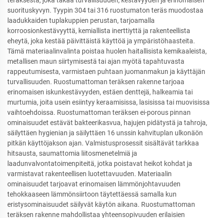
teräksestä, joka takaa turvallisuuden, kestävyyden ja erinomaisen
suorituskyvyn. Tyypin 304 tai 316 ruostumaton teräs muodostaa
laadukkaiden tuplakuppien perustan, tarjoamalla
korroosionkestävyyttä, kemiallista inerttiyttä ja rakenteellista
eheytä, joka kestää päivittäistä käyttöä ja ympäristöhaasteita.
Tämä materiaalinvalinta poistaa huolen haitallisista kemikaaleista,
metallisen maun siirtymisestä tai ajan myötä tapahtuvasta
rappeutumisesta, varmistaen puhtaan juomanmakun ja käyttäjän
turvallisuuden. Ruostumattoman teräksen rakenne tarjoaa
erinomaisen iskunkestävyyden, estäen denttejä, halkeamia tai
murtumia, joita usein esiintyy keraamisissa, lasisissa tai muovisissa
vaihtoehdoissa. Ruostumattoman teräksen ei-porous pinnan
ominaisuudet estävät bakteerikasvua, hajujen pidätystä ja tahroja,
säilyttäen hygienian ja säilyttäen 16 unssin kahvituplan ulkonäön
pitkän käyttöjakson ajan. Valmistusprosessit sisältävät tarkkaa
hitsausta, saumattomia liitosmenetelmiä ja
laadunvalvontatoimenpiteitä, jotka poistavat heikot kohdat ja
varmistavat rakenteellisen luotettavuuden. Materiaalin
ominaisuudet tarjoavat erinomaisen lämmönjohtavuuden
tehokkaaseen lämmönsiirtoon täytettäessä samalla kun
eristysominaisuudet säilyvät käytön aikana. Ruostumattoman
teräksen rakenne mahdollistaa yhteensopivuuden erilaisien