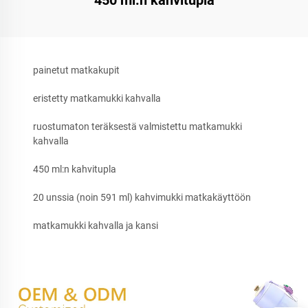
450 ml:n kahvitupla
painetut matkakupit
eristetty matkamukki kahvalla
ruostumaton teräksestä valmistettu matkamukki
kahvalla
450 ml:n kahvitupla
20 unssia (noin 591 ml) kahvimukki matkakäyttöön
matkamukki kahvalla ja kansi