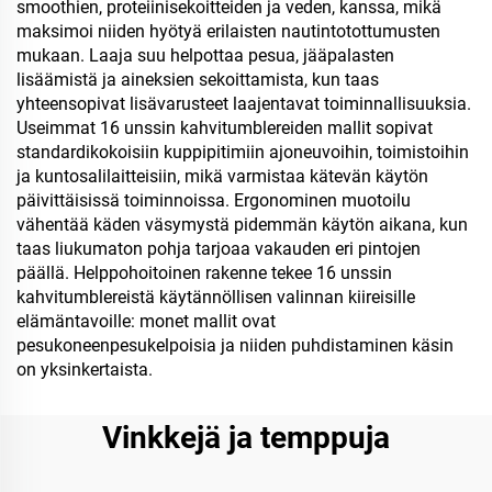
smoothien, proteiinisekoitteiden ja veden, kanssa, mikä
maksimoi niiden hyötyä erilaisten nautintotottumusten
mukaan. Laaja suu helpottaa pesua, jääpalasten
lisäämistä ja aineksien sekoittamista, kun taas
yhteensopivat lisävarusteet laajentavat toiminnallisuuksia.
Useimmat 16 unssin kahvitumblereiden mallit sopivat
standardikokoisiin kuppipitimiin ajoneuvoihin, toimistoihin
ja kuntosalilaitteisiin, mikä varmistaa kätevän käytön
päivittäisissä toiminnoissa. Ergonominen muotoilu
vähentää käden väsymystä pidemmän käytön aikana, kun
taas liukumaton pohja tarjoaa vakauden eri pintojen
päällä. Helppohoitoinen rakenne tekee 16 unssin
kahvitumblereistä käytännöllisen valinnan kiireisille
elämäntavoille: monet mallit ovat
pesukoneenpesukelpoisia ja niiden puhdistaminen käsin
on yksinkertaista.
Vinkkejä ja temppuja