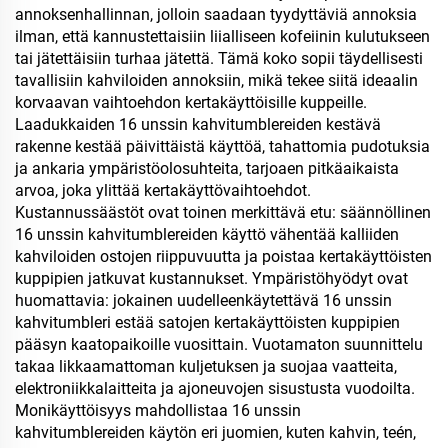
annoksenhallinnan, jolloin saadaan tyydyttäviä annoksia
ilman, että kannustettaisiin liialliseen kofeiinin kulutukseen
tai jätettäisiin turhaa jätettä. Tämä koko sopii täydellisesti
tavallisiin kahviloiden annoksiin, mikä tekee siitä ideaalin
korvaavan vaihtoehdon kertakäyttöisille kuppeille.
Laadukkaiden 16 unssin kahvitumblereiden kestävä
rakenne kestää päivittäistä käyttöä, tahattomia pudotuksia
ja ankaria ympäristöolosuhteita, tarjoaen pitkäaikaista
arvoa, joka ylittää kertakäyttövaihtoehdot.
Kustannussäästöt ovat toinen merkittävä etu: säännöllinen
16 unssin kahvitumblereiden käyttö vähentää kalliiden
kahviloiden ostojen riippuvuutta ja poistaa kertakäyttöisten
kuppipien jatkuvat kustannukset. Ympäristöhyödyt ovat
huomattavia: jokainen uudelleenkäytettävä 16 unssin
kahvitumbleri estää satojen kertakäyttöisten kuppipien
pääsyn kaatopaikoille vuosittain. Vuotamaton suunnittelu
takaa likkaamattoman kuljetuksen ja suojaa vaatteita,
elektroniikkalaitteita ja ajoneuvojen sisustusta vuodoilta.
Monikäyttöisyys mahdollistaa 16 unssin
kahvitumblereiden käytön eri juomien, kuten kahvin, teén,