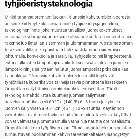
tyhjiöeristysteknologia
Minkä tahansa premium-luokan 16 unssin kahvitumblerin perusta
on sen kehittynyt kaksiseinämäinen tyhjiöeristysjärjestelmä,
teknologinen ihme, joka muuttaa tavalliset juomakokemukset
erinomaisiksi lämpösuorituksen esillepanoiksi. Tämä innovatiivinen
rakenne luo ilmatilan sisemmän ja ulommamman ruostumattoman
teräksen välille, mikä poistaa tehokkaasti lämmön siirtymisen
johtumalla, konvektiolla ja säteilyllä. Tyhjiötila toimii lämpöesteenä,
estäen ulkoisten lämpötilojen vaikutuksen sisällä olevien juomien
lämpötiloihin ja säilyttäen halutut juomalämpötilat pitkäksi aikaa.
Laadukkaat 16 unssin kahvitumblereiden mallit käyttävät
tyhjiötilassa kuparikalvoa tai heijastavia pinnoitteita lisätäkseen
lämpötilan säilyttämisen ominaisuuksia entisestään. Tämä
teknologia mahdollistaa kuumien juomien säilymisen
palvelulämpötilassa yli 60 °C:n (140 °F) 6–8 tuntia ja kylmien
juomien säilymisen alle 7 °C:n (45 °F) 12–24 tuntia. Käytännön
vaikutukset ovat muuttavia arkipäivän toimintatavoissa: käyttäjät
voivat valmistaa juomat aamulla varhain ja nauttia optimaalisista
lämpötiloista koko työpäivän ajan. Tämä lämpötehokkuus poistaa
turhauttavan puolilämmän kahvin tai vedenkaltaisen jäähdytetyn