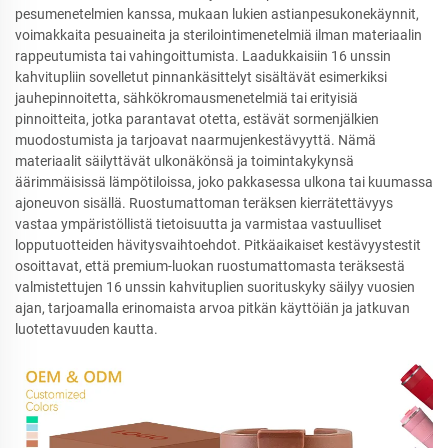
pesumenetelmien kanssa, mukaan lukien astianpesukonekäynnit,
voimakkaita pesuaineita ja sterilointimenetelmiä ilman materiaalin
rappeutumista tai vahingoittumista. Laadukkaisiin 16 unssin
kahvitupliin sovelletut pinnankäsittelyt sisältävät esimerkiksi
jauhepinnoitetta, sähkökromausmenetelmiä tai erityisiä
pinnoitteita, jotka parantavat otetta, estävät sormenjälkien
muodostumista ja tarjoavat naarmujenkestävyyttä. Nämä
materiaalit säilyttävät ulkonäkönsä ja toimintakykynsä
äärimmäisissä lämpötiloissa, joko pakkasessa ulkona tai kuumassa
ajoneuvon sisällä. Ruostumattoman teräksen kierrätettävyys
vastaa ympäristöllistä tietoisuutta ja varmistaa vastuulliset
lopputuotteiden hävitysvaihtoehdot. Pitkäaikaiset kestävyystestit
osoittavat, että premium-luokan ruostumattomasta teräksestä
valmistettujen 16 unssin kahvituplien suorituskyky säilyy vuosien
ajan, tarjoamalla erinomaista arvoa pitkän käyttöiän ja jatkuvan
luotettavuuden kautta.