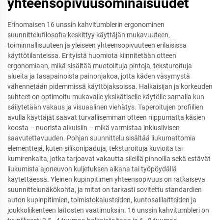
yhteensopivuusominaisuudet
Erinomaisen 16 unssin kahvitumblerin ergonominen
suunnittelufilosofia keskittyy käyttäjän mukavuuteen,
toiminnallisuuteen ja yleiseen yhteensopivuuteen erilaisissa
käyttötilanteissa. Erityistä huomiota kiinnitetään otteen
ergonomiaan, mikä sisältää muotoiltuja pintoja, teksturoituja
alueita ja tasapainoista painonjakoa, jotta käden väsymystä
vähennetään pidemmissä käyttöjaksoissa. Halkaisijan ja korkeuden
suhteet on optimoitu mukavalle yksikätiselle käytölle samalla kun
säilytetään vakaus ja visuaalinen viehätys. Taperoitujen profiilien
avulla käyttäjät saavat turvallisemman otteen riippumatta käsien
koosta – nuorista aikuisiin – mikä varmistaa inklusiivisen
saavutettavuuden. Pohjan suunnittelu sisältää liukumattomia
elementtejä, kuten silikonipaduja, teksturoituja kuvioita tai
kumirenkaita, jotka tarjoavat vakautta sileillä pinnoilla sekä estävät
liukumista ajoneuvon kuljetuksen aikana tai työpöydällä
käytettäessä. Yleinen kupinpitimen yhteensopivuus on ratkaiseva
suunnittelunäkökohta, ja mitat on tarkasti sovitettu standardien
auton kupinpitimien, toimistokalusteiden, kuntosalilaitteiden ja
joukkoliikenteen laitosten vaatimuksiin. 16 unssin kahvitumbleri on