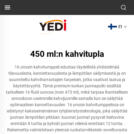
FI
450 ml:n kahvitupla
16 unssin kahvitumppeli edustaa täydellistä yhdistelmää
tilavuudesta, kannettavuudesta ja lämpötilan säilymisestä ja on
suunniteltu kahviharrastajien tarpeisiin, jotka vaativat laatua ja
käytettävyyttä. Tämä premium-luokan juomapullo sisältää
tarkalleen 16 fluid ouncea (noin 473 ml), mikä tarjoaa ihanteellisen
annoskoon useimmille kahvijuomille samalla kun se säilyttää
optimaalisen kannettavuuden. 16 unssin kahvitumppelissa on
edistynyt kaksiseinämäinen tyhjiöeristysteknologia, joka säilyttää
juoman lämpötilan pitkään: kuumat juomat pysyvät kiehuvina
enintään 8 tuntia ja kylmät juomat viileinä enintään 12 tuntia.
Rakennetta valmistetaan yleensä ruokatarvikkeisiin soveltuvasta