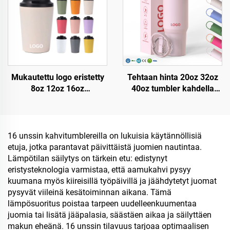
muki
Mukautettu logo eristetty
Tehtaan hinta 20oz 32oz
8oz 12oz 16oz
40oz tumbler kahdella
ruostumaton
kahdella ja pajulidulla
teräskahvipullo
eristetty kuppi
matkakäyttöön
uudelleenkäytettävä
kaksiseinäinen
ruostumaton
16 unssin kahvitumblereilla on lukuisia käytännöllisiä
tyhjiökahvimuki
terässublimaatiomatkatumbl
etuja, jotka parantavat päivittäistä juomien nautintaa.
portaatilattomalla kannella
Lämpötilan säilytys on tärkein etu: edistynyt
eristysteknologia varmistaa, että aamukahvi pysyy
kuumana myös kiireisillä työpäivillä ja jäähdytetyt juomat
pysyvät viileinä kesätoiminnan aikana. Tämä
lämpösuoritus poistaa tarpeen uudelleenkuumentaa
juomia tai lisätä jääpalasia, säästäen aikaa ja säilyttäen
makun eheänä. 16 unssin tilavuus tarjoaa optimaalisen