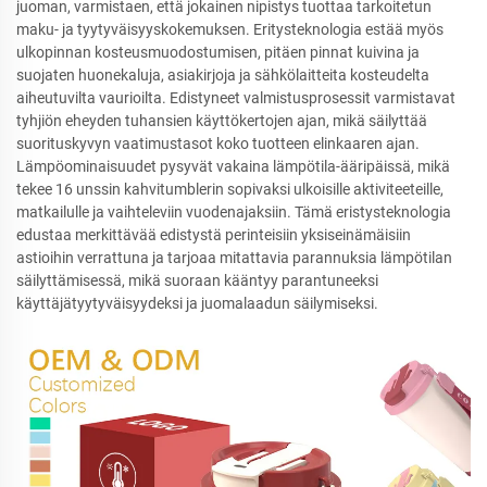
juoman, varmistaen, että jokainen nipistys tuottaa tarkoitetun
maku- ja tyytyväisyyskokemuksen. Eritysteknologia estää myös
ulkopinnan kosteusmuodostumisen, pitäen pinnat kuivina ja
suojaten huonekaluja, asiakirjoja ja sähkölaitteita kosteudelta
aiheutuvilta vaurioilta. Edistyneet valmistusprosessit varmistavat
tyhjiön eheyden tuhansien käyttökertojen ajan, mikä säilyttää
suorituskyvyn vaatimustasot koko tuotteen elinkaaren ajan.
Lämpöominaisuudet pysyvät vakaina lämpötila-ääripäissä, mikä
tekee 16 unssin kahvitumblerin sopivaksi ulkoisille aktiviteeteille,
matkailulle ja vaihteleviin vuodenajaksiin. Tämä eristysteknologia
edustaa merkittävää edistystä perinteisiin yksiseinämäisiin
astioihin verrattuna ja tarjoaa mitattavia parannuksia lämpötilan
säilyttämisessä, mikä suoraan kääntyy parantuneeksi
käyttäjätyytyväisyydeksi ja juomalaadun säilymiseksi.