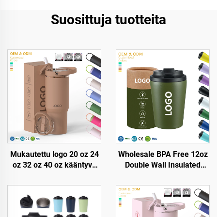
Suosittuja tuotteita
Mukautettu logo 20 oz 24
Wholesale BPA Free 12oz
oz 32 oz 40 oz kääntyvä
Double Wall Insulated
strutsiämpäri kannulla,
Travel Coffee Mugs
kannettava matkamuki
Stainless Steel Vacuum
ruostumattomasta
Tumbler With Customized
teräksestä, tyhjiöeristetty
Logo