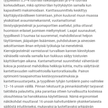
tyypillisesti 3,5–4 tuumaa halkaisijaltaan ja 6–8 tuumaa
korkeudeltaan, mikä optimoi tilan hyötykäytön samalla kun
kapasiteetti maksimoidaan. Kanttasuunnittelu keskittyy
käyttäjäystävälliseen toimintaan, johon kuuluvat muun muassa
yksikätiset avaumismekanismit, vuotamattomat
tiivistysjärjestelmät ja juomaporttien asettelut, jotka ottavat
huomioon erilaiset juomisen mieltymykset. Laajat suunaukset,
tyypillisesti 3 tuumaa tai suuremmat, mahdollistavat helpon
täyttämisen, jääpalojen lisäämisen, puhdistuksen ja aineosien
sekoittamisen ilman erityisiä työkaluja tai menetelmiä.
Kierrejärjestelmät varmistavat turvallisen kannen kiinnityksen
vähäisellä vaivalla samalla kun tiukkuus säilyy toistuvien
käyttökertojen aikana. Kantamattomat suunnittelut vähentävät
kokoa ja poistavat mahdollisia heikkoja kohtia, mutta säilyttävät
kantettavuuden vaihtoehtoisilla kantoratkaisuilla. Painon
optimointi tasapainottaa kestävyysvaatimuksia ja
kantettavuustarpeita, ja tyypillinen tyhjän tumblerin paino vaihtelee
12–16 unssin välillä. Pinnan tekstuurit ja pinnankäsittelyt tarjoavat
taktiilista palautetta, joka parantaa otteen turvallisuutta kosteissa
olosuhteissa tai hansikkaissa käytettäessä. Nämä ergonomiset
näkökohdat muuttavat 16 unssin kahvitumblerin yksinkertaisesta
säiliöstä intuitiiviseksi, mukavaksi ja luotettavaksi arkipäivän