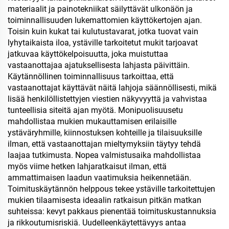
materiaalit ja painotekniikat säilyttävät ulkonäön ja
toiminnallisuuden lukemattomien käyttökertojen ajan.
Toisin kuin kukat tai kulutustavarat, jotka tuovat vain
lyhytaikaista iloa, ystäville tarkoitetut mukit tarjoavat
jatkuvaa käyttökelpoisuutta, joka muistuttaa
vastaanottajaa ajatuksellisesta lahjasta päivittäin.
Käytännöllinen toiminnallisuus tarkoittaa, että
vastaanottajat käyttävät näitä lahjoja säännöllisesti, mikä
lisää henkilöllistettyjen viestien näkyvyyttä ja vahvistaa
tunteellisia siteitä ajan myötä. Monipuolisuusetu
mahdollistaa mukien mukauttamisen erilaisille
ystäväryhmille, kiinnostuksen kohteille ja tilaisuuksille
ilman, että vastaanottajan mieltymyksiin täytyy tehdä
laajaa tutkimusta. Nopea valmistusaika mahdollistaa
myös viime hetken lahjaratkaisut ilman, että
ammattimaisen laadun vaatimuksia heikennetään.
Toimituskäytännön helppous tekee ystäville tarkoitettujen
mukien tilaamisesta ideaalin ratkaisun pitkän matkan
suhteissa: kevyt pakkaus pienentää toimituskustannuksia
ja rikkoutumisriskiä. Uudelleenkäytettävyys antaa