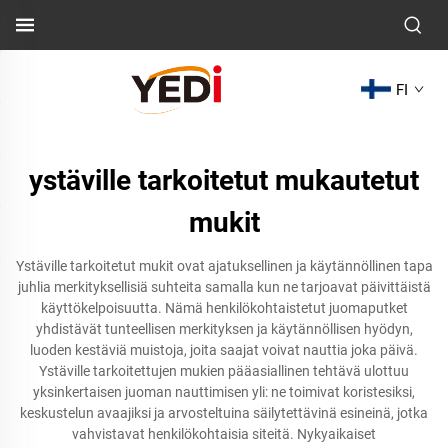
FI
ystäville tarkoitetut mukautetut
mukit
Ystäville tarkoitetut mukit ovat ajatuksellinen ja käytännöllinen tapa
juhlia merkityksellisiä suhteita samalla kun ne tarjoavat päivittäistä
käyttökelpoisuutta. Nämä henkilökohtaistetut juomaputket
yhdistävät tunteellisen merkityksen ja käytännöllisen hyödyn,
luoden kestäviä muistoja, joita saajat voivat nauttia joka päivä.
Ystäville tarkoitettujen mukien pääasiallinen tehtävä ulottuu
yksinkertaisen juoman nauttimisen yli: ne toimivat koristesiksi,
keskustelun avaajiksi ja arvosteltuina säilytettävinä esineinä, jotka
vahvistavat henkilökohtaisia siteitä. Nykyaikaiset