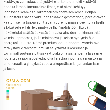
kestävyys varmistaa, että ystäville tarkoitetut mukit kestävät
nopeita lämpötilamuutoksia ilman, että niissä kehittyy
jännityshalkeamia tai rakenteellinen eheys heikkenee. Pohjan
suunnittelu sisältää vakauden takaavia geometrioita, jotka estävät
kaatumisen ja tarjoavat riittävän suuren pinnan alueen turvalliselle
sijoitukselle erilaisille pinnatyypeille. Ympäristöön liittyvät
näkökohdat sisältävät kestävän raaka-aineiden hankinnan sekä
valmistusprosessit, jotka minimoivat jätteiden syntymistä ja
energiankulutusta. Nämä premium-laatustandardit varmistavat,
että ystäville tarkoitetut mukit säilyttävät ulkoasunsa ja
toiminnallisuutensa pitkän käyttöjakson ajan, tarjoamalla saajille
luotettavaa juomaposketta, joka herättää myönteisiä muistoja ja
emotionaalisia yhteyksiä vuosia alkuperäisen lahjan antamisen
jälkeen.