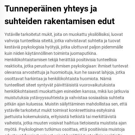
Tunneperäinen yhteys ja
suhteiden rakentamisen edut
Ystäville tarkoitetut mukit, joita on muokattu yksilöllisiksi, luovat
vahvoja tunteellisia siteitä, jotka vahvistavat suhteita ja tuovat
kestäviä psykologisia hyötyjä, jotka ulottuvat paljon pidemmälle
kuin niiden käytännöllinen toiminta juomaputkina.
Henkilökohtaistamisen tekijä herättää positiivisia tunteellisia
reaktioita, jotka perustuvat ihmisen psykologiaan: ihmiset tuntevat
olevansa arvostettuja ja huomioituja, kun he saavat lahjoja, jotka
osoittavat harkintaa ja henkilökohtaista huomiota. Nämä
tunteelliset siteet syntyvät päivittäisistä vuorovaikutuksista
henkilökohtaisesti muokattujen esineiden kanssa, mikä luo jatkuvia
muistutuksia ystävyyssuhteista ja vahvistaa sosiaalisia suhteita
pitkän ajan kuluessa. Muistin säilyttäminen mahdollistaa sen, että
ystäville tarkoitetut mukit toimivat konkreettisina esityksinä
jaettuista kokemuksista, erityisistä hetkistä tai merkittävistä
vaiheista, jotka muuten voisivat haihtua tietoisesta muistista ajan
myötä. Psykologinen tutkimus osoittaa, että positiivisia muistoja