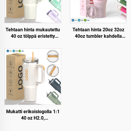
Tehtaan hinta mukautettu
Tehtaan hinta 20oz 32oz
40 oz tölppä eristetty
40oz tumbler kahdella
uudelleenkäytettävä
kahdella ja pajulidulla
ruostumaton teräksinen
eristetty kuppi
kaksinkertainen seinämä
uudelleenkäytettävä
matkakuppi pullo kahvalla
ruostumaton
ja pilleri kantelella
terässublimaatiomatkatumbl
Mukatti erikoislogolla 1:1
40 oz H2.0,
kaksinkertaisesti eristetty
ruostumaton teräksinen