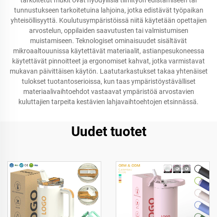
tarkoitetut mukit ovat hyödyllisiä tiimityön edistämiseen tai
tunnustukseen tarkoitetuina lahjoina, jotka edistävät työpaikan
yhteisöllisyyttä. Koulutusympäristöissä niitä käytetään opettajien
arvostelun, oppilaiden saavutusten tai valmistumisen
muistamiseen. Teknologiset ominaisuudet sisältävät
mikroaaltouunissa käytettävät materiaalit, astianpesukoneessa
käytettävät pinnoitteet ja ergonomiset kahvat, jotka varmistavat
mukavan päivittäisen käytön. Laatutarkastukset takaa yhtenäiset
tulokset tuotantoserioissa, kun taas ympäristöystävälliset
materiaalivaihtoehdot vastaavat ympäristöä arvostavien
kuluttajien tarpeita kestävien lahjavaihtoehtojen etsinnässä.
Uudet tuotet