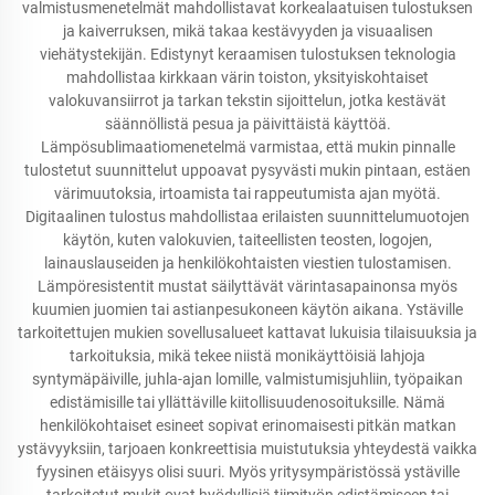
valmistusmenetelmät mahdollistavat korkealaatuisen tulostuksen
ja kaiverruksen, mikä takaa kestävyyden ja visuaalisen
viehätystekijän. Edistynyt keraamisen tulostuksen teknologia
mahdollistaa kirkkaan värin toiston, yksityiskohtaiset
valokuvansiirrot ja tarkan tekstin sijoittelun, jotka kestävät
säännöllistä pesua ja päivittäistä käyttöä.
Lämpösublimaatiomenetelmä varmistaa, että mukin pinnalle
tulostetut suunnittelut uppoavat pysyvästi mukin pintaan, estäen
värimuutoksia, irtoamista tai rappeutumista ajan myötä.
Digitaalinen tulostus mahdollistaa erilaisten suunnittelumuotojen
käytön, kuten valokuvien, taiteellisten teosten, logojen,
lainauslauseiden ja henkilökohtaisten viestien tulostamisen.
Lämpöresistentit mustat säilyttävät värintasapainonsa myös
kuumien juomien tai astianpesukoneen käytön aikana. Ystäville
tarkoitettujen mukien sovellusalueet kattavat lukuisia tilaisuuksia ja
tarkoituksia, mikä tekee niistä monikäyttöisiä lahjoja
syntymäpäiville, juhla-ajan lomille, valmistumisjuhliin, työpaikan
edistämisille tai yllättäville kiitollisuudenosoituksille. Nämä
henkilökohtaiset esineet sopivat erinomaisesti pitkän matkan
ystävyyksiin, tarjoaen konkreettisia muistutuksia yhteydestä vaikka
fyysinen etäisyys olisi suuri. Myös yritysympäristössä ystäville