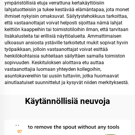
ympäristöllisiä etuja verrattuna kertakäyttöisiin
lahjatuotteisiin ja tukee kestävää elämäntapaa, jota monet
ihmiset nykyisin omaksuvat. Säilytystehokkuus tarkoittaa,
että vastaanottajat voivat helposti sijoittaa nämä lahjat
keittiön kaappeihin tai toimistotiloihin ilman, että tarvitaan
lisäkalusteita tai erillisiä näyttöalueita. Ammattimaisen
ulkoasun ansiosta ystäville tarkoitetut mukit sopivat hyvin
työpaikkaan, jolloin vastaanottajat voivat esittää
henkilökohtaisia suhteitaan säilyttäen samalla toimiston
sopivuuden. Keskituloksen aloittava etu auttaa
vastaanottajia luomaan yhteyden kollegoihin,
asuntokavereihin tai uusiin tuttaviin, jotka huomaavat
ainutlaatuiset suunnittelut ja kysyvät niiden merkityksestä.
Käytännöllisiä neuvoja
07