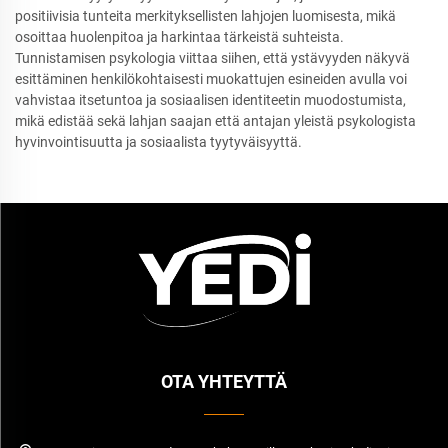
positiivisia tunteita merkityksellisten lahjojen luomisesta, mikä
osoittaa huolenpitoa ja harkintaa tärkeistä suhteista.
Tunnistamisen psykologia viittaa siihen, että ystävyyden näkyvä
esittäminen henkilökohtaisesti muokattujen esineiden avulla voi
vahvistaa itsetuntoa ja sosiaalisen identiteetin muodostumista,
mikä edistää sekä lahjan saajan että antajan yleistä psykologista
hyvinvointisuutta ja sosiaalista tyytyväisyyttä.
OTA YHTEYTTÄ