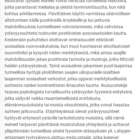
edustavat fyysiset esineet voivat herättää tunteellisia reaktioita,
jotka parantavat mielialaa ja yleistä hyvinvointisuutta, kun niitä
kohtaa arkitilanteissa. Päivittäinen käyttö varmistaa säännöllisen
altistumisen näille positiivisille ärsykkeille ja luo jatkuvia
mahdollisuuksia tunteelliseen vahvistamiseen, mikä vahvistaa
ystävyyssuhteita toistuvien positiivisten assosiaatioiden kautta.
Keskenään puhuttelun aloittavat ominaisuudet edistävät
sosiaalisia vuorovaikutuksia, kun muut huomaavat ainutlaatuiset
suunnittelut ja kysyvät niiden merkityksestä, mikä antaa saajille
mahdollisuuden jakaa positiivisia tarinoita ja muistoja, jotka liittyvät
heidän ystävyyksiinsä. Tämä sosiaalinen jakamisen puoli laajentaa
tunteellisia hyötyjä yksilöllisten saajien ulkopuolelle sisältäen
laajemmat sosiaaliset verkostot, jotka oppivat merkityksellisistä
suhteista näiden konkreettisten ilmausten kautta. Ikuisuustekijä
tarjoaa psykologista turvallisuutta ystävyyden fyysisinä esityksinä,
jotka säilyvät vaikka maantieteellisistä erottelusta,
elämänmuutoksista tai muista olosuhteista, jotka voivat haastaa
suhteen jatkuvuutta. Etäyhteydessä olevat ystävyyssuhteet
hyötyvät erityisesti ystäville tarkoitetuista mukeista, sillä nämä
esineet tarjoavat päivittäisiä muistutuksia yhteydestä ja auttavat
ylläpitämään tunteellisia siteitä fyysisten etäisyyksien yli. Lahjojen
antamisen tyytyväisyys ulottuu myös ostajiin, jotka kokevat