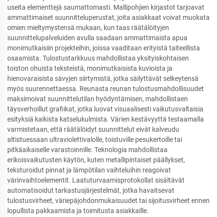
useita elementtejä saumattomasti. Mallipohjien kirjastot tarjoavat
ammattimaiset suunnitteluperustat, joita asiakkaat voivat muokata
omien mieltymystensä mukaan, kun taas räätälöityjen
suunnittelupalveluiden avulla saadaan ammattimaista apua
monimutkaisiin projekteihin, joissa vaaditaan erityistä taiteellista
osaamista. Tulostustarkkuus mahdollistaa yksityiskohtaisen
toiston ohuista teksteistä, monimutkaisista kuvioista ja
hienovaraisista sävyjen siirtymistä, jotka säilyttävät selkeytensä
myös suurennettaessa. Reunasta reunan tulostusmahdollisuudet
maksimoivat suunnittelutilan hyödyntämisen, mahdollistaen
täysverhoillut grafiikat, jotka luovat visuaalisesti vaikutusvaltaisia
esityksiä kaikista katselukulmista. Värien kestävyyttä testaamalla
varmistetaan, että räätälöidyt suunnittelut eivät kalveudu
altistuessaan ultraviolettivalolle, toistuville pesukertoille tai
pitkäaikaiselle varastoinnille. Teknologia mahdollistaa
erikoisvaikutusten käytön, kuten metallipintaiset päällykset,
teksturoidut pinnat ja lämpötilan vaihteluihin reagoivat
värinvaihtoelementit. Laatuturvaamisprotokollat sisältävät
automatisoidut tarkastusjärjestelmät, jotka havaitsevat
tulostusvirheet, väriepäjohdonmukaisuudet tai sijoitusvirheet ennen
lopullista pakkaamista ja toimitusta asiakkaille.