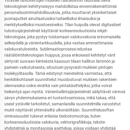
Ystäville tarkoitettujen mukkien räätälöinnin taustalla oleva
teknologinen kehittyneisyys mahdollistaa ennennäkemättömiä
personalisointimahdollisuuksia, jotka muuttavat yksinkertaiset
juomaputket ainutlaatuisiksi taiteellisiksi ilmaisuiksi ja
merkityksellisiksi muistoesineiksi. Tilan huipulla olevat digitaaliset
tulostusjärjestelmät käyttävät korkearesoluutioista inkjet-
teknologiaa, joka pystyy toistamaan valokuvakuvia erinomaisella
selkeydellä ja värientarkkuudella, joka vastaa ammattimaisia
valokuvatulosteita. Sublimaatioprosessi edustaa
räätälöintiteknologian huippua, jossa erikoisesti kehitetyt värit
siirtyvät suoraan kiinteästä kaasuun tilaan hallitun lämmön ja
paineen vaikutuksesta, sitoutuen pysyvästi mukkien pintojen
molekyylitasolla. Tämä edistynyt menetelmä varmistaa, että
henkilökohtaiset suunnittelut muodostuvat mukkien rakenteen
olennaisiksi osiksi eivätkä vain pintakäsittelyiksi, jotka voivat
heikentyä ajan myötä. Värienhallintajärjestelmät säilyttävät värinsä
sävyn yhdenmukaisena eri tuotantoserioissa, mikä takaa, että
useat ystäville tarkoitetut, samanlaisilla suunnitelmilla varustetut
mukit näyttävät yhtenäisiltä ulkonäöltään. Suunnittelusoftan
ominaisuudet tukevat erilaisia tiedostomuotoja, kuten
korkearesoluutioisia valokuvia, vektorigrafiikkoja, tekstin
yhdistelmiä ja monitasoisia asetteluja, joissa voidaan yhdistää