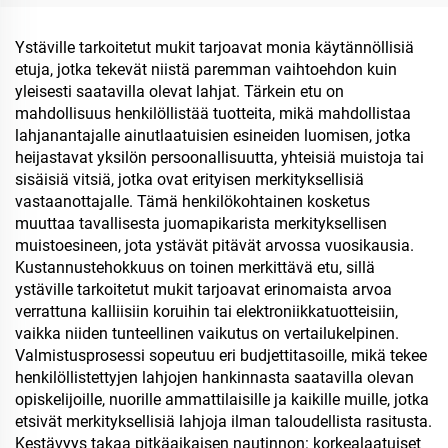
tyhjiömuki straivalla
arkinpäivään ja retkeilyyn
Ystäville tarkoitetut mukit tarjoavat monia käytännöllisiä
etuja, jotka tekevät niistä paremman vaihtoehdon kuin
yleisesti saatavilla olevat lahjat. Tärkein etu on
mahdollisuus henkilöllistää tuotteita, mikä mahdollistaa
lahjanantajalle ainutlaatuisien esineiden luomisen, jotka
heijastavat yksilön persoonallisuutta, yhteisiä muistoja tai
sisäisiä vitsiä, jotka ovat erityisen merkityksellisiä
vastaanottajalle. Tämä henkilökohtainen kosketus
muuttaa tavallisesta juomapikarista merkityksellisen
muistoesineen, jota ystävät pitävät arvossa vuosikausia.
Kustannustehokkuus on toinen merkittävä etu, sillä
ystäville tarkoitetut mukit tarjoavat erinomaista arvoa
verrattuna kalliisiin koruihin tai elektroniikkatuotteisiin,
vaikka niiden tunteellinen vaikutus on vertailukelpinen.
Valmistusprosessi sopeutuu eri budjettitasoille, mikä tekee
henkilöllistettyjen lahjojen hankinnasta saatavilla olevan
opiskelijoille, nuorille ammattilaisille ja kaikille muille, jotka
etsivät merkityksellisiä lahjoja ilman taloudellista rasitusta.
Kestävyys takaa pitkäaikaisen nautinnon: korkealaatuiset