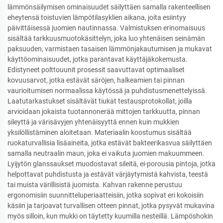
lämmönsäilymisen ominaisuudet säilyttäen samalla rakenteellisen
eheytensä toistuvien lämpötilasyklien aikana, joita esiintyy
päivittäisessä juomien nautinnassa. Valmistuksen erinomaisuus
sisältää tarkkuusmuotokäsittelyn, joka luo yhtenäisen seinämän
paksuuden, varmistaen tasaisen lämmönjakautumisen ja mukavat
käyttöominaisuudet, jotka parantavat käyttäjäkokemusta.
Edistyneet polttouunit prosessit saavuttavat optimaaliset
kovuusarvot, jotka estävät säröjen, halkeamien tai pinnan
vaurioitumisen normaalissa käytössä ja puhdistusmenettelyissä.
Laatutarkastukset sisältävät tiukat testausprotokollat, joilla
arvioidaan jokaista tuotannonerää mittojen tarkkuutta, pinnan
sileyttä ja värisävyjen yhtenäisyyttä ennen kuin mukkien
yksilöllistäminen aloitetaan. Materiaalin koostumus sisältää
ruokaturvallisia lisäaineita, jotka estävät bakteerikasvua säilyttäen
samalla neutraalin maun, joka ei vaikuta juomien makuummeen.
Lyijytön glanssaukset muodostavat sileitä, ei-porousia pintoja, jotka
helpottavat puhdistusta ja estävät värjäytymistä kahvista, teestä
tai muista värillisistä juomista. Kahvan rakenne perustuu
ergonomisiin suunnitteluperiaatteisiin, jotka sopivat eri kokoisiin
käsiin ja tarjoavat turvallisen otteen pinnat, jotka pysyvät mukavina
myös silloin, kun mukki on täytetty kuumilla nesteillä. Lämpöshokin