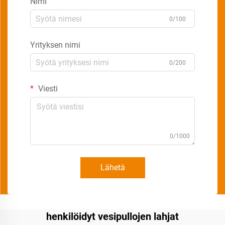
Nimi
0/100
Yrityksen nimi
0/200
Viesti
0/1000
Lähetä
henkilöidyt vesipullojen lahjat