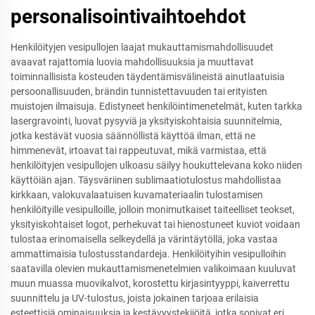
personalisointivaihtoehdot
Henkilöityjen vesipullojen laajat mukauttamismahdollisuudet
avaavat rajattomia luovia mahdollisuuksia ja muuttavat
toiminnallisista kosteuden täydentämisvälineistä ainutlaatuisia
persoonallisuuden, brändin tunnistettavuuden tai erityisten
muistojen ilmaisuja. Edistyneet henkilöintimenetelmät, kuten tarkka
lasergravointi, luovat pysyviä ja yksityiskohtaisia suunnitelmia,
jotka kestävät vuosia säännöllistä käyttöä ilman, että ne
himmenevät, irtoavat tai rappeutuvat, mikä varmistaa, että
henkilöityjen vesipullojen ulkoasu säilyy houkuttelevana koko niiden
käyttöiän ajan. Täysväriinen sublimaatiotulostus mahdollistaa
kirkkaan, valokuvalaatuisen kuvamateriaalin tulostamisen
henkilöityille vesipulloille, jolloin monimutkaiset taiteelliset teokset,
yksityiskohtaiset logot, perhekuvat tai hienostuneet kuviot voidaan
tulostaa erinomaisella selkeydellä ja värintäytöllä, joka vastaa
ammattimaisia tulostusstandardeja. Henkilöityihin vesipulloihin
saatavilla olevien mukauttamismenetelmien valikoimaan kuuluvat
muun muassa muovikalvot, korostettu kirjasintyyppi, kaiverrettu
suunnittelu ja UV-tulostus, joista jokainen tarjoaa erilaisia
esteettisiä ominaisuuksia ja kestävyystekijöitä, jotka sopivat eri