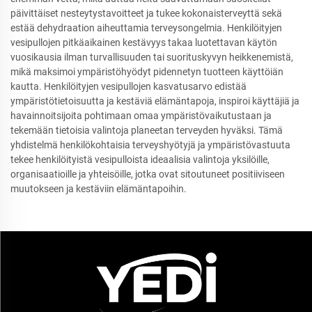
päivittäiset nesteytystavoitteet ja tukee kokonaisterveyttä sekä
estää dehydraation aiheuttamia terveysongelmia. Henkilöityjen
vesipullojen pitkäaikainen kestävyys takaa luotettavan käytön
vuosikausia ilman turvallisuuden tai suorituskyvyn heikkenemistä,
mikä maksimoi ympäristöhyödyt pidennetyn tuotteen käyttöiän
kautta. Henkilöityjen vesipullojen kasvatusarvo edistää
ympäristötietoisuutta ja kestäviä elämäntapoja, inspiroi käyttäjiä ja
havainnoitsijoita pohtimaan omaa ympäristövaikutustaan ja
tekemään tietoisia valintoja planeetan terveyden hyväksi. Tämä
yhdistelmä henkilökohtaisia terveyshyötyjä ja ympäristövastuuta
tekee henkilöityistä vesipulloista ideaalisia valintoja yksilöille,
organisaatioille ja yhteisöille, jotka ovat sitoutuneet positiiviseen
muutokseen ja kestäviin elämäntapoihin.