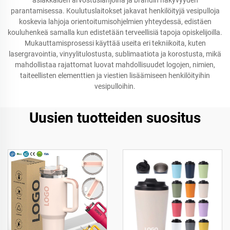
asiakkaiden arvostuslahjoina ja brändin näkyvyyden
parantamisessa. Koulutuslaitokset jakavat henkilöityjä vesipulloja
koskevia lahjoja orientoitumisohjelmien yhteydessä, edistäen
kouluhenkeä samalla kun edistetään terveellisiä tapoja opiskelijoilla.
Mukauttamisprosessi käyttää useita eri tekniikoita, kuten
lasergravointia, vinyylitulostusta, sublimaatiota ja korostusta, mikä
mahdollistaa rajattomat luovat mahdollisuudet logojen, nimien,
taiteellisten elementtien ja viestien lisäämiseen henkilöityihin
vesipulloihin.
Uusien tuotteiden suositus