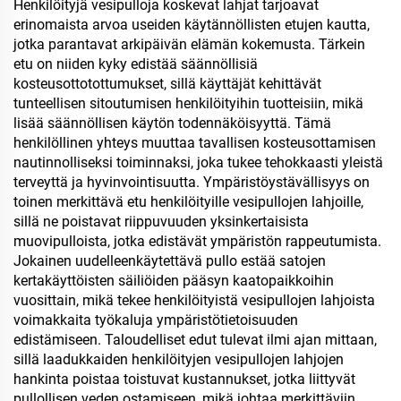
kääntyvällä
vesipullo tölppä kahvalla
Henkilöityjä vesipulloja koskevat lahjat tarjoavat
pajonillakannella,
ja pilleellä
erinomaista arvoa useiden käytännöllisten etujen kautta,
ruostumaton teräksinen
jotka parantavat arkipäivän elämän kokemusta. Tärkein
matkamuki kädellä,
etu on niiden kyky edistää säännöllisiä
kuumalle ja kylmälle
kosteusottotottumukset, sillä käyttäjät kehittävät
tunteellisen sitoutumisen henkilöityihin tuotteisiin, mikä
lisää säännöllisen käytön todennäköisyyttä. Tämä
henkilöllinen yhteys muuttaa tavallisen kosteusottamisen
nautinnolliseksi toiminnaksi, joka tukee tehokkaasti yleistä
terveyttä ja hyvinvointisuutta. Ympäristöystävällisyys on
toinen merkittävä etu henkilöityille vesipullojen lahjoille,
sillä ne poistavat riippuvuuden yksinkertaisista
muovipulloista, jotka edistävät ympäristön rappeutumista.
Jokainen uudelleenkäytettävä pullo estää satojen
kertakäyttöisten säiliöiden pääsyn kaatopaikkoihin
vuosittain, mikä tekee henkilöityistä vesipullojen lahjoista
voimakkaita työkaluja ympäristötietoisuuden
edistämiseen. Taloudelliset edut tulevat ilmi ajan mittaan,
sillä laadukkaiden henkilöityjen vesipullojen lahjojen
hankinta poistaa toistuvat kustannukset, jotka liittyvät
pullollisen veden ostamiseen, mikä johtaa merkittäviin