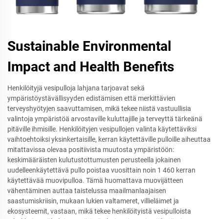
Sustainable Environmental
Impact and Health Benefits
Henkilöityjä vesipulloja lahjana tarjoavat sekä
ympäristöystävällisyyden edistämisen että merkittävien
terveyshyötyjen saavuttamisen, mikä tekee niistä vastuullisia
valintoja ympäristöä arvostaville kuluttajille ja terveyttä tärkeänä
pitäville ihmisille. Henkilöityjen vesipullojen valinta käytettäviksi
vaihtoehtoiksi yksinkertaisille, kerran käytettäville pulloille aiheuttaa
mitattavissa olevaa positiivista muutosta ympäristöön:
keskimääräisten kulutustottumusten perusteella jokainen
uudelleenkäytettävä pullo poistaa vuosittain noin 1 460 kerran
käytettävää muovipulloa. Tämä huomattava muovijätteen
vähentäminen auttaa taistelussa maailmanlaajaisen
saastumiskriisin, mukaan lukien valtameret, villieläimet ja
ekosysteemit, vastaan, mikä tekee henkilöityistä vesipulloista