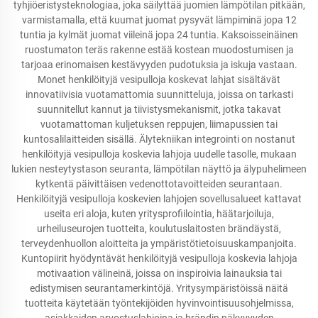
tyhjiöeristysteknologiaa, joka säilyttää juomien lämpötilan pitkään,
varmistamalla, että kuumat juomat pysyvät lämpiminä jopa 12
tuntia ja kylmät juomat viileinä jopa 24 tuntia. Kaksoisseinäinen
ruostumaton teräs rakenne estää kostean muodostumisen ja
tarjoaa erinomaisen kestävyyden pudotuksia ja iskuja vastaan.
Monet henkilöityjä vesipulloja koskevat lahjat sisältävät
innovatiivisia vuotamattomia suunnitteluja, joissa on tarkasti
suunnitellut kannut ja tiivistysmekanismit, jotka takavat
vuotamattoman kuljetuksen reppujen, liimapussien tai
kuntosalilaitteiden sisällä. Älytekniikan integrointi on nostanut
henkilöityjä vesipulloja koskevia lahjoja uudelle tasolle, mukaan
lukien nesteytystason seuranta, lämpötilan näyttö ja älypuhelimeen
kytkentä päivittäisen vedenottotavoitteiden seurantaan.
Henkilöityjä vesipulloja koskevien lahjojen sovellusalueet kattavat
useita eri aloja, kuten yritysprofiilointia, häätarjoiluja,
urheiluseurojen tuotteita, koulutuslaitosten brändäystä,
terveydenhuollon aloitteita ja ympäristötietoisuuskampanjoita.
Kuntopiirit hyödyntävät henkilöityjä vesipulloja koskevia lahjoja
motivaation välineinä, joissa on inspiroivia lainauksia tai
edistymisen seurantamerkintöjä. Yritysympäristöissä näitä
tuotteita käytetään työntekijöiden hyvinvointisuusohjelmissa,