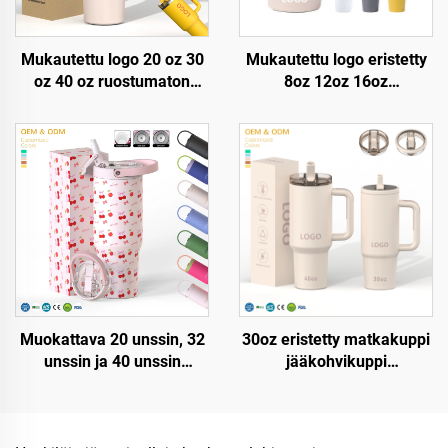
Mukautettu logo 20 oz 30
Mukautettu logo eristetty
oz 40 oz ruostumaton
8oz 12oz 16oz
teräksinen
ruostumaton
kaksinkertainen seinämä
teräskahvipullo
tyhjiömetallimatkakuppi
matkakäyttöön
20oz 30oz 40oz tölppä
kaksiseinäinen
kahvalla
tyhjiökahvimuki
portaatilattomalla kannella
Muokattava 20 unssin, 32
30oz eristetty matkakuppi
unssin ja 40 unssin
jääkohvikuppi
kahvipullo kahdella
patenttikannella
seinämällä varustettu
uudelleenkäytettävä
eristetty kuppi kädellä ja
ruostumaton teräksinen