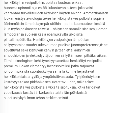
henkilöityihin vesipulloihin, poistaa kosteusrenkaat
huonekalupinnoilta ja estää liukastuvan otteen, joka voisi
vaarantaa turvallisuuden aktiivisen käytön aikana. Ammattimaisen
luokan eristysteknologia tekee henkilöityistä vesipulloista sopivia
äärimmäisiin lämpötilaympäristöihin – paitsi kuumuuteen kesällä
kuin myös pakkaseen talvella – säilyttäen samalla sisäisen juoman
lämpötilan ja suojaen käsiä epämukavilta ulkoisilta
pintalämpötiloilta. Henkilöityjen vesipullojen lämpötilan
säilytysominaisuudet tukevat monipuolisia juomapreferenssejä: ne
soveltuvat sekä kiehuvan kahvin ja tean että jääkylmien
smoothioiden ja elektrolyyttijuomien säilyttämiseen pitkäksi aikaa.
Tämä teknologinen kehittyneisyys asettaa henkilöityt vesipullot
premium-luokan elämäntyyliaccessoireiksi, jotka tarjoavat
johdonmukaista suorituskykyä samalla kun ne heijastavat
henkilökohtaista tyyliä ja ympäristövastuuta. Tyhjiöeristyksen
kestävyys takaa pitkäaikaisen luotettavuuden, mikä tekee
henkilöityistä vesipulloista älykkäitä sijoituksia, jotka tarjoavat
vuosikausia kestävää, korkealaatuista lämpöteknistä
suorituskykyä ilman tehon heikkenemistä.