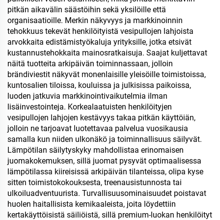
pitkän aikavälin säästöihin sekä yksilöille että
organisaatioille. Merkin näkyvyys ja markkinoinnin
tehokkuus tekevät henkilöityistä vesipullojen lahjoista
arvokkaita edistämistyökaluja yrityksille, jotka etsivät
kustannustehokkaita mainosratkaisuja. Saajat kuljettavat
näitä tuotteita arkipäivän toiminnassaan, jolloin
brändiviestit näkyvät monenlaisille yleisöille toimistoissa,
kuntosalien tiloissa, kouluissa ja julkisissa paikoissa,
luoden jatkuvia markkinointivaikutelmia ilman
lisäinvestointeja. Korkealaatuisten henkilöityjen
vesipullojen lahjojen kestävyys takaa pitkän käyttöiän,
jolloin ne tarjoavat luotettavaa palvelua vuosikausia
samalla kun niiden ulkonäkö ja toiminnallisuus säilyvät.
Lämpötilan säilytyskyky mahdollistaa erinomaisen
juomakokemuksen, sillä juomat pysyvät optimaalisessa
lämpötilassa kiireisissä arkipäivän tilanteissa, olipa kyse
sitten toimistokokouksesta, treenausistunnosta tai
ulkoiluadventuurista. Turvallisuusominaisuudet poistavat
huolen haitallisista kemikaaleista, joita löydettiin
kertakäyttöisistä säiliöistä, sillä premium-luokan henkilöityt