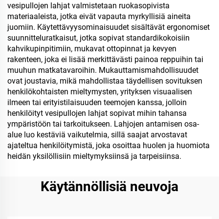
vesipullojen lahjat valmistetaan ruokasopivista
materiaaleista, jotka eivät vapauta myrkyllisiä aineita
juomiin. Käytettävyysominaisuudet sisältävät ergonomiset
suunnitteluratkaisut, jotka sopivat standardikokoisiin
kahvikupinpitimiin, mukavat ottopinnat ja kevyen
rakenteen, joka ei lisää merkittävästi painoa reppuihin tai
muuhun matkatavaroihin. Mukauttamismahdollisuudet
ovat joustavia, mikä mahdollistaa täydellisen sovituksen
henkilökohtaisten mieltymysten, yrityksen visuaalisen
ilmeen tai erityistilaisuuden teemojen kanssa, jolloin
henkilöityt vesipullojen lahjat sopivat mihin tahansa
ympäristöön tai tarkoitukseen. Lahjojen antamisen osa-
alue luo kestäviä vaikutelmia, sillä saajat arvostavat
ajateltua henkilöitymistä, joka osoittaa huolen ja huomiota
heidän yksilöllisiin mieltymyksiinsä ja tarpeisiinsa.
Käytännöllisiä neuvoja