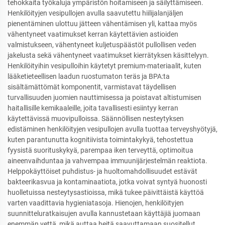
tehokkaita työkaluja ympäristön hoitamiseen ja säilyttämiseen.
Henkilöityjen vesipullojen avulla saavutettu hiilijalanjäljen
pienentäminen ulottuu jätteen vähentämisen yli, kattaa myös
vähentyneet vaatimukset kerran käytettävien astioiden
valmistukseen, vähentyneet kuljetuspäästöt pullollisen veden
jakelusta sekä vähentyneet vaatimukset kierrätyksen käsittelyyn.
Henkilöityihin vesipulloihin käytetyt premium-materiaalit, kuten
lääketieteellisen laadun ruostumaton teräs ja BPA:ta
sisältämättömät komponentit, varmistavat täydellisen
turvallisuuden juomien nauttimisessa ja poistavat altistumisen
haitallisille kemikaaleille, joita tavallisesti esiintyy kerran
käytettävissä muovipulloissa. Säännöllisen nesteytyksen
edistäminen henkilöityjen vesipullojen avulla tuottaa terveyshyötyjä,
kuten parantunutta kognitiivista toimintakykyä, tehostettua
fyysistä suorituskykyä, parempaa iken terveyttä, optimoitua
aineenvaihduntaa ja vahvempaa immuunijärjestelmän reaktiota.
Helppokäyttöiset puhdistus- ja huoltomahdollisuudet estävät
bakteerikasvua ja kontaminaatiota, jotka voivat syntyä huonosti
huolletuissa nesteytysastioissa, mikä tukee päivittäistä käyttöä
varten vaadittavia hygieniatasoja. Hienojen, henkilöityjen
suunnitteluratkaisujen avulla kannustetaan käyttäjiä juomaan
enemmän vettä, mikä auttaa heitä saavuttamaan suositellut