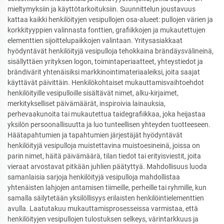
mieltymyksiin ja käyttötarkoituksiin. Suunnittelun joustavuus
kattaa kaikki henkilöityjen vesipullojen osa-alueet: pullojen värien ja
korkkityyppien valinnasta fonttien, grafiikkojen ja mukautettujen
elementtien sijoittelupaikkojen valintaan. Yritysasiakkaat
hyödyntävät henkilöityjä vesipulloja tehokkaina brändäysvälineinä,
sisällyttäen yrityksen logon, toimintaperiaatteet, yhteystiedot ja
brändivärit yhtenäisiksi markkinointimateriaaleiksi, joita saajat
käyttävät päivittäin. Henkilökohtaiset mukauttamisvaihtoehdot
henkilöityille vesipulloille sisältävät nimet, alku-kirjaimet,
merkitykselliset päivämäärät, inspiroivia lainauksia,
perhevaakunoita tai mukautettua taidegrafiikkaa, joka heijastaa
yksilön persoonallisuutta ja luo tunteellisen yhteyden tuotteeseen.
Häätapahtumien ja tapahtumien järjestäjät hyödyntävät
henkilöityjä vesipulloja muistettavina muistoesineinä, joissa on
parin nimet, häitä päivämäärä, tilan tiedot tai erityisviestit, joita
vieraat arvostavat pitkään juhlien päätyttyä. Mahdollisuus luoda
samanlaisia sarjoja henkilöityjä vesipulloja mahdollistaa
yhtenäisten lahjojen antamisen tiimeille, perheille tai ryhmille, kun
samalla säilytetään yksilöllisyys erilaisten henkilöintielementtien
avulla. Laatutakuu mukauttamisprosesseissa varmistaa, että
henkilöityjen vesipullojen tulostuksen selkeys, värintarkkuus ja