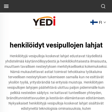
FI
henkilöidyt vesipullojen lahjat
Henkilöityjä vesipulloja koskevat lahjat edustavat täydellistä
yhdistelmää käytännöllisyydestä ja henkilökohtaisesta ilmaisusta,
muuttaen tavallisen nesteytyksen merkitykselliseksi kokemukseksi.
Nämä mukautettavat astiat toimivat tehokkaina työkaluina
terveellisen nesteytyksen tukemiseen samalla kun ne esittävät
yksilön tyyliä, yritysbrändiä tai erityisiä muistoja. Henkilöityjen
vesipullojen lahjojen päätehtävä ulottuu paljon pidemmälle kuin
pelkkä nesteiden säilytys: ne kattavat tunteellisen yhteyden,
bränditunnistettavuuden ja kestävän elämäntavan edistämisen.
Nykyaikaiset henkilöityjä vesipulloja koskevat lahjat sisältävät
edistyneitä teknologisia ominaisuuksia, kuten