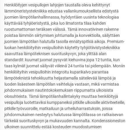
Henkilöityjen vesipullojen lahjojen taustalla oleva kehittynyt
lämmöneristystekniikka edustaa vallankumouksellista edistystä
juomien lämpötilanhallinnassa, hyödyntäen uusinta teknologiaa
käyttävää tyhjiöeristystä, joka luo ilmatonta tilaa kahden
ruostumattoman teräksen välissä. Tämä innovatiivinen rakenne
poistaa lämmön siirtymisen johtumalla ja konvektiolla, säilyttäen
juomien lämpötilan halutulla tasolla ennätyspitkiä aikoja. Premium-
luokan henkilöityihin vesipulloihin käytetty tyhjiötiivistystekniikka
saavuttaa lämpöteknisen suorituskyvyn, joka ylittää alan
standardit: kuumat juomat pysyvät kiehuvina jopa 12 tuntia, kun
taas kylmät juomat säilyvät viileinä 24 tuntia tai pidempään. Moniin
henkilöityihin vesipulloihin integroitu kuparikalvo parantaa
lämpöteknistä tehokkuutta heijastamalla säteilevää lämpöä ja
luoden lisäesteen lämpötilan vaihteluja vastaan, mikä varmistaa
johdonmukaisen nautintokokemuksen riippumatta ulkoisista
olosuhteista. Tämä lämpötilanhallintakyky muuttaa henkilöityjä
vesipulloja luotettaviksi kumppaneiksi pitkille ulkoisille aktiviteeteille,
pitkille työvuoroille, matkailuun ja urheiluharrastuksiin, joissa
johdonmukainen nesteytys halutussa lämpötilassa on ratkaisevan
tärkeää suorituskyvyn ja mukavuuden kannalta. Kondenssioneston
ulkoinen suunnittelu estää kosteuden muodostumisen