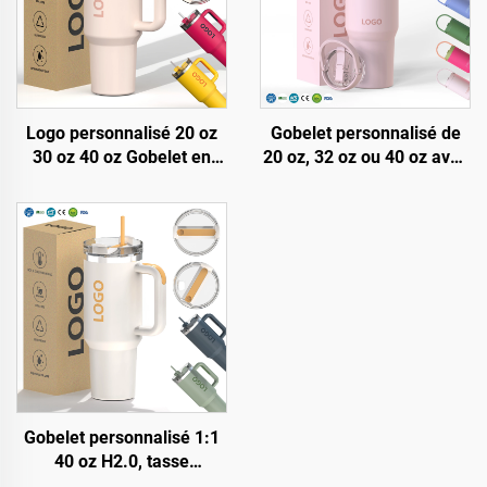
Logo personnalisé 20 oz
Gobelet personnalisé de
30 oz 40 oz Gobelet en
20 oz, 32 oz ou 40 oz avec
acier inoxydable double
couvercle et paille, en
paroi sous vide en métal
acier inoxydable, isolation
pour voyage Tasse à café
sous vide, réutilisable,
20 oz 30 oz 40 oz Tumbler
avec poignée supérieure à
avec poignée
bascule et paille
Gobelet personnalisé 1:1
40 oz H2.0, tasse
isotherme en acier