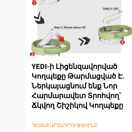
YEDI-ի Լիցենզավորված
Կողպեքը Թարմացված Է.
Ներկայացնում ենք Նոր
Հարմարավետ Տրոհվող՝
Ճկվող Շիշիկով Կողպեքը
ԴԵՏԵՔ ԱՐՏԱԴՐՈՒԹՅՈՒՆԸ