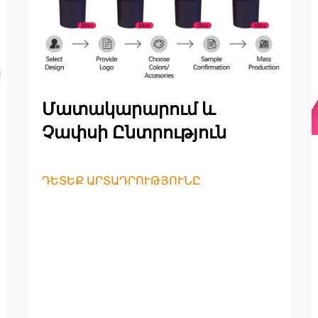
Մատակարարում և
Չափսի Ընտրություն
ԴԵՏԵՔ ԱՐՏԱԴՐՈՒԹՅՈՒՆԸ