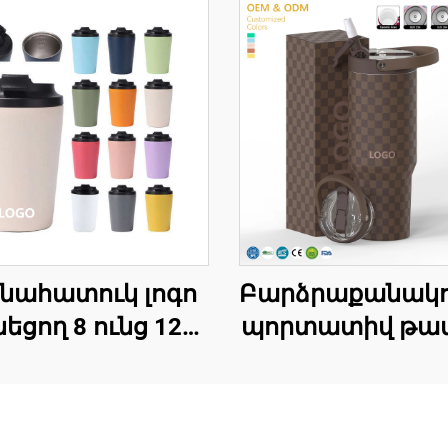
նահատուկ լոգո
Բարձրաքանակո
նեցող 8 ունց 12
պորտատիվ թամ
ունց 16 ունց
երկակի պա
ղպատե կազմով
վակուումայ
ի կոփ ունկնդրի
ստայնլես պող