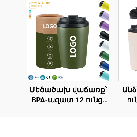
Մեծածախ վաճառք՝
Անձ
BPA-ազատ 12 ունց,
ու
երկկեղմ պատերով
մեկուսացված
պո
ճանապարհորդական
թեյ