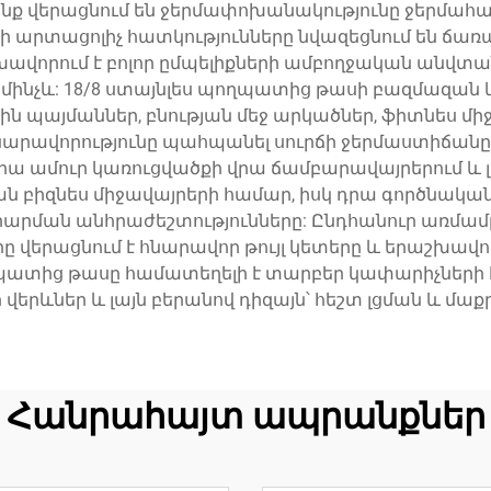
ոնք վերացնում են ջերմափոխանակությունը ջերմահաղ
 արտացոլիչ հատկությունները նվազեցնում են ճառ
րում է բոլոր ըմպելիքների ամբողջական անվտանգո
մինչև: 18/8 ստայնլես պողպատից թասի բազմազան 
յին պայմաններ, բնության մեջ արկածներ, ֆիտնես մ
արավորությունը պահպանել սուրճի ջերմաստիճանը
են դրա ամուր կառուցվածքի վրա ճամբարավայրերում 
 բիզնես միջավայրերի համար, իսկ դրա գործնական
րարման անհրաժեշտությունները: Ընդհանուր առմ
ը վերացնում է հնարավոր թույլ կետերը և երաշխավո
ղպատից թասը համատեղելի է տարբեր կափարիչների հե
վերևներ և լայն բերանով դիզայն՝ հեշտ լցման և մա
Հանրահայտ ապրանքներ