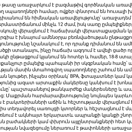
երկու պատ
մագ 20 ունց, 32 
ասը առաջարկում է բազմաթիվ գործնական առավելու
 սպառողների համար, ովքեր փնտրում են հուսալի 
ւումային կոփեր
40 ունց՝ տաք և
սանում են հիմնական առավելությունը՝ առաջադեմ 
հով թափի հետ
խմբահան համ
րմաստիճանում մինչև 12 ժամ, իսկ սառը ըմպելիքները
սկումը վերացնում է հաճախակի վերատաքացման կա
հարթակի և լոգ
երգիա է խնայում ամենօրյա բեռնվածության ընթացքո
համար
ւթյունը նշանակում է, որ դրանք դիմանում են ամե
քի ստանալու, ինչը հաճախ ազդում է ավելի ցածր որ
կի ընթացքում կլանում են հոտեր և համեր, 18-8 ս
ւրաքանչյուր ըմպելիք պահպանի իր սկզբնական համը՝
թյան մասին մտահոգվող սպառողները շահում են ամբո
ն նյութեր, ինչպես օրինակ՝ BPA, ֆտալատներ կամ 
թյունից ազատ արտաքին մակերեսը կանխում է խոնա
յունը՝ պաշտպանելով թանկարժեք մակերեսները և ա
ց: Մաքրման հարմարավետությունը նույնպես կարևոր 
 է բակտերիաների աճին և հեշտությամբ վերացնում 
ալիս տեղավորել սառույցի կտորներ և հեշտացնում է մ
նում է ակնհայտ երկարատև ապրանքի կյանքի շնորհ
ման բաժակների կամ փխրուն այլընտրանքների հե
ության նվազեցումը ներառում է թափոնների առաջա