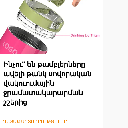
Ինչու՞ են թամբլերները
ավելի թանկ սովորական
վակուումային
ջրամատակարարման
շշերից
ԴԵՏԵՔ ԱՐՏԱԴՐՈՒԹՅՈՒՆԸ