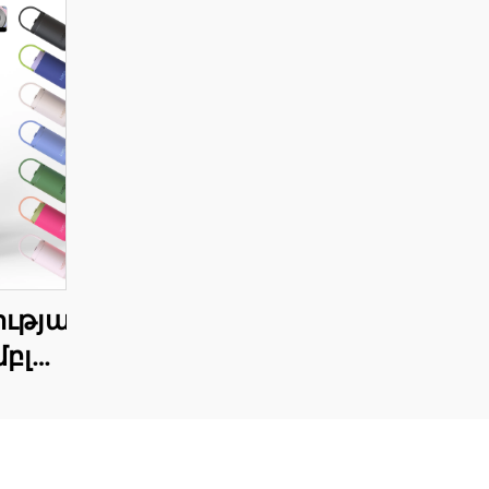
ւթյան
բլեր
տի
ին
պատե