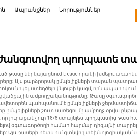
ին
Ապրանքներ
Նորություններ
 չժանգոտվող պողպատե տա
թասը ներկայացնում է cauc որակի խմելու առարկանե
րրերը: Այս բարձրորակ ըմպելիքների տարան պատրա
տոկոս նիկել, ստեղծելով նյութի կազմ, որն ապահովու
վածքային ամբողջականությունը: Թասը օգտագործու
նավետորեն պահպանում է ըմպելիքների ջերմաստիճա
առը ըմպելիքների շուտ սառեցումը ամբողջ օրվա ը
, որ յուրաքանչյուր 18/8 ստայնլես պողպատից թա
վ օգտագործողի համար հարմար դիզայնի տարրեր, 
 Այս թասերի հետևում գտնվող տեխնոլոգիական նո