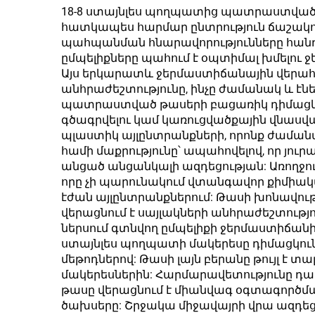
սուրճի մածուկներ՝
18-8 ստայնլես պողպատից պատրաստված թ
հատկապես հարմար ընտրություն ճաշակող
ստենոքս պողպատե
վակո
պահպանման հնարավորությունները հանդի
վակուումային
ապա
ըմպելիքները պահում է օպտիմալ խմելու ջե
Այս երկարատև ջերմաստիճանային վերահ
Տամբլեր՝
անհրաժեշտությունը, ինչը ժամանակ և էն
անհատականացված
պատրաստված թասերի բացառիկ դիմացկունո
գծագրվելու կամ կառուցվածքային վնասված
լոգոյով
պլաստիկ այլընտրանքների, որոնք ժամանա
համի մաքրությունը՝ ապահովելով, որ յո
անցած անցանկալի ազդեցության: Առողջու
որը չի պարունակում վտանգավոր քիմիակա
էժան այլընտրանքներում: Թասի խոնավու
վերացնում է սայլակների անհրաժեշտութ
ներսում գտնվող ըմպելիքի ջերմաստիճանի
ստայնլես պողպատի մակերեսը դիմացկուն
մեթոդներով: Թասի լայն բերանը թույլ է տ
մակերեսներին: Հարմարավետությունը դառ
թասը վերացնում է միանվագ օգտագործ
ծախսերը: Շրջակա միջավայրի վրա ազդեց