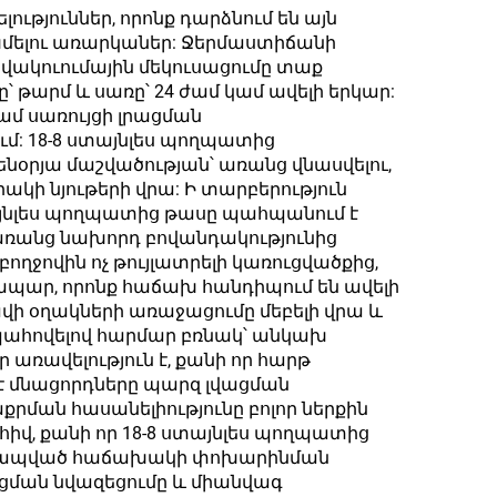
ունց,
թյուններ, որոնք դարձնում են այն
խմելու առարկաներ: Ջերմաստիճանի
 սառը
վակուումային մեկուսացումը տաք
ար՝
՝ թարմ և սառը՝ 24 ժամ կամ ավելի երկար:
մ սառույցի լրացման
ոյի
ւմ: 18-8 ստայնլես պողպատից
նօրյա մաշվածության՝ առանց վնասվելու,
ակի նյութերի վրա: Ի տարբերություն
տայնլես պողպատից թասը պահպանում է
 առանց նախորդ բովանդակությունից
ղջովին ոչ թույլատրելի կառուցվածքից,
կապար, որոնք հաճախ հանդիպում են ավելի
վի օղակների առաջացումը մեբելի վրա և
պահովելով հարմար բռնակ՝ անկախ
առավելություն է, քանի որ հարթ
է մնացորդները պարզ լվացման
աքրման հասանելիությունը բոլոր ներքին
իվ, քանի որ 18-8 ստայնլես պողպատից
տ կապված հաճախակի փոխարինման
ցման նվազեցումը և միանվագ