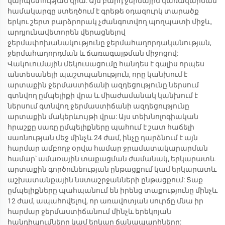
վարպետության վրա: Այս բարդ ջերմային կառավարման
համակարգը ստեղծում է գրեթե օդազուրկ տարածք
երկու շերտ բարձրորակ չժանգոտվող պողպատի միջև,
արդյունավետորեն վերացնելով
ջերմափոխանակությունը ջերմահաղորդականության,
ջերմահաղորդման և ճառագայթման միջոցով:
Վակուումային մեկուսացումը հանդես է գալիս որպես
անտեսանելի պաշտպանություն, որը կանխում է
արտաքին ջերմաստիճանի ազդեցությունը ներսում
գտնվող ըմպելիքի վրա և միաժամանակ կանխում է
ներսում գտնվող ջերմաստիճանի ազդեցությունը
արտաքին մակերևույթի վրա: Այս տեխնոլոգիական
հրաշքը սառը ըմպելիքները պահում է շատ հաճելի
սառնության մեջ մինչև 24 ժամ, ինչը դարձնում է այն
հարմար ամբողջ օրվա համար ջրամատակարարման
համար՝ ամառային տաքացման ժամանակ, երկարատև
արտաքին գործունեության ընթացքում կամ երկարատև
աշխատանքային նստաշրջանների ընթացքում: Տաք
ըմպելիքները պահպանում են իրենց տաքությունը մինչև
12 ժամ, ապահովելով, որ առավոտյան սուրճը մնա իր
հարմար ջերմաստիճանում մինչև երեկոյան
հանդիպումները կամ երկար ճանապարհները: