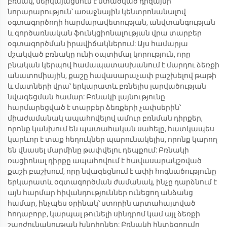
բռնակ, ներկայացնում է մտածված դիզայնի
նորարարություն՝ առաջնային կենտրոնանալով
օգտագործողի հարմարավետության, անվտանգության
և գործառնական ֆունկցիոնալության վրա տարբեր
օգտագործման իրավիճակներում: Այս համարյա
մշակված բռնակը ունի օպտիմալ կորություն, որը
բնական կերպով համապատասխանում է մարդու ձեռքի
անատոմիային, քաշը հավասարաչափ բաշխելով թաթի
և մատների վրա՝ երկարատև բռնելիս լարվածության
նվազեցման համար: Բռնակի լայնությունը
հարմարեցված է տարբեր ձեռքերի չափսերին՝
միաժամանակ ապահովելով ամուր բռնման դիրքեր,
որոնք կանխում են պատահական սահելը, հատկապես
կարևոր է տաք հեղուկներ պարունակելիս, որոնք կարող
են վնասել մարմինը թափվելու դեպքում: Բռնակի
ռացիոնալ դիրքը ապահովում է հավասարակշռված
քաշի բաշխում, որը նվազեցնում է ափի հոգնածությունը
երկարատև օգտագործման ժամանակ, ինչը դարձնում է
այն հարմար հիվանդություններ ունեցող անձանց
համար, ինչպես օրինակ՝ ստորին արտահայտված
հոդաբորբ, կարպալ թունելի սինդրոմ կամ այլ ձեռքի
շարժունակության խնդիրներ: Բռնակի ինտեգրումը