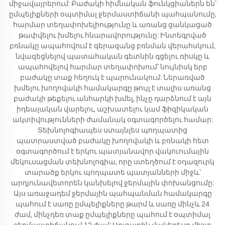
միջավայրերում: Բաժակի հիմնական ֆունկցիաներն են՝
ըմպելիքների օպտիմալ ջերմաստիճանի պահպանումը,
հարմար տեղափոխելիությունը և առանց ցանկացած
թափվելու խմելու հնարավորությունը: Ինտեգրված
բռնակը ապահովում է գերազանց բռնման վերահսկում,
նվազեցնելով պատահական գետնին գցելու ռիսկը և
ապահովելով հարմար տեղափոխում՝ նույնիսկ երբ
բաժակը տաք հեղուկ է պարունակում: Ներառված
խմելու խողովակի համակարգը թույլ է տալիս առանց
բաժակի թեքելու անհարկի խմել, ինչը դարձնում է այն
իդեալական վարելու, աշխատելու կամ ֆիզիկական
ակտիվությունների ժամանակ օգտագործելու համար:
Տեխնոլոգիապես ստայնլես պողպատից
պատրաստված բաժակը խողովակի և բռնակի հետ
օգտագործում է երկու պատյանավոր վակուումային
մեկուսացման տեխնոլոգիա, որը ստեղծում է օդազուրկ
տարածք երկու պողպատե պատյանների միջև՝
արդյունավետորեն կանխելով ջերմային փոխանցումը:
Այս առաջադեմ ջերմային պահպանման համակարգը
պահում է սառը ըմպելիքները թարմ և սառը մինչև 24
ժամ, մինչդեռ տաք ըմպելիքները պահում է օպտիմալ