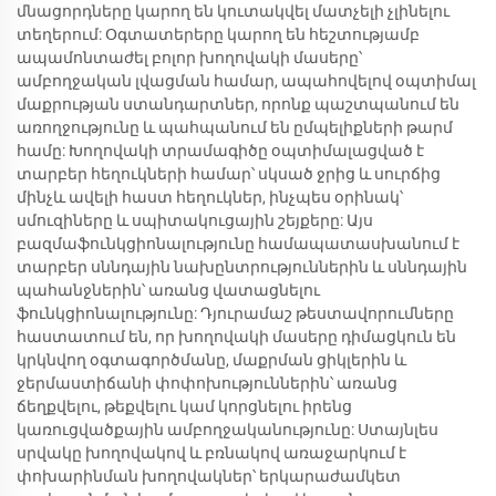
մնացորդները կարող են կուտակվել մատչելի չլինելու
տեղերում: Օգտատերերը կարող են հեշտությամբ
ապամոնտաժել բոլոր խողովակի մասերը՝
ամբողջական լվացման համար, ապահովելով օպտիմալ
մաքրության ստանդարտներ, որոնք պաշտպանում են
առողջությունը և պահպանում են ըմպելիքների թարմ
համը: Խողովակի տրամագիծը օպտիմալացված է
տարբեր հեղուկների համար՝ սկսած ջրից և սուրճից
մինչև ավելի հաստ հեղուկներ, ինչպես օրինակ՝
սմուզիները և սպիտակուցային շեյքերը: Այս
բազմաֆունկցիոնալությունը համապատասխանում է
տարբեր սննդային նախընտրություններին և սննդային
պահանջներին՝ առանց վատացնելու
ֆունկցիոնալությունը: Դյուրամաշ թեստավորումները
հաստատում են, որ խողովակի մասերը դիմացկուն են
կրկնվող օգտագործմանը, մաքրման ցիկլերին և
ջերմաստիճանի փոփոխություններին՝ առանց
ճեղքվելու, թեքվելու կամ կորցնելու իրենց
կառուցվածքային ամբողջականությունը: Ստայնլես
սրվակը խողովակով և բռնակով առաջարկում է
փոխարինման խողովակներ՝ երկարաժամկետ