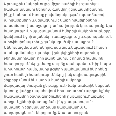
Արտաքին մակերևույթը միշտ հաճելի է շոշափելու
համար՝ անկախ ներսում գտնվող ջերմաստիճանից,
ինչը կանխում է տաք բովանդակության պատճառով
այրվածքները և վերացնում է սառը ըմպելիքների
պատճառով առաջացող խոնավության կուտակումը: Այս
հատկությունը պաշտպանում է մեբելի մակերևույթները,
կանխում է ջրի օղակների առաջացումը և պահպանում է
պրոֆեսիոնալ տեսք ցանկացած միջավայրում:
Մեկուսացման տեխնոլոգիան նաև նպաստում է համի
պահպանմանը՝ պահելով ըմպելիքների օպտիմալ
ջերմաստիճանը, որը բարելավում է դրանց համային
հատկությունները: Սառը սուրճը պահպանում է իր հարթ
և հարուստ համը, սառը թեյերը պահպանում են իրենց
շուտ հաճելի հատկությունները, իսկ սպիտակուցային
շեյքերը մնում են սառը և հաճելի ամբողջ
մարզավարժության ընթացքում: Վակուումային կնքման
կառուցվածքը ապահովում է հաստատուն արդյունքներ
հազարավոր օգտագործումների ընթացքում՝ առանց
արդյունքների վատացման, ինչը ապահովում է
վստահելի ջերմաստիճանի կառավարում և
արդարացնում է ներդրումը: Արտադրության