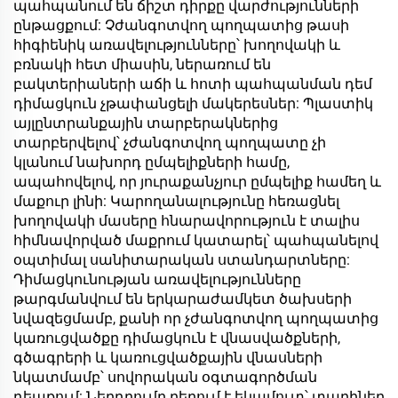
պահպանում են ճիշտ դիրքը վարժությունների
ընթացքում: Չժանգոտվող պողպատից թասի
հիգիենիկ առավելությունները՝ խողովակի և
բռնակի հետ միասին, ներառում են
բակտերիաների աճի և հոտի պահպանման դեմ
դիմացկուն չթափանցելի մակերեսներ: Պլաստիկ
այլընտրանքային տարբերակներից
տարբերվելով՝ չժանգոտվող պողպատը չի
կլանում նախորդ ըմպելիքների համը,
ապահովելով, որ յուրաքանչյուր ըմպելիք համեղ և
մաքուր լինի: Կարողանալությունը հեռացնել
խողովակի մասերը հնարավորություն է տալիս
հիմնավորված մաքրում կատարել՝ պահպանելով
օպտիմալ սանիտարական ստանդարտները:
Դիմացկունության առավելությունները
թարգմանվում են երկարաժամկետ ծախսերի
նվազեցմամբ, քանի որ չժանգոտվող պողպատից
կառուցվածքը դիմացկուն է վնասվածքների,
գծագրերի և կառուցվածքային վնասների
նկատմամբ՝ սովորական օգտագործման
դեպքում: Ներդրումը բերում է եկամուտ՝ տարիներ