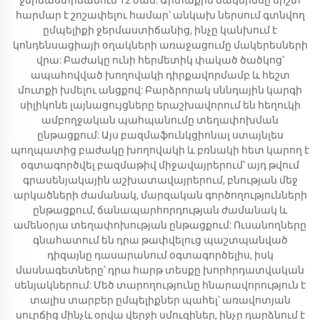
ջերմաստիճանում 12 ժամ: Արտաքին մակերեսը միշտ
հարմար է շոշափելու համար՝ անկախ ներսում գտնվող
ըմպելիքի ջերմաստիճանից, ինչը կանխում է
կոնդենսացիայի օղակների առաջացումը մակերեսների
վրա: Բաժակը ունի հերմետիկ փակած ծածկոց՝
ապահովված խողովակի դիրքավորմամբ և հեշտ
մուտքի խմելու անցքով: Բարձրորակ սննդային կարգի
սիլիկոնե լայնացույցները երաշխավորում են հեղուկի
ամբողջական պահպանումը տեղափոխման
ընթացքում: Այս բազմաֆունկցիոնալ ստայնլես
պողպատից բաժակը խողովակի և բռնակի հետ կարող է
օգտագործվել բազմաթիվ միջավայրերում՝ այդ թվում
գրասենյակային աշխատավայրերում, բնության մեջ
արկածների ժամանակ, մարզական գործողությունների
ընթացքում, ճանապարհորդության ժամանակ և
ամենօրյա տեղափոխության ընթացքում: Ուսանողները
գնահատում են դրա թափվելուց պաշտպանված
դիզայնը դասարանում օգտագործելիս, իսկ
մասնագետները՝ դրա հարթ տեսքը խորհրդատվական
սենյակներում: Մեծ տարողությունը հնարավորություն է
տալիս տարբեր ըմպելիքներ պահել՝ առավոտյան
սուրճից մինչև օրվա վերջի սմուզիներ, ինչը դարձնում է