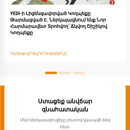
YEDI-ի Լիցենզավորված Կողպեքը
Թարմացված Է. Ներկայացնում ենք Նոր
Հարմարավետ Տրոհվող՝ Ճկվող Շիշիկով
Կողպեքը
ԴԵՏԵՔ ԱՐՏԱԴՐՈՒԹՅՈՒՆԸ
Ստացեք անվճար
գնահատական
Մեր ներկայացուցիչը շուտով կկապվի ձեզ
հետ: