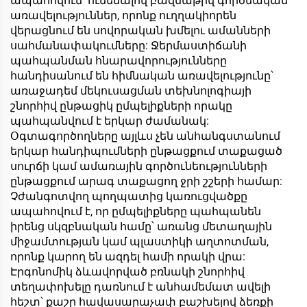
ապահովում՝ ունենալով բազմաթիվ գործնական
Տամբլեր՝
պողպատե
առավելություններ, որոնք ուղղակիորեն
անհատականացված
ճամաքափներ
վերացնում են սովորական խմելու ամանների
լոգոյով
սահմանափակումները: Ջերմաստիճանի
պահպանման հնարավորությունները
հանդիսանում են հիմնական առավելությունը՝
առաջադեմ մեկուսացման տեխնոլոգիայի
շնորհիվ ընթացիկ ըմպելիքների որակը
պահպանվում է երկար ժամանակ:
Օգտագործողները այլևս չեն անհանգստանում
երկար հանդիպումների ընթացքում տաքացած
սուրճի կամ ամառային գործունեությունների
ընթացքում արագ տաքացող ջրի շշերի համար:
Չժանգոտվող պողպատից կառուցվածքը
ապահովում է, որ ըմպելիքները պահպանեն
իրենց սկզբնական համը՝ առանց մետաղային
միջամտության կամ պլաստիկի աղտոտման,
որոնք կարող են ազդել համի որակի վրա:
Էրգոնոմիկ ձևավորված բռնակի շնորհիվ
տեղափոխելը դառնում է անհամեմատ ավելի
հեշտ՝ քաշը հավասարաչափ բաշխելով ձեռքի