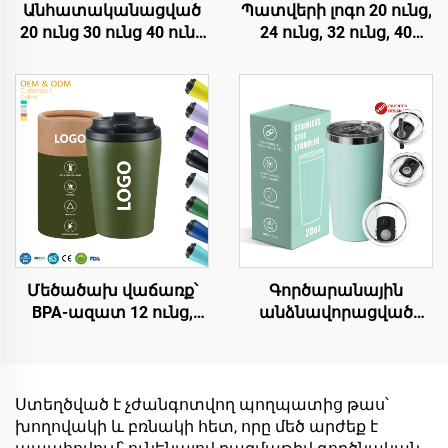
Անհատականացված
Պատվերի լոգո 20 ունց,
20 ունց 30 ունց 40 ունց
24 ունց, 32 ունց, 40
BPA-ազատ շրջվող
ունց՝ թեքս հեղուկի
խողովակով
համար ունեցող թաս,
մեկուսացված
կրճատ
ստենային պողպատե
ճամփորդական
թամբլեր՝ ապահով
մակարդակ,
կափույրով,
շինորհատ պողպատե
խողովակով և
վակուումային
կափույրով՝
մեկուսացված թաս
ճանապարհորդության
բռնակով
համար
Մեծածախ վաճառք՝
Գործարանային
BPA-ազատ 12 ունց,
անձնավորացված
երկկեղմ պատերով
լոգոյով, երկկեղմ
մեկուսացված
պատերով,
ճանապարհորդական
մեկուսացված
սուրճի մածուկներ՝
ճամփորդական
Ստեղծված է չժանգոտվող պողպատից թաս՝
ստենոքս պողպատե
սուրճի բաժակ
խողովակի և բռնակի հետ, որը մեծ արժեք է
վակուումային
ծածկոցով, 20 ունց,