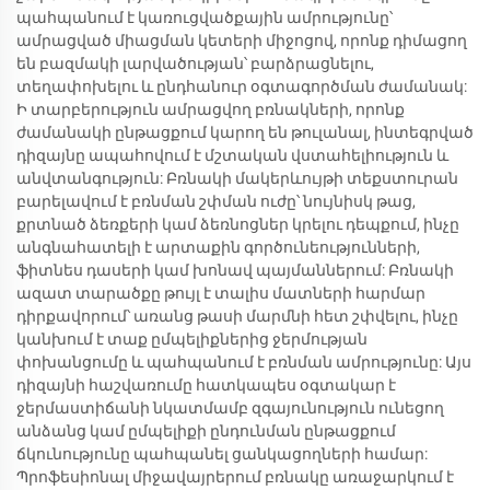
պահպանում է կառուցվածքային ամրությունը՝
ամրացված միացման կետերի միջոցով, որոնք դիմացող
են բազմակի լարվածության՝ բարձրացնելու,
տեղափոխելու և ընդհանուր օգտագործման ժամանակ:
Ի տարբերություն ամրացվող բռնակների, որոնք
ժամանակի ընթացքում կարող են թուլանալ, ինտեգրված
դիզայնը ապահովում է մշտական վստահելիություն և
անվտանգություն: Բռնակի մակերևույթի տեքստուրան
բարելավում է բռնման շփման ուժը՝ նույնիսկ թաց,
քրտնած ձեռքերի կամ ձեռնոցներ կրելու դեպքում, ինչը
անգնահատելի է արտաքին գործունեությունների,
ֆիտնես դասերի կամ խոնավ պայմաններում: Բռնակի
ազատ տարածքը թույլ է տալիս մատների հարմար
դիրքավորում՝ առանց թասի մարմնի հետ շփվելու, ինչը
կանխում է տաք ըմպելիքներից ջերմության
փոխանցումը և պահպանում է բռնման ամրությունը: Այս
դիզայնի հաշվառումը հատկապես օգտակար է
ջերմաստիճանի նկատմամբ զգայունություն ունեցող
անձանց կամ ըմպելիքի ընդունման ընթացքում
ճկունությունը պահպանել ցանկացողների համար:
Պրոֆեսիոնալ միջավայրերում բռնակը առաջարկում է