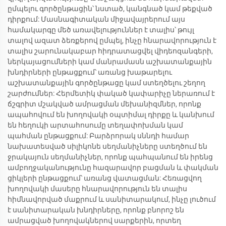
ըմպելու գործընթացին՝ նստած, կանգնած կամ թեքված
դիրքում: Մասնագիտական միջավայրերում այս
համակարգը մեծ առավելություններ է տալիս՝ թույլ
տալով ազատ ձեռքերով ըմպել, ինչը հնարավորություն է
տալիս շարունակաբար հիդրատացվել վիդեոզանգերի,
ներկայացումների կամ մանրամասն աշխատանքային
խնդիրների ընթացքում՝ առանց խաթարելու
աշխատանքային գործընթացը կամ ստեղծելու շեղող
շարժումներ: Հերմետիկ փակած կափարիչը ներառում է
ճշգրիտ մշակված ամրացման մեխանիզմներ, որոնք
ապահովում են խողովակի օպտիմալ դիրքը և կանխում
են հեղուկի արտահոսումը տեղափոխման կամ
պահման ընթացքում: Բարձրորակ սննդի համար
նախատեսված սիլիկոնե սեղմանիչները ստեղծում են
ջրակայուն սեղմանիչներ, որոնք պահպանում են իրենց
ամբողջականությունը հազարավոր բացման և փակման
ցիկլերի ընթացքում՝ առանց վատացման: Հեռացվող
խողովակի մասերը հնարավորություն են տալիս
հիմնավորված մաքրում և սանիտարակում, ինչը լուծում
է սանիտարական խնդիրները, որոնք բնորոշ են
ամրացված խողովակներով սարքերին, որտեղ