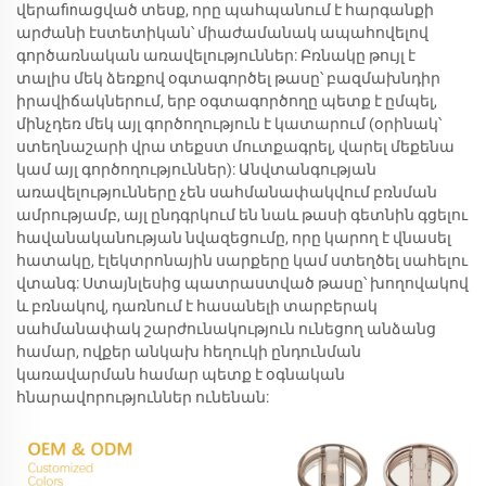
վերաfinացված տեսք, որը պահպանում է հարգանքի
արժանի էստետիկան՝ միաժամանակ ապահովելով
գործառնական առավելություններ: Բռնակը թույլ է
տալիս մեկ ձեռքով օգտագործել թասը՝ բազմախնդիր
իրավիճակներում, երբ օգտագործողը պետք է ըմպել,
մինչդեռ մեկ այլ գործողություն է կատարում (օրինակ՝
ստեղնաշարի վրա տեքստ մուտքագրել, վարել մեքենա
կամ այլ գործողություններ): Անվտանգության
առավելությունները չեն սահմանափակվում բռնման
ամրությամբ, այլ ընդգրկում են նաև թասի գետնին գցելու
հավանականության նվազեցումը, որը կարող է վնասել
հատակը, էլեկտրոնային սարքերը կամ ստեղծել սահելու
վտանգ: Ստայնլեսից պատրաստված թասը՝ խողովակով
և բռնակով, դառնում է հասանելի տարբերակ
սահմանափակ շարժունակություն ունեցող անձանց
համար, ովքեր անկախ հեղուկի ընդունման
կառավարման համար պետք է օգնական
հնարավորություններ ունենան: