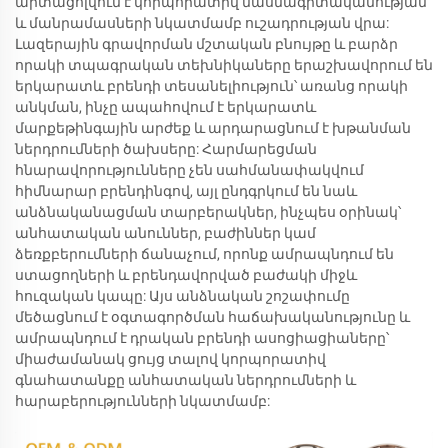
արտացոլվում է կորպորատիվ մասնագիտականության
և մանրամասների նկատմամբ ուշադրության վրա:
Լազերային գրավորման մշտական բնույթը և բարձր
որակի տպագրական տեխնիկաները երաշխավորում են
երկարատև բրենդի տեսանելիություն՝ առանց որակի
անկման, ինչը ապահովում է երկարատև
մարքեթինգային արժեք և արդարացնում է խթանման
ներդրումների ծախսերը: Հարմարեցման
հնարավորությունները չեն սահմանափակվում
հիմնարար բրենդինգով, այլ ընդգրկում են նաև
անձնականացման տարբերակներ, ինչպես օրինակ՝
անհատական անուններ, բաժիններ կամ
ձեռքբերումների ճանաչում, որոնք ամրապնդում են
ստացողների և բրենդավորված բաժակի միջև
հուզական կապը: Այս անձնական շոշափումը
մեծացնում է օգտագործման հաճախականությունը և
ամրապնդում է դրական բրենդի ասոցիացիաները՝
միաժամանակ ցույց տալով կորպորատիվ
գնահատանքը անհատական ներդրումների և
հարաբերությունների նկատմամբ: