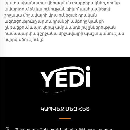
պատասխանատու վերացման տարբերակներ, որոնք
ավարտում են կայունության ցիկլը՝ պահպանելով
շրջակա միջավայրի վրա ունեցած դրական
ազդեցությունը արտադրանքի ամբողջ կյանքի
ընթացքում և այդ կերպ ամրապնդելով ընկերության
համապարփակ շրջակա միջավայրի պաշտպանության
նվիրվածությունը:
ԿԱՊՎԵՔ ՄԵԶ ՀԵՏ
Չինաստան, Ծզեցզյան նահանգ, Ջինհուա քաղաք,