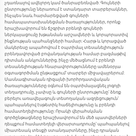
չդառնալով ավելորդ կամ ծանրաբեռնված: Գույների
ընտրությունը ներառում է ստանդարտ տարբերակներ,
ինչպես նաև հարմարեցված գույների
համապատասխանեցման ծառայություններ, որոնք
երաշխավորում են ճշգրիտ բրենդի գույների
ներկայացումը խթանման արշավների և կորպորատիվ
ինքնության պահանջների համար: Հարթ և կորացված
մակերեսը ապահովում է օպտիմալ տեսանելիություն
բրենդավորված բովանդակության համար բազմաթիվ
դիտման անկյուններից, ինչը մեծացնում է բրենդի
տեսանելիության հնարավորությունները ամենօրյա
օգտագործման ընթացքում՝ տարբեր միջավայրերում:
Մասնագիտական դիզայնի խորհրդատվական
ծառայությունները օգնում են օպտիմալացնել լոգոյի
տեղադրումը, չափսը և գույների ընտրությունը՝ ձեռք
բերելու առավելագույն տեսողական ազդեցություն՝
պահպանելով էսթետիկ հաճելիությունը և բրենդի
համատեղելիությունը: Որակի վերահսկման
գործընթացները երաշխավորում են մեծ պատվերների
դեպքում համատեղելի վերարտադրումը՝ պահպանելով
միատեսակ տեսքի ստանդարտները, ինչը դրական