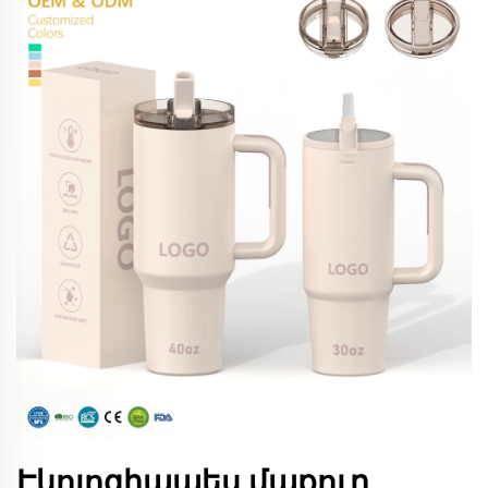
Էկոլոգիապես մաքուր