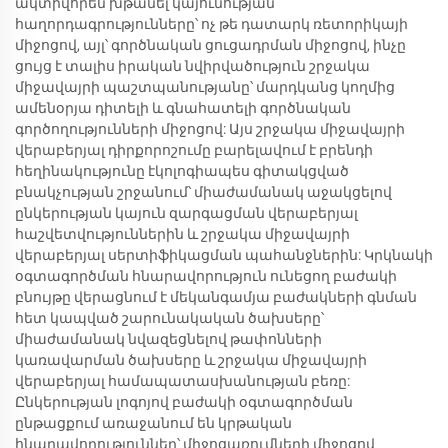
ակտիվորեն խթանել կայունության
հաղորդագրությունները՝ ոչ թե դատարկ ռետորիկայի
միջոցով, այլ՝ գործնական ցուցադրման միջոցով, ինչը
ցույց է տալիս իրական նվիրվածություն շրջակա
միջավայրի պաշտպանությանը՝ մարդկանց կողմից
ամենօրյա դիտելի և գնահատելի գործնական
գործողությունների միջոցով: Այս շրջակա միջավայրի
վերաբերյալ դիրքորոշումը բարելավում է բրենդի
հեղինակությունը էկոլոգիապես գիտակցված
բնակչության շրջանում՝ միաժամանակ աջակցելով
ընկերության կայուն զարգացման վերաբերյալ
հաշվետվություններին և շրջակա միջավայրի
վերաբերյալ սերտիֆիկացման պահանջներին: Կրկնակի
օգտագործման հնարավորություն ունեցող բաժակի
բնույթը վերացնում է մեկանգամյա բաժակների գնման
հետ կապված շարունակական ծախսերը՝
միաժամանակ նվազեցնելով թափոնների
կառավարման ծախսերը և շրջակա միջավայրի
վերաբերյալ համապատասխանության բեռը:
Ընկերության լոգոյով բաժակի օգտագործման
ընթացքում առաջանում են կրթական
հնարավորություններ՝ միջոցառումների միջոցով