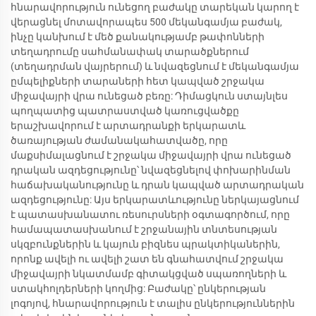
հնարավորություն ունեցող բաժակը տարեկան կարող է
վերացնել մոտավորապես 500 մեկանգամյա բաժակ,
ինչը կանխում է մեծ քանակությամբ թափոնների
տեղադրումը սահմանափակ տարածքներում
(տեղադրման վայրերում) և նվազեցնում է մեկանգամյա
ըմպելիքների տարաների հետ կապված շրջակա
միջավայրի վրա ունեցած բեռը: Դիմացկուն ստայնլես
պողպատից պատրաստված կառուցվածքը
երաշխավորում է արտադրանքի երկարատև
ծառայության ժամանակահատվածը, որը
մաքսիմալացնում է շրջակա միջավայրի վրա ունեցած
դրական ազդեցությունը՝ նվազեցնելով փոխարինման
հաճախականությունը և դրան կապված արտադրական
ազդեցությունը: Այս երկարատևությունը ներկայացնում
է պատասխանատու ռեսուրսների օգտագործում, որը
համապատասխանում է շրջանային տնտեսության
սկզբունքներին և կայուն բիզնես պրակտիկաներին,
որոնք ավելի ու ավելի շատ են գնահատվում շրջակա
միջավայրի նկատմամբ գիտակցված սպառողների և
ստակհոլդերների կողմից: Բաժակը՝ ընկերության
լոգոյով, հնարավորություն է տալիս ընկերություններին