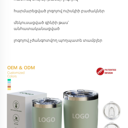
հարմարեցված լոգոյով ուիսկիի բաժակներ
մեկուսացված գինիի թաս՝
անհատականացված
լոգոյով չժանգոտվող պողպատե տամբլեր