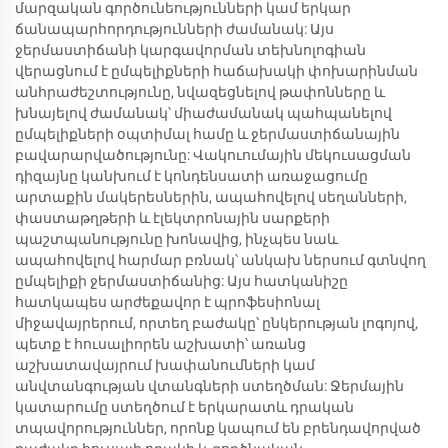
մարզական գործունեությունների կամ երկար
ճանապարհորդությունների ժամանակ: Այս
ջերմաստիճանի կարգավորման տեխնոլոգիան
վերացնում է ըմպելիքների հաճախակի փոխարինման
անհրաժեշտությունը, նվազեցնելով թափոնները և
խնայելով ժամանակ՝ միաժամանակ պահպանելով
ըմպելիքների օպտիմալ համը և ջերմաստիճանային
բավարարվածությունը: Վակուումային մեկուսացման
դիզայնը կանխում է կոնդենսատի առաջացումը
արտաքին մակերեսներին, ապահովելով սեղանների,
փաստաթղթերի և էլեկտրոնային սարքերի
պաշտպանությունը խոնավից, ինչպես նաև
ապահովելով հարմար բռնակ՝ անկախ ներսում գտնվող
ըմպելիքի ջերմաստիճանից: Այս հատկանիշը
հատկապես արժեքավոր է պրոֆեսիոնալ
միջավայրերում, որտեղ բաժակը՝ ընկերության լոգոյով,
պետք է հուսալիորեն աշխատի՝ առանց
աշխատավայրում խափանումների կամ
անվտանգության վտանգների ստեղծման: Ջերմային
կատարումը ստեղծում է երկարատև դրական
տպավորություններ, որոնք կապում են բրենդավորված