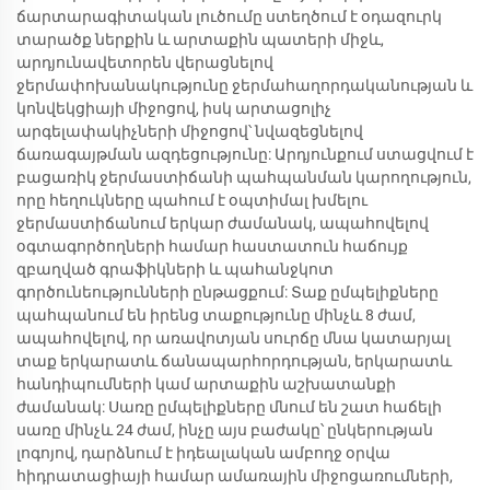
ճարտարագիտական լուծումը ստեղծում է օդազուրկ
տարածք ներքին և արտաքին պատերի միջև,
արդյունավետորեն վերացնելով
ջերմափոխանակությունը ջերմահաղորդականության և
կոնվեկցիայի միջոցով, իսկ արտացոլիչ
արգելափակիչների միջոցով՝ նվազեցնելով
ճառագայթման ազդեցությունը: Արդյունքում ստացվում է
բացառիկ ջերմաստիճանի պահպանման կարողություն,
որը հեղուկները պահում է օպտիմալ խմելու
ջերմաստիճանում երկար ժամանակ, ապահովելով
օգտագործողների համար հաստատուն հաճույք
զբաղված գրաֆիկների և պահանջկոտ
գործունեությունների ընթացքում: Տաք ըմպելիքները
պահպանում են իրենց տաքությունը մինչև 8 ժամ,
ապահովելով, որ առավոտյան սուրճը մնա կատարյալ
տաք երկարատև ճանապարհորդության, երկարատև
հանդիպումների կամ արտաքին աշխատանքի
ժամանակ: Սառը ըմպելիքները մնում են շատ հաճելի
սառը մինչև 24 ժամ, ինչը այս բաժակը՝ ընկերության
լոգոյով, դարձնում է իդեալական ամբողջ օրվա
հիդրատացիայի համար ամառային միջոցառումների,