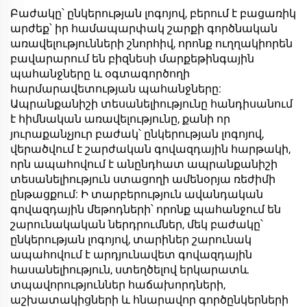
Լցամասային
ճամփորդական
Բաժակը՝ ընկերության լոգոյով, բերում է բացառիկ
պողպատե
սուրճի բաժակ
արժեք՝ իր համապարփակ շարքի գործնական
ճամփորդական մագ
ծածկոցով, 20 ունց,
առավելությունների շնորհիվ, որոնք ուղղակիորեն
կափարիչով տաք և
պողպատե
բավարարում են բիզնեսի մարքեթինգային
սառը համար
ճամաքափներ
պահանջները և օգտագործողի
հարմարավետության պահանջները:
Ապրանքանիշի տեսանելիությունը հանդիսանում
է հիմնական առավելությունը, քանի որ
յուրաքանչյուր բաժակ՝ ընկերության լոգոյով,
վերածվում է շարժական գովազդային հարթակի,
որն ապահովում է անընդհատ ապրանքանիշի
տեսանելիություն ստացողի ամենօրյա ռեժիմի
ընթացքում: Ի տարբերություն ավանդական
գովազդային մեթոդների՝ որոնք պահանջում են
շարունակական ներդրումներ, մեկ բաժակը՝
ընկերության լոգոյով, տարիներ շարունակ
ապահովում է արդյունավետ գովազդային
հասանելիություն, ստեղծելով երկարատև
տպավորություններ հաճախորդների,
աշխատակիցների և հնարավոր գործընկերների