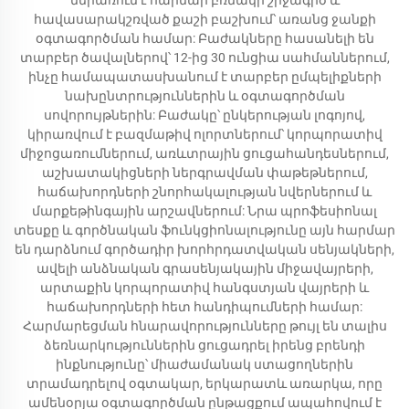
ներառում է հարմար բռնակի շրջագիծ և
հավասարակշռված քաշի բաշխում՝ առանց ջանքի
օգտագործման համար: Բաժակները հասանելի են
տարբեր ծավալներով՝ 12-ից 30 ունցիա սահմաններում,
ինչը համապատասխանում է տարբեր ըմպելիքների
նախընտրություններին և օգտագործման
սովորույթներին: Բաժակը՝ ընկերության լոգոյով,
կիրառվում է բազմաթիվ ոլորտներում՝ կորպորատիվ
միջոցառումներում, առևտրային ցուցահանդեսներում,
աշխատակիցների ներգրավման փաթեթներում,
հաճախորդների շնորհակալության նվերներում և
մարքեթինգային արշավներում: Նրա պրոֆեսիոնալ
տեսքը և գործնական ֆունկցիոնալությունը այն հարմար
են դարձնում գործադիր խորհրդատվական սենյակների,
ավելի անձնական գրասենյակային միջավայրերի,
արտաքին կորպորատիվ հանգստյան վայրերի և
հաճախորդների հետ հանդիպումների համար:
Հարմարեցման հնարավորությունները թույլ են տալիս
ձեռնարկություններին ցուցադրել իրենց բրենդի
ինքնությունը՝ միաժամանակ ստացողներին
տրամադրելով օգտակար, երկարատև առարկա, որը
ամենօրյա օգտագործման ընթացքում ապահովում է