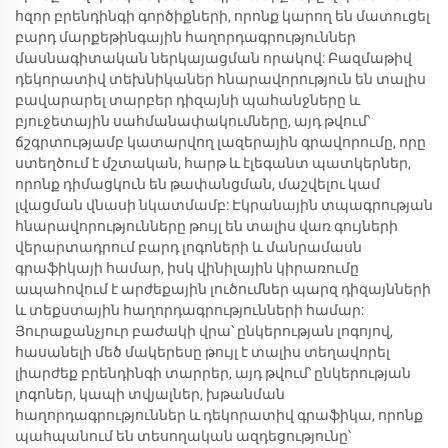
հզոր բրենդինգի գործիքների, որոնք կարող են մատուցել
բարդ մարքեթինգային հաղորդագրություններ
մասնագիտական ներկայացման որակով: Բազմաթիվ
դեկորատիվ տեխնիկաներ հնարավորություն են տալիս
բավարարել տարբեր դիզայնի պահանջները և
բյուջետային սահմանափակումները, այդ թվում՝
ճշգրտությամբ կատարվող լազերային գրավորումը, որը
ստեղծում է մշտական, հարթ և էլեգանտ պատկերներ,
որոնք դիմացկուն են թափանցման, մաշվելու կամ
լվացման վնասի նկատմամբ: Էկրանային տպագրության
հնարավորությունները թույլ են տալիս վառ գույների
վերարտադրում բարդ լոգոների և մանրամասն
գրաֆիկայի համար, իսկ վինիլային կիրառումը
ապահովում է արժեքային լուծումներ պարզ դիզայնների
և տեքստային հաղորդագրությունների համար:
Յուրաքանչյուր բաժակի վրա՝ ընկերության լոգոյով,
հասանելի մեծ մակերեսը թույլ է տալիս տեղավորել
լիարժեք բրենդինգի տարրեր, այդ թվում՝ ընկերության
լոգոներ, կապի տվյալներ, խթանման
հաղորդագրություններ և դեկորատիվ գրաֆիկա, որոնք
պահպանում են տեսողական ազդեցությունը՝