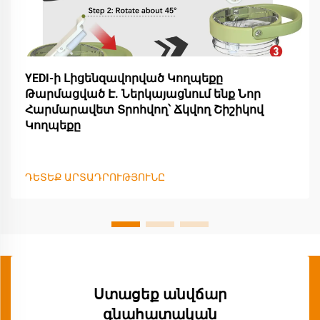
YEDI-ի Լիցենզավորված Կողպեքը
Թարմացված Է. Ներկայացնում ենք Նոր
Հարմարավետ Տրոհվող՝ Ճկվող Շիշիկով
Կողպեքը
ԴԵՏԵՔ ԱՐՏԱԴՐՈՒԹՅՈՒՆԸ
Ստացեք անվճար
գնահատական