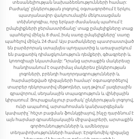
տեսանելիության նախաձեռնությունների համար:
Բաժակը՝ ընկերության լոգոյով, օգտագործում է երկու
պատյանավոր վակուումային մեկուսացման
տեխնոլոգիա, որը երկար ժամանակ պահում է
ըմպելիքների ջերմաստիճանը՝ տաք ըմպելիքները տաք
պահելով մինչև 8 ժամ, իսկ սառը ըմպելիքները՝ սառը
պահելով մինչև 24 ժամ: Այս բաժակները պատրաստված
են բարձրորակ ստայնլես պողպատից և առաջարկում
են բացառիկ դիմացկունություն դեմքերի, գծագրերի և
կոռոզիայի նկատմամբ: Դրանց արտաքին մակերեսը
հանդիսանում է օպտիմալ մակերես ընկերության
լոգոների, բրենդի հաղորդագրությունների և
հարմարեցված դիզայների համար՝ օգտագործելով
տարբեր դեկորատիվ մեթոդներ, այդ թվում՝ լազերային
գրավորում, սեղանային տպագրություն և վինիլային
կիրառում: Յուրաքանչյուր բաժակ՝ ընկերության լոգոյով,
ունի ապահով, արտահոսման կանխարգելման
կափարիչ՝ հեշտ բացման ֆունկցիայով, ինչը դարձնում է
այն հարմար գրասենյակային միջավայրերի, արտաքին
գործունեությունների և ամենօրյա
տեղափոխությունների համար: Էրգոնոմիկ դիզայնը