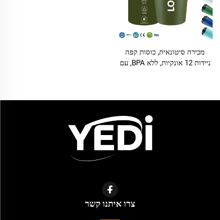
מכירה סיטונאית, כוסות קפה
ניידות 12 אונקיות, ללא BPA, עם
דופן כפולה ובידוד, פלדת אל חלד,
כוס משעשית עם לוגו מותאם
אישית
צרו איתנו קשר