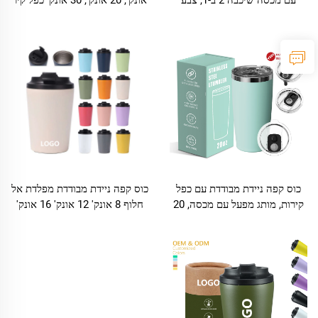
מותאם עם ציפוי נחושת אבקה,
מבודד ספל נייר מפלדת אל-חלצ'ה
טאמבלר מותאם אישית עם לוגו
לקפה יין בירה ספל נייר
כוס קפה ניידת מבודדת עם כפל
כוס קפה ניידת מבודדת מפלדת אל
קירות, מותג מפעל עם מכסה, 20
חלוף 8 אונק' 12 אונק' 16 אונק'
אונקיות, כוסות סטנلس 304
עם לוגו מותאם, ספל כפל שכבת
וואקום, נייד, עם מכסה עמידה
למצב