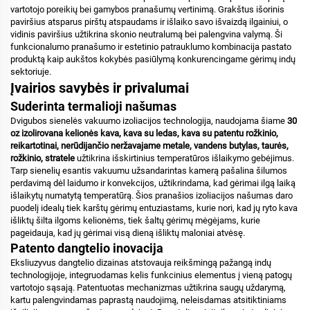
vartotojo poreikių bei gamybos pranašumų vertinimą. Grakštus išorinis
paviršius atsparus pirštų atspaudams ir išlaiko savo išvaizdą ilgainiui, o
vidinis paviršius užtikrina skonio neutralumą bei palengvina valymą. Ši
funkcionalumo pranašumo ir estetinio patrauklumo kombinacija pastato
produktą kaip aukštos kokybės pasiūlymą konkurencingame gėrimų indų
sektoriuje.
Įvairios savybės ir privalumai
Suderinta termalioji našumas
Dvigubos sienelės vakuumo izoliacijos technologija, naudojama šiame
30
oz izolirovana kelionės kava, kava su ledas, kava su patentu rožkinio,
reikartotinai, nerūdijančio neržavajame metale, vandens butylas, taurės,
rožkinio, stratele
užtikrina išskirtinius temperatūros išlaikymo gebėjimus.
Tarp sienelių esantis vakuumu užsandarintas kamerą pašalina šilumos
perdavimą dėl laidumo ir konvekcijos, užtikrindama, kad gėrimai ilgą laiką
išlaikytų numatytą temperatūrą. Šios pranašios izoliacijos našumas daro
puodelį idealų tiek karštų gėrimų entuziastams, kurie nori, kad jų ryto kava
išliktų šilta ilgoms kelionėms, tiek šaltų gėrimų mėgėjams, kurie
pageidauja, kad jų gėrimai visą dieną išliktų maloniai atvėsę.
Patento dangtelio inovacija
Eksliuzyvus dangtelio dizainas atstovauja reikšmingą pažangą indų
technologijoje, integruodamas kelis funkcinius elementus į vieną patogų
vartotojo sąsają. Patentuotas mechanizmas užtikrina saugų uždarymą,
kartu palengvindamas paprastą naudojimą, neleisdamas atsitiktiniams