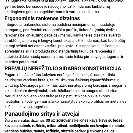
išsiliejimams pervežant ar naudojant. Dangtelis prisitaiko prie tradicinio
gėrimo būdo bei šiaudelio naudojimo, užtikrindamas lankstumą
skirtingiems gėrimų pageidavimams ir vartojimo stiliams.
Ergonominis rankenos dizainas
Integruota rankenėlės sistema padidina nešiojamumą ir naudotojo
patogumą, pasižyminti ergonomišku profiliu, tinkančiu įvairių dydžių
rankoms bei gniaužimo pageidavimams. Rankenėlės dizainas svarsto
struktūrinį stiprumą ir lengvą konstrukciją, užtikrindamas, kad taurė būtų
patogi nešioti net esant visiškai pripildytai. Šis apgalvotas inžinerinis
sprendimas skiria produktą nuo standartinių taurių be rankenėlių ir
suteikia didelę naudą naudotojams, kurie teikia pirmenybę patogumui ir
patirties patogumui.
PREMIJŲ NERĖŽTOJO SIDABRO KONSTRUKCIJA
Pagaminta iš aukštos kokybės nerūdijančio plieno, ši daugkartinio
naudojimo vandens butelių taurė užtikrina išskirtinį ilgaamžiškumą ir
tvirtumą. Medžiagos parinkimas užtikrina atsparumą korozijai, smūgiams
ir kasdieniam dėvėjimuisi, kartu išlaikant maisto saugos standartus.
Nerūdijančio plieno konstrukcija taip pat užtikrina puikią skonio
neutralumą, todėl gėrimai išlaiko numatytus skonių profilius be metalinės
kliūties ar kvapų sugerties.
Panaudojimo sritys ir atvejai
Šio universalus dizainas
30 oz izolirovana kelionės kava, kava su ledas,
kava su patentu rožkinio, reikartotinai, nerūdijančio neržavajame metale,
vandens butylas, taurės, rožkinio, stratele
padaro jį tinkamą daugeliui