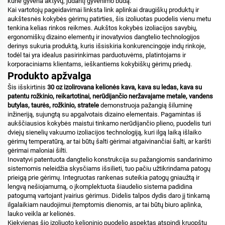
kurie gyvena aktyvų, judantį gyvenimo būdą.
Kai vartotojų pageidavimai linksta link aplinkai draugiškų produktų ir
aukštesnės kokybės gėrimų patirties, šis izoliuotas puodelis vienu metu
tenkina kelias rinkos reikmes. Aukštos kokybės izoliacijos savybių,
ergonomiškų dizaino elementų ir inovatyvios dangtelio technologijos
derinys sukuria produktą, kuris išsiskiria konkurencingoje indų rinkoje,
todėl tai yra idealus pasirinkimas parduotuvėms, platintojams ir
korporaciniams klientams, ieškantiems kokybiškų gėrimų priedų.
Produkto apžvalga
Šis išskirtinis
30 oz izolirovana kelionės kava, kava su ledas, kava su
patentu rožkinio, reikartotinai, nerūdijančio neržavajame metale, vandens
butylas, taurės, rožkinio, stratele
demonstruoja pažangią šiluminę
inžineriją, sujungtą su apgalvotais dizaino elementais. Pagamintas iš
aukščiausios kokybės maistui tinkamo nerūdijančio plieno, puodelis turi
dviejų sienelių vakuumo izoliacijos technologiją, kuri ilgą laiką išlaiko
gėrimų temperatūrą, ar tai būtų šalti gėrimai atgaivinančiai šalti, ar karšti
gėrimai maloniai šilti.
Inovatyvi patentuota dangtelio konstrukcija su pažangiomis sandarinimo
sistemomis neleidžia skysčiams išsilieti, tuo pačiu užtikrindama patogų
prieigą prie gėrimų. Integruotas rankenas suteikia patogų gniaužtą ir
lengvą nešiojamumą, o įkomplektuota šiaudelio sistema padidina
patogumą vartojant įvairius gėrimus. Didelis talpos dydis daro jį tinkamą
ilgalaikiam naudojimui įtemptomis dienomis, ar tai būtų biuro aplinka,
lauko veikla ar kelionės.
Kiekvienas šio izoliuoto kelioninio puodelio aspektas atspindi kruopštų