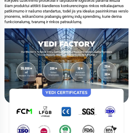
kokybės užtikrinimo protokolai ir tarptautinė logistikos parama leidžia
šiam produktui atitikti šiandienos konkurencingos rinkos reikalaujamus
patikimumo ir našumo standartus, todėl jis yra idealus pasirinkimas verslo
įmonėms, ieškančioms prabangių gėrimų indų sprendimų, kurie derina
funkcionalumą, tvarumą ir rinkos patrauklumą.