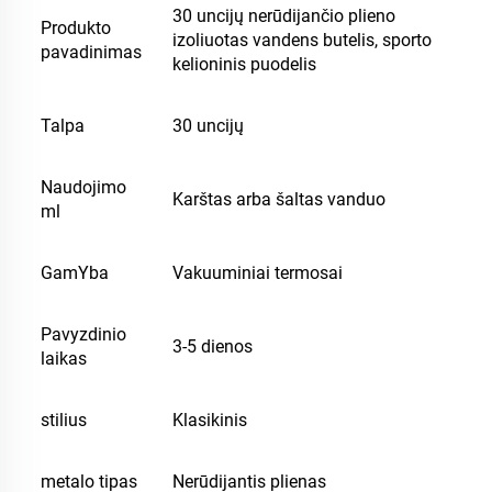
30 uncijų nerūdijančio plieno
Produkto
izoliuotas vandens butelis, sporto
pavadinimas
kelioninis puodelis
Talpa
30 uncijų
Naudojimo
Karštas arba šaltas vanduo
ml
GamYba
Vakuuminiai termosai
Pavyzdinio
3-5 dienos
laikas
stilius
Klasikinis
metalo tipas
Nerūdijantis plienas