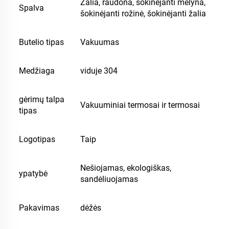
Žalia, raudona, šokinėjanti mėlyna,
Spalva
šokinėjanti rožinė, šokinėjanti žalia
Butelio tipas
Vakuumas
Medžiaga
viduje 304
gėrimų talpa
Vakuuminiai termosai ir termosai
tipas
Logotipas
Taip
Nešiojamas, ekologiškas,
ypatybė
sandėliuojamas
Pakavimas
dėžės