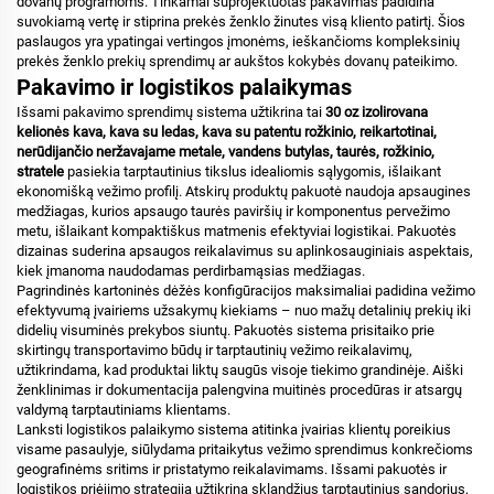
dovanų programoms. Tinkamai suprojektuotas pakavimas padidina
suvokiamą vertę ir stiprina prekės ženklo žinutes visą kliento patirtį. Šios
paslaugos yra ypatingai vertingos įmonėms, ieškančioms kompleksinių
prekės ženklo prekių sprendimų ar aukštos kokybės dovanų pateikimo.
Pakavimo ir logistikos palaikymas
Išsami pakavimo sprendimų sistema užtikrina tai
30 oz izolirovana
kelionės kava, kava su ledas, kava su patentu rožkinio, reikartotinai,
nerūdijančio neržavajame metale, vandens butylas, taurės, rožkinio,
stratele
pasiekia tarptautinius tikslus idealiomis sąlygomis, išlaikant
ekonomišką vežimo profilį. Atskirų produktų pakuotė naudoja apsaugines
medžiagas, kurios apsaugo taurės paviršių ir komponentus pervežimo
metu, išlaikant kompaktiškus matmenis efektyviai logistikai. Pakuotės
dizainas suderina apsaugos reikalavimus su aplinkosauginiais aspektais,
kiek įmanoma naudodamas perdirbamąsias medžiagas.
Pagrindinės kartoninės dėžės konfigūracijos maksimaliai padidina vežimo
efektyvumą įvairiems užsakymų kiekiams – nuo mažų detalinių prekių iki
didelių visuminės prekybos siuntų. Pakuotės sistema prisitaiko prie
skirtingų transportavimo būdų ir tarptautinių vežimo reikalavimų,
užtikrindama, kad produktai liktų saugūs visoje tiekimo grandinėje. Aiški
ženklinimas ir dokumentacija palengvina muitinės procedūras ir atsargų
valdymą tarptautiniams klientams.
Lanksti logistikos palaikymo sistema atitinka įvairias klientų poreikius
visame pasaulyje, siūlydama pritaikytus vežimo sprendimus konkrečioms
geografinėms sritims ir pristatymo reikalavimams. Išsami pakuotės ir
logistikos priėjimo strategija užtikrina sklandžius tarptautinius sandorius,