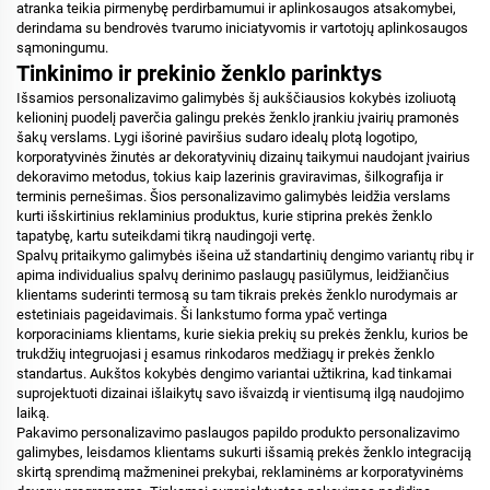
atranka teikia pirmenybę perdirbamumui ir aplinkosaugos atsakomybei,
derindama su bendrovės tvarumo iniciatyvomis ir vartotojų aplinkosaugos
sąmoningumu.
Tinkinimo ir prekinio ženklo parinktys
Išsamios personalizavimo galimybės šį aukščiausios kokybės izoliuotą
kelioninį puodelį paverčia galingu prekės ženklo įrankiu įvairių pramonės
šakų verslams. Lygi išorinė paviršius sudaro idealų plotą logotipo,
korporatyvinės žinutės ar dekoratyvinių dizainų taikymui naudojant įvairius
dekoravimo metodus, tokius kaip lazerinis graviravimas, šilkografija ir
terminis pernešimas. Šios personalizavimo galimybės leidžia verslams
kurti išskirtinius reklaminius produktus, kurie stiprina prekės ženklo
tapatybę, kartu suteikdami tikrą naudingoji vertę.
Spalvų pritaikymo galimybės išeina už standartinių dengimo variantų ribų ir
apima individualius spalvų derinimo paslaugų pasiūlymus, leidžiančius
klientams suderinti termosą su tam tikrais prekės ženklo nurodymais ar
estetiniais pageidavimais. Ši lankstumo forma ypač vertinga
korporaciniams klientams, kurie siekia prekių su prekės ženklu, kurios be
trukdžių integruojasi į esamus rinkodaros medžiagų ir prekės ženklo
standartus. Aukštos kokybės dengimo variantai užtikrina, kad tinkamai
suprojektuoti dizainai išlaikytų savo išvaizdą ir vientisumą ilgą naudojimo
laiką.
Pakavimo personalizavimo paslaugos papildo produkto personalizavimo
galimybes, leisdamos klientams sukurti išsamią prekės ženklo integraciją
skirtą sprendimą mažmeninei prekybai, reklaminėms ar korporatyvinėms