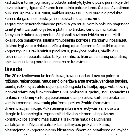
kad užtikrintume, jog mūsų produktai išlaikytų lyderio pozicijas rinkoje dėl
savo našumo, ilgaamžiškumo ir estetinio patrauklumo. Šis pasišventimas
puikumu apima visus mūsų veiklos aspektus – nuo pradinio produkto
kūrimo iki galutinės pristatymo ir paskatinio aptarnavimo.
Tarptautinė bendradarbiavimo praktika yra mūsų verslo požiūrio pagrindas,
turint įtvirtintas partnerystes ir platinimo tinklus, kurie apima kelias
žemynus ir rinkos segmentus. Ši globali buvimas leidžia mums teikti
lokalizuotą palaikymą, išlaikant nuoseklią kokybės standartų ir paslaugų
tiekimo lygį visose rinkose. Mūsų daugiaplanė pramonės patirtis apima
korporatyvinius reklaminius produktus, prekybos prekes, viešbučių
reikmenas ir specializuotas taikymo sritis, užtikrinant išsamią supratimą
apie įvairių klientų poreikius ir rinkos reikalavimus.
Išvada
The
30 oz izolirovana kelionės kava, kava su ledas, kava su patentu
rožkinio, reikartotinai, nerūdijančio neržavajame metale, vandens butylas,
taurės, rožkinio, stratele
sujungia pažengusią inžineriją, apgalvotą dizainą
ir rinkai orientuotą funkcionalumą. Šis prabangus gėrimų indų sprendimas
tenkina modernių vartotojų besikeičiančias poreikis, kartu suteikdamas
verslo įmonėms universalų platformą prekės ženklo formavimui ir
diferenciacijai rinkoje. Aukštesnioji šiluminė efektyvumas, inovatyvi
dangtelio technologija, ergonomiški dizaino elementai ir patvarus
konstrukcijos sprendimas sukuria išskirtinę naudą galutiniams
vartotojams, siūlydami patrauklias galimybes prekybininkams,
platintojams ir korporaciniams klientams. Išsamios pritaikymo galimybės,