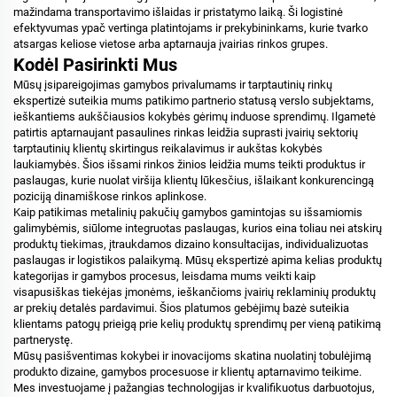
mažindama transportavimo išlaidas ir pristatymo laiką. Ši logistinė
efektyvumas ypač vertinga platintojams ir prekybininkams, kurie tvarko
atsargas keliose vietose arba aptarnauja įvairias rinkos grupes.
Kodėl Pasirinkti Mus
Mūsų įsipareigojimas gamybos privalumams ir tarptautinių rinkų
ekspertizė suteikia mums patikimo partnerio statusą verslo subjektams,
ieškantiems aukščiausios kokybės gėrimų induose sprendimų. Ilgametė
patirtis aptarnaujant pasaulines rinkas leidžia suprasti įvairių sektorių
tarptautinių klientų skirtingus reikalavimus ir aukštas kokybės
laukiamybės. Šios išsami rinkos žinios leidžia mums teikti produktus ir
paslaugas, kurie nuolat viršija klientų lūkesčius, išlaikant konkurencingą
poziciją dinamiškose rinkos aplinkose.
Kaip patikimas metalinių pakučių gamybos gamintojas su išsamiomis
galimybėmis, siūlome integruotas paslaugas, kurios eina toliau nei atskirų
produktų tiekimas, įtraukdamos dizaino konsultacijas, individualizuotas
paslaugas ir logistikos palaikymą. Mūsų ekspertizė apima kelias produktų
kategorijas ir gamybos procesus, leisdama mums veikti kaip
visapusiškas tiekėjas įmonėms, ieškančioms įvairių reklaminių produktų
ar prekių detalės pardavimui. Šios platumos gebėjimų bazė suteikia
klientams patogų prieigą prie kelių produktų sprendimų per vieną patikimą
partnerystę.
Mūsų pasišventimas kokybei ir inovacijoms skatina nuolatinį tobulėjimą
produkto dizaine, gamybos procesuose ir klientų aptarnavimo teikime.
Mes investuojame į pažangias technologijas ir kvalifikuotus darbuotojus,