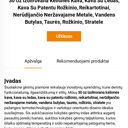
30 Oz Izolirovana Kelionės Kava, Kava Su Ledas,
Kava Su Patentu Rožkinio, Reikartotinai,
Nerūdijančio Neržavajame Metale, Vandens
Butylas, Taurės, Rožkinio, Stratele
Užklausa
Apžvalga
Rekomenduojami produktai
Įvadas
Šiuolaikinė gėrimų pramonė reikalauja inovatyvių sprendimų, kurie derintų
funkcionalumą, ilgaamžiškumą ir stilių. Mūsų
30 oz izolirovana kelionės
kava, kava su ledas, kava su patentu rožkinio, reikartotinai, nerūdijančio
neržavajame metale, vandens butylas, taurės, rožkinio, stratele
yra
pažangios termotechnologijos ir vartotojui orientuoto dizaino idealus
susiliejimas. Šis aukščiausios kokybės gėrimų indas atitinka augantį
pasaulinį poreikį tvariais, aukštos kokybės gėrimų talpyklomis, kurios
išlaiko optimalią temperatūrą ir siūlo nepakartojamą patogumą tiems,