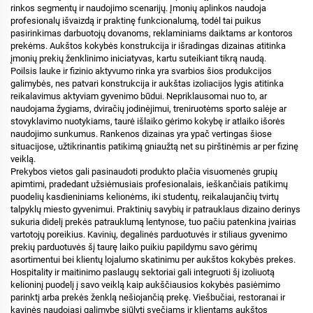
rinkos segmentų ir naudojimo scenarijų. Įmonių aplinkos naudoja
profesionalų išvaizdą ir praktinę funkcionalumą, todėl tai puikus
pasirinkimas darbuotojų dovanoms, reklaminiams daiktams ar kontoros
prekėms. Aukštos kokybės konstrukcija ir išradingas dizainas atitinka
įmonių prekių ženklinimo iniciatyvas, kartu suteikiant tikrą naudą.
Poilsis lauke ir fizinio aktyvumo rinka yra svarbios šios produkcijos
galimybės, nes patvari konstrukcija ir aukštas izoliacijos lygis atitinka
reikalavimus aktyviam gyvenimo būdui. Nepriklausomai nuo to, ar
naudojama žygiams, dviračių jodinėjimui, treniruotėms sporto salėje ar
stovyklavimo nuotykiams, taurė išlaiko gėrimo kokybę ir atlaiko išorės
naudojimo sunkumus. Rankenos dizainas yra ypač vertingas šiose
situacijose, užtikrinantis patikimą gniaužtą net su pirštinėmis ar per fizinę
veiklą.
Prekybos vietos gali pasinaudoti produkto plačia visuomenės grupių
apimtimi, pradedant užsiėmusiais profesionalais, ieškančiais patikimų
puodelių kasdieniniams kelionėms, iki studentų, reikalaujančių tvirtų
talpyklų miesto gyvenimui. Praktinių savybių ir patrauklaus dizaino derinys
sukuria didelį prekės patrauklumą lentynose, tuo pačiu patenkina įvairias
vartotojų poreikius. Kavinių, degalinės parduotuvės ir stiliaus gyvenimo
prekių parduotuvės šį taurę laiko puikiu papildymu savo gėrimų
asortimentui bei klientų lojalumo skatinimu per aukštos kokybės prekes.
Hospitality ir maitinimo paslaugų sektoriai gali integruoti šį izoliuotą
kelioninį puodelį į savo veiklą kaip aukščiausios kokybės pasiėmimo
parinktį arba prekės ženklą nešiojančią prekę. Viešbučiai, restoranai ir
kavinės naudojasi galimybe siūlyti svečiams ir klientams aukštos