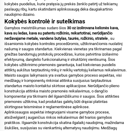
kokybės puodelius, kurie pratęsia jų prekės ženklo patirtį už teikiamų
paslaugų ribų, kartu skatindami aplinkosaugą dėka daugiakartinio
naudojimo dizaino.
Kokybės kontrolė ir sutelkimas
Gamybos meistriškumas sudaro šios
30 oz izolirovana kelionės kava,
kava su ledas, kava su patentu rožkinio, reikartotinai, nerūdijančio
neržavajame metale, vandens butylas, taurės, rožkinio, stratele
, su
išsamiomis kokybės kontrolės procedūromis, užtikrinančiomis nuolatinį
našumą ir saugos standartus. Kiekvienas vienetas yra tikrinamas pagal
griežtas bandomųjų protokolų procedūras, kurios patvirtina izoliavimo
efektyvumą, dangtelio funkcionalumą ir struktūrinį vientisumą. Šios
kokybės užtikrinimo priemonės garantuoja, kad kiekvienas puodelis
atitiktų aukštus tarptautinių rinkų ir reiklių vartotojų keliamus reikalavimus.
Maisto saugos laikymasis yra svarbus gamybos proceso aspektas, visi
medžiagų ir komponentų rinkiniai atitinka susijusius tarptautinius
standartus maisto kontaktui skirtose aplikacijose. Nerūdijančio plieno
konstrukcija atitinka maisto pramonės reikalavimus, o dangčio
komponentai yra tikrinami dėl ilgaamžiškumo ir saugos. Šios atitikties
priemonės užtikrina, kad produktas galėtų būti drąsiai platintas
skirtingose teisminėse ir reglamentinėse aplinkose.
Aplinkosaugos aspektai integruojami visame gamybos procese,
atsižvelgiant į augančius rinkos reikalavimus dėl tvarios gamybos
praktikos. Ilgaamžė konstrukcija skatina ilgalaikį naudojimą, mažindama
šiukšles, susijusias su vienkartinių alternatyvų naudojimu. Medžiagų