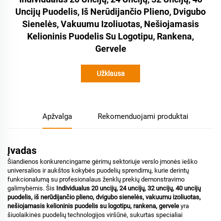
Uncijų Puodelis, Iš Nerūdijančio Plieno, Dvigubo
Sienelės, Vakuumu Izoliuotas, Nešiojamasis
Kelioninis Puodelis Su Logotipu, Rankena,
Gervele
Užklausa
Apžvalga
Rekomenduojami produktai
Įvadas
Šiandienos konkurencingame gėrimų sektoriuje verslo įmonės ieško
universalios ir aukštos kokybės puodelių sprendimų, kurie derintų
funkcionalumą su profesionalaus ženklų prekių demonstravimo
galimybėmis. Šis
Individualus 20 uncijų, 24 uncijų, 32 uncijų, 40 uncijų
puodelis, iš nerūdijančio plieno, dvigubo sienelės, vakuumu izoliuotas,
nešiojamasis kelioninis puodelis su logotipu, rankena, gervele
yra
šiuolaikinės puodelių technologijos viršūnė, sukurtas specialiai