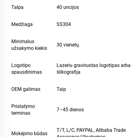
Talpa
40 uncijos
Medžiaga
SS304
Minimalus
30 vienetų
užsakymo kiekis
Logotipo
Lazeriu graviruotas logotipas arba
spausdinimas
šilkografija
OEM galimas
Taip
Pristatymo
7–45 dienos
terminas
T/T, L/C, PAYPAL, Alibaba Trade
Mokėjimo būdas
Assurance Užsakymas