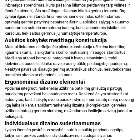
inžinerijos sprendimas, kuris pašalina šilumos perdavimą tarp vidinės ir
išorinės sienelių. Šis sudėtingas dizainas išlaiko gėrimų temperatūrą
žymiai ilgiau nei standartiniai vienos sienelės indai, užtikrindamas
optimalų gerimo patyrimą nepaisant išorinių aplinkos sąlygų. Vakuumo
sandarumas sukuria nematomą barjerą, kuris valandomis išlaiko tiek
karščius, tiek šaltus gėrimus jų numatytoje temperatūroje.
Aukštos kokybės medžiagų konstrukcija
Maistui tinkamos nerūdijančio plieno konstrukcija užtikrina išskirtinę
ilgaamžiškumą, išlaikydama skonio neutralumą ir saugos standartus.
Medžiaga atspari korozijai, patepimui ir kvapų įsisavinimui, todėl
kiekvienas puodelis išlaiko savo pradinę būklę po daugybę naudojimų.
Neaktyvi paviršius išsaugo gėrimų autentiškus skonius, nesuteikdamas
metalinio skonio ar cheminės liekanos.
Ergonominiai dizaino elementai
Apdairiai integruoti rankenėliai užtikrina patikimą gniaužtą ir patogų
naudojimą pervežant bei naudojimo metu. Rankenėlės yra strategiškai
išdėstytos, kad išlaikytų svorio pasiskirstymą ir sumažintų rankų nuovargį
ilgą laiką laikant. Papildant rankenėlių dizainą, įkomplektuoti gervelės
užtikrina patogų gėrimo siurbimą, mažindamos išsiliejimo riziką judant ar
keliaujant.
Individualaus dizaino suderinamumas
Lygios išorinės paviršiaus savybės suteikia puikią pagrindo logotipų
taikymui ir prekės ženklo individualizavimui naudojant įvairias