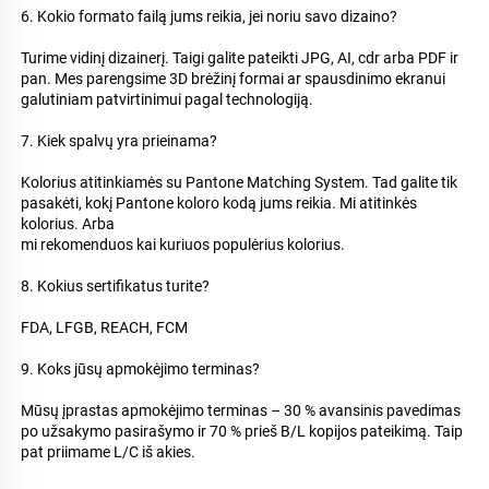
6. Kokio formato failą jums reikia, jei noriu savo dizaino? 
Turime vidinį dizainerį. Taigi galite pateikti JPG, AI, cdr arba PDF ir 
pan. Mes parengsime 3D brėžinį formai ar spausdinimo ekranui 
galutiniam patvirtinimui pagal technologiją. 
7. Kiek spalvų yra prieinama? 
Kolorius atitinkiamės su Pantone Matching System. Tad galite tik 
pasakėti, kokį Pantone koloro kodą jums reikia. Mi atitinkės 
kolorius. Arba 
mi rekomenduos kai kuriuos populėrius kolorius. 
8. Kokius sertifikatus turite? 
FDA, LFGB, REACH, FCM 
9. Koks jūsų apmokėjimo terminas? 
Mūsų įprastas apmokėjimo terminas – 30 % avansinis pavedimas 
po užsakymo pasirašymo ir 70 % prieš B/L kopijos pateikimą. Taip 
pat priimame L/C iš akies. 