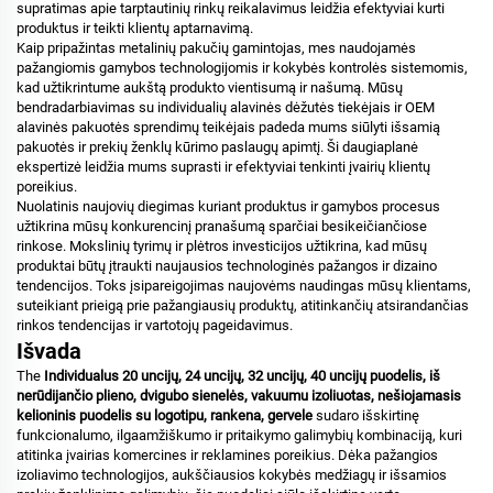
supratimas apie tarptautinių rinkų reikalavimus leidžia efektyviai kurti
produktus ir teikti klientų aptarnavimą.
Kaip pripažintas metalinių pakučių gamintojas, mes naudojamės
pažangiomis gamybos technologijomis ir kokybės kontrolės sistemomis,
kad užtikrintume aukštą produkto vientisumą ir našumą. Mūsų
bendradarbiavimas su individualių alavinės dėžutės tiekėjais ir OEM
alavinės pakuotės sprendimų teikėjais padeda mums siūlyti išsamią
pakuotės ir prekių ženklų kūrimo paslaugų apimtį. Ši daugiaplanė
ekspertizė leidžia mums suprasti ir efektyviai tenkinti įvairių klientų
poreikius.
Nuolatinis naujovių diegimas kuriant produktus ir gamybos procesus
užtikrina mūsų konkurencinį pranašumą sparčiai besikeičiančiose
rinkose. Mokslinių tyrimų ir plėtros investicijos užtikrina, kad mūsų
produktai būtų įtraukti naujausios technologinės pažangos ir dizaino
tendencijos. Toks įsipareigojimas naujovėms naudingas mūsų klientams,
suteikiant prieigą prie pažangiausių produktų, atitinkančių atsirandančias
rinkos tendencijas ir vartotojų pageidavimus.
Išvada
The
Individualus 20 uncijų, 24 uncijų, 32 uncijų, 40 uncijų puodelis, iš
nerūdijančio plieno, dvigubo sienelės, vakuumu izoliuotas, nešiojamasis
kelioninis puodelis su logotipu, rankena, gervele
sudaro išskirtinę
funkcionalumo, ilgaamžiškumo ir pritaikymo galimybių kombinaciją, kuri
atitinka įvairias komercines ir reklamines poreikius. Dėka pažangios
izoliavimo technologijos, aukščiausios kokybės medžiagų ir išsamios