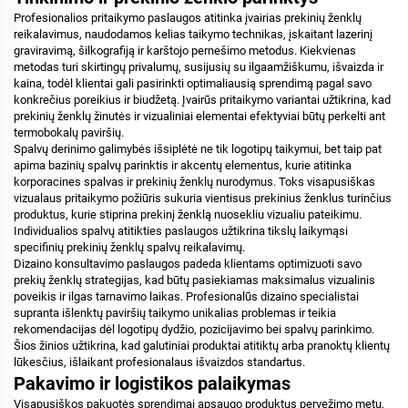
Profesionalios pritaikymo paslaugos atitinka įvairias prekinių ženklų
reikalavimus, naudodamos kelias taikymo technikas, įskaitant lazerinį
graviravimą, šilkografiją ir karštojo pernešimo metodus. Kiekvienas
metodas turi skirtingų privalumų, susijusių su ilgaamžiškumu, išvaizda ir
kaina, todėl klientai gali pasirinkti optimaliausią sprendimą pagal savo
konkrečius poreikius ir biudžetą. Įvairūs pritaikymo variantai užtikrina, kad
prekinių ženklų žinutės ir vizualiniai elementai efektyviai būtų perkelti ant
termobokalų paviršių.
Spalvų derinimo galimybės išsiplėtė ne tik logotipų taikymui, bet taip pat
apima bazinių spalvų parinktis ir akcentų elementus, kurie atitinka
korporacines spalvas ir prekinių ženklų nurodymus. Toks visapusiškas
vizualaus pritaikymo požiūris sukuria vientisus prekinius ženklus turinčius
produktus, kurie stiprina prekinį ženklą nuosekliu vizualiu pateikimu.
Individualios spalvų atitikties paslaugos užtikrina tikslų laikymąsi
specifinių prekinių ženklų spalvų reikalavimų.
Dizaino konsultavimo paslaugos padeda klientams optimizuoti savo
prekių ženklų strategijas, kad būtų pasiekiamas maksimalus vizualinis
poveikis ir ilgas tarnavimo laikas. Profesionalūs dizaino specialistai
supranta išlenktų paviršių taikymo unikalias problemas ir teikia
rekomendacijas dėl logotipų dydžio, pozicijavimo bei spalvų parinkimo.
Šios žinios užtikrina, kad galutiniai produktai atitiktų arba pranoktų klientų
lūkesčius, išlaikant profesionalaus išvaizdos standartus.
Pakavimo ir logistikos palaikymas
Visapusiškos pakuotės sprendimai apsaugo produktus pervežimo metu,