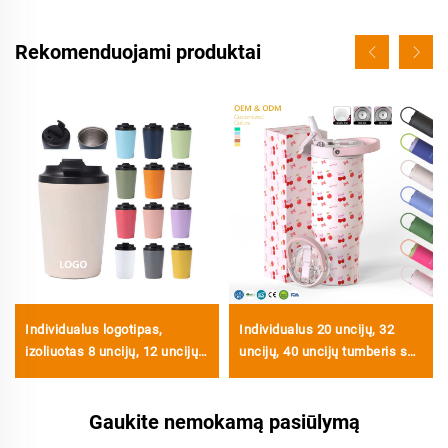
Rekomenduojami produktai
Individualus logotipas,
Individualus 20 uncijų, 32
izoliuotas 8 uncijų, 12 uncijų,
uncijų, 40 uncijų tumberis su
16 uncijų nerūdijančio plieno
rankena, izoliuotas puodelis
kavos kelionės puodelis,
su atveriamu dangčiu ir
nešiojami dvigubo sienelės
Gaukite nemokamą pasiūlymą
šiaudeliu, nerūdijančio plieno
vakuuminiai kavos puodeliai
kelionės puodelis su rankena,