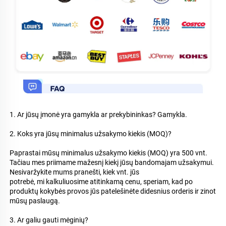
1. Ar jūsų įmonė yra gamykla ar prekybininkas? Gamykla. 
2. Koks yra jūsų minimalus užsakymo kiekis (MOQ)? 
Paprastai mūsų minimalus užsakymo kiekis (MOQ) yra 500 vnt. 
Tačiau mes priimame mažesnį kiekį jūsų bandomajam užsakymui. 
Nesivaržykite mums pranešti, kiek vnt. jūs 
potrebė, mi kalkuliuosime atitinkamą cenu, speriam, kad po 
produktų kokybės provos jūs patelešinėte didesnius orderis ir zinot 
mūsų paslaugą. 
3. Ar galiu gauti mėginių? 