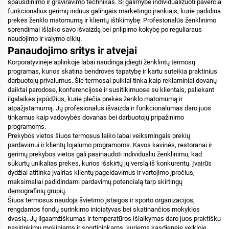
spausdinimo ir graviravimo technikas. Ši galimybė individualizuoti paverčia
funkcionalius gėrimų induus galingais marketingo įrankiais, kurie padidina
prekės ženklo matomumą ir klientų ištikimybę. Profesionalūs ženklinimo
sprendimai išlaiko savo išvaizdą bei prilipimo kokybę po reguliaraus
naudojimo ir valymo ciklų.
Panaudojimo sritys ir atvejai
Korporatyvinėje aplinkoje labai naudinga įdiegti ženklintų termosų
programas, kurios skatina bendrovės tapatybę ir kartu suteikia praktinius
darbuotojų privalumus. Šie termosai puikiai tinka kaip reklaminiai dovanų
daiktai parodose, konferencijose ir susitikimuose su klientais, paliekant
ilgalaikes įspūdžius, kurie plečia prekės ženklo matomumą ir
atpažįstamumą. Jų profesionalus išvaizda ir funkcionalumas daro juos
tinkamus kaip vadovybės dovanas bei darbuotojų pripažinimo
programoms.
Prekybos vietos šiuos termosus laiko labai veiksmingais prekių
pardavimui ir klientų lojalumo programoms. Kavos kavinės, restoranai ir
gėrimų prekybos vietos gali pasinaudoti individualiu ženklinimu, kad
sukurtų unikalias prekes, kurios išskirtų jų verslą iš konkurentų. Įvairūs
dydžiai atitinka įvairias klientų pageidavimus ir vartojimo įpročius,
maksimaliai padidindami pardavimų potencialą tarp skirtingų
demografinių grupių.
Šiuos termosus naudoja švietimo įstaigos ir sporto organizacijos,
rengdamos fondų surinkimo iniciatyvas bei skatinančios mokyklos
dvasią. Jų ilgaamžiškumas ir temperatūros išlaikymas daro juos praktišku
pasirinkimu mokiniams ir sportininkams, kuriems kasdienėje veikloje