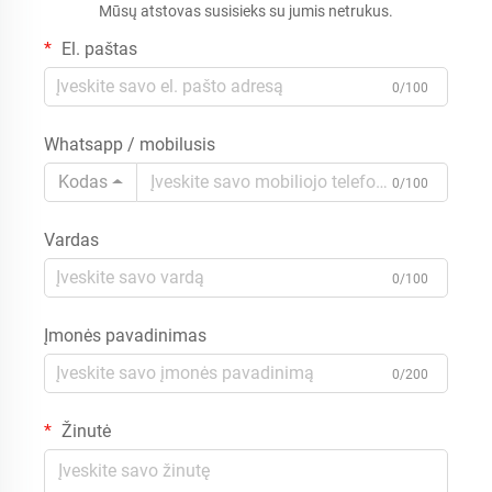
Mūsų atstovas susisieks su jumis netrukus.
su nesunkiu dangteliu
karštam ir šaltam
El. paštas
0/100
Whatsapp / mobilusis
Kodas
0/100
Vardas
0/100
Įmonės pavadinimas
0/200
Žinutė