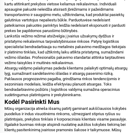
kartu atitinkant prekybos vietose keliamus reikalavimus. Individuali
apsauginė pakuotė neleidžia atsirasti įbrėžimams ir pažeidimams
transportavimo ir saugojimo metu, užtikrindama, kad produktai pasiektų
galutinius vartotojus nepaliestu būkle. Parduotuvėse nedelsiant
pateikiamos pakuotės parinktys leidžia nedelsiant eksponuoti ir parduoti
prekes be papildomos paruošimo būtinybės.
Lankstūs vežimo režimai atsižvelgia į įvairius užsakymų dydžius ir
pristatymo reikalavimus tarpvalstybiniuose rinkose. Patyrę logistikos
specialistai bendradarbiauja su metalinės pakavimo medžiagos tiekėjais
ir platinimo tinklais, kad užtikrintų laiku atlikta pristatymą, sumažindami
vežimo išlaidas. Profesionalūs pakavimo standartai atitinka tarptautines
vežimo taisykles ir muitinės reikalavimus.
Atsargų valdymo palaikymas padeda klientams palaikyti optimalų atsargų
lygį, sumažinant sandėliavimo išlaidas ir atsargų pasenimo riziką.
Paklausos prognozavimo pagalba, grindžiama rinkos tendencijomis ir
sezoniniais modeliais, leidžia efektyviau planuoti atsargas. Toks
bendradarbiavimo požiūris į logistikos valdymą sumažina operacinius
sudėtingumus platintojams ir prekybininkams.
Kodėl Pasirinkti Mus
Mūsų organizacija atneša išsamų patirtį gaminant aukščiausios kokybės
puodelius ir indus visuotinėms rinkoms, užmezgiant stiprius ryšius su
platintojais, prekybos tinklais ir korporaciniais klientais visame pasaulyje.
Ilgalaikė buvimas rinkoje atspindi nuolatinę aukštos kokybės tiekimą bei
klientų pasitenkinimą įvairiose pramonės šakose ir taikymuose. Mūsų