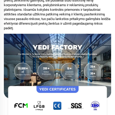
prekių ženklinimo galimybių, šie puodeliai siūlo išskirtinę vertę
korporatyviems klientams, prekybininkams ir reklaminių produktų
platintojams. Išsamūs kokybės kontrolės priemonės ir tarptautiniai
atitikties standartai užtikrina patikimą veikimą ir klientų pasitenkinimą
visuose pasaulio rinkose, tuo pačiu lankstios pritaikymo galimybės leidžia
efektyviai diferencijuoti prekių ženklus ir užimti pageidaujamą rinkos
padėtį.