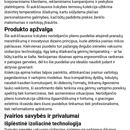
korporaciniams klientams, reklaminiams kampanijoms ir prekybos
platintojams. Ši aukščiausios kokybės termosų kolekcija užtikrina
išskirtinį temperatūros išlaikymą, kartu siūlydama plačias
personalizavimo galimybes, kad būtų padidinta prekės ženklo
matomumas ir vartotojų įtrauktis.
Produkto apžvalga
Šie aukščiausios kokybės nerūdijančio plieno puodeliai atspindi pranašų
meistriškumą ir inovatyvius dizaino principus, kurie atitinka įvairias rinkos
paklausas. Kiekvienas puodelis turi pažangią dvigubo sienelės vakuumo
izoliacijos technologiją, ilgą laiką išlaikančią gėrimų temperatūrą – ar tai
būtų karšta ar šalta. Nešiojamas dizainas apima ergonomiškus rankenas
ir patogias gerveles, dėl ko šie puodeliai yra idealūs naudoti judant ir
aktyviai gyvenant.
Kolekcija apima kelias talpos parinktis, atitinkančias įvairius vartotojų
pageidavimus ir vartojimo modelius. Nuo kompaktinių dydžių, tobulytų
naudoti kasdien komutuojant, iki didesnių formatų, tinkamų ilgesnėms
lauko veikloms, ši asortimento dalis tenkina visą gėrimų vartojimo poreikių
spektrą tiek komercinėse, tiek asmeninėse situacijose. Nerūdijančio
plieno konstrukcija užtikrina ilgaamžiškumą ir tvirtumą, o gracingas
estetinis išvaizda daro šiuos puodelius tinkamus tiek profesionalioms,
tiek neformalioms aplinkoms.
Įvairios savybės ir privalumai
Išplėstinė izoliacinė technologija
Dvigubo sienelės vakuumo izoliacijos sistema yra pažangus šilumos