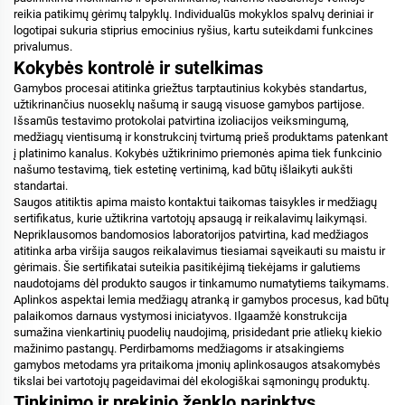
reikia patikimų gėrimų talpyklų. Individualūs mokyklos spalvų deriniai ir
logotipai sukuria stiprius emocinius ryšius, kartu suteikdami funkcines
privalumus.
Kokybės kontrolė ir sutelkimas
Gamybos procesai atitinka griežtus tarptautinius kokybės standartus,
užtikrinančius nuoseklų našumą ir saugą visuose gamybos partijose.
Išsamūs testavimo protokolai patvirtina izoliacijos veiksmingumą,
medžiagų vientisumą ir konstrukcinį tvirtumą prieš produktams patenkant
į platinimo kanalus. Kokybės užtikrinimo priemonės apima tiek funkcinio
našumo testavimą, tiek estetinę vertinimą, kad būtų išlaikyti aukšti
standartai.
Saugos atitiktis apima maisto kontaktui taikomas taisykles ir medžiagų
sertifikatus, kurie užtikrina vartotojų apsaugą ir reikalavimų laikymąsi.
Nepriklausomos bandomosios laboratorijos patvirtina, kad medžiagos
atitinka arba viršija saugos reikalavimus tiesiamai sąveikauti su maistu ir
gėrimais. Šie sertifikatai suteikia pasitikėjimą tiekėjams ir galutiems
naudotojams dėl produkto saugos ir tinkamumo numatytiems taikymams.
Aplinkos aspektai lemia medžiagų atranką ir gamybos procesus, kad būtų
palaikomos darnaus vystymosi iniciatyvos. Ilgaamžė konstrukcija
sumažina vienkartinių puodelių naudojimą, prisidedant prie atliekų kiekio
mažinimo pastangų. Perdirbamoms medžiagoms ir atsakingiems
gamybos metodams yra pritaikoma įmonių aplinkosaugos atsakomybės
tikslai bei vartotojų pageidavimai dėl ekologiškai sąmoningų produktų.
Tinkinimo ir prekinio ženklo parinktys