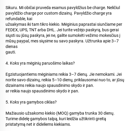
Sikuru. Mi običai pruveda esamus pavyldžius be charge. Neličiul 
pavyldžio charge por custom dizainų. Pavyldžio charge yra 
refundable, kai 
užsakymas iki tam tikro kiekio. Mėginius paprastai siunčiame per 
FEDEX, UPS, TNT arba DHL. Jei turite vežėjo paskyrą, bus gerai 
siųsti su jūsų paskyra, jei ne, galite sumokėti vežimo mokesčius į 
mūsų paypal, mes siųsime su savo paskyra. Užtrunka apie 3–7 
dienas 
gauti. 
4. Koks yra mėginių paruošimo laikas? 
Egzistuojantiems mėginiams reikia 3–7 dienų. Jie nemokami. Jei 
norite savo dizainų, reikia 5–10 dienų, priklausomai nuo to, ar jūsų 
dizainams reikia naujo spausdinimo skydo ir pan. 
ar reikia naujo spausdinimo skydo ir pan. 
5. Koks yra gamybos ciklas? 
Mažiausio užsakomo kiekio (MOQ) gamyba trunka 30 dienų. 
Turime didelę gamybos talpą, kuri leidžia užtikrinti greitą 
pristatymą net ir dideliems kiekiams. 