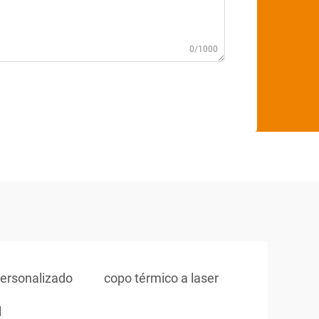
0/1000
ersonalizado
copo térmico a laser
l