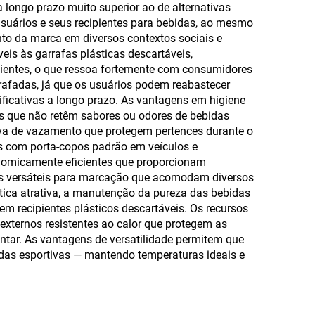
 longo prazo muito superior ao de alternativas
usuários e seus recipientes para bebidas, ao mesmo
o da marca em diversos contextos sociais e
is às garrafas plásticas descartáveis,
cientes, o que ressoa fortemente com consumidores
rafadas, já que os usuários podem reabastecer
ficativas a longo prazo. As vantagens em higiene
is que não retêm sabores ou odores de bebidas
ova de vazamento que protegem pertences durante o
 com porta-copos padrão em veículos e
nomicamente eficientes que proporcionam
ies versáteis para marcação que acomodam diversos
tica atrativa, a manutenção da pureza das bebidas
 recipientes plásticos descartáveis. Os recursos
ternos resistentes ao calor que protegem as
tar. As vantagens de versatilidade permitem que
das esportivas — mantendo temperaturas ideais e