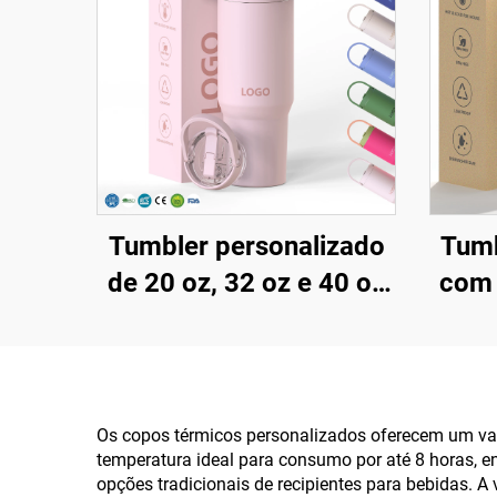
Tumbler personalizado
Tumb
de 20 oz, 32 oz e 40 oz
com 
com tampa e canudo,
H2.
em aço inoxidável com
de
isolamento a vácuo,
Vácu
reutilizável, com alça
Dia
Os copos térmicos personalizados oferecem um val
temperatura ideal para consumo por até 8 horas, e
superior e tampa com
opções tradicionais de recipientes para bebidas. 