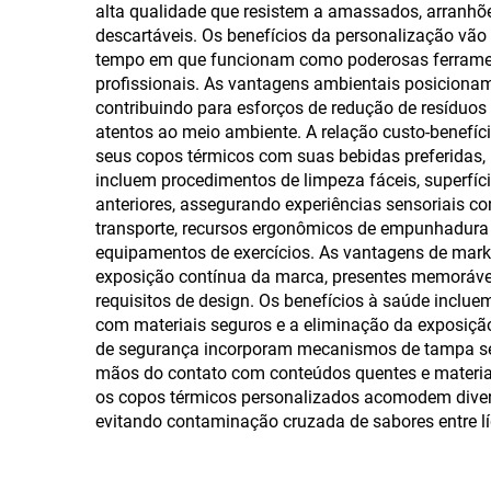
canudo
alta qualidade que resistem a amassados, arranhões
descartáveis. Os benefícios da personalização vão
tempo em que funcionam como poderosas ferrament
profissionais. As vantagens ambientais posicionam
contribuindo para esforços de redução de resíduo
atentos ao meio ambiente. A relação custo-benefíc
seus copos térmicos com suas bebidas preferidas,
incluem procedimentos de limpeza fáceis, superfíc
anteriores, assegurando experiências sensoriais c
transporte, recursos ergonômicos de empunhadura
equipamentos de exercícios. As vantagens de mar
exposição contínua da marca, presentes memorávei
requisitos de design. Os benefícios à saúde inclu
com materiais seguros e a eliminação da exposição
de segurança incorporam mecanismos de tampa seg
mãos do contato com conteúdos quentes e materiai
os copos térmicos personalizados acomodem divers
evitando contaminação cruzada de sabores entre lí