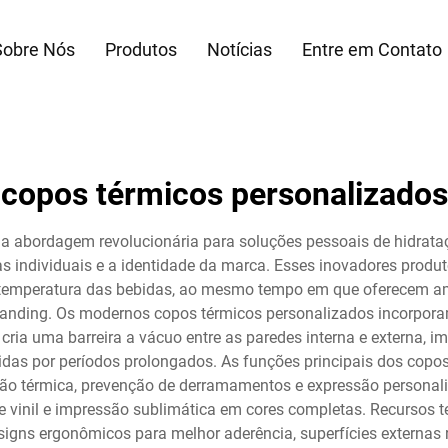
Sobre Nós
Produtos
Notícias
Entre em Contato
copos térmicos personalizados
a abordagem revolucionária para soluções pessoais de hidrat
as individuais e a identidade da marca. Esses inovadores prod
 a temperatura das bebidas, ao mesmo tempo em que oferecem a
 branding. Os modernos copos térmicos personalizados incorpor
cria uma barreira a vácuo entre as paredes interna e externa, i
as por períodos prolongados. As funções principais dos copo
o térmica, prevenção de derramamentos e expressão personaliz
 de vinil e impressão sublimática em cores completas. Recursos
igns ergonômicos para melhor aderência, superfícies externas