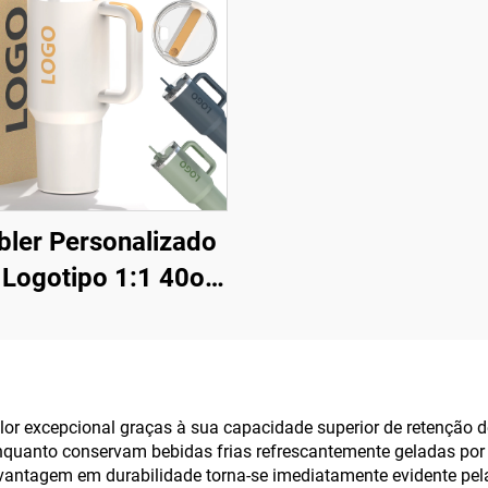
ler Personalizado
Logotipo 1:1 40oz
0, Caneca Térmica
 Aço Inoxidável a
o com Canudo para
 dos Namorados e
or excepcional graças à sua capacidade superior de retenção 
nquanto conservam bebidas frias refrescantemente geladas por 
Camping
A vantagem em durabilidade torna-se imediatamente evidente pel