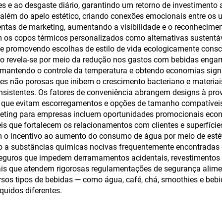
 e ao desgaste diário, garantindo um retorno de investimento a
 além do apelo estético, criando conexões emocionais entre os 
as de marketing, aumentando a visibilidade e o reconheciment
 os copos térmicos personalizados como alternativas sustentáve
s e promovendo escolhas de estilo de vida ecologicamente cons
io revela-se por meio da redução nos gastos com bebidas engar
 mantendo o controle da temperatura e obtendo economias signi
ies não porosas que inibem o crescimento bacteriano e materia
onsistentes. Os fatores de conveniência abrangem designs à pr
 que evitam escorregamentos e opções de tamanho compatíveis
keting para empresas incluem oportunidades promocionais eco
s que fortalecem os relacionamentos com clientes e superfíc
em o incentivo ao aumento do consumo de água por meio de esté
 a substâncias químicas nocivas frequentemente encontradas em
uros que impedem derramamentos acidentais, revestimentos ex
s que atendem rigorosas regulamentações de segurança alimen
os tipos de bebidas — como água, café, chá, smoothies e bebi
quidos diferentes.