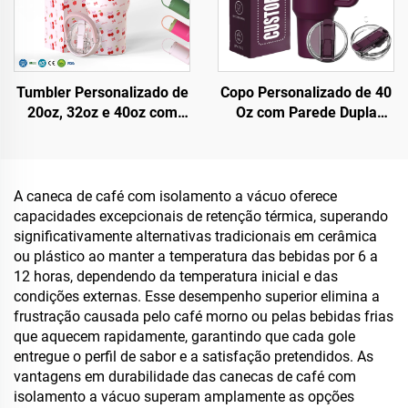
Tumbler Personalizado de
Copo Personalizado de 40
20oz, 32oz e 40oz com
Oz com Parede Dupla
Alça, Copo Isotérmico com
Isolada em Aço Inoxidável
Tampa com Canudo Flip,
e Tampa Patenteada com
Caneca de Aço Inoxidável
Alça, Caneca de Viagem
para Viagem com Alça,
para Café, Conjunto
A caneca de café com isolamento a vácuo oferece
para Bebidas Quentes e
Presente para Escritório
capacidades excepcionais de retenção térmica, superando
Frias
significativamente alternativas tradicionais em cerâmica
ou plástico ao manter a temperatura das bebidas por 6 a
12 horas, dependendo da temperatura inicial e das
condições externas. Esse desempenho superior elimina a
frustração causada pelo café morno ou pelas bebidas frias
que aquecem rapidamente, garantindo que cada gole
entregue o perfil de sabor e a satisfação pretendidos. As
vantagens em durabilidade das canecas de café com
isolamento a vácuo superam amplamente as opções