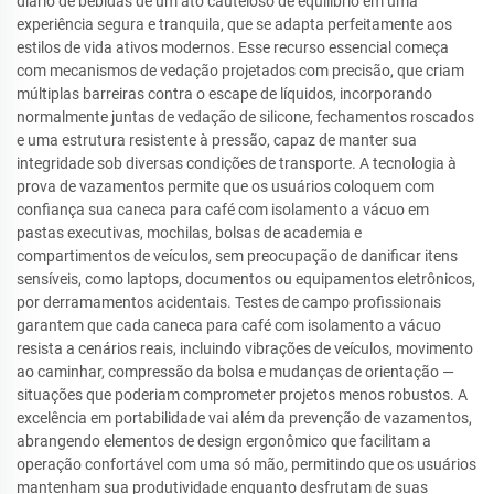
diário de bebidas de um ato cauteloso de equilíbrio em uma
experiência segura e tranquila, que se adapta perfeitamente aos
estilos de vida ativos modernos. Esse recurso essencial começa
com mecanismos de vedação projetados com precisão, que criam
múltiplas barreiras contra o escape de líquidos, incorporando
normalmente juntas de vedação de silicone, fechamentos roscados
e uma estrutura resistente à pressão, capaz de manter sua
integridade sob diversas condições de transporte. A tecnologia à
prova de vazamentos permite que os usuários coloquem com
confiança sua caneca para café com isolamento a vácuo em
pastas executivas, mochilas, bolsas de academia e
compartimentos de veículos, sem preocupação de danificar itens
sensíveis, como laptops, documentos ou equipamentos eletrônicos,
por derramamentos acidentais. Testes de campo profissionais
garantem que cada caneca para café com isolamento a vácuo
resista a cenários reais, incluindo vibrações de veículos, movimento
ao caminhar, compressão da bolsa e mudanças de orientação —
situações que poderiam comprometer projetos menos robustos. A
excelência em portabilidade vai além da prevenção de vazamentos,
abrangendo elementos de design ergonômico que facilitam a
operação confortável com uma só mão, permitindo que os usuários
mantenham sua produtividade enquanto desfrutam de suas