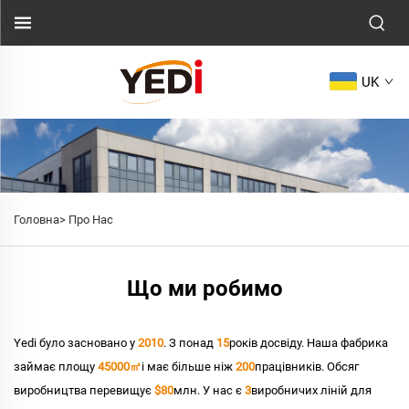
UK
Головна>
Про Нас
Що ми робимо
Yedi було засновано у
2010
. З понад
15
років досвіду. Наша фабрика
займає площу
45000㎡
і має більше ніж
200
працівників. Обсяг
виробництва перевищує
$80
млн. У нас є
3
виробничих ліній для