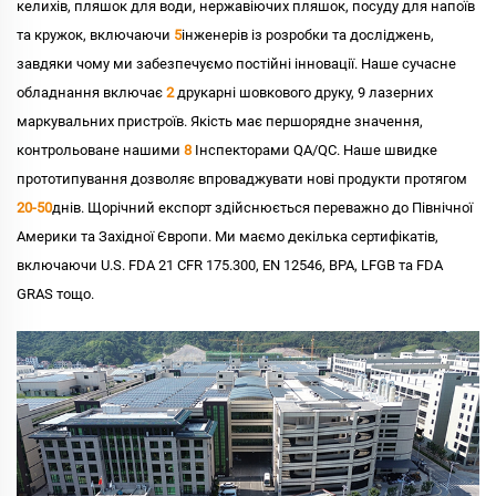
келихів, пляшок для води, нержавіючих пляшок, посуду для напоїв
та кружок, включаючи
5
інженерів із розробки та досліджень,
завдяки чому ми забезпечуємо постійні інновації. Наше сучасне
обладнання включає
2
друкарні шовкового друку, 9 лазерних
маркувальних пристроїв. Якість має першорядне значення,
контрольоване нашими
8
Інспекторами QA/QC. Наше швидке
прототипування дозволяє впроваджувати нові продукти протягом
20-50
днів. Щорічний експорт здійснюється переважно до Північної
Америки та Західної Європи. Ми маємо декілька сертифікатів,
включаючи U.S. FDA 21 CFR 175.300, EN 12546, BPA, LFGB та FDA
GRAS тощо.