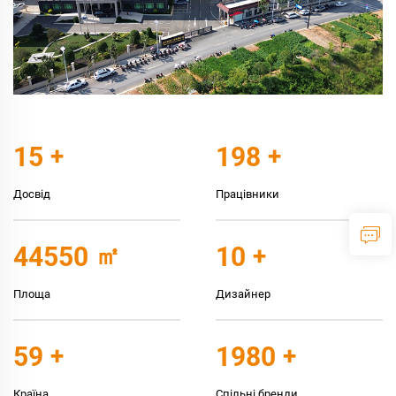
15
+
200
+
Досвід
Працівники
45000
㎡
10
+
Площа
Дизайнер
60
+
2000
+
Країна
Спільні бренди