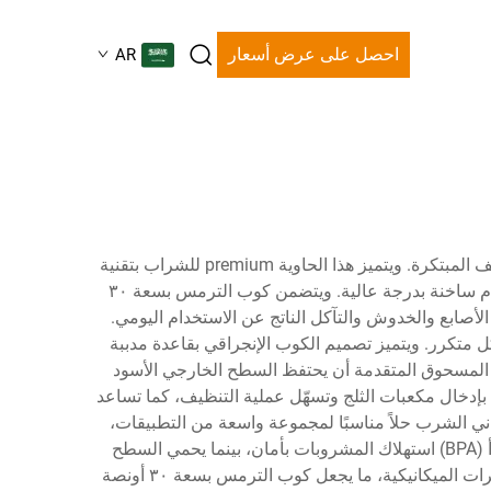
احصل على عرض أسعار
AR
كوب الترمس بسعة ٣٠ أونصة باللون الأسود يمثل ذروة هندسة أواني الشرب الحديثة، حيث يجمع بين الجمالية المتطورة والوظائف المبتكرة. ويتميز هذا الحاوية premium للشراب بتقنية
العزل الفراغي ذات الجدارين التي تحافظ على درجة حرارة المشروبات لفترات طويلة، سواء كنت تفضل مشروبات باردة جدًّا أم ساخنة بدرجة عالية. ويتضمن كوب الترمس بسعة ٣٠
 الأصابع والخدوش والتآكل الناتج عن الاستخدام اليومي.
 الملء بشكل متكرر. ويتميز تصميم الكوب الإنجراقي بقاعدة مدببة
اء المسحوق المتقدمة أن يحتفظ السطح الخارجي الأسود
بسعة ٣٠ أونصة باللون الأسود بفتحة عريضة تسمح بإدخال مكعبات الثلج وتسهّل عملية التنظيف، كما تساعد
أواني الشرب حلاً مناسبًا لمجموعة واسعة من التطبيقات،
منها البيئات المكتبية والمغامرات الخارجية وأنشطة اللياقة البدنية والتنقل اليومي. وتضمن المواد الخالية من مادة البيسفينول أ (BPA) استهلاك المشروبات بأمان، بينما يحمي السطح
الخارجي الخالي من التكثيف الأسطح من حلقات المياه. ويضمن التصنيع من الدرجة الاحترافية متانة الكوب أمام السقوط والتأثيرات الميكانيكية، ما يجعل كوب الترمس بسعة ٣٠ أونصة