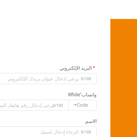
البريد الإلكتروني
0/100
واتساب"While
Code
0/100
الاسم
0/100