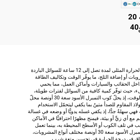
كأس مخصص بسعة 20
أونس و32 أونس و40
أس
 قش
ر من
أ مع
يقدّم كوب التمبرل الأسود سعة 30 أونصة قيمة استثنائية بفضل قدرته العازلة المتفوّقة التي تحافظ على مشروباتك عند درجات الحرارة المثلى لمدة تصل إلى 12 ساعة للسوائل الباردة
بات أو إضافة الثلج، ما يوفّر الوقت وتكاليف الطاقة
خنة
خل الحقائب والسيارات وأماكن العمل، مما يحمي
لسعة الكبيرة البالغة 30 أونصة تقليل عدد مرات إعادة الملء، حيث توفّر كمية كافية من السوائل لفترات طويلة،
وهي ميزةٌ بالغة الفائدة خصوصًا أثناء جلسات العمل الطويلة أو السفر أو الأنشطة الخارجية. وتتراكم التوفيرات المالية مع مرور الوقت، إذ يحلّ كوب التمبرل الأسود سعة 30 أونصة محلّ
ذ المقاوم للصدأ متينٌ بما يكفي ليتحمّل الاستخدام
فهي سهلةٌ جدًّا، إذ يكفي غسله يدويًّا أو وضعه في غسالة
 مع أي زيٍّ أو بيئة، فيمنح مظهرًا احترافيًّا في الأماكن
ب في تلف الكوب أو الأسطح المحيطة به، بينما تعمل
آلية الغطاء الآمنة بسلاسة تامة باستخدام يد واحدة فقط، ما يسهّل تنفيذ مهام متعددة في آنٍ واحد. وي accommodates كوب التمبرل الأسود سعة 30 أونصة مختلف أنواع المشروبات،
لاتساق في درجة الحرارة في تحسين متعة شرب