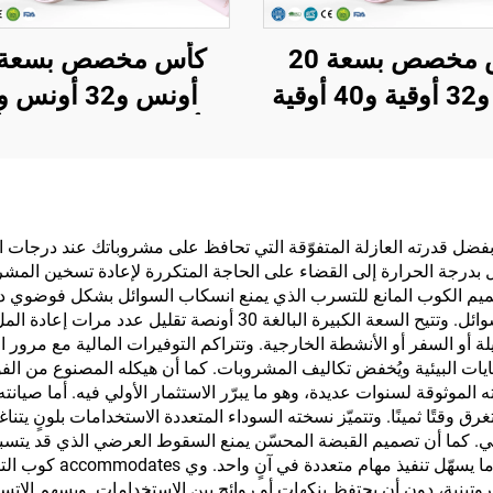
كأس مخصص بسعة 20
أوقية و32 أوقية و40 أوقية
طاء وقشة، كؤوس
أونس مع مقبض، ك
ة لإعادة الاستخدام
معزول مع غطاء به
 من الفولاذ المقاوم
قابل للطي، كوب سف
دأ مع عزل فراغي
الفولاذ المقاوم للصد
ل بدرجة الحرارة إلى القضاء على الحاجة المتكررة لإعادة تسخين المشرو
ة بمقبض علوي قابل
مقبض للسوائل السا
يم الكوب المانع للتسرب الذي يمنع انسكاب السوائل بشكل فوضوي دا
للطي وقشة
والباردة
الإلكترونيات القيّمة والمستندات من التلف الناجم عن السوائل. وتتيح ا
يات البيئية ويُخفض تكاليف المشروبات. كما أن هيكله المصنوع من الفولا
موثوقة لسنوات عديدة، وهو ما يبرّر الاستثمار الأولي فيه. أما صيانته 
ق وقتًا ثمينًا. وتتميّز نسخته السوداء المتعددة الاستخدامات بلونٍ يتناغم
مي. كما أن تصميم القبضة المحسّن يمنع السقوط العرضي الذي قد يتسب
البروتينية، دون أن يحتفظ بنكهات أو روائح بين الاستخدامات. ويسهم ا