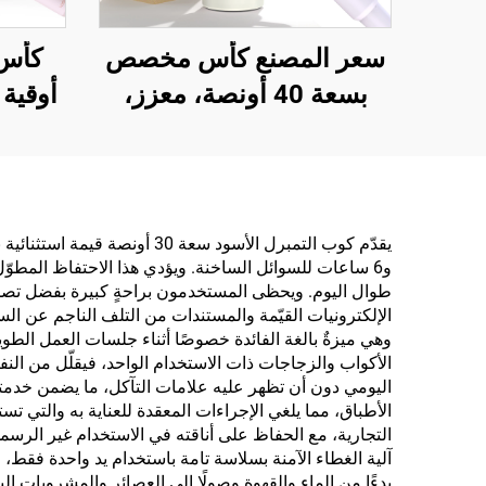
سعر المصنع كأس مخصص
بسعة 40 أونصة، معزز،
قابل لإعادة الاستخدام،
مع غ
مصنوع من الفولاذ المقاوم
قابل
للصدأ، جدار مزدوج، زجاجة
مصنوعة
سفر مع مقبض وغطاء بقش
للص
و6 ساعات للسوائل الساخنة. ويؤدي هذا الاحتفاظ المطوّ
مستقيم
ومزود
طوال اليوم. ويحظى المستخدمون براحةٍ كبيرة بفضل تصم
الأكواب والزجاجات ذات الاستخدام الواحد، فيقلّل من النفا
اليومي دون أن تظهر عليه علامات التآكل، ما يضمن خدمته ال
الأطباق، مما يلغي الإجراءات المعقدة للعناية به والتي تستغر
التجارية، مع الحفاظ على أناقته في الاستخدام غير الرس
بدءًا من الماء والقهوة وصولًا إلى العصائر والمشروبات 