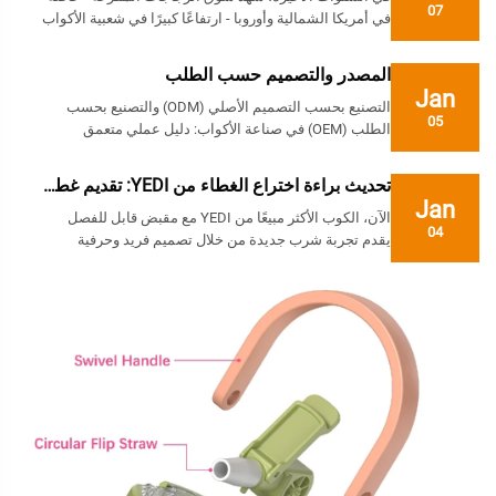
07
في أمريكا الشمالية وأوروبا - ارتفاعًا كبيرًا في شعبية الأكواب
المانعة للتسرب. سواءً كان ذلك عشاق الطبيعة أو المهنيون
في المدن، يبدو أن الجميع يمتلك كوبًا كبيرًا...
المصدر والتصميم حسب الطلب
Jan
التصنيع بحسب التصميم الأصلي (ODM) والتصنيع بحسب
05
الطلب (OEM) في صناعة الأكواب: دليل عملي متعمق
للعلامات التجارية وتجار التجزئة. كمصنّع للأكواب الفولاذية
المقاومة للصدأ، نسمع غالبًا نفس السؤال من العملاء الجدد
تحديث براءة اختراع الغطاء من YEDI: تقديم غطاء ج...
خلال مناقشاتنا الأولى: "ما الفرق بين..."
Jan
الآن، الكوب الأكثر مبيعًا من YEDI مع مقبض قابل للفصل
04
يقدم تجربة شرب جديدة من خلال تصميم فريد وحرفية
دقيقة. أولاً: ما الذي يجعل الغطاء القابل للفصل فريدًا؟ 1:
مناسب جدًا للتنقل: يتميز بمقبض سميك للحمل...