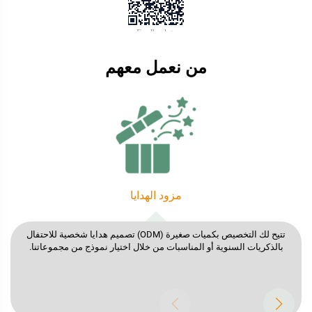
من نعمل معهم
العلامات التجارية المباشرة للمستهلك (DTC)
صمم زجاجة تامبلر فريدة وابنِ علامتك التجارية باستخدام حل YEDI'
الخاص بالإنتاج حسب الطلب (OEM) لتحويل أفكارك إلى واقع ملموس.