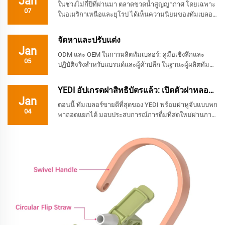
Jan
ในช่วงไม่กี่ปีที่ผ่านมา ตลาดขวดน้ำสูญญากาศ โดยเฉพาะ
07
ในอเมริกาเหนือและยุโรป ได้เห็นความนิยมของทัมเบลอร์
เพิ่มสูงขึ้นอย่างต่อเนื่อง ไม่ว่าจะเป็นนักเดินทางสายลุยหรือ
คนทำงานในเมือง ดูเหมือนทุกคนจะพกทัมเบลอร์ขนาด
จัดหาและปรับแต่ง
ใหญ่...
Jan
ODM และ OEM ในการผลิตทัมเบลอร์: คู่มือเชิงลึกและ
05
ปฏิบัติจริงสำหรับแบรนด์และผู้ค้าปลีก ในฐานะผู้ผลิตทัม
เบลอร์สแตนเลส เราได้ยินคำถามเดียวกันนี้บ่อยครั้งจาก
ลูกค้ารายใหม่ในช่วงการพูดคุยครั้งแรก: "ต่างกัน
YEDI อัปเกรดฝาสิทธิบัตรแล้ว: เปิดตัวฝาหลอดกลับด...
อย่างไร..."
Jan
ตอนนี้ ทัมเบลอร์ขายดีที่สุดของ YEDI พร้อมฝาหูจับแบบพก
04
พาถอดแยกได้ มอบประสบการณ์การดื่มที่สดใหม่ผ่านการ
ออกแบบอันโดดเด่นและความประณีตในการผลิต I. อะไร
ทำให้ฝาแบบถอดแยกได้มีความพิเศษ? 1: เหมาะอย่างยิ่ง
สำหรับการพกพา: มีหูหิ้วหนา...