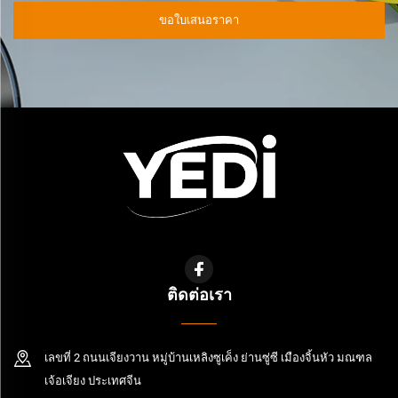
ขอใบเสนอราคา
ติดต่อเรา
เลขที่ 2 ถนนเจียงวาน หมู่บ้านเหลิงซูเค็ง ย่านซู่ซี เมืองจิ้นหัว มณฑล
เจ้อเจียง ประเทศจีน