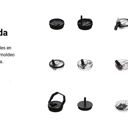
da
les en
e moldeo
a.