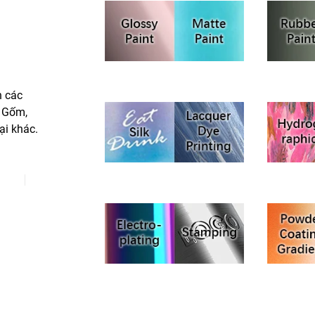
n các
n Gốm,
ại khác.