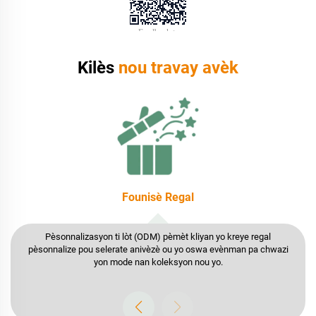
Kilès
nou travay avèk
Mak DTC
Kreye yon boutey tumbler inik epi bati yon mak enploye solisyon OEM
YEDI pou tre fèt konseps ou yo.