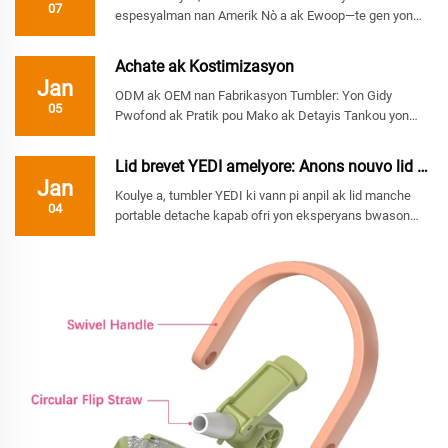
07
espesyalman nan Amerik Nò a ak Ewoop—te gen yon
pwogresyon popilarite nan tumbler yo. Sive li se amatè
ekstèriye oswa pofesyonèl entoun, sanse tout moun
Achate ak Kostimizasyon
gen yon gwo...
Jan
ODM ak OEM nan Fabrikasyon Tumbler: Yon Gidy
05
Pwofond ak Pratik pou Mako ak Detayis Tankou yon
fabrikant tumbler asye inoxydab, n'ap souvan tande
menm kesyon an de kliyan nouvo pandan premye
Lid brevet YEDI amelyore: Anons nouvo lid porta...
diskisyon nou yo: "Kisa ki fè diferans lan..."
Jan
Koulye a, tumbler YEDI ki vann pi anpil ak lid manche
04
portable detache kapab ofri yon eksperyans bwason
frèsh atravè yon dizèn inik ak yon mètouseli preseyon.
I.Kisa Ki Fè Lid Detachable sa Inik? 1: PARFEK POU
DEPLASE: Gen yon pwal...