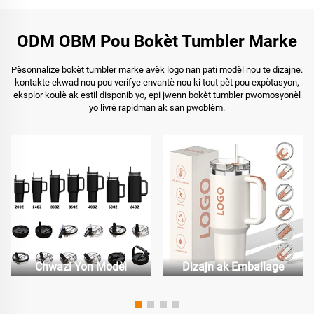
ODM OBM Pou Bokèt Tumbler Marke
Pèsonnalize bokèt tumbler marke avèk logo nan pati modèl nou te dizajne.
kontakte ekwad nou pou verifye envantè nou ki tout pèt pou expòtasyon,
eksplor koulè ak estil disponib yo, epi jwenn bokèt tumbler pwomosyonèl
yo livrè rapidman ak san pwoblèm.
Chwazi Yon Modèl
Dizajn ak Emballage