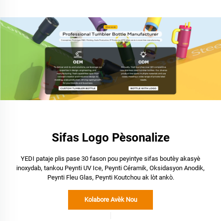
Sifas Logo Pèsonalize
YEDI pataje plis pase 30 fason pou peyintye sifas boutèy akasyè
inoxydab, tankou Peynti UV Ice, Peynti Céramik, Oksidasyon Anodik,
Peynti Fleu Glas, Peynti Koutchou ak lòt ankò.
Kolabore Avèk Nou