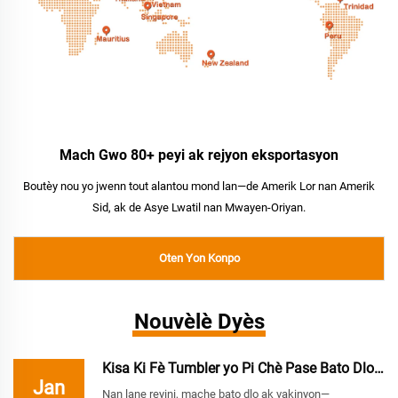
Mach Gwo 80+ peyi ak rejyon eksportasyon
Boutèy nou yo jwenn tout alantou mond lan—de Amerik Lor nan Amerik
Sid, ak de Asye Lwatil nan Mwayen-Oriyan.
Oten Yon Konpo
Nouvèlè Dyès
Kisa Ki Fè Tumbler yo Pi Chè Pase Bato Dlo Vaki...
Jan
Nan lane reyini, mache bato dlo ak vakinyon—