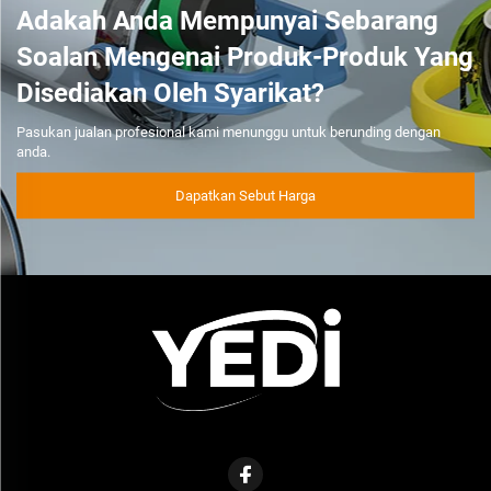
Adakah Anda Mempunyai Sebarang
Soalan Mengenai Produk-Produk Yang
Disediakan Oleh Syarikat?
Pasukan jualan profesional kami menunggu untuk berunding dengan
anda.
Dapatkan Sebut Harga