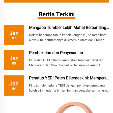
Berita Terkini
Mengapa Tumbler Lebih Mahal Berbanding Botol Ai...
Jan
Dalam beberapa tahun kebelakangan ini, pasaran botol
07
air vakum—terutamanya di Amerika Utara dan Eropah—
telah menyaksikan peningkatan populariti tumbler.
Sama ada peminat aktiviti luar atau profesional bandar,
Pembekalan dan Penyesuaian
seolah-olah semua orang mempunyai tumbler bersaiz
Jan
besar...
ODM dan OEM dalam Pembuatan Tumbler: Panduan
05
Mendalam dan Praktikal untuk Jenama & Peruncit
Sebagai pengilang tumbler keluli tahan karat, kami
sering mendengar soalan yang sama daripada
Penutup YEDI Paten Dikemaskini: Memperkenalkan ...
pelanggan baru semasa perbincangan pertama kami:
Jan
"Apa bezanya..."
Kini, tumbler terlaris YEDI dengan penutup pemegang
04
boleh alih mudah alih memberikan pengalaman minum
yang baharu melalui reka bentuk unik dan kraf persisian.
I. Apa Yang Menjadikan Penutup Boleh Alih Itu Unik? 1:
SESUAI UNTUK DIGUNAKAN SEMASA BERGERAK:
Dilengkapi pemegang bawa tebal...