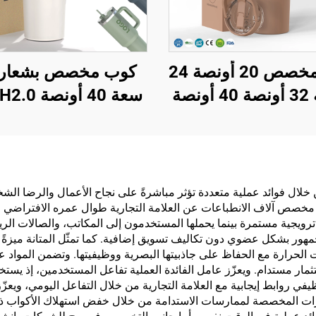
شعار مخصص 20 أونصة 24
أونصة 32 أونصة 40 أونصة
 بشفة قابلة للتقليب،
عازل من الفولاذ الم
 سفر محمول من
للصدأ فراغي للسفر
ولاذ المقاوم للصدأ
قشة لعيد الحب والت
ل بالفراغ مع مقبض
لال فوائد عملية متعددة تؤثر مباشرةً على نجاح الأعمال والرضا الش
 مخصص آلاف الانطباعات عن العلامة التجارية طوال عمره الافتراضي ا
 ترويجية مستمرة بينما يحملها المستخدمون إلى المكاتب، والصالات الري
 للجمهور بشكل عضوي دون تكاليف تسويق إضافية. كما تمثّل المتانة ميزة
الحرارة مع الحفاظ على جاذبيتها البصرية ووظيفيتها. وتضمن المواد عا
مار مستدام. ويعزّز عامل الفائدة العملية تفاعل المستخدمين، إذ يستخدم
يفي روابط إيجابية مع العلامة التجارية من خلال التفاعل اليومي، ويعزّز ت
ارات المخصصة لممارسات الاستدامة من خلال خفض استهلاك الأكواب ذات ا