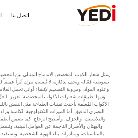
اتصل بنا
ا
يمثل شعار الكوب المخصص الاندماج المثالي بين التخصيص و
تسويقية فعّالة وتحف تذكارية لا تُنسى، تترك أثراً ع
وعلوم المواد، ومرونة التصميم لإنشاء أواني تحمل العلام
تؤديها تطبيقات شعارات الأكواب المخصصة: تعزيز التع
الأكواب المُعلَّمة بأحدث تقنيات الطباعة مثل النقش بال
البصري الدقيق. أما الميزات التكنولوجية الكامنة ورا
والبلاستيك، والخزف، وأسطح الزجاج. كما تضمن أنظمة م
والبهتان والأضرار الناجمة عن العوامل البيئية. وتشم
بالمناسبات، ومبادرات بناء الهوية الشخصية. وتستفيد