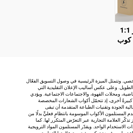
كوب مخصص بشعار 1:1
سعة 40 أونصة H2.0 كوب
قاوم
 مع
رحال
خصي. وتتمثل الميزة الرئيسية في وصول التسويق الفعّال
لطويل. وعلى عكس أساليب الإعلان التقليدية التي
اضية، ومحلات القهوة، والاجتماعات الاجتماعية. ويؤدي
ً كبيرةً أخرى، إذ تتحمّل أكواب الشعارات المخصصة
لية الجودة وتقنيات الطباعة المتقدمة أن تبقى
 المستلمون الأكواب الموسومة بانتظامٍ فعليٍّ بدلًا من
ذكّر العلامة التجارية عبر التعرّض المتكرر لها. كما
لاستخدام الواحد. ويقدّر المستلمون المواد الترويجية