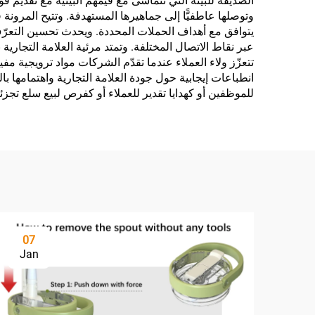
الصديقة للبيئة التي تتماشى مع قيمهم البيئية مع تقديم
وتوصلها عاطفيًّا إلى جماهيرها المستهدفة. وتتيح المرون
يتوافق مع أهداف الحملات المحددة. ويحدث تحسين التعرّف
عبر نقاط الاتصال المختلفة. وتمتد مرئية العلامة التجار
تتعزّز ولاء العملاء عندما تقدّم الشركات مواد ترويجية مف
انطباعات إيجابية حول جودة العلامة التجارية واهتمامها ب
للموظفين أو كهدايا تقدير للعملاء أو كفرص لبيع سلع تجزئة
07
Jan