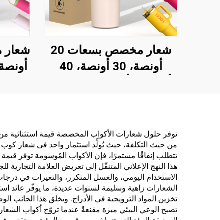
شعار مخصص بسعات 20
أونصة، 30 أونصة، 40
أونصة، كأس قهوة معدني
قارورة
مفرغ مزدوج الجدار مصنوع
كوب
من الفولاذ المقاوم للصدأ،
الف
سعات 20 أونصة، 30
معزو
توفر حلول شعارات الأكواب المخصصة قيمة استثنائية من خ
من حيث التكلفة، حيث يُولِّد استثمار واحد في شعار كوب
أونصة، 40 أونصة، كأس مع
تتطلب إنفاقًا مستمرًا، فإن الأكواب المُوسومة توفر قيمة
مقبض
هذا النهج الإعلاني المتنقّل إلى تعريض العلامة التجارية
الاستخدام اليومي، والغسل المتكرر، والتغيرات في درجات 
الشعارات زاهية وسليمة لسنوات عديدة، ما يوفّر عائد استث
تخزين المواد الترويجية في الأدراج. ويخلق هذا الجانب الوظ
تصبح الوعي البيئي ميزة مقنعةً عندما تروّج أكواب الشع