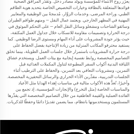
يعزِّز روح الانتماء للمؤسسة ويولِّد مصادر دخل. وتقدِّر المرافق الصحية
فوائدها المتعلقة بالنظافة وخيارات التخصيص الخاصة بتحديد هوية الطاقم
الطبي، وراحة المرضى، وخدمات الزوَّار، مُدمجةً بين الوظيفية والمعايير
المهنية في المظهر الخارجي. ويعتمد عمال النقل — ومنهم طواقم الطيران
وسائقو الشاحنات ومشغلو وسائل النقل العام — على التحكم الموثوق في
درجة الحرارة وتصميمات مقاومة للانسكاب خلال جداول العمل المكثفة،
حيث يؤثر جودة المشروبات على أداء المهام ومستوى الرضا الوظيفي. كما
يستفيد محترفو المكاتب المنزلية من زيادة الإنتاجية بفضل الحفاظ على
درجة حرارة المشروبات باستمرار خلال جلسات العمل الطويلة، بينما تخلق
التصاميم المخصصة روابط نفسية إيجابية مع بيئات العمل. ويستخدم عشاق
اللياقة البدنية أكواب السفر المطبوعة لتناول المكملات الغذائية قبل
التمرين، ومشروبات التعافي بعد التمرين، والحفاظ على الترطيب أثناء
الجلسات التدريبية، مقدِّرين الأداء الحراري والرسائل التحفيزية المخصصة.
وأخيرًا، تُعدُّ هذه الأكواب مثالية في مناسبات إهداء الهدايا مثل الأعياد
والمناسبات الخاصة (مثل التخرج) والإنجازات المؤسسية، إذ تجمع بين
الفائدة العملية والقيمة العاطفية من خلال التصاميم المخصصة التي يقدِّرها
المستلمون ويستخدمونها بانتظام، مما يضمن تقديرًا دائمًا وحفظًا للذكريات.