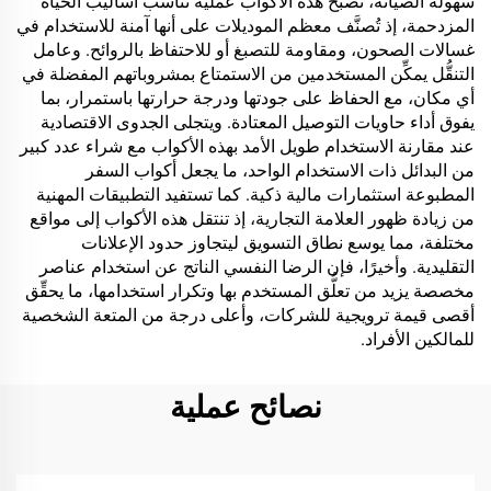
سهولة الصيانة، تصبح هذه الأكواب عمليةً تناسب أساليب الحياة
المزدحمة، إذ تُصنَّف معظم الموديلات على أنها آمنة للاستخدام في
غسالات الصحون، ومقاومة للتصبغ أو للاحتفاظ بالروائح. وعامل
التنقُّل يمكِّن المستخدمين من الاستمتاع بمشروباتهم المفضلة في
أي مكان، مع الحفاظ على جودتها ودرجة حرارتها باستمرار، بما
يفوق أداء حاويات التوصيل المعتادة. ويتجلى الجدوى الاقتصادية
عند مقارنة الاستخدام طويل الأمد بهذه الأكواب مع شراء عدد كبير
من البدائل ذات الاستخدام الواحد، ما يجعل أكواب السفر
المطبوعة استثمارات مالية ذكية. كما تستفيد التطبيقات المهنية
من زيادة ظهور العلامة التجارية، إذ تنتقل هذه الأكواب إلى مواقع
مختلفة، مما يوسع نطاق التسويق ليتجاوز حدود الإعلانات
التقليدية. وأخيرًا، فإن الرضا النفسي الناتج عن استخدام عناصر
مخصصة يزيد من تعلُّق المستخدم بها وتكرار استخدامها، ما يحقِّق
أقصى قيمة ترويجية للشركات، وأعلى درجة من المتعة الشخصية
للمالكين الأفراد.
نصائح عملية