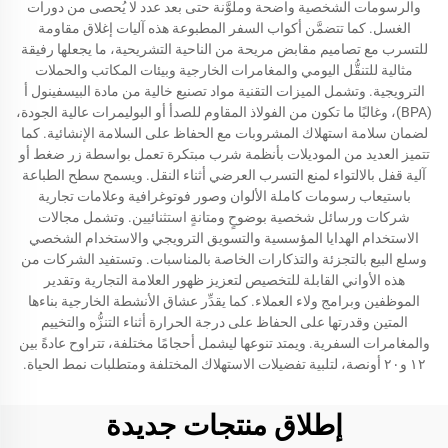
والرسومات الشخصية واضحة وملوَّنة حتى بعد عدد لا يُحصى من دورات
الغسل. كما تتضمَّن أكواب السفر المطبوعة هذه آليات إغلاق مقاومة
للتسرب مع تصاميم مقابض مريحة من الناحية التشريحية، ما يجعلها رفيقة
مثالية للتنقُّل اليومي والمغامرات الخارجية وبيئات المكاتب والحملات
الترويجية. وتشمل الميزات التقنية مواد تصنيع خالية من مادة البيسفينول أ
(BPA)، وغالبًا ما تكون من الفولاذ المقاوم للصدأ أو البوليمرات عالية الجودة،
لضمان سلامة استهلاك المشروبات مع الحفاظ على السلامة الإنشائية. كما
تتميز العديد من الموديلات بأنظمة شرب مبتكرة تعمل بواسطة زر ضغط أو
آلية قفل بالالتواء لمنع التسرب العرضي أثناء النقل. ويسمح سطح الطباعة
باستيعاب رسومات كاملة الألوان وصور فوتوغرافية وعلامات تجارية
شركات ورسائل شخصية بوضوحٍ ومتانةٍ استثنائيين. وتشمل مجالات
الاستخدام الهدايا المؤسسية والتسويق الترويجي والاستخدام الشخصي
وسلع البيع بالتجزئة والتذكارات الخاصة بالمناسبات. وتستفيد الشركات من
هذه الأواني القابلة للتخصيص لتعزيز ظهور العلامة التجارية وتقدير
الموظفين وبرامج ولاء العملاء. كما يقدِّر عشاق الأنشطة الخارجية بناءها
المتين وقدرتها على الحفاظ على درجة الحرارة أثناء التنزُّه والتخييم
والمغامرات السفرية. ويمتد تنوعها ليشمل أحجامًا مختلفة، تتراوح عادةً بين
١٢ و٢٠ أونصة، لتلبية تفضيلات الاستهلاك المختلفة ومتطلبات نمط الحياة.
إطلاق منتجات جديدة