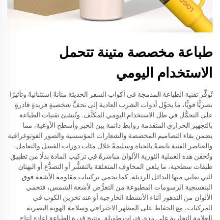
طباعة مخصصة متينة تتحمل
الاستخدام اليومي
تُوفِّر تقنية الطباعة المدمجة في أكواب السفر الحديثة متانةً استثنائيةً وتأثيرًا
بصريًّا قويًّا، ما يحوِّل أدوات الشرب العادية إلى تحفٍّ شخصيةٍ فريدةٍ قادرةٍ
على التحمُّل في ظل الاستخدام اليومي المكثَّف. وتُنشئ تقنيات الطباعة
بالتجهيز الحراري المتقدمة روابط دائمة بين الحبر وأسطح الأوعية، مما
يضمن بقاء التصاميم المخصصة والشعارات المؤسسية والصور الفوتوغرافية
والعناصر الفنية نابضةً بالحياة وسليمةً خلال مئات دورات الغسل والتعامل.
وتُحقن هذه العملية الثورية الألوان مباشرةً في تركيب المادة بدلًا من تطبيق
طبقات سطحية، ما يلغي المخاوف المتعلقة بالتقشُّر أو التصدُّع أو البهتان
التي تعاني منها البدائل الرديئة. كما تحمي تركيبات مقاومة الأشعة فوق
البنفسجية الرسومات المطبوعة من التعرُّض لأشعة الشمس، فتحمي
الألوان من التدهور أثناء الأنشطة الخارجية أو عند تخزين الكوب في
المركبات، مع الحفاظ على المظهر الاحترافي وسلامة الهوية البصرية
للعلامة التجارية على مدى فترات طويلة. وتتيح قدرة الطباعة إعادة إنتاج