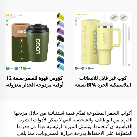
كوب غير قابل للانبعاثات
كؤوس قهوة للسفر بسعة 12
البلاستيكية الحرة BPA بسعة
أوقية مزدوجة الجدار معزولة،
20 أونصة و30 أونصة و40
خالية من مادة BPA، من
أونصة، مع مقبض وقشة
الصلب المقاوم للصدأ، بكأس
وغطاء بثلاثة مواضع للسفر،
فراغي مع شعار مخصص
كوب من الفولاذ المقاوم للصدأ
بالجملة
أكواب السفر المطبوعة تُقدِّم قيمة استثنائية من خلال مزيجها
معزول
الفريد من الوظائف والشخصنة التي لا يمكن لأدوات الشرب
القياسية أن تُنافسها. ويتمثل الميزة الرئيسية فيها في قدرتها
المتفوِّقة على الاحتفاظ بدرجة حرارة المشروبات، مما يلغي