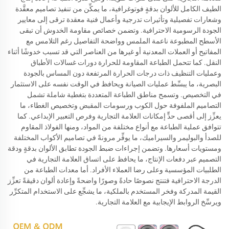
الطيف الكامل للألوان بدقةٍ فوتوغرافية، ما يمكِّن من تنفيذ تصاميم معقَّدة
وشعارات تفصيلية وتأثيرات تدرجية وأعمال فنية معقدة ترقى إلى معايير
الجودة الرسومية الاحترافية. وتضمن خصائص مقاومة الخدوش أن تبقى
الأسطح المطبوعة ناعمة الملمس وواضحة التفاصيل رغم التلامس مع
المفاتيح أو العملات المعدنية أو غيرها من العناصر التي قد تسبب خدوشًا أثناء
النقل. كما تتحمل الطباعة المقاومة للحرارة دورات غسالات الأطباق
وعمليات التنظيف ذات درجات الحرارة المرتفعة دون المساس بالجودة
البصرية، ما يبسِّط عمليات الصيانة ويحافظ في الوقت نفسه على الاستثمار
في التخصيص. وتسمح مناطق الطباعة المتعددة بتغطية شاملة تشمل
التصاميم الملفوفة حول الكوب ورسومات المقبض وتخصيص الغطاء، ما
يعزِّز إلى أقصى حدٍّ إمكانات العلامة التجارية وفرص التعبير الإبداعي. كما
تتوافق عملية الطباعة مع أنواع مختلفة من المواد، ومنها الفولاذ المقاوم
للصدأ والبوليمر والسيراميك، ما يوفِّر مرونةً في تصاميم الأكواب المختلفة
ومستويات أسعارها. وتضمن إجراءات ضبط الجودة تطابق الألوان بدقةٍ ودقة
التصميم عبر دفعات الإنتاج، ما يحافظ على اتساق العلامة التجارية في
الطلبيات المؤسسية وعلى رضا العملاء الأفراد. أما معدات الطباعة من
الدرجة الاحترافية فتنتج نصوصًا حادةً وصورًا واضحةً وإعادة ألوان دقيقةً تعزِّز
القيمة المدركة وفخر المستخدم بالملكية، ما يشجِّع على الاستخدام المتكرِّر
ويرسِّخ الروابط الإيجابية مع العلامة التجارية.