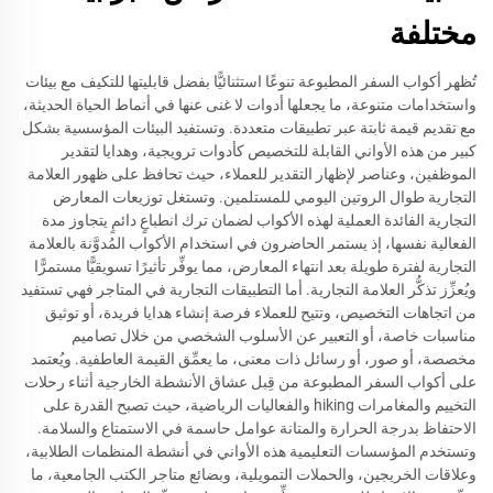
مختلفة
تُظهر أكواب السفر المطبوعة تنوعًا استثنائيًّا بفضل قابليتها للتكيف مع بيئات
واستخدامات متنوعة، ما يجعلها أدوات لا غنى عنها في أنماط الحياة الحديثة،
مع تقديم قيمة ثابتة عبر تطبيقات متعددة. وتستفيد البيئات المؤسسية بشكل
كبير من هذه الأواني القابلة للتخصيص كأدوات ترويجية، وهدايا لتقدير
الموظفين، وعناصر لإظهار التقدير للعملاء، حيث تحافظ على ظهور العلامة
التجارية طوال الروتين اليومي للمستلمين. وتستغل توزيعات المعارض
التجارية الفائدة العملية لهذه الأكواب لضمان ترك انطباعٍ دائمٍ يتجاوز مدة
الفعالية نفسها، إذ يستمر الحاضرون في استخدام الأكواب المُدوَّنة بالعلامة
التجارية لفترة طويلة بعد انتهاء المعارض، مما يوفِّر تأثيرًا تسويقيًّا مستمرًّا
ويُعزِّز تذكُّر العلامة التجارية. أما التطبيقات التجارية في المتاجر فهي تستفيد
من اتجاهات التخصيص، وتتيح للعملاء فرصة إنشاء هدايا فريدة، أو توثيق
مناسبات خاصة، أو التعبير عن الأسلوب الشخصي من خلال تصاميم
مخصصة، أو صور، أو رسائل ذات معنى، ما يعمِّق القيمة العاطفية. ويُعتمد
على أكواب السفر المطبوعة من قِبل عشاق الأنشطة الخارجية أثناء رحلات
التخييم والمغامرات hiking والفعاليات الرياضية، حيث تصبح القدرة على
الاحتفاظ بدرجة الحرارة والمتانة عوامل حاسمة في الاستمتاع والسلامة.
وتستخدم المؤسسات التعليمية هذه الأواني في أنشطة المنظمات الطلابية،
وعلاقات الخريجين، والحملات التمويلية، وبضائع متاجر الكتب الجامعية، ما