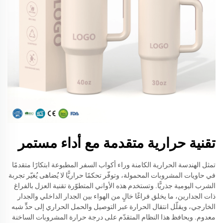
تقنية حرارية متقدمة مع أداء مستمر
تمثل الهندسة الحرارية الكامنة وراء أكواب السفر المطبوعة ابتكارًا متقدمًا
في حاويات المشروبات المحمولة، وتوفّر تحكمًا حراريًّا لا يُضاهى يُغيّر تجربة
الشرب اليومية جذريًّا. وتستخدم هذه الأواني المتطوّرة تقنية العزل بالفراغ
ذات الجدارين، ما يخلق فراغًا خالٍ من الهواء بين الجدار الداخلي والجدار
الخارجي، ويقلّل انتقال الحرارة عبر التوصيل والحمل الحراري إلى حدٍّ شبه
معدوم. ويحافظ هذا النظام المتقدّم على درجة حرارة المشروبات الساخنة