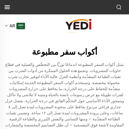
AR
أكواب سفر مطبوعة
تمثل أكواب السفر المطبوعة اندماجًا ثوريًّا بين التخصُّص والعملية في قطاع
حاويات المشروبات. وتجمع هذه الحلول المبتكرة من أدوات الشرب بين
تقنيات الطباعة المتقدِّمة وأنظمة العزل عالية الأداء لتوفير تجارب شرب
محمولة مخصصة. وتستخدم أكواب السفر المطبوعة الحديثة إمكانيات
متقدِّمة للحفاظ على درجة الحرارة، ما يحافظ على حرارة المشروبات
لفترات طويلة مع عرض رسومات نابضة بالحياة ومتينة لا تتلاشى ولا تتآكل.
ويتمحور الأداء الأساسي حول التحكُّم الفائق في درجة الحرارة، بفضل عزل
جداري فراغي مزدوج يحافظ على سخونة المشروبات لمدة تصل إلى ٨
ساعات، وعلى برودة المشروبات لمدة تصل إلى ١٢ ساعة. وتضمن تقنيات
الطباعة المتقدِّمة — ومنها التسامي والنقش الليزري والطباعة الرقمية
المقاومة لأشعة فوق البنفسجية — أن تظل التصاميم المخصصة والشعارات