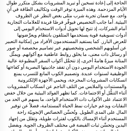
الحاجة إلى إعادة تسخين أو تبريد المشروبات بشكل متكرر طوال
الأيام المزدحمة. وهذه الميزة توفر الوقت وتكاليف الطاقة في آنٍ
واحد، مع ضمان تجربة شرب مثلى بغض النظر عن الظروف
البيئية. أما جانب التخصيص فيوفِّر فرصًا فريدة للعلامات التجارية
أمام الشركات، إذ تتيح لها تحويل أدوات الاستخدام اليومي إلى
أدوات تسويقية قوية يستخدمها المتلقون بانتظام ويعرِّضونها
للعرض البارز. كما يستفيد المستخدمون الأفراد من إمكانية التعبير
عن أسلوبهم الشخصي وشخصيتهم عبر تصاميم مخصصة أو صور
أو رسائل ذات معنى، ما يخلق روابط عاطفية مع أكوابهم. ويمثِّل
المتانة ميزةً هامةً أخرى، إذ تتحمَّل أكواب السفر المطبوعة عالية
الجودة الاستخدام اليومي دون أن تفقد جاذبيتها البصرية أو كفاءتها
الوظيفية لسنوات عديدة. وتصميم الكوب المانع للتسرب يمنع
انسكابات المشروبات المحرجة، ويحمي الأجهزة الإلكترونية
والمستندات والملابس من التلف الناجم عن انسكاب المشروبات
أثناء التنقُّل أو الاجتماعات. كما تظهر الفوائد البيئية من خلال خفض
الاعتماد على الأكواب ذات الاستخدام الواحد، ما يسهم في الحد من
النفايات ويدعم خيارات نمط الحياة المستدامة، فضلاً عن توفير
المال على المدى الطويل. وتُحسِّن الخصائص الإنجوبيّة راحة
المستخدم أثناء الإمساك بالكوب لفترات طويلة، وتقلل من إجهاد
اليدين وتحسِّن ثبات القبضة في مختلف الظروف الجوية. وبفضل