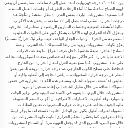
بين ١٤٠–١٦٠ درجة فهرنهايت لمدة تصل إلى ٨ ساعات، مما يضمن أن يبقى
قهوة الصباح ساخنةً تمامًا أثناء الرحلات الطويلة أو جلسات العمل الممتدة.
كما تستفيد المشروبات الباردة بنفس القدر، إذ تظل منعشةً ومثلّجةً عند
درجات الحرارة المثلى لمدة تصل إلى ١٢ ساعة، ما يجعل هذه الأكواب
مثاليةً للأنشطة الصيفية وجلسات التمارين الرياضية والمغامرات الخارجية.
وتتفوّق الأداء الحراري لهذه الأكواب بشكلٍ كبيرٍ على الحاويات التقليدية
المصنوعة من الخزف أو ذوات الجدار الواحد، حيث توفّر ثباتًا حراريًّا مستمرًّا
يعزّز نكهات المشروبات ويزيد من رضا المستهلك أثناء الشرب. وتضمّ
النماذج الفاخرة طبقةً نحاسيةً داخل غرفة الفراغ، ما يضاعف قدرات
الاحتفاظ بالحرارة أكثر فأكثر، مع إضافة خصائص مضادة للميكروبات تحافظ
على نقاء المشروب. كما تمنع تقنية العزل انتقال الحرارة من الخارج،
فتحافظ على سطح الكوب الخارجي عند درجة حرارة مريحة للمس بغضّ
النظر عن درجة حرارة المحتويات، ما يلغي الحاجة إلى أغطية واقية أو
مقابض قد تُضعف سهولة الحمل. وتساهم هذه الكفاءة الحرارية في خفض
استهلاك الطاقة من خلال تقليل الحاجة إلى إعادة تسخين أو تبريد
المشروبات خلال اليوم، ما يسهم في الاستدامة البيئية وفي توفير الوقت
والموارد. وقد أظهرت الاختبارات الاحترافية أن أكواب السفر المطبوعة
عالية الجودة تحافظ على درجات حرارة المشروبات ضمن النطاقات
المقبولة لفترات أطول بكثير من البدائل أحادية الاستخدام، ما يوفّر قيمةً
وأداءً متفوقين. كما يحسّن التحكم الحراري الثابت نكهة المشروبات من
خلال منع التبريد السريع الذي قد يجعل القهوة مرةً، أو السماح للمشروبات