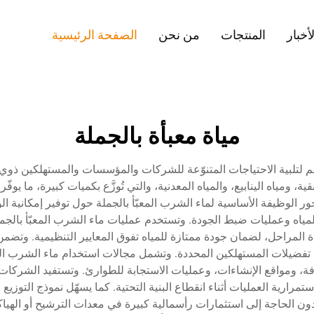
لأخبار
المنتجات
من نحن
الصفحة الرئيسية
مياة معبأة بالجملة
 صُمّم لتلبية الاحتياجات المتنوّعة للشركات والمؤسسات والمستهلكين ذ
قية، ومياه الينابيع، والمياه المعدنية، والتي تُوزَّع بكميات كبيرة، ما ي
حور الوظيفة الأساسية لماء الشرب المعبّأ بالجملة حول توفير إمكانية
ة للمياه وعمليات ضبط الجودة. وتستخدم عمليات ماء الشرب المعبّأ بالجمل
لمراحل، لضمان جودة ممتازة للمياه تفوق المعايير التنظيمية. وتضمن هذه
، ومواقع الإنشاءات، وعمليات الاستجابة للطوارئ. وتستفيد الشركات 
ارية العمليات أثناء انقطاع البنية التحتية. كما يسهّل نموذج التوزيع ا
 الحاجة إلى استثمارات رأسمالية كبيرة في معدات الترشيح أو الهيا