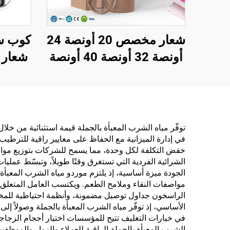
شعار مخصص 20 أونصة 24
كوب سف
أونصة 32 أونصة 40 أونصة
شعار 
قارورة بشفة قابلة للتقليب،
كوب ق
كوب سفر محمول من
الفولاذ المقاوم للصدأ
معزول بالفراغ مع مقبض
توفّر مياه الشرب المعبأة بالجملة قيمة استثنائية من خل
في إدارة الميزانية مع الحفاظ على معايير راقية للترطي
خفض التكلفة لكل وحدة، مما يسمح للشركات بتوزيع مواردها
الشرائية الفردية التي تستغرق وقتًا طويلاً، وتبسّط عملي
الجودة ميزة أساسية، إذ يلتزم موردو مياه الشرب المعبأة
مواصفات النقاء وملامح الطعم. ويكتسب العامل المتعلق ب
الراسخون جداول توصيل مضمونة، وأنظمة احتياطية للمخزون،
الأساسي، إذ توفّر مياه الشرب المعبأة بالجملة وصولاً إلى م
في خيارات التغليف تتيح للمؤسسات اختيار أحجام الزجاجات
الشرب المعبأة بالجملة الراقية للعملاء والزوار والموظفي