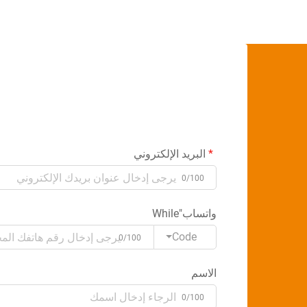
البريد الإلكتروني
0/100
واتساب"While
Code
0/100
الاسم
0/100