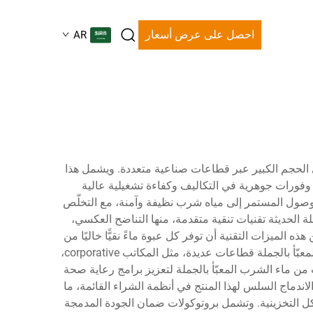
احصل على عرض أسعار
AR
وي الحجم الكبير عبر قطاعات صناعية متعددة. ويشمل هذا
وفّر وفورات جوهرية في التكاليف وكفاءة تشغيلية عالية
 الوصول المستمر إلى مياه شرب نظيفة وآمنة، مع التخلّص
ة الحديثة تقنيات تنقية متقدمة، منها التناضح العكسي،
 الميزات التقنية أن توفر كل عبوة ماءً نقيًّا خاليًا من
الملوثات، وبنكهة مثلى ومحتوى معدني مُحسَّن يتوافق مع تفضيلات المستهلكين المحددة. وتشمل مجالات استخدام ماء الشرب المعبّأ بالجملة قطاعات عديدة، مثل المكاتب corporative،
من ماء الشرب المعبّأ بالجملة لتعزيز برامج رعاية صحة
لاندماج السلس لهذا المنتج في أنظمة الشراء القائمة، ما
كل التخزينية. وتشمل بروتوكولات ضمان الجودة المدمجة