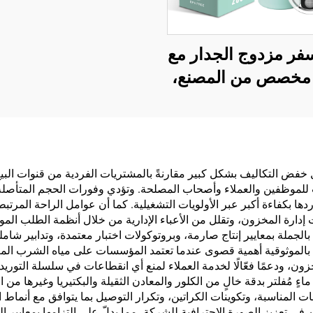
ر مزدوج الجدار مع
مخصص من المصنع،
هوة عازل مع غطاء
سعة 20 أونصة، أكواب
ستانلس ستيل
ال خفض التكاليف بشكل كبير مقارنةً بالمشتريات الفردية من قنوات البي
ب للموظفين والعملاء وأصحاب المصلحة. وتؤدي وفورات الحجم المتأصلة 
 بكفاءة أكبر عبر الأولويات التشغيلية. كما أن عوامل الراحة المرتب
ات إدارة المخزون، وتقلل من الأعباء الإدارية من خلال أنظمة الطلب الم
 بالجملة بمعايير إنتاج صارمة، وبروتوكولات اختبار معتمدة، وتدابير ش
الموثوقية أهمية قصوى عندما تعتمد المؤسسات على مياه الشرب المعبأة
 ودعمًا فعّالًا لخدمة العملاء لمنع أي انقطاعات في سلسلة التوريد. 
اءٍ مُفلتر بدقة خالٍ من الكلور والمعادن الثقيلة والبكتيريا وغيرها من ا
 المناسبة، وتكوينات الكراتين، وتكرار التوصيل بما يتوافق مع أنماط 
ن في تعزيز الصورة الاحترافية للشركة، مما يدلّ على التزامها بمعايير 