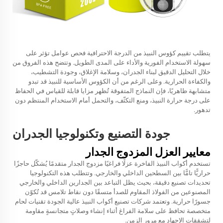
يتطلب تقييم كؤوس النبيذ من الدرجة الاحترافية فحص عوامل تؤثر على
سهولة الاستخدام الفورية والأداء على المدى الطويل. وتتضح هذه الفروق من
خلال التحليل الدقيق لبناء الجدران، وسلامة الإغلاق، وجودة التشطيب،
والكفاءة الحرارية. وعلى الرغم من أن الكؤوس الأساسية للنبيذ قد تبدو
متشابهة ظاهريًا، فإن النماذج المتفوقة تُظهر مزايا قابلة للقياس في الحفاظ
على درجة حرارة النبيذ، ومنع التكثّف، والتحمل أمام الاستخدام المنتظم دون
تدهور.
جودة التصنيع وتكنولوجيا الجدران
معايير العزل المزدوج الجدار
تستخدم أكواب النبيذ الفاخرة عزلًا فراغيًا مزدوج الجدار متقدمًا يُشكّل حاجزًا
حراريًّا تامًّا بين السطحين الداخلي والخارجي. وتتطلب هذه التكنولوجيا
تحديدات تصنيع دقيقة، بحيث يظل التباعد بين الجدارين الداخلي والخارجي
المصنوعين من الفولاذ المقاوم للصدأ متسقًا دون نقاط تلامس قد تُكوّن
جسورًا حرارية. وتعتمد شركات تصنيع أكواب النبيذ عالية الجودة تقنيات لحام
متخصصة تحافظ على سلامة الفراغ أثناء إنشاء وصلاتٍ متجانسةٍ مقاومة
لتشققات الإجهاد مع مرور الزمن.