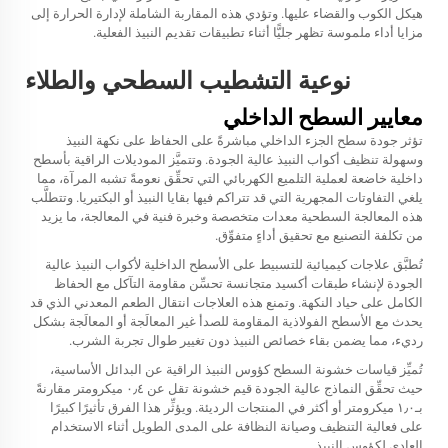
هيكل الكوب والقضاء عليها. وتؤدي هذه المقاربة الشاملة لإدارة الحرارة إلى
مزايا أداء ملموسة تظهر جليًّا أثناء تطبيقات تقديم النبيذ الفعلية.
نوعية التشطيب السطحي والطلاء
معايير السطح الداخلي
تؤثر جودة سطح الجزء الداخلي مباشرةً على الحفاظ على نكهة النبيذ
وسهولة تنظيف أكواب النبيذ عالية الجودة. وتتميَّز الموديلات الراقية بأسطح
داخلية خاضعة لعملية التلميع الكهربائي التي تحقِّق نعومةً تشبه المرآة، مما
يلغي التفاوتات المجهرية التي قد تتراكم فيها بقايا النبيذ أو البكتيريا. وتتطلَّب
هذه المعالجة السطحية معدات متخصصة وخبرة فنية في المعالجة، ما يزيد
من تكلفة التصنيع مع تحقيق أداءٍ متفوِّق.
تُطبَّق علاجات كيميائية للتسبيط على الأسطح الداخلية لأكواب النبيذ عالية
الجودة لإنشاء طبقات أكسيد متجانسة تحسِّن مقاومة التآكل مع الحفاظ
الكامل على حياد النكهة. وتمنع هذه العلاجات انتقال الطعم المعدني الذي قد
يحدث مع الأسطح الفولاذية المقاومة للصدأ غير المعالَجة أو المعالَجة بشكل
رديء، مما يضمن بقاء خصائص النبيذ دون تغيير طوال تجربة الشرب.
تُميِّز قياسات خشونة السطح كؤوس النبيذ الراقية عن البدائل الأساسية،
حيث تحقِّق النماذج عالية الجودة قيم خشونة تقل عن ٠٫٤ ميكرومتر مقارنةً
بـ١٫٠ ميكرومتر أو أكثر في المنتجات الرديئة. ويؤثِّر هذا الفرق تأثيرًا كبيرًا
على فعالية التنظيف وصيانة النظافة على المدى الطويل أثناء الاستخدام
العادي لكؤوس النبيذ.