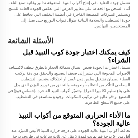
تشمل جودة التغليف في إنتاج أكواب النبيذ المتفوقة تدابير وقائية تمنع التلف
أثناء الشحن مع الحفاظ على معايير العرض التي تعكس الجودة العامة للمنتج.
وتستثمر الشركات المصنعة الفاخرة في أنظمة التغليف التي تحافظ على
جودة التشطيب والسلامة البنائية طوال قنوات التوزيع حتى تصل إلى
المستخدمين النهائيين.
الأسئلة الشائعة
كيف يمكنك اختبار جودة كوب النبيذ قبل
الشراء؟
تشمل اختبارات الجودة فحص اتساق سماكة الجدار بالطرق بلطف لاكتشاف
الأصوات المجوفة التي تشير إلى ضعف التصنيع، والتحقق من دقة تركيب
الغطاء لضمان تشغيلٍ سلسٍ دون عُسر أو احتكاك، وفحص التشطيب
السطحي للتأكد من انتظامه ونعومته، والتحقق من توزيع الوزن الذي يدل
على بناءٍ سليمٍ لكاميرا الفراغ. وتتميّز أكواب النبيذ الفاخرة بإحساسٍ قويٍّ في
التصنيع، ودقةٍ عاليةٍ في تركيب المكونات، وجودةٍ متناسقةٍ في التشطيب
على جميع الأسطح الظاهرة.
ما الأداء الحراري المتوقع من أكواب النبيذ
عالية الجودة؟
تحافظ أكواب النبيذ عالية الجودة على درجة حرارة النبيذ الأبيض المبرَّد عند
أقل من ٥٠ درجة فهرنهايت لمدة لا تقل عن ثلاث ساعات في ظروف درجة