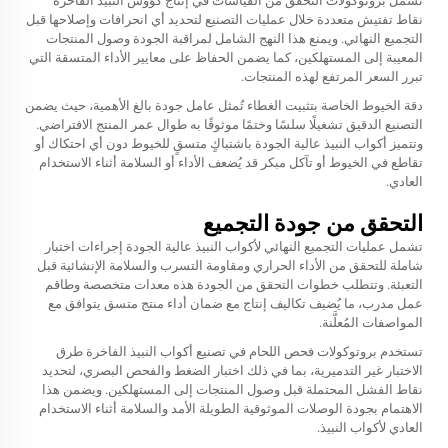
تشمل بروتوكولات التحقق من القياسات في إنتاج كؤوس النبيذ الفاخرة
نقاط تفتيش متعددة خلال عمليات التصنيع لتحديد أي انحرافات وإصلاحها قبل
التجميع النهائي. ويمنع هذا النهج الشامل لمراقبة الجودة وصول المنتجات
المعيبة إلى المستهلكين، كما يضمن الحفاظ على معايير الأداء المتسقة التي
تبرر السعر المرتفع لهذه المنتجات.
دقة الخيوط الخاصة بتثبيت الغطاء تُمثل عامل جودة بالغ الأهمية، حيث يضمن
التصنيع الدقيق تشغيلًا سلسًا وختمًا موثوقًا به طوال عمر المنتج الافتراضي.
وتتميز أكواب النبيذ عالية الجودة باشتباكٍ متسقٍ للخيوط دون أي احتكاك أو
تقاطع في الخيوط أو تآكل مبكر قد يُضعف الأداء أو السلامة أثناء الاستخدام
العادي.
التحقق من جودة التجميع
تشمل عمليات التجميع النهائي لأكواب النبيذ عالية الجودة إجراءات اختبار
شاملة للتحقق من الأداء الحراري ومقاومة التسرب والسلامة الإنشائية قبل
التعبئة. وتتطلب خطوات التحقق من الجودة هذه معدات متخصصة وطاقم
عمل مدرب، ما يُضيف تكاليف إنتاج مع ضمان أداء منتج متسق يتوافق مع
المواصفات المُعلَّنة.
تستخدم بروتوكولات فحص اللحام في تصنيع أكواب النبيذ الفاخرة طرق
الاختبار غير التدميرية، بما في ذلك اختبار الضغط والفحص البصري، لتحديد
نقاط الفشل المحتملة قبل وصول المنتجات إلى المستهلكين. ويضمن هذا
الاهتمام بجودة الوصلات الموثوقية الطويلة الأمد والسلامة أثناء الاستخدام
العادي لأكواب النبيذ.