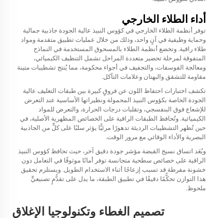
أداء الطلاء الخارجي
توفر أنظمة الطلاء الخارجي في كؤوس النبيذ عالية الجودة جاذبية جمالية
وحماية وظيفية في آنٍ واحد، وذلك من خلال عمليات تطبيق متقدمة ومواد
طلاء راقية. وتخضع أنظمة الطلاء بالمسحوق المستخدمة في النماذج
المتفوقة لمرحلة تحضير متعددة المراحل تشمل التنظيف الكيميائي،
ومعالجة الفوسفات، والتجفيف في أجواء محكومة، مما يُنتج تشطيبات متينة
مقاومة للتشقق والبهتان وعلامات التآكل.
تكشف اختبارات احتفاظ اللون عن فروقٍ كبيرة بين طبقات التغليف عالية
الجودة الخاصة بكؤوس النبيذ المحمولة ونظيراتها الأساسية عند التعرض
للإشعاع فوق البنفسجي، وتقلبات درجات الحرارة، والتعرض للمواد
الكيميائية. وتُحافظ الطبقات الراقية على الخصائص المظهرية الأصلية، في
حين تُظهر التشطيبات الرديئة تدهورًا مرئيًّا يؤثر سلبًا على كلٍّ من الجاذبية
البصرية والأداء الوقائي مع مرور الوقت.
ويُعَد اتساق نسيج القبضة مؤشر جودة دقيق آخر، حيث تحافظ كؤوس النبيذ
الراقية على خصائص سطحية متجانسة توفر أمانًا موثوقًا في التعامل دون
خشونة مفرطة قد تسبب إزعاجًا أثناء الاستخدام الطويل. ويستلزم تحقيق
هذا التوازن تحكُّمًا دقيقًا في تطبيق الطبقة، ما يدل على تقدُّمٍ تصنيعيٍّ
ملحوظ.
تصميم الغطاء وتكنولوجيا الإغلاق