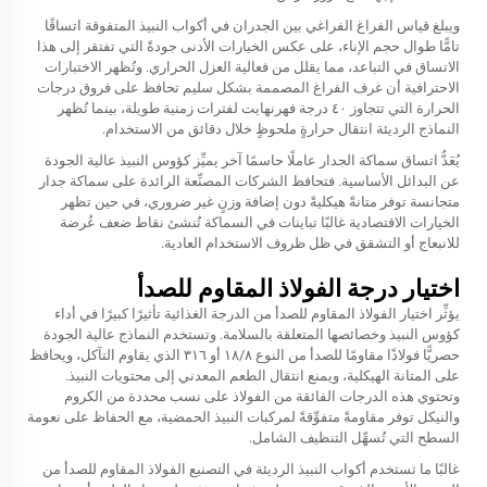
ويبلغ قياس الفراغ الفراغي بين الجدران في أكواب النبيذ المتفوقة اتساقًا
تامًّا طوال حجم الإناء، على عكس الخيارات الأدنى جودةً التي تفتقر إلى هذا
الاتساق في التباعد، مما يقلل من فعالية العزل الحراري. وتُظهر الاختبارات
الاحترافية أن غرف الفراغ المصممة بشكل سليم تحافظ على فروق درجات
الحرارة التي تتجاوز ٤٠ درجة فهرنهايت لفترات زمنية طويلة، بينما تُظهر
النماذج الرديئة انتقال حرارةٍ ملحوظٍ خلال دقائق من الاستخدام.
يُعَدُّ اتساق سماكة الجدار عاملًا حاسمًا آخر يميِّز كؤوس النبيذ عالية الجودة
عن البدائل الأساسية. فتحافظ الشركات المصنِّعة الرائدة على سماكة جدار
متجانسة توفر متانةً هيكليةً دون إضافة وزنٍ غير ضروري، في حين تظهر
الخيارات الاقتصادية غالبًا تباينات في السماكة تُنشئ نقاط ضعف عُرضة
للانبعاج أو التشقق في ظل ظروف الاستخدام العادية.
اختيار درجة الفولاذ المقاوم للصدأ
يؤثِّر اختيار الفولاذ المقاوم للصدأ من الدرجة الغذائية تأثيرًا كبيرًا في أداء
كؤوس النبيذ وخصائصها المتعلقة بالسلامة. وتستخدم النماذج عالية الجودة
حصريًّا فولاذًا مقاومًا للصدأ من النوع ١٨/٨ أو ٣١٦ الذي يقاوم التآكل، ويحافظ
على المتانة الهيكلية، ويمنع انتقال الطعم المعدني إلى محتويات النبيذ.
وتحتوي هذه الدرجات الفائقة من الفولاذ على نسب محددة من الكروم
والنيكل توفر مقاومةً متفوِّقةً لمركبات النبيذ الحمضية، مع الحفاظ على نعومة
السطح التي تُسهِّل التنظيف الشامل.
غالبًا ما تستخدم أكواب النبيذ الرديئة في التصنيع الفولاذ المقاوم للصدأ من