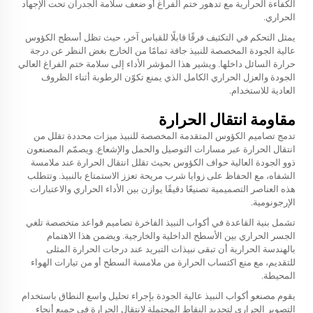
الكفاءة الحرارية مع تدهور ختم الفراغ أو ضعف سلامة الجدران تحت الإجهاد
الحراري.
يمثل التحكم في التكثيف فرقًا قابلًا للقياس آخر، حيث تظل أسطح الكؤوس
عالية الجودة المخصصة للنبيذ جافة تمامًا من الخارج بغض النظر عن درجة
حرارة السائل داخلها. ويشير هذا المؤشر الأداء إلى سلامة ختم الفراغ العالي
الجودة والعزل الحراري الكامل الذي يمنع تكوّن الرطوبة أثناء الظروف
العادية للاستخدام.
مقاومة انتقال الحرارة
تدمج تصاميم الكؤوس المتقدمة المخصصة للنبيذ ميزات محددة تقلل من
انتقال الحرارة عبر مسارات التوصيل والحمل والإشعاع. ويصمّم المصنعون
ذوو الجودة العالية حواف الكؤوس بحيث تقلل انتقال الحرارة عند ملامسة
الشفاه، مع الحفاظ على زوايا شرب مريحة تعزز الاستمتاع بالنبيذ. وتتطلب
هذه العناصر التصميمية تصنيعًا دقيقًا يوازن بين الأداء الحراري والاعتبارات
الإرجونومية.
تشمل بنية القاعدة في أكواب النبيذ الفاخرة تصاميم قواعد متخصصة تلغي
الجسر الحراري بين الأسطح الداخلية والخارجية. ويضمن هذا الاهتمام
بالهندسة الحرارية أن تبقى نبيذات التبريد عند درجات الحرارة المثلى
للتقديم، مع منع اكتساب الحرارة من ملامسة السطح أو من تيارات الهواء
المحيطة.
يقوم مصنعو أكواب النبيذ عالية الجودة بإجراء تحليل واسع النطاق باستخدام
التصوير الحراري لتحديد النقاط المحتملة لانتقال الحرارة في جميع أنحاء