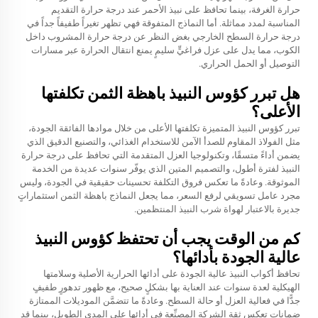
حرارة الغرفة، بينما تحافظ على نبيذ الأحمر عند درجة حرارة التقديم
المناسبة لمدد مماثلة. أما النماذج المتفوقة فهي تظهر تغيراً طفيفاً جداً في
درجة حرارة السطح الخارجي بغض النظر عن درجة حرارة المشروب داخل
الكوب، مما يدل على عزل فراغيٍّ سليمٍ يمنع انتقال الحرارة عبر مسارات
التوصيل أو الحمل الحراري.
هل تبرر كؤوس النبيذ باهظة الثمن تكلفتها
الأعلى؟
تبرر كؤوس النبيذ المتميزة تكلفتها الأعلى من خلال موادها الفائقة الجودة،
مثل الفولاذ المقاوم للصدأ الآمن للاستخدام الغذائي، والتصنيع الدقيق الذي
يضمن أداءً متسقًا، وتكنولوجيا العزل المتقدمة التي تحافظ على درجة حرارة
النبيذ لفترة أطول، والتصميم المتين الذي يوفّر سنوات عديدة من الخدمة
الموثوقة. وعادةً ما تعكس فروق التكلفة تحسينات حقيقية في الجودة، وليس
مجرد عامل تسويقي لرفع السعر، مما يجعل النماذج باهظة الثمن استثماراتٍ
جديرة بالاعتبار لهواة شرب النبيذ المنتظمين.
كم من الوقت يجب أن تحتفظ كؤوس النبيذ
عالية الجودة بأدائها؟
تحافظ أكواب النبيذ عالية الجودة على أدائها الحرارية الأصلية وسلامتها
الهيكلية لعدة سنوات عند العناية بها بشكلٍ صحيح، مع ظهور تدهورٍ طفيفٍ
جدًّا في فعالية العزل أو حالة السطح. وعادةً ما تتضمَّن الموديلات الممتازة
ضماناتٍ تعكس ثقة الشركة المصنِّعة في أدائها على المدى الطويل، بينما قد