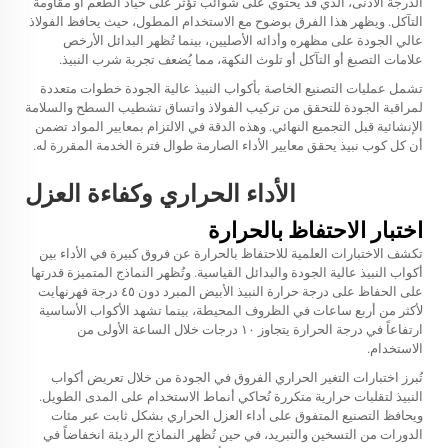
الدرجة الأدنى، الذي قد يحتوي على شوائب تؤثر على حياد الطعم أو مقاومة
التآكل. ويظهر هذا الفرق بوضوح مع الاستخدام المطول، حيث يحافظ الفولاذ
عالي الجودة على مظهره وأدائه الأصليين، بينما تُظهر البدائل الأرخص
علامات التصبغ أو التآكل أو تلوث النكهة، مما يُضعف تجربة شرب النبيذ.
تشمل عمليات التصنيع الخاصة بأكواب النبيذ عالية الجودة خطوات متعددة
لمراقبة الجودة للتحقق من تركيب الفولاذ واتساق تشطيب السطح والسلامة
الإنشائية قبل التجميع النهائي. وهذه الدقة في الالتزام بمعايير المواد تضمن
أن كل
كوب نبيذ
يحقق معايير الأداء الصارمة طوال فترة الخدمة المقررة له.
الأداء الحراري وكفاءة العزل
اختبار الاحتفاظ بالحرارة
تكشف الاختبارات العلمية للاحتفاظ بالحرارة عن فروق كبيرة في الأداء بين
أكواب النبيذ عالية الجودة والبدائل القياسية. وتُظهر النماذج المتميزة قدرتها
على الحفاظ على درجة حرارة النبيذ الأبيض المبرد دون ٤٥ درجة فهرنهايت
لأكثر من أربع ساعات في الظروف المحيطة، بينما تشهد الأكواب الأساسية
ارتفاعاً في درجة الحرارة يتجاوز ١٠ درجات خلال الساعة الأولى من
الاستخدام.
تُبرز اختبارات التغير الحراري الفروق في الجودة من خلال تعريض أكواب
النبيذ لتقلبات حرارية متكررة تُحاكي أنماط الاستخدام على المدى الطويل.
ويحافظ التصنيع المتفوق على أداء العزل الحراري بشكل ثابت عبر مئات
الدورات من التسخين والتبريد، في حين تُظهر النماذج الرديئة انخفاضاً في