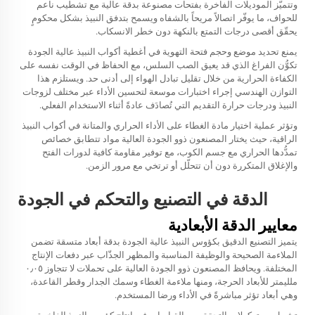
وتتميّز الموديلات الفاخرة بفتحات مصنوعة بدقة عالية مع تشطيب ناعم
للحواف، ما يوفّر اتصالاً مريحاً بالشفاه ويسمح بتدفق النبيذ بشكل محكومٍ
يحقّق أقصى درجات التمتع بالنكهة دون خطر الانسكاب.
يمنع تحديد موضع وحجم فتحة التهوية في أغطية أكواب النبيذ عالية الجودة
تكوُّن الفراغ الذي قد يعيق الصب السلس، مع الحفاظ في الوقت نفسه على
الكفاءة الحرارية من خلال تقليل تبادل الهواء إلى أدنى حد. ويستلزم هذا
التوازن الهندسي إجراء اختبارات موسعة لتحسين الأداء عبر مختلف لزوجات
النبيذ ودرجات حرارة التقديم التي تُصادَف عادةً أثناء الاستخدام الفعلي.
وتؤثر عملية اختيار مادة الغطاء على الأداء الحراري والمتانة في أكواب النبيذ
الراقية، حيث يختار المصنعون ذوو الجودة العالية مواد تتطابق خصائص
تمدُّدها الحراري مع جسم الكوب، مع توفير مقاومة كافية لدورات الفتح
والإغلاق المتكررة دون أن تتحلّل أو ترتخي مع مرور الزمن.
الدقة في التصنيع والتحكم في الجودة
معايير الدقة الأبعادية
يتميز التصنيع الدقيق بكؤوس النبيذ عالية الجودة بدقة أبعاد متسقة تضمن
الملاءمة الصحيحة والوظيفة المناسبة والمظهر الجذّاب عبر دفعات الإنتاج
المختلفة. ويحافظ المصنعون ذوو الجودة العالية على تحملات لا تتجاوز ٠٫٠٥
ملليمتر للأبعاد الحرجة، ومنها ملاءمة الغطاء وسمك الجدار وقطر القاعدة،
وهي أبعاد تؤثر مباشرةً في الأداء ورضا المستخدم.