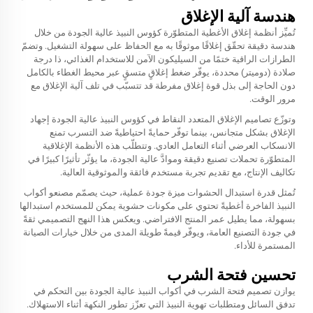
هندسة آلية الإغلاق
تُميِّز أنظمة إغلاق الأغطية المتطوّرة كؤوس النبيذ عالية الجودة من خلال
هندسة دقيقة تحقّق إغلاقًا موثوقًا به مع الحفاظ على سهولة التشغيل. وتضمّ
الطرازات الراقية ختمًا من السيليكون الآمن للاستخدام الغذائي، ذا درجة
صلادة (دوميتر) محددة، يوفّر ضغط إغلاقٍ متسقٍ عبر محيط الغطاء بالكامل
دون الحاجة إلى بذل قوة إغلاق مفرطة قد تتسبّب في تلف آلية الإغلاق مع
مرور الوقت.
وتوزّع تصاميم الإغلاق المتعدد النقاط في كؤوس النبيذ عالية الجودة إجهاد
الإغلاق بشكل متجانس، بينما توفّر حمايةً احتياطيةً ضد التسرب تمنع
الانسكاب العرضي أثناء التعامل العادي. وتتطلّب هذه الأنظمة الإغلاقية
المتطوّرة تحملات تصنيع دقيقة وموادَّ عالية الجودة، ما يؤثّر تأثيرًا كبيرًا في
تكاليف الإنتاج، مع تقديم تجربة مستخدم فائقة والموثوقية العالية.
تُمثل قدرة استبدال الحشوات ميزة جودة عملية، حيث يصمّم مصنعو أكواب
النبيذ الفاخرة أغطيةً تحتوي على مكونات حشوية يمكن للمستخدم استبدالها
بسهولة، مما يطيل عمر المنتج الافتراضي. ويعكس هذا النهج التصميمي ثقةً
في جودة التصنيع العامة، ويوفّر قيمةً طويلة المدى من خلال خيارات الصيانة
المستمرة للأداء.
تحسين فتحة الشرب
يوازن تصميم فتحة الشرب في أكواب النبيذ عالية الجودة بين التحكم في
تدفق السائل ومتطلبات تهوية النبيذ التي تعزّز تطور النكهة أثناء الاستهلاك.