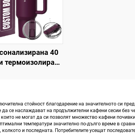
сонализирана 40
и термоизолирана
устенна чаша от
ъждаема стомана
атентован капак и
ъжка, пътуваща
лючителна стойност благодарение на значителното си пре
е да се наслаждават на продължителни кафени сесии без ч
е чаша за офис,
, които не могат да си позволят множество кафени почивк
плект за подарък
птимални температури значително по-дълго време в сравне
 колкото и последната. Потребителите усещат последоват