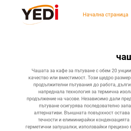
Начална страница
чаш
Чашата за кафе за пътуване с обем 20 унци
качество или вместимост. Този щедро размере
продължителни пътувания до работа, дълги 
напреднала технология за термична изол
продължение на часове. Независимо дали пред
пътуване осигурява последователно запа
алтернативи. Външната повърхност остава 
течности и елиминирайки кондензацията п
герметични запушалки, използвайки прецизно п