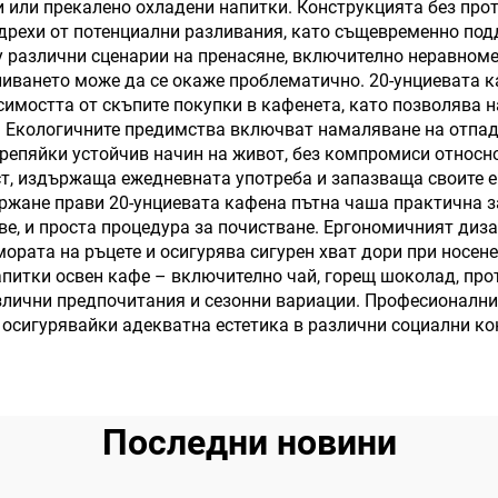
 или прекалено охладени напитки. Конструкцията без прот
 дрехи от потенциални разливания, като същевременно по
у различни сценарии на пренасяне, включително неравноме
иването може да се окаже проблематично. 20-унциевата к
имостта от скъпите покупки в кафенета, като позволява н
а. Екологичните предимства включват намаляване на отпад
крепяйки устойчив начин на живот, без компромиси относ
т, издържаща ежедневната употреба и запазваща своите 
ржане прави 20-унциевата кафена пътна чаша практична з
е, и проста процедура за почистване. Ергономичният диза
ората на ръцете и осигурява сигурен хват дори при носен
питки освен кафе – включително чай, горещ шоколад, про
лични предпочитания и сезонни вариации. Професионални
осигурявайки адекватна естетика в различни социални ко
Последни новини