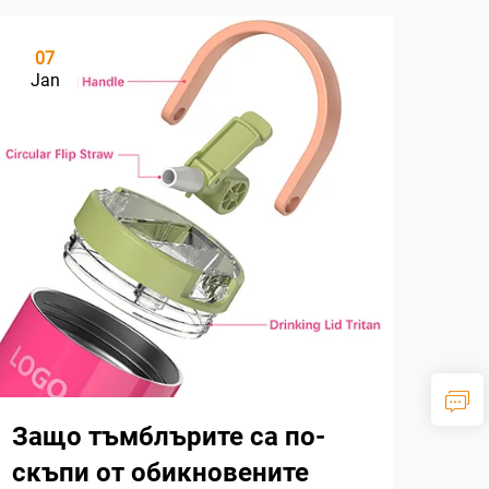
07
Jan
Защо тъмблърите са по-
скъпи от обикновените