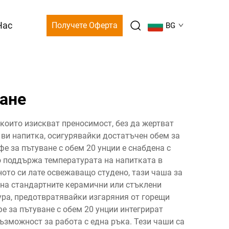
Нас
Получете Оферта
BG
ване
които изискват преносимост, без да жертват
 ви напитка, осигурявайки достатъчен обем за
е за пътуване с обем 20 унции е снабдена с
о поддържа температурата на напитката в
ото си лате освежаващо студено, тази чаша за
 на стандартните керамични или стъклени
ура, предотвратявайки изгаряния от горещи
е за пътуване с обем 20 унции интегрират
ъзможност за работа с една ръка. Тези чаши са