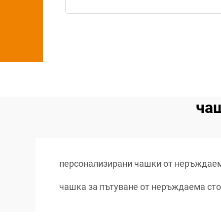
чаш
персонализирани чашки от неръждае
чашка за пътуване от неръждаема ст