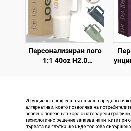
Персонализиран лого
Пер
1:1 40oz H2.0
унци
Тъмблър,
дв
термоизолирана
нер
вакуумна чаша от
с п
неръждаема стомана
др
20-унциевата кафена пътна чаша предлага изк
алтернативи, което позволява на потребителит
със сламка за
каф
особено полезен за хора с натоварени графици
Валентинов ден и
ком
технологично решение запазва напитките при о
първата ви глътка ще бъде толкова съвършена,
къмпинг