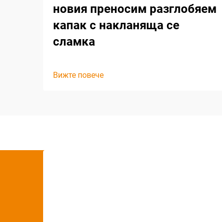
новия преносим разглобяем
капак с накланяща се
сламка
Вижте повече