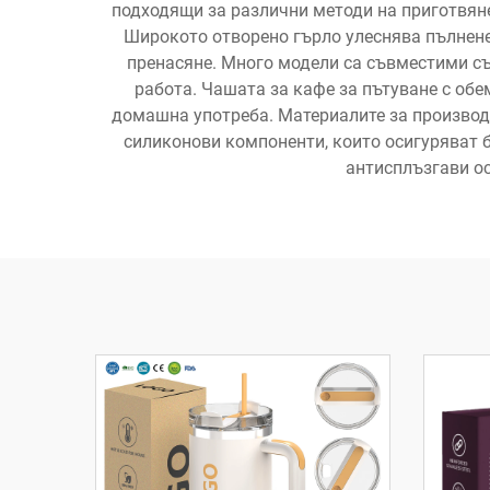
подходящи за различни методи на приготвяне 
Широкото отворено гърло улеснява пълнене
пренасяне. Много модели са съвместими съ
работа. Чашата за кафе за пътуване с обе
домашна употреба. Материалите за производ
силиконови компоненти, които осигуряват 
антисплъзгави ос