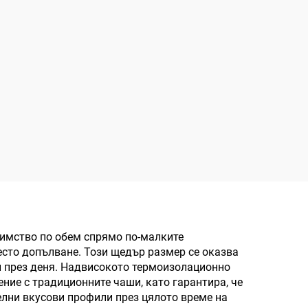
димство по обем спрямо по-малките
есто допълване. Този щедър размер се оказва
и през деня. Надвисокото термоизолационно
ние с традиционните чаши, като гарантира, че
елни вкусови профили през цялото време на