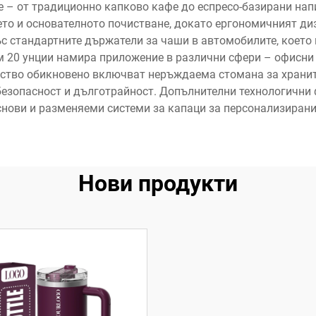
– от традиционно капково кафе до еспресо-базирани напит
то и основателното почистване, докато ергономичният ди
с стандартните държатели за чаши в автомобилите, което 
м 20 унции намира приложение в различни сфери – офисни 
ство обикновено включват неръждаема стомана за хранител
безопасност и дълготрайност. Допълнителни технологични
нови и разменяеми системи за капаци за персонализирани
Нови продукти