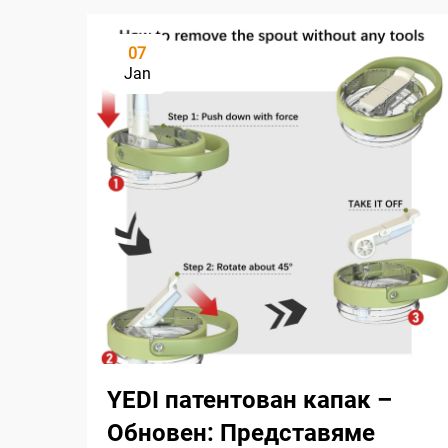
07
Jan
YEDI патентован капак –
Обновен: Представяме