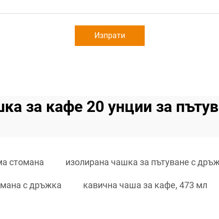
Изпрати
ка за кафе 20 унции за пъту
ма стомана
изолирана чашка за пътуване с дръ
омана с дръжка
кавична чаша за кафе, 473 мл