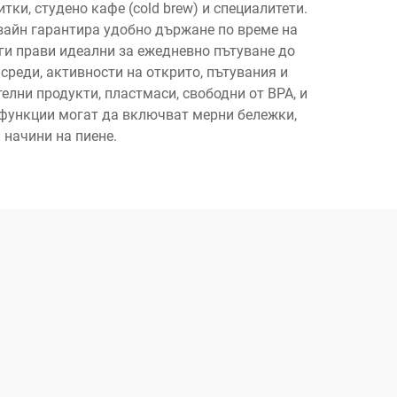
ки, студено кафе (cold brew) и специалитети.
зайн гарантира удобно държане по време на
ги прави идеални за ежедневно пътуване до
среди, активности на открито, пътувания и
ни продукти, пластмаси, свободни от BPA, и
 функции могат да включват мерни бележки,
 начини на пиене.