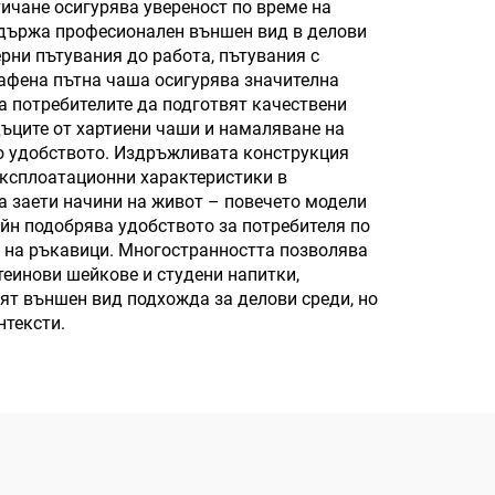
ичане осигурява увереност по време на
ддържа професионален външен вид в делови
рни пътувания до работа, пътувания с
афена пътна чаша осигурява значителна
а потребителите да подготвят качествени
ъците от хартиени чаши и намаляване на
но удобството. Издръжливата конструкция
експлоатационни характеристики в
а заети начини на живот – повечето модели
йн подобрява удобството за потребителя по
е на ръкавици. Многостранността позволява
теинови шейкове и студени напитки,
ят външен вид подхожда за делови среди, но
нтексти.