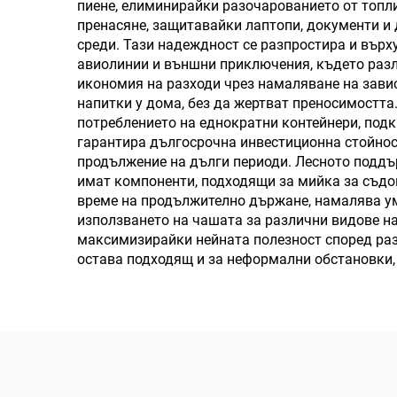
пиене, елиминирайки разочарованието от топли
пренасяне, защитавайки лаптопи, документи и
среди. Тази надеждност се разпростира и върх
авиолинии и външни приключения, където разл
икономия на разходи чрез намаляване на завис
напитки у дома, без да жертват преносимостт
потреблението на еднократни контейнери, под
гарантира дългосрочна инвестиционна стойнос
продължение на дълги периоди. Лесното поддъ
имат компоненти, подходящи за мийка за съдов
време на продължително държане, намалява ум
използването на чашата за различни видове на
максимизирайки нейната полезност според раз
остава подходящ и за неформални обстановки, 