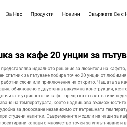
За Нас
Продукти
Новини
Свържете Се с 
ка за кафе 20 унции за пъту
и представлява идеалното решение за любители на кафето, 
н спътник за пътуване побира точно 20 унции от любимия
работни сесии или приключения на открито. Чашата за каф
ация, обикновено с двустенна вакуумна конструкция, коят
почитате утринното си кафе горещо като в котел или леден
зване на температурата, което надвишава възможностите
удобна за докосване независимо от вътрешната температ
ри студени напитки. Съвременните модели на чаши за каф
роектирани капаци с множество точки за уплътняване и в