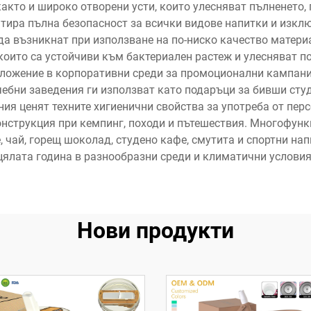
акто и широко отворени усти, които улесняват пълненето
антира пълна безопасност за всички видове напитки и изкл
 да възникнат при използване на по-ниско качество матер
 които са устойчиви към бактериален растеж и улесняват 
ожение в корпоративни среди за промоционални кампании,
ебни заведения ги използват като подаръци за бивши студ
ия ценят техните хигиенични свойства за употреба от пер
нструкция при кемпинг, походи и пътешествия. Многофунк
 чай, горещ шоколад, студено кафе, смутита и спортни напи
цялата година в разнообразни среди и климатични условия
Нови продукти