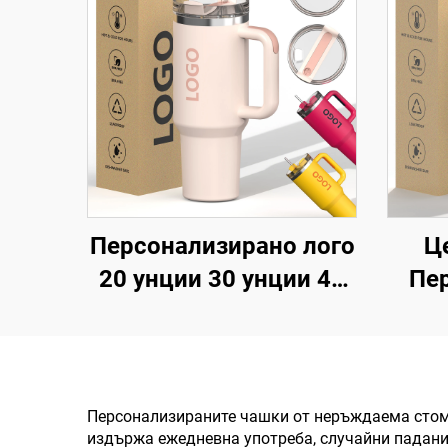
Персонализирано лого
Ц
20 унции 30 унции 40
Пе
унции Неръждаема
у
стомана, двойна стена,
т
вакуум, метален
пътуващ кафемер 20
Персонализираните чашки от неръждаема стома
издържа ежедневна употреба, случайни падания
унции 30 унции 40
неръ