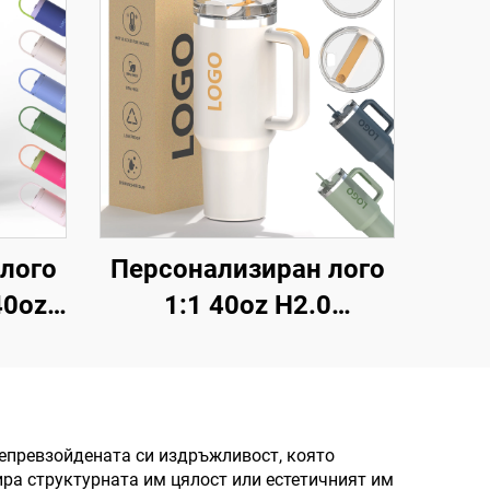
лого
Персонализиран лого
40oz
1:1 40oz H2.0
а се
Тъмблър,
има
термоизолирана
 от
вакуумна чаша от
мана
неръждаема стомана
епревзойдената си издръжливост, която
ира структурната им цялост или естетичният им
ция и
със сламка за