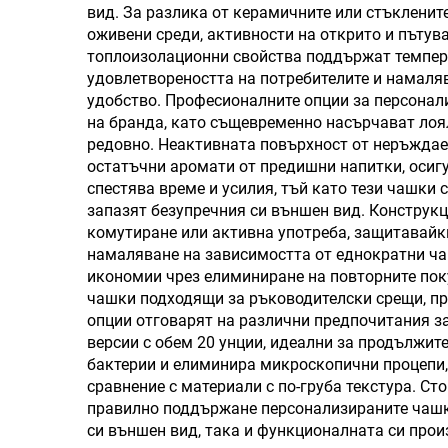
вид. За разлика от керамичните или стъклените
унции Тъмблър с
двой
оживени среди, активности на открито и пъту
топлоизолационни свойства поддържат темпера
дръжка
тъ
удовлетвореността на потребителите и намаляв
дръ
удобство. Професионалните опции за персонал
на бранда, като същевременно насърчават лоя
редовно. Неактивната повърхност от неръждае
остатъчни аромати от предишни напитки, осиг
спестява време и усилия, тъй като тези чашки 
запазят безупречния си външен вид. Конструкц
комутиране или активна употреба, защитавайк
намаляване на зависимостта от еднократни чаш
икономии чрез елиминиране на повторните пок
чашки подходящи за ръководителски срещи, пр
опции отговарят на различни предпочитания за
версии с обем 20 унции, идеални за продължит
бактерии и елиминира микроскопични процепи, 
сравнение с материали с по-груба текстура. С
правилно поддържане персонализираните чашк
си външен вид, така и функционалната си прои