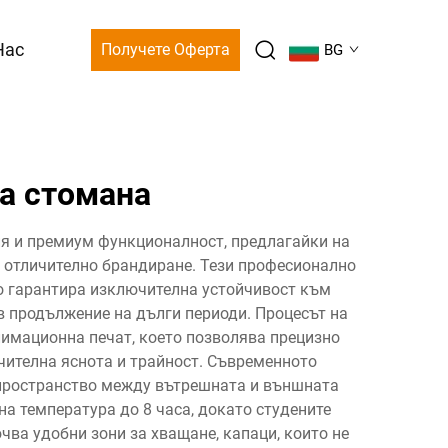
Нас
Получете Оферта
BG
а стомана
я и премиум функционалност, предлагайки на
а отличително брандиране. Тези професионално
о гарантира изключителна устойчивост към
в продължение на дълги периоди. Процесът на
лимационна печат, което позволява прецизно
чителна яснота и трайност. Съвременното
 пространство между вътрешната и външната
а температура до 8 часа, докато студените
ва удобни зони за хващане, капаци, които не