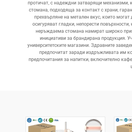
протичат, с надеждни затварящи механизми, к
стомана, подходяща за контакт с храни, гар
прехвърляне на метален вкус, които могат
осигуряват гладки, непорести повърхности,
неръждаема стомана намират широко прил
инициативи за брандирана продукция. Уч
университетските магазини. Здравните заведен
предпочитат заради издръжливата им ко
предпочитания за напитки, включително кафе,