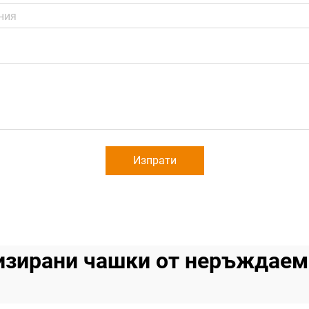
Изпрати
изирани чашки от неръждаем