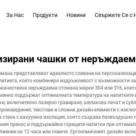
За Нас
Продукти
Новини
Свържете Се с 
изирани чашки от неръждаем
мана представляват идеалното сливане на персонализаци
 питиета, което комбинира издръжливост с възможности з
кокачествена неръждаема стомана марки 304 или 316, коет
еменно поддържат оптималната температура на напитките 
и, включително лазерно гравиране, шелакова печат и суб
произведения, текстове и сложни дизайн-елементи с изклю
а стена с вакуумна изолация, която създава безвъздушно
ния пренос и поддържайки горещите напитки при оптималн
жение на 12 часа или повече. Ергономичният дизайн включ