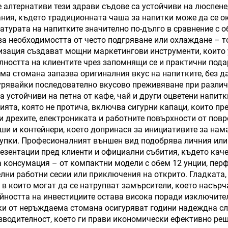
 алтернативи тези здрави съдове са устойчиви на люспене,
на стена, пътуващ
дръжка
вания, където традиционната чаша за напитки може да се 
турата на напитките значително по-дълго в сравнение с 
мблър бутилка с
а необходимостта от често подгряване или охлаждане – то
жка и капак със
изация създават мощни маркетингови инструменти, които
лността на клиентите чрез запомнящи се и практични пода
слама
ма стомана запазва оригиналния вкус на напитките, без д
урявайки последователно вкусово преживяване при различ
са устойчиви на петна от кафе, чай и други оцветени напит
ията, която не протича, включва сигурни капаци, които пр
и дрехите, електрониката и работните повърхности от пов
и и контейнери, което допринася за инициативите за нама
упки. Професионалният външен вид подобрява личния или
езентации пред клиенти и официални събития, където кач
 консумация – от компактни модели с обем 12 унции, перф
елни работни сесии или приключения на открито. Гладката,
в които могат да се натрупват замърсители, което насърча
тойността на инвестициите остава висока поради изключит
и от неръждаема стомана осигуряват години надеждна сл
зводителност, което ги прави икономически ефективно реше