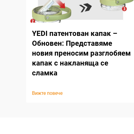
YEDI патентован капак –
Обновен: Представяме
новия преносим разглобяем
капак с накланяща се
сламка
Вижте повече