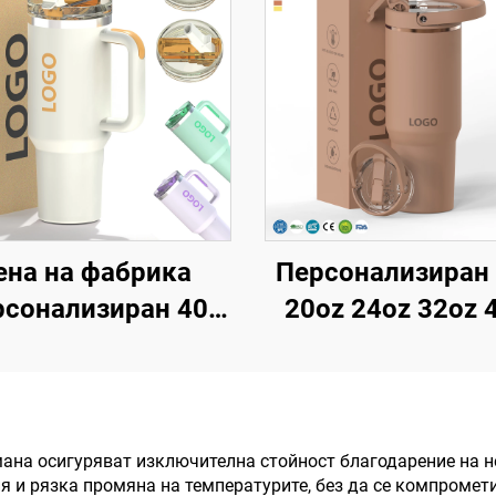
ена на фабрика
Персонализиран 
рсонализиран 40
20oz 24oz 32oz 
нции Тъмблър с
чаша с обръщащ
ермоизолация,
сламка, пренос
многократно
пътуваща чаша
използван,
неръждаема сто
на осигуряват изключителна стойност благодарение на н
 и рязка промяна на температурите, без да се компромет
ждаема стомана,
с вакуумно изола