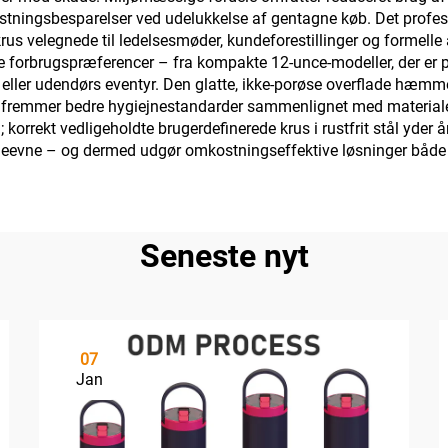
stningsbesparelser ved udelukkelse af gentagne køb. Det profes
s velegnede til ledelsesmøder, kundeforestillinger og formelle 
e forbrugspræferencer – fra kompakte 12-unce-modeller, der er pe
ner eller udendørs eventyr. Den glatte, ikke-porøse overflade hæ
et fremmer bedre hygiejnestandarder sammenlignet med materiale
 korrekt vedligeholdte brugerdefinerede krus i rustfrit stål yder 
deevne – og dermed udgør omkostningseffektive løsninger både t
Seneste nyt
07
Jan