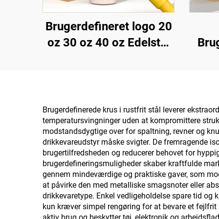
Brugerdefineret logo 20
oz 30 oz 40 oz Edelstål
Bru
Dobbelt Væg Vakuum
T
Metal Rejsekop 20oz
Genb
30oz 40oz Tumbler med
Håndtag
R
Brugerdefinerede krus i rustfrit stål leverer ekstra
temperatursvingninger uden at kompromittere struktu
Hå
modstandsdygtige over for spaltning, revner og knusni
drikkevareudstyr måske svigter. De fremragende iso
brugertilfredsheden og reducerer behovet for hyppi
brugerdefineringsmuligheder skaber kraftfulde mar
gennem mindeværdige og praktiske gaver, som modtag
at påvirke den med metalliske smagsnoter eller abso
drikkevaretype. Enkel vedligeholdelse spare tid og k
kun kræver simpel rengøring for at bevare et fejlfri
aktiv brug og beskytter tøj, elektronik og arbejdsf