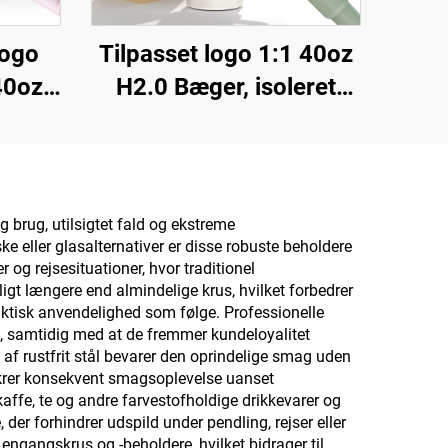
logo
Tilpasset logo 1:1 40oz
40oz
H2.0 Bæger, isoleret
ler
rostfrit stål,
us
vakuumrejsedåse med
l
sugestraw til
mbler
Valentinsdag og
 brug, utilsigtet fald og ekstreme
e eller glasalternativer er disse robuste beholdere
camping
 og rejsesituationer, hvor traditionel
gt længere end almindelige krus, hvilket forbedrer
aktisk anvendelighed som følge. Professionelle
, samtidig med at de fremmer kundeloyalitet
f rustfrit stål bevarer den oprindelige smag uden
sikrer konsekvent smagsoplevelse uanset
kaffe, te og andre farvestofholdige drikkevarer og
der forhindrer udspild under pendling, rejser eller
engangskrus og -beholdere, hvilket bidrager til