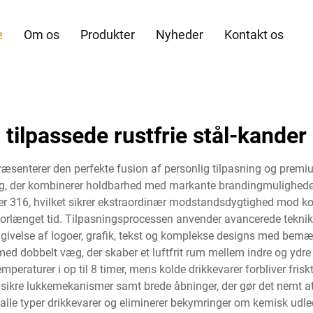
e
Om os
Produkter
Nyheder
Kontakt os
tilpassede rustfrie stål-kander
epræsenterer den perfekte fusion af personlig tilpasning og prem
ing, der kombinerer holdbarhed med markante brandingmuligheder.
4 eller 316, hvilket sikrer ekstraordinær modstandsdygtighed mod k
 forlænget tid. Tilpasningsprocessen anvender avancerede tekni
engivelse af logoer, grafik, tekst og komplekse designs med be
med dobbelt væg, der skaber et luftfrit rum mellem indre og ydre 
peraturer i op til 8 timer, mens kolde drikkevarer forbliver frisk
ikre lukkemekanismer samt brede åbninger, der gør det nemt at f
 alle typer drikkevarer og eliminerer bekymringer om kemisk udl