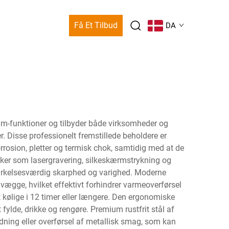
Få Et Tilbud
DA
ium-funktioner og tilbyder både virksomheder og
 Disse professionelt fremstillede beholdere er
orrosion, pletter og termisk chok, samtidig med at de
kker som lasergravering, silkeskærmstrykning og
mærkelsesværdig skarphed og varighed. Moderne
vægge, hvilket effektivt forhindrer varmeoverførsel
t kølige i 12 timer eller længere. Den ergonomiske
ylde, drikke og rengøre. Premium rustfrit stål af
edning eller overførsel af metallisk smag, som kan