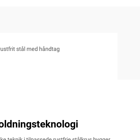
rustfrit stål med håndtag
oldningsteknologi
 teknik i tilpassede rustfrie stålkrus bygger