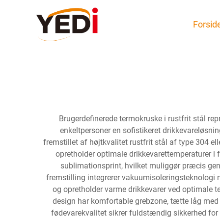
Forsid
Brugerdefinerede termokruske i rustfrit stål r
enkeltpersoner en sofistikeret drikkevareløsn
fremstillet af højtkvalitet rustfrit stål af type 30
opretholder optimale drikkevarettemperaturer i
sublimationsprint, hvilket muliggør præcis g
fremstilling integrerer vakuumisoleringsteknologi 
og opretholder varme drikkevarer ved optimale tem
design har komfortable grebzone, tætte låg med s
fødevarekvalitet sikrer fuldstændig sikkerhed for