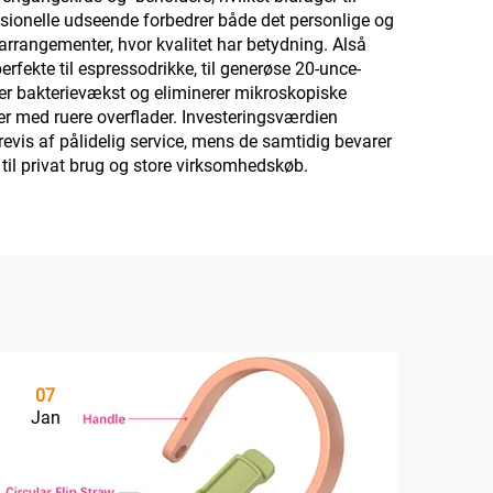
sionelle udseende forbedrer både det personlige og
arrangementer, hvor kvalitet har betydning. Alså
rfekte til espressodrikke, til generøse 20-unce-
mmer bakterievækst og eliminerer mikroskopiske
r med ruere overflader. Investeringsværdien
årevis af pålidelig service, mens de samtidig bevarer
il privat brug og store virksomhedskøb.
07
Jan