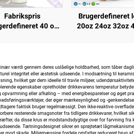
Fabrikspris
Brugerdefineret 
gerdefineret 40 oz
20oz 24oz 32oz 
umbler, Isoleret,
Flip-Straw Tumb
rugelig, Edelstål,
Bærbar Rejsekr
Dobbelt Væg,
Stainless Stee
ejseflaske med
Vakuumisoleret Tu
ordinær værdi gennem deres uslåelige holdbarhed, som tåber daglig
rel integritet eller æstetisk udseende. I modsætning til keramisk
ndtag og Stråloft
med håndtag
ng, hvilket gør dem ideelle til travle miljøer, udendørsaktiviteter
lerende egenskaber opretholder drikkevarens temperatur betydeli
g opvarmning eller afkøling – med energibesparelser og øget pr
kedsføringsværktøjer, der øger mærkesynlighed og -genkendelse
ere faktisk bruger regelmæssigt. Den ikke-reaktive overflade a
rbere resterende smagsnoter fra tidligere drikkevarer, hvilket 
ræfter, da disse krus er modstandsdygtige over for farvning fra 
t udseende. Tætningsdesignet sikrer en sprøjtetæt lågmekanisme, 
lader mod skade. Miljømæssige fordele omfatter reduceret brug af 