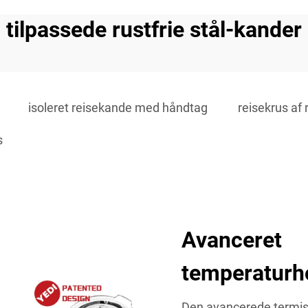
tilpassede rustfrie stål-kander
isoleret reisekande med håndtag
reisekrus af 
s
Avanceret
temperaturh
Den avancerede termiske