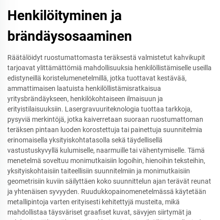
Henkilöityminen ja
brändäysosaaminen
Räätälöidyt ruostumattomasta teräksestä valmistetut kahvikupit
tarjoavat ylittämättömiä mahdollisuuksia henkilöllistämiselle useilla
edistyneillä koristelumenetelmillä, jotka tuottavat kestävää,
ammattimaisen laatuista henkilöllistämisratkaisua
yritysbrändäykseen, henkilökohtaiseen ilmaisuun ja
erityistilaisuuksiin. Lasergravuuriteknologia tuottaa tarkkoja,
pysyviä merkintöjä, jotka kaiverretaan suoraan ruostumattoman
teräksen pintaan luoden korostettuja tai painettuja suunnitelmia
erinomaisella yksityiskohtatasolla sekä täydellisellä
vastustuskyvyllä kulumiselle, naarmuille tai vähentymiselle. Tämä
menetelmä soveltuu monimutkaisiin logoihin, hienoihin teksteihin,
yksityiskohtaisiin taiteellisiin suunnitelmiin ja monimutkaisiin
geometrisiin kuviin säilyttäen koko suunnittelun ajan terävät reunat
ja yhtenäisen syvyyden. Ruudukkopainomenetelmässä käytetään
metallipintoja varten erityisesti kehitettyjä musteita, mikä
mahdollistaa täysväriset graafiset kuvat, sävyjen siirtymät ja