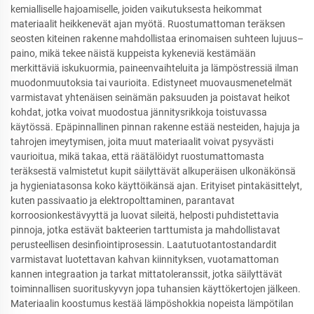
kemialliselle hajoamiselle, joiden vaikutuksesta heikommat
materiaalit heikkenevät ajan myötä. Ruostumattoman teräksen
seosten kiteinen rakenne mahdollistaa erinomaisen suhteen lujuus–
paino, mikä tekee näistä kuppeista kykeneviä kestämään
merkittäviä iskukuormia, paineenvaihteluita ja lämpöstressiä ilman
muodonmuutoksia tai vaurioita. Edistyneet muovausmenetelmät
varmistavat yhtenäisen seinämän paksuuden ja poistavat heikot
kohdat, jotka voivat muodostua jännitysrikkoja toistuvassa
käytössä. Epäpinnallinen pinnan rakenne estää nesteiden, hajuja ja
tahrojen imeytymisen, joita muut materiaalit voivat pysyvästi
vaurioitua, mikä takaa, että räätälöidyt ruostumattomasta
teräksestä valmistetut kupit säilyttävät alkuperäisen ulkonäkönsä
ja hygieniatasonsa koko käyttöikänsä ajan. Erityiset pintakäsittelyt,
kuten passivaatio ja elektropolttaminen, parantavat
korroosionkestävyyttä ja luovat sileitä, helposti puhdistettavia
pinnoja, jotka estävät bakteerien tarttumista ja mahdollistavat
perusteellisen desinfiointiprosessin. Laatutuotantostandardit
varmistavat luotettavan kahvan kiinnityksen, vuotamattoman
kannen integraation ja tarkat mittatoleranssit, jotka säilyttävät
toiminnallisen suorituskyvyn jopa tuhansien käyttökertojen jälkeen.
Materiaalin koostumus kestää lämpöshokkia nopeista lämpötilan