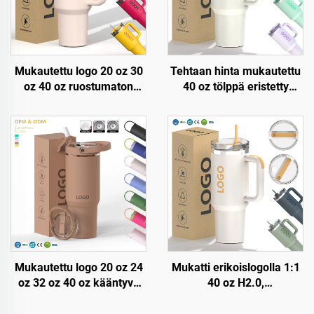
Mukautettu logo 20 oz 30
Tehtaan hinta mukautettu
oz 40 oz ruostumaton
40 oz tölppä eristetty
teräksinen
uudelleenkäytettävä
kaksinkertainen seinämä
ruostumaton teräksinen
tyhjiömetallimatkakuppi
kaksinkertainen seinämä
20oz 30oz 40oz tölppä
matkakuppi pullo kahvalla
kahvalla
ja pilleri kantelella
Mukautettu logo 20 oz 24
Mukatti erikoislogolla 1:1
oz 32 oz 40 oz kääntyvä
40 oz H2.0,
strutsiämpäri kannulla,
kaksinkertaisesti eristetty
kannettava matkamuki
ruostumaton teräksinen