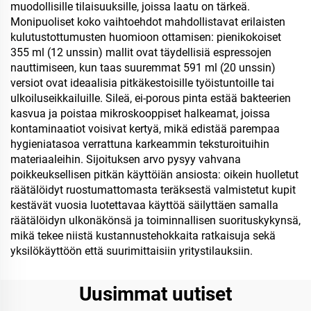
muodollisille tilaisuuksille, joissa laatu on tärkeä.
Monipuoliset koko vaihtoehdot mahdollistavat erilaisten
kulutustottumusten huomioon ottamisen: pienikokoiset
355 ml (12 unssin) mallit ovat täydellisiä espressojen
nauttimiseen, kun taas suuremmat 591 ml (20 unssin)
versiot ovat ideaalisia pitkäkestoisille työistuntoille tai
ulkoiluseikkailuille. Sileä, ei-porous pinta estää bakteerien
kasvua ja poistaa mikroskooppiset halkeamat, joissa
kontaminaatiot voisivat kertyä, mikä edistää parempaa
hygieniatasoa verrattuna karkeammin teksturoituihin
materiaaleihin. Sijoituksen arvo pysyy vahvana
poikkeuksellisen pitkän käyttöiän ansiosta: oikein huolletut
räätälöidyt ruostumattomasta teräksestä valmistetut kupit
kestävät vuosia luotettavaa käyttöä säilyttäen samalla
räätälöidyn ulkonäkönsä ja toiminnallisen suorituskykynsä,
mikä tekee niistä kustannustehokkaita ratkaisuja sekä
yksilökäyttöön että suurimittaisiin yritystilauksiin.
Uusimmat uutiset