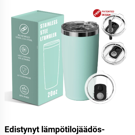
Edistynyt lämpötilojäädös-