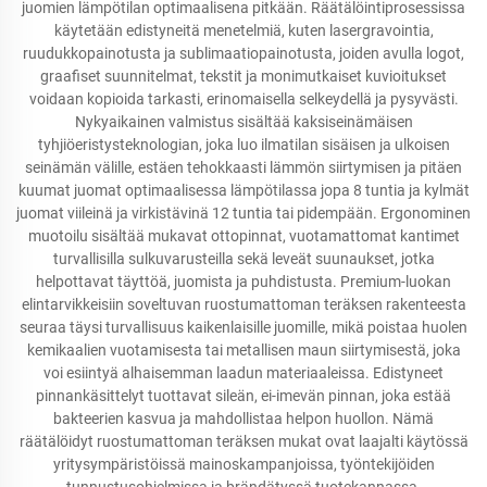
juomien lämpötilan optimaalisena pitkään. Räätälöintiprosessissa
käytetään edistyneitä menetelmiä, kuten lasergravointia,
ruudukkopainotusta ja sublimaatiopainotusta, joiden avulla logot,
graafiset suunnitelmat, tekstit ja monimutkaiset kuvioitukset
voidaan kopioida tarkasti, erinomaisella selkeydellä ja pysyvästi.
Nykyaikainen valmistus sisältää kaksiseinämäisen
tyhjiöeristysteknologian, joka luo ilmatilan sisäisen ja ulkoisen
seinämän välille, estäen tehokkaasti lämmön siirtymisen ja pitäen
kuumat juomat optimaalisessa lämpötilassa jopa 8 tuntia ja kylmät
juomat viileinä ja virkistävinä 12 tuntia tai pidempään. Ergonominen
muotoilu sisältää mukavat ottopinnat, vuotamattomat kantimet
turvallisilla sulkuvarusteilla sekä leveät suunaukset, jotka
helpottavat täyttöä, juomista ja puhdistusta. Premium-luokan
elintarvikkeisiin soveltuvan ruostumattoman teräksen rakenteesta
seuraa täysi turvallisuus kaikenlaisille juomille, mikä poistaa huolen
kemikaalien vuotamisesta tai metallisen maun siirtymisestä, joka
voi esiintyä alhaisemman laadun materiaaleissa. Edistyneet
pinnankäsittelyt tuottavat sileän, ei-imevän pinnan, joka estää
bakteerien kasvua ja mahdollistaa helpon huollon. Nämä
räätälöidyt ruostumattoman teräksen mukat ovat laajalti käytössä
yritysympäristöissä mainoskampanjoissa, työntekijöiden