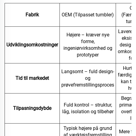
O
Fabrik
OEM (Tilpasset tumbler)
(Færdi
tumb
Lavere 
Højere – kræver nye
eksist
forme,
Udviklingsomkostninger
designs
ingeniørvirksomhed og
omkostni
prototyper
fo
Hurti
Langsomt – fuld design-
færdige
Tid til markedet
og
kan ti
prøvefremstillingsproces
hurt
Begræ
Fuld kontrol – struktur,
primært 
Tilpasningsdybde
låg, isolation og tilbehør
overfl
lo
Typisk højere på grund
Mere fle
af værktøjsfremstilling