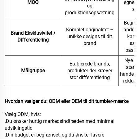
MOQ
egnet t
og
ser
produktionsopsætning
Begræ
Komplet originalitet –
andre 
Brand Eksklusivitet /
unikke designs til dit
kan 
Differentiering
brand
sa
basis
Nye m
Etablerede brands,
startu
Målgruppe
produkter der kræver
handels
stor differentiering
reklam
Hvordan vælger du: ODM eller OEM til dit tumbler-mærke
Vælg ODM, hvis:
.Du ønsker hurtig markedsindtræden med minimal
udviklingstid
.Din budget er begrænset, og du ønsker lavere