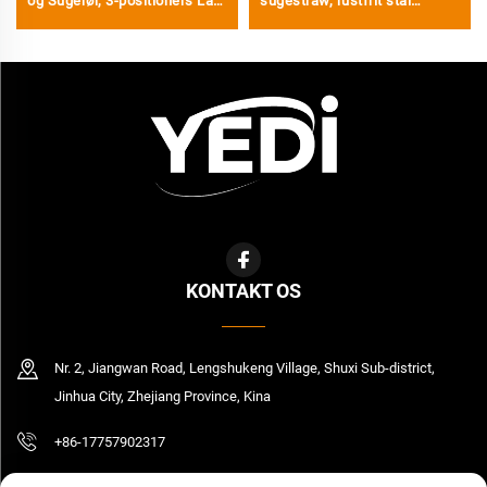
og Sugerør, 3-positioners Låg
sugestraw, rustfrit stål
til Transport, Isoleret Kop i
vakuumisoleret genbrugelig
Rustfrit Stål
tumbler med flip-straw top
håndtag
KONTAKT OS
Nr. 2, Jiangwan Road, Lengshukeng Village, Shuxi Sub-district,
Jinhua City, Zhejiang Province, Kina
+86-17757902317