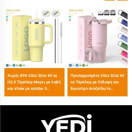
Χωρίς BPA 20oz 30oz 40 oz
Προσαρμοσμένο 20oz 32oz 40
H2.0 Τάμπλερ Μαγκι με λαβή
oz Τάμπλερ με Κάλυψη και
και straw με καπάκι 3
Άγκιστρο Ανοξείδωτο
θέσεων για ταξίδι μονωμένο
Ατσάλινο Κενού με Μόνωση
κύπελλο από ανοξείδωτο
Επαναχρησιμοποιούμενα
χάλυβα
Τάμπλερ με Άγκιστρο
Αναδίπλωσης και Λαβή