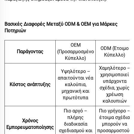
Βασικές Διαφορές Μεταξύ ODM & OEM για Μάρκες
Ποτηριών
OEM
ODM (Έτοιμο
Παράγοντας
(Προσαρμοσμένο
Κύπελλο)
Κύπελλο)
Χαμηλότερο –
Υψηλότερο –
χρησιμοποιεί
απαιτούνται νέα
υπάρχοντα
Κόστος ανάπτυξης
καλούπια,
σχέδια, χωρίς
μηχανική και
χρέωση
πρωτότυπα
καλουπιών
Πιο αργό –
Πιο γρήγορο –
πλήρης
έτοιμα σχέδια
Χρόνος
διαδικασία
μπορούν να
Εμπορευματοποίησης
σχεδιασμού και
προσαρμοστούν