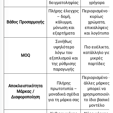
δειγματοληψίας
γρήγορα
Πλήρης έλεγχος
Περιορισμένο –
– δομή,
κυρίως
Βάθος Προσαρμογής
κάλυμμα,
χρώματα,
μόνωση και
επικαλύψεις
εξαρτήματα
και λογότυπο
Συνήθως
υψηλότερο
Πιο ευέλικτο,
λόγω του
κατάλληλο για
MOQ
εξοπλισμού και
μικρές
της ρύθμισης
παρτίδες
παραγωγής
Περιορισμένο –
Πλήρης
άλλες μάρκες
Αποκλειστικότητα
πρωτοτυπία –
μπορεί να
Μάρκας /
μοναδικά σχέδια
χρησιμοποιούν
Διαφοροποίηση
για τη μάρκα σας
το ίδιο βασικό
μοντέλο