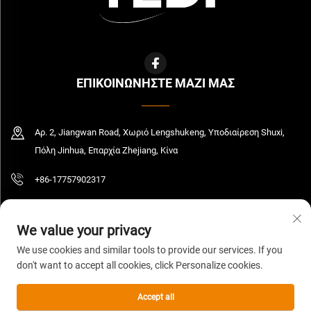
ΕΠΙΚΟΙΝΩΝΗΣΤΕ ΜΑΖΙ ΜΑΣ
Αρ. 2, Jiangwan Road, Χωριό Lengshukeng, Υποδιαίρεση Shuxi,
Πόλη Jinhua, Επαρχία Zhejiang, Κίνα
+86-17757902317
[email protected]
We value your privacy
We use cookies and similar tools to provide our services. If you
don't want to accept all cookies, click Personalize cookies.
Πνευματικά δικαιώματα © 2026 Zhejiang Yedi Industry And Trade Co., Ltd. Με
επιφύλαξη όλων των δικαιωμάτων.
Πολιτική απορρήτου
Accept all