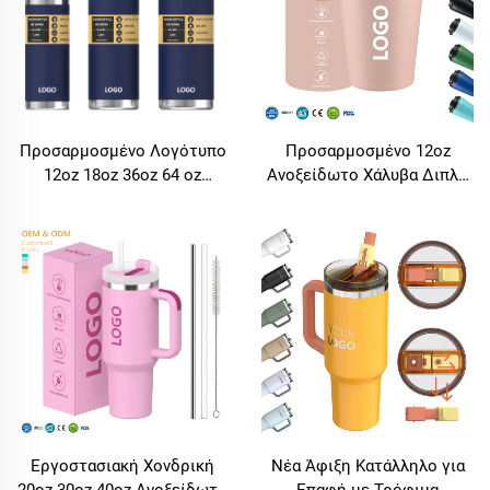
Προσαρμοσμένο Λογότυπο
Προσαρμοσμένο 12oz
12oz 18oz 36oz 64 oz
Ανοξείδωτο Χάλυβα Διπλό
Μεταλλικό Μπουκάλι
Τοιχώμα Κενού Μονωμένο
Ποτού Από Ανοξείδωτο
Καπάκι Κούπας Καφέ με 12-
Χάλυβα, Μονωμένο Θερμος
24 Ώωρη Θερμική Μόνωση
με Καπάκι Ρόης, Ζεστό
Με Λογότυπο
Μπουκάλι Νερού Για
Αθλητικές
Δραστηριότητες
Εργοστασιακή Χονδρική
Νέα Άφιξη Κατάλληλο για
20oz 30oz 40oz Ανοξείδωτο
Επαφή με Τρόφιμα