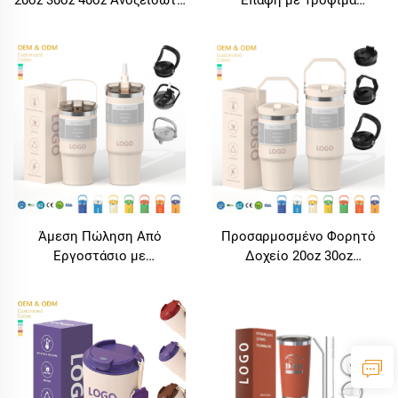
Χάλυβα Κενού Μονωμένο
Ανοξείδωτο Χάλυβα 40oz
Μεταλλικό Κύπο Ταξιδιού
Πρακτικό Αδιάρρηκτο
Κούπα Καφέ με Λαβή
Κούπα Ταξιδιού με Καπάκι
Με Διπλωμένο Σχέδιο και
Λαβή
Άμεση Πώληση Από
Προσαρμοσμένο Φορητό
Εργοστάσιο με
Δοχείο 20oz 30oz
Προσαρμοσμένο Λογότυπο
Αδιάβροχο Από
20oz 30oz Διπλό Τοιχώμα
Ανοξείδωτο Χάλυβα με
Κενού Μονωμένο Κούπα
Λαβή, Καπάκι και Ράμφος
Καφέ Ανοξείδωτου Χάλυβα
Αναδίπλωσης, Μονωμένο
για Ταξίδι με Λογότυπο
Δοχείο Ταξιδίου για
Αυτοκίνητο, Βαλβίδα Κενού,
Κούπα Καφέ