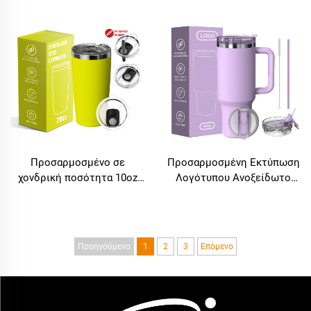
Διπλό Τοίχωμα Κενού με
ανοξείδωτο χάλυβα 40 oz
Μόνωση Φορητό
1200ml Κούπα αυτοκινήτου
Ταξιδιωτικό Δοχείο με
με λαβή Μπολ ποτού 40 oz
Λογότυπο, Λαβή, Άγκιστρο
με καλαμάκι
Προσαρμοσμένο σε
Προσαρμοσμένη Εκτύπωση
χονδρική ποσότητα 10oz
Λογότυπου Ανοξείδωτο
20oz 30oz διπλού τοίχου
Ατσάλινο 40oz Τροφίμων
μονωμένο μπουκάλι καφέ,
Βαθμού Υλικό Ταξιδιωτικό
κρασιού, μπύρας από
Δοχείο Τάμπλερ Φλιτζάνι
ανοξείδωτο ατσάλι, κούπα
με Λαβή και Άγκιστρο για
Προηγούμενο
1
2
3
Επόμενο
ταξιδίου
Καθημερινή Ζωή