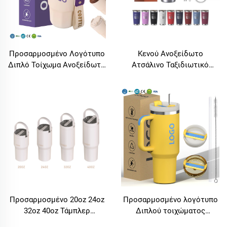
Προσαρμοσμένο Λογότυπο
Κενού Ανοξείδωτο
Διπλό Τοίχωμα Ανοξείδωτο
Ατσάλινο Ταξιδιωτικό
Ατσάλινο Κεραμικό
Δοχείο με 2-σε-1 Ολισθητή
Τάμπλερ Καφέ 2 σε 1
Κάλυψη, Προσαρμοσμένο
Κάλυψη 12oz 16oz
Προσωπικό Λογότυπο,
Ταξιδιωτικά Φλιτζάνια
Χρώμα Σκόνης Επικάλυψη
Καφέ με Μόνωση Φλιτζάνι
Χαλκού, Τάμπλερ
Καφέ
Προσαρμοσμένο 20oz 24oz
Προσαρμοσμένο λογότυπο
32oz 40oz Τάμπλερ
Διπλού τοιχώματος
Ανοξείδωτο Ατσάλινο
μονωμένο μπολ από