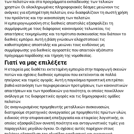
των πελατών και στα προγράμματα εκπαίδευσης των τελικών
χρηστών. Οι ολοκληρωμένες πληροφοριακές δέσμες μειώνουν τις
ανάγκες για εξυπηρέτηση πελατών, ενώ διασφαλίζουν τη σωστή χρήση
του προϊόντος και την ικανοποίηση των πελατών.
Η εμπειρογνωμοσύνη στις διεθνείς αποστολές εξασφαλίζει τη
συμμόρφωση με τους διάφορους κανονισμούς τελωνείου, τις
απαιτήσεις τεκμηρίωσης και τα πρότυπα συσκευασίας που διέπουν το
διεθνές εμπόριο. Αυτή η βάση γνώσεων ελαχιστοποιεί τις
καθυστερήσεις αποστολής και μειώνει τους κινδύνους μη
συμμόρφωσης για διεθνείς αγοραστές που απαιτούν αξιόπιστο
πρόγραμμα παράδοσης και τήρηση της νομοθεσίας.
Γιατί να μας επιλέξετε
Η εταιρεία μας διαθέτει εκτεταμένη εμπειρία στην παραγωγή σκευών
ποτών και σχέσεις διεθνούς εμπορίου που εκτείνονται σε πολλά
ηπείρους και τομείς αγοράς. Αυτή η παγκόσμια προοπτική επιτρέπει
βαθιά κατανόηση των περιφερειακών προτιμήσεων, των κανονιστικών
απαιτήσεων και των προσδοκιών για ποιότητα, οι οποίες ποικίλλουν
ανάλογα με τις διαφορετικές αγορές και τις δημογραφικές ομάδες
πελατών.
Ως αναγνωρισμένος προμηθευτής μεταλλικών συσκευασιών,
διατηρούμε στρατηγικές συνεργασίες με προμηθευτές πρώτων υλών,
ειδικούς στην επιφανειακή επεξεργασία και εταιρείες λογιστικής, οι
οποίες εξασφαλίζουν συνεπή ποιότητα και ανταγωνιστικές τιμές για
παραγγελίες μεγάλου όγκου. Οι σχέσεις αυτές παρέχουν στους
πελάτες εξασφάλιση της αλυσίδας εφοδιασμού και οικονομικά