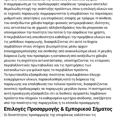
Η συμμόρφωση με τις προδιαγραφές ασφάλειας τροφίμων αποτελεί
θεμελιώδη πτυχή της ανάπτυξης προϊόντων, όπου η επιλογή υλικών και
οι τεχνικές παραγωγής συμμορφώνονται ή υπερβαίνουν τις παγκόσμιες
ρυθμιστικές απαιτήσεις για επιφάνειες επαφής με τρόφιμα. Η σύνθεση
του ανοξείδωτου χάλυβα παρέχει φυσικές αντιμικροβιακές ιδιότητες,
ενώ αντιστέκεται σε χημικές αλληλεπιδράσεις που θα μπορούσαν να
υπονομεύσουν την ποιότητα του ποτού ή την ασφάλεια του χρήστη.
Η περιβαλλοντική υπευθυνότητα καθοδηγεί την προμήθεια υλικών και
τις μεθόδους παραγωγής, διασφαλίζοντας ότι αυτά τα δοχεία
συμβάλλουν στους στόχους βιωσιμότητας μέσω αρχών
επαναχρησιμοποίησης και σύνθεσης από ανακυκλώσιμα υλικά. Η μεγάλη
διάρκεια ζωής που προσφέρει η κατασκευή από ανοξείδωτο χάλυβα
μειώνει τη συχνότητα αντικατάστασης, υποστηρίζοντας τις εταιρικές
περιβαλλοντικές πρωτοβουλίες και τις προτιμήσεις των
καταναλωτών για φιλικά προς το περιβάλλον προϊόντα.
Τα πρωτόκολλα εξασφάλισης ποιότητας περιλαμβάνουν έλεγχο
εισερχόμενων υλικών, παρακολούθηση κατά τη διάρκεια της
παραγωγής και επαλήθευση του τελικού προϊόντος, διασφαλίζοντας
συνεπείς προδιαγραφές σε παραγωγές μεγάλου όγκου. Η συστηματική
αυτή προσέγγιση εξασφαλίζει ότι οι διεθνείς αγοραστές λαμβάνουν
προϊόντα που πληρούν τα καθορισμένα κριτήρια απόδοσης, ανεξάρτητα
από την ποσότητα της παραγγελίας ή το επίπεδο προσαρμογής.
Επιλογές Προσαρμογής & Εμπορικού Σήματος
Οι δυνατότητες προσαρμογής της επιφάνειας καλύπτουν τις