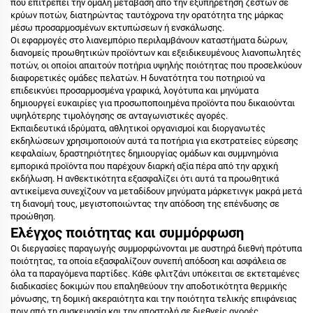
που επιτρέπει την ομαλή μετάβαση από την εξυπηρέτηση ζεστών σε
κρύων ποτών, διατηρώντας ταυτόχρονα την ορατότητα της μάρκας
μέσω προσαρμοσμένων εκτυπώσεων ή ενσκάλωσης.
Οι εφαρμογές στο λιανεμπόριο περιλαμβάνουν καταστήματα δώρων,
διανομείς προωθητικών προϊόντων και εξειδικευμένους λιανοπωλητές
ποτών, οι οποίοι απαιτούν ποτήρια υψηλής ποιότητας που προσελκύουν
διαφορετικές ομάδες πελατών. Η δυνατότητα του ποτηριού να
επιδεικνύει προσαρμοσμένα γραφικά, λογότυπα και μηνύματα
δημιουργεί ευκαιρίες για προσωποποιημένα προϊόντα που δικαιούνται
υψηλότερης τιμολόγησης σε ανταγωνιστικές αγορές.
Εκπαιδευτικά ιδρύματα, αθλητικοί οργανισμοί και διοργανωτές
εκδηλώσεων χρησιμοποιούν αυτά τα ποτήρια για εκστρατείες εύρεσης
κεφαλαίων, δραστηριότητες δημιουργίας ομάδων και συμμνημόνια
εμπορικά προϊόντα που παρέχουν διαρκή αξία πέρα από την αρχική
εκδήλωση. Η ανθεκτικότητα εξασφαλίζει ότι αυτά τα προωθητικά
αντικείμενα συνεχίζουν να μεταδίδουν μηνύματα μάρκετινγκ μακρά μετά
τη διανομή τους, μεγιστοποιώντας την απόδοση της επένδυσης σε
προώθηση.
Ελέγχος ποιότητας και συμμόρφωση
Οι διεργασίες παραγωγής συμμορφώνονται με αυστηρά διεθνή πρότυπα
ποιότητας, τα οποία εξασφαλίζουν συνεπή απόδοση και ασφάλεια σε
όλα τα παραγόμενα παρτίδες. Κάθε φλιτζάνι υπόκειται σε εκτεταμένες
διαδικασίες δοκιμών που επαληθεύουν την αποδοτικότητα θερμικής
μόνωσης, τη δομική ακεραιότητα και την ποιότητα τελικής επιφάνειας
πριν από τη συσκευασία και την αποστολή σε διεθνείς αγορές.