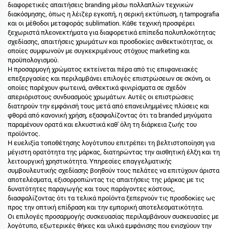
διαφορετικές απαιτήσεις branding μέσω πολλαπλών τεχνικών
διακόσμησης, όπως η λέιζερ εγκοπή, η σερική εκτύπωση, η tampografia
και οι μέθοδοι μεταφοράς sublimation. Κάθε τεχνική προσφέρει
ξεχωριστά πλεονεκτήματα για διαφορετικά επίπεδα πολυπλοκότητας
σχεδίασης, απαιτήσεις χρωμάτων και προσδοκίες ανθεκτικότητας, οι
οποίες συμφωνούν με συγκεκριμένους στόχους marketing και
προϋπολογισμού.
Η προσαρμογή χρώματος εκτείνεται πέρα από τις επιφανειακές
επεξεργασίες και περιλαμβάνει επιλογές επιστρώσεων σε σκόνη, οι
οποίες παρέχουν φωτεινά, ανθεκτικά φινιρίσματα σε σχεδόν
απεριόριστους συνδυασμούς χρωμάτων. Αυτές οι επιστρώσεις
διατηρούν την εμφάνισή τους μετά από επανειλημμένες πλύσεις και
φθορά από κανονική χρήση, εξασφαλίζοντας ότι τα branded μηνύματα
παραμένουν ορατά και ελκυστικά καθ' όλη τη διάρκεια ζωής του
προϊόντος.
Η ευελιξία τοποθέτησης λογότυπου επιτρέπει τη βελτιστοποίηση για
μέγιστη ορατότητα της μάρκας, διατηρώντας την αισθητική έλξη και τη
λειτουργική χρηστικότητα. Υπηρεσίες επαγγελματικής
συμβουλευτικής σχεδίασης βοηθούν τους πελάτες να επιτύχουν άριστα
αποτελέσματα, εξισορροπώντας τις απαιτήσεις της μάρκας με τις
δυνατότητες παραγωγής και τους παράγοντες κόστους,
διασφαλίζοντας ότι τα τελικά προϊόντα ξεπερνούν τις προσδοκίες ως
προς την οπτική επίδραση και την εμπορική αποτελεσματικότητα.
Οι επιλογές προσαρμογής συσκευασίας περιλαμβάνουν συσκευασίες με
λογότυπο, εξωτερικές θήκες και υλικά εμφάνισης που ενισχύουν την