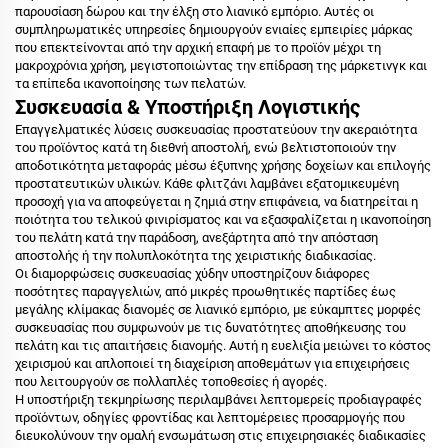
παρουσίαση δώρου και την έλξη στο λιανικό εμπόριο. Αυτές οι
συμπληρωματικές υπηρεσίες δημιουργούν ενιαίες εμπειρίες μάρκας
που επεκτείνονται από την αρχική επαφή με το προϊόν μέχρι τη
μακροχρόνια χρήση, μεγιστοποιώντας την επίδραση της μάρκετινγκ και
τα επίπεδα ικανοποίησης των πελατών.
Συσκευασία & Υποστήριξη Λογιστικής
Επαγγελματικές λύσεις συσκευασίας προστατεύουν την ακεραιότητα
του προϊόντος κατά τη διεθνή αποστολή, ενώ βελτιστοποιούν την
αποδοτικότητα μεταφοράς μέσω έξυπνης χρήσης δοχείων και επιλογής
προστατευτικών υλικών. Κάθε φλιτζάνι λαμβάνει εξατομικευμένη
προσοχή για να αποφεύγεται η ζημιά στην επιφάνεια, να διατηρείται η
ποιότητα του τελικού φινιρίσματος και να εξασφαλίζεται η ικανοποίηση
του πελάτη κατά την παράδοση, ανεξάρτητα από την απόσταση
αποστολής ή την πολυπλοκότητα της χειριστικής διαδικασίας.
Οι διαμορφώσεις συσκευασίας χύδην υποστηρίζουν διάφορες
ποσότητες παραγγελιών, από μικρές προωθητικές παρτίδες έως
μεγάλης κλίμακας διανομές σε λιανικό εμπόριο, με εύκαμπτες μορφές
συσκευασίας που συμφωνούν με τις δυνατότητες αποθήκευσης του
πελάτη και τις απαιτήσεις διανομής. Αυτή η ευελιξία μειώνει το κόστος
χειρισμού και απλοποιεί τη διαχείριση αποθεμάτων για επιχειρήσεις
που λειτουργούν σε πολλαπλές τοποθεσίες ή αγορές.
Η υποστήριξη τεκμηρίωσης περιλαμβάνει λεπτομερείς προδιαγραφές
προϊόντων, οδηγίες φροντίδας και λεπτομέρειες προσαρμογής που
διευκολύνουν την ομαλή ενσωμάτωση στις επιχειρησιακές διαδικασίες