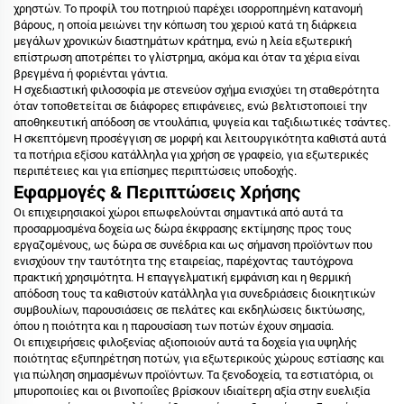
χρηστών. Το προφίλ του ποτηριού παρέχει ισορροπημένη κατανομή
βάρους, η οποία μειώνει την κόπωση του χεριού κατά τη διάρκεια
μεγάλων χρονικών διαστημάτων κράτημα, ενώ η λεία εξωτερική
επίστρωση αποτρέπει το γλίστρημα, ακόμα και όταν τα χέρια είναι
βρεγμένα ή φοριένται γάντια.
Η σχεδιαστική φιλοσοφία με στενεύον σχήμα ενισχύει τη σταθερότητα
όταν τοποθετείται σε διάφορες επιφάνειες, ενώ βελτιστοποιεί την
αποθηκευτική απόδοση σε ντουλάπια, ψυγεία και ταξιδιωτικές τσάντες.
Η σκεπτόμενη προσέγγιση σε μορφή και λειτουργικότητα καθιστά αυτά
τα ποτήρια εξίσου κατάλληλα για χρήση σε γραφείο, για εξωτερικές
περιπέτειες και για επίσημες περιπτώσεις υποδοχής.
Εφαρμογές & Περιπτώσεις Χρήσης
Οι επιχειρησιακοί χώροι επωφελούνται σημαντικά από αυτά τα
προσαρμοσμένα δοχεία ως δώρα έκφρασης εκτίμησης προς τους
εργαζομένους, ως δώρα σε συνέδρια και ως σήμανση προϊόντων που
ενισχύουν την ταυτότητα της εταιρείας, παρέχοντας ταυτόχρονα
πρακτική χρησιμότητα. Η επαγγελματική εμφάνιση και η θερμική
απόδοση τους τα καθιστούν κατάλληλα για συνεδριάσεις διοικητικών
συμβουλίων, παρουσιάσεις σε πελάτες και εκδηλώσεις δικτύωσης,
όπου η ποιότητα και η παρουσίαση των ποτών έχουν σημασία.
Οι επιχειρήσεις φιλοξενίας αξιοποιούν αυτά τα δοχεία για υψηλής
ποιότητας εξυπηρέτηση ποτών, για εξωτερικούς χώρους εστίασης και
για πώληση σημασμένων προϊόντων. Τα ξενοδοχεία, τα εστιατόρια, οι
μπυροποιίες και οι βινοποιΐες βρίσκουν ιδιαίτερη αξία στην ευελιξία