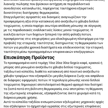
λιανικής πώλησης που βρίσκουν αντήχηση σε περιβαλλοντικά
συνειδητούς καταναλωτές, παρέχοντας ταυτόχρονα εξαιρετικές
δυνατότητες διατήρησης θερμοκρασίας.
Επαγγελματίες αγοραστές και διανομείς αναγνωρίζουν την
προσφερόμενη αξία στην κατασκευή από ανοξείδωτο χάλυβα διπλού
τοιχώματος, η οποία παρέχει ανωτέρα απόδοση μόνωσης σε σύγκριση
με τις παραδοσιακές εναλλακτικές λύσεις μονού τοιχώματος. Η
ευελιξία αυτών των δοχείων ξεπερνά την απλή φύλαξη ποτών,
προσφέροντας στις επιχειρήσεις μια ολοκληρωμένη πλατφόρμα για την
προβολή της εταιρικής ταυτότητας, διατηρώντας τη θερμοκρασία των
ποτών για μεγάλα χρονικά διαστήματα και επιδεικνύοντας την εταιρική
ταυτότητα μέσω προσαρμοσμένων επιφανειακών επεξεργασιών.
Επισκόπηση Προϊόντος
Το προσαρμοσμένο κατά τεμάχη 10oz 20oz 30oz δοχείο καφέ, κρασιού ή
μπύρας από μονωμένο ανοξείδωτο χάλυβα διπλού τοιχώματος,
ταξιδιωτικό κύπελλο, διαθέτει κατασκευή από ποιοτικό ανοξείδωτο
χάλυβα τροφίμων που εξασφαλίζει μεγάλη διάρκεια ζωής και ασφάλεια
σε διάφορες εφαρμογές ποτών. Η τεχνολογία μόνωσης κενού διπλού
τοιχώματος δημιουργεί αποτελεσματικό θερμικό φραγμό που διατηρεί
τα ζεστά ποτά στη βέλτιστη θερμοκρασία, ενώ αποτρέπει τη θέρμανση
της εξωτερικής επιφάνειας, εξασφαλίζοντας άνετο χειρισμό κατά τη
διάρκεια μακράς χρήσης.
Αυτά τα κύπελλα ταξιδίου ενσωματώνουν εξελιγμένες μηχανικές αρχές
που εξαλείφουν το σχηματισμό υγρασίας στις εξωτερικές επιφάνειες