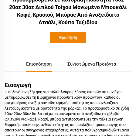
20oz 30oz Διπλού Τοίχου Μονωμένο Μπουκάλι
Καφέ, Κρασιού, Μπύρας Από Ανοξείδωτο
Ατσάλι, Κούπα Ταξιδίου
Ερώτηση
Επισκόπηση
Συνιστώμενα Προϊόντα
Εισαγωγή
Η αυξανόμενη ζήτηση για πολύπλευρες λύσεις σκευών ποτών έχει
μεταμορφώσει τη βιομηχανία προωθητικών προϊόντων, καθώς οι
επιχειρήσεις αναζητούν είδη υψηλής ποιότητας που συνδυάζουν
λειτουργικότητα με ορατότητα της μάρκας. Το προσαρμοστικό σε χύδη
10oz 20oz 30oz διπλό τοίχωμα μονωμένο από ανοξείδωτο χάλυβα
φλιτζάνι για καφέ, κρασί, μπύρα αντιπροσωπεύει την τέλεια ένωση
θερμικής απόδοσης, ανθεκτικότητας και ευελιξίας προσαρμογής που
απαιτούν οι σύγχρονες επιχειρήσεις. Αυτά τα πολυχρησιμικά φλιτζάνια
αποτελούν ιδανικά προωθητικά εργαλεία, επιχειρηματικά δώρα και είδη