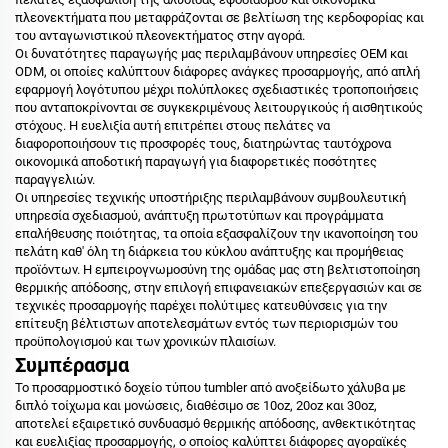
πλεονεκτήματα που μεταφράζονται σε βελτίωση της κερδοφορίας και
του ανταγωνιστικού πλεονεκτήματος στην αγορά.
Οι δυνατότητες παραγωγής μας περιλαμβάνουν υπηρεσίες OEM και
ODM, οι οποίες καλύπτουν διάφορες ανάγκες προσαρμογής, από απλή
εφαρμογή λογότυπου μέχρι πολύπλοκες σχεδιαστικές τροποποιήσεις
που ανταποκρίνονται σε συγκεκριμένους λειτουργικούς ή αισθητικούς
στόχους. Η ευελιξία αυτή επιτρέπει στους πελάτες να
διαφοροποιήσουν τις προσφορές τους, διατηρώντας ταυτόχρονα
οικονομικά αποδοτική παραγωγή για διαφορετικές ποσότητες
παραγγελιών.
Οι υπηρεσίες τεχνικής υποστήριξης περιλαμβάνουν συμβουλευτική
υπηρεσία σχεδιασμού, ανάπτυξη πρωτοτύπων και προγράμματα
επαλήθευσης ποιότητας, τα οποία εξασφαλίζουν την ικανοποίηση του
πελάτη καθ' όλη τη διάρκεια του κύκλου ανάπτυξης και προμήθειας
προϊόντων. Η εμπειρογνωμοσύνη της ομάδας μας στη βελτιστοποίηση
θερμικής απόδοσης, στην επιλογή επιφανειακών επεξεργασιών και σε
τεχνικές προσαρμογής παρέχει πολύτιμες κατευθύνσεις για την
επίτευξη βέλτιστων αποτελεσμάτων εντός των περιορισμών του
προϋπολογισμού και των χρονικών πλαισίων.
Συμπέρασμα
Το προσαρμοστικό δοχείο τύπου tumbler από ανοξείδωτο χάλυβα με
διπλό τοίχωμα και μονώσεις, διαθέσιμο σε 10oz, 20oz και 30oz,
αποτελεί εξαιρετικό συνδυασμό θερμικής απόδοσης, ανθεκτικότητας
και ευελιξίας προσαρμογής, ο οποίος καλύπτει διάφορες αγοραϊκές