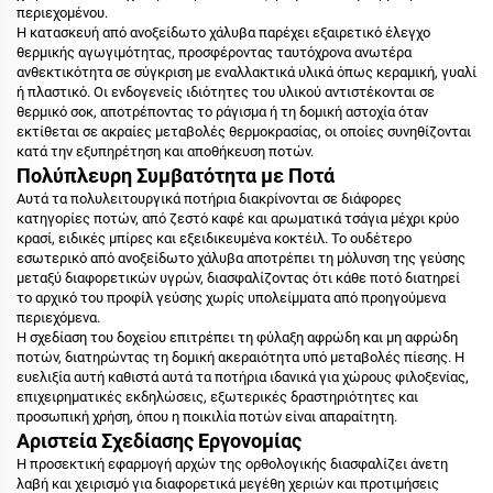
περιεχομένου.
Η κατασκευή από ανοξείδωτο χάλυβα παρέχει εξαιρετικό έλεγχο
θερμικής αγωγιμότητας, προσφέροντας ταυτόχρονα ανωτέρα
ανθεκτικότητα σε σύγκριση με εναλλακτικά υλικά όπως κεραμική, γυαλί
ή πλαστικό. Οι ενδογενείς ιδιότητες του υλικού αντιστέκονται σε
θερμικό σοκ, αποτρέποντας το ράγισμα ή τη δομική αστοχία όταν
εκτίθεται σε ακραίες μεταβολές θερμοκρασίας, οι οποίες συνηθίζονται
κατά την εξυπηρέτηση και αποθήκευση ποτών.
Πολύπλευρη Συμβατότητα με Ποτά
Αυτά τα πολυλειτουργικά ποτήρια διακρίνονται σε διάφορες
κατηγορίες ποτών, από ζεστό καφέ και αρωματικά τσάγια μέχρι κρύο
κρασί, ειδικές μπίρες και εξειδικευμένα κοκτέιλ. Το ουδέτερο
εσωτερικό από ανοξείδωτο χάλυβα αποτρέπει τη μόλυνση της γεύσης
μεταξύ διαφορετικών υγρών, διασφαλίζοντας ότι κάθε ποτό διατηρεί
το αρχικό του προφίλ γεύσης χωρίς υπολείμματα από προηγούμενα
περιεχόμενα.
Η σχεδίαση του δοχείου επιτρέπει τη φύλαξη αφρώδη και μη αφρώδη
ποτών, διατηρώντας τη δομική ακεραιότητα υπό μεταβολές πίεσης. Η
ευελιξία αυτή καθιστά αυτά τα ποτήρια ιδανικά για χώρους φιλοξενίας,
επιχειρηματικές εκδηλώσεις, εξωτερικές δραστηριότητες και
προσωπική χρήση, όπου η ποικιλία ποτών είναι απαραίτητη.
Αριστεία Σχεδίασης Εργονομίας
Η προσεκτική εφαρμογή αρχών της ορθολογικής διασφαλίζει άνετη
λαβή και χειρισμό για διαφορετικά μεγέθη χεριών και προτιμήσεις