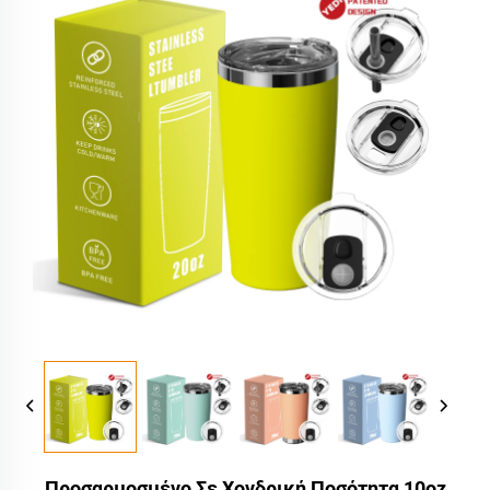
Προσαρμοσμένο Σε Χονδρική Ποσότητα 10oz