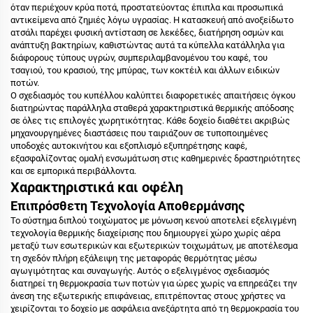
όταν περιέχουν κρύα ποτά, προστατεύοντας έπιπλα και προσωπικά
αντικείμενα από ζημιές λόγω υγρασίας. Η κατασκευή από ανοξείδωτο
ατσάλι παρέχει φυσική αντίσταση σε λεκέδες, διατήρηση οσμών και
ανάπτυξη βακτηρίων, καθιστώντας αυτά τα κύπελλα κατάλληλα για
διάφορους τύπους υγρών, συμπεριλαμβανομένου του καφέ, του
τσαγιού, του κρασιού, της μπύρας, των κοκτέιλ και άλλων ειδικών
ποτών.
Ο σχεδιασμός του κυπέλλου καλύπτει διαφορετικές απαιτήσεις όγκου
διατηρώντας παράλληλα σταθερά χαρακτηριστικά θερμικής απόδοσης
σε όλες τις επιλογές χωρητικότητας. Κάθε δοχείο διαθέτει ακριβώς
μηχανουργημένες διαστάσεις που ταιριάζουν σε τυποποιημένες
υποδοχές αυτοκινήτου και εξοπλισμό εξυπηρέτησης καφέ,
εξασφαλίζοντας ομαλή ενσωμάτωση στις καθημερινές δραστηριότητες
και σε εμπορικά περιβάλλοντα.
Χαρακτηριστικά και οφέλη
Επιπρόσθετη Τεχνολογία Αποθερμάνσης
Το σύστημα διπλού τοιχώματος με μόνωση κενού αποτελεί εξελιγμένη
τεχνολογία θερμικής διαχείρισης που δημιουργεί χώρο χωρίς αέρα
μεταξύ των εσωτερικών και εξωτερικών τοιχωμάτων, με αποτέλεσμα
τη σχεδόν πλήρη εξάλειψη της μεταφοράς θερμότητας μέσω
αγωγιμότητας και συναγωγής. Αυτός ο εξελιγμένος σχεδιασμός
διατηρεί τη θερμοκρασία των ποτών για ώρες χωρίς να επηρεάζει την
άνεση της εξωτερικής επιφάνειας, επιτρέποντας στους χρήστες να
χειρίζονται το δοχείο με ασφάλεια ανεξάρτητα από τη θερμοκρασία του