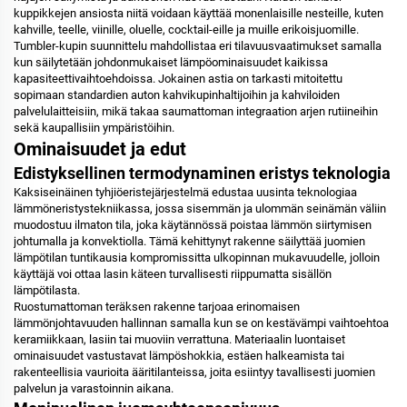
kuppikkejen ansiosta niitä voidaan käyttää monenlaisille nesteille, kuten
kahville, teelle, viinille, oluelle, cocktail-eille ja muille erikoisjuomille.
Tumbler-kupin suunnittelu mahdollistaa eri tilavuusvaatimukset samalla
kun säilytetään johdonmukaiset lämpöominaisuudet kaikissa
kapasiteettivaihtoehdoissa. Jokainen astia on tarkasti mitoitettu
sopimaan standardien auton kahvikupinhaltijoihin ja kahviloiden
palvelulaitteisiin, mikä takaa saumattoman integraation arjen rutiineihin
sekä kaupallisiin ympäristöihin.
Ominaisuudet ja edut
Edistyksellinen termodynaminen eristys teknologia
Kaksiseinäinen tyhjiöeristejärjestelmä edustaa uusinta teknologiaa
lämmöneristystekniikassa, jossa sisemmän ja ulommän seinämän väliin
muodostuu ilmaton tila, joka käytännössä poistaa lämmön siirtymisen
johtumalla ja konvektiolla. Tämä kehittynyt rakenne säilyttää juomien
lämpötilan tuntikausia kompromissitta ulkopinnan mukavuudelle, jolloin
käyttäjä voi ottaa lasin käteen turvallisesti riippumatta sisällön
lämpötilasta.
Ruostumattoman teräksen rakenne tarjoaa erinomaisen
lämmönjohtavuuden hallinnan samalla kun se on kestävämpi vaihtoehtoa
keramiikkaan, lasiin tai muoviin verrattuna. Materiaalin luontaiset
ominaisuudet vastustavat lämpöshokkia, estäen halkeamista tai
rakenteellisia vaurioita ääritilanteissa, joita esiintyy tavallisesti juomien
palvelun ja varastoinnin aikana.