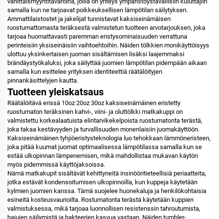
vähittäismyyntitavaroina, joilla on yhteys ympäristöystävällisiin kuluttajiin
samalla kun ne tarjoavat poikkeuksellisen lämpötilan säilytyksen.
Ammattilaistostet ja jakelijat tunnistavat kaksiseinämäisen
ruostumattomasta teräksestä valmistetun tuotteen arvotarjouksen, joka
tarjoaa huomattavasti paremman eristysominaisuuden verrattuna
perinteisiin yksiseinäisiin vaihtoehtoihin. Näiden tölkkien monikäyttöisyys
ulottuu yksinkertaisen juoman sisältämisen lisäksi laajemmaksi
brändäystyökaluksi, joka säilyttää juomien lämpötilan pidempään aikaan
samalla kun esittelee yrityksen identiteettiä räätälöityjen
pinnankäsittelyjen kautta.
Tuotteen yleiskatsaus
Räätälöitävä erissä 10oz 20oz 30oz kaksiseinämäinen eristetty
ruostumaton teräksinen kahvi-, viini- ja oluttölkki matkakuppi on
valmistettu korkealaatuista elintarvikekelpoista ruostumatonta terästä,
joka takaa kestävyyden ja turvallisuuden monenlaisiin juomakäyttöön.
Kaksiseinämäinen tyhjiöeristysteknologia luo tehokkaan lämmöneristeen,
joka pitää kuumat juomat optimaalisessa lämpötilassa samalla kun se
estää ulkopinnan lämpenemisen, mikä mahdollistaa mukavan käytön
myös pidemmissä käyttöjaksoissa.
Nämä matkakupit sisältävät kehittyneitä insinööritieteellisiä periaatteita,
jotka estävät kondensoitumisen ulkopinnoilla, kun kuppeja käytetään
kylmien juomien kanssa. Tämä suojelee huonekaluja ja henkilökohtaisia
esineitä kosteusvaurioilta. Rostumatonta terästä käytetään kuppien
valmistuksessa, mikä tarjoaa luonnollisen resistenssin tahroutumista,
hajujen säilymistä ja bakteerien kasvua vastaan. Näiden tumbler-