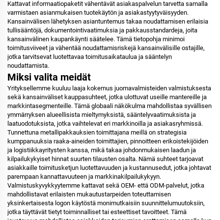
Kattavat informaatiopaketit vähentävät asiakaspalvelun tarvetta samalla
varmistaen asianmukaisen tuotekäytön ja asiakastyytyväisyyden.
Kansainvälisen lähetyksen asiantuntemus takaa noudattamisen erilaisia
tullisääntöjä, dokumentointivaatimuksia ja pakkausstandardeja, joita
kansainvälinen kaupankäynti säätelee. Tämä tietopohja minimoi
toimitusviiveet ja vähentää noudattamisriskejä kansainvälisille ostajille,
jotka tarvitsevat luotettavaa toimitusaikataulua ja sääntelyn
noudattamista.
Miksi valita meidät
Yrityksellemme kuuluu laaja kokemus juomavalmisteiden valmistuksesta
sekä kansainväliset kauppasuhteet, jotka ulottuvat useille mantereille ja
markkintasegmenteille. Tämä globaali näkökulma mahdollistaa syvällisen
ymmärryksen alueellisista mieltymyksistä, sääntelyvaatimuksista ja
laatuodotuksista, jotka vaihtelevat eri markkinoilla ja asiakasryhmissä.
Tunnettuna metallipakkauksien toimittajana meillä on strategisia
kumppanuuksia raaka-aineiden toimittajien, pinnoitteen erikoistekijöiden
ja logistiikkayritysten kanssa, mikä takaa johdonmukaisen laadun ja
kilpailukykyiset hinnat suurten tilausten osalta. Nämä suhteet tarjoavat
asiakkaille toimitusketjun luotettavuuden ja kustannusedut, jotka johtavat
parempaan kannattavuuteen ja markkinakilpailukykyyn.
Valmistuskyvykkyytemme kattavat sekä OEM- että ODM-palvelut, jotka
mahdollistavat erilaisten mukautustarpeiden toteuttamisen
yksinkertaisesta logon käytöstä monimutkaisiin suunnittelumuutoksiin,
jotka täyttävät tietyt toiminnalliset tai esteettiset tavoitteet. Tämä