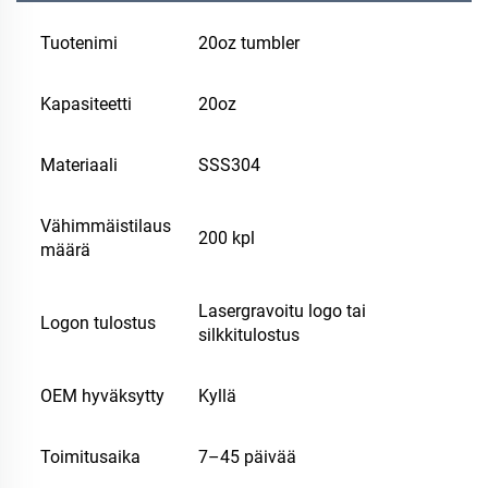
Tuotenimi
20oz tumbler
Kapasiteetti
20oz
Materiaali
SSS304
Vähimmäistilaus
200 kpl
määrä
Lasergravoitu logo tai
Logon tulostus
silkkitulostus
OEM hyväksytty
Kyllä
Toimitusaika
7–45 päivää