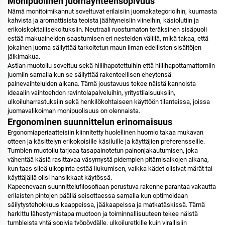
Monipuolinen juomayhteensopivuus
Nämä monitoimikannut soveltuvat erilaisiin juomakategorioihin, kuumasta
kahvista ja aromattisista teoista jäähtyneisiin viineihin, käsiolutiin ja
erikoiskoktailisekoituksiin. Neutraali ruostumaton teräksinen sisäpuoli
estää makuaineiden saastumisen eri nesteiden välillä, mikä takaa, että
jokainen juoma säilyttää tarkoitetun maun ilman edellisten sisältöjen
jälkimakua.
Astian muotoilu soveltuu sekä hiilihapotettuihin että hiilihapottamattomiin
juomiin samalla kun se säilyttää rakenteellisen eheytensä
painevaihteluiden aikana. Tämä joustavuus tekee näistä kannoista
ideaalin vaihtoehdon ravintolapalveluihin, yritystilaisuuksiin,
ulkoiluharrastuksiin sekä henkilökohtaiseen käyttöön tilanteissa, joissa
juomavalikoiman monipuolisuus on olennaista.
Ergonominen suunnittelun erinomaisuus
Ergonomiaperiaatteisiin kiinnitetty huolellinen huomio takaa mukavan
otteen ja käsittelyn erikokoisille käsiluille ja käyttäjien preferensseille.
Tumblen muotoilu tarjoaa tasapainotetun painonjakautumisen, joka
vähentää käsiä rasittavaa väsymystä pidempien pitämisaikojen aikana,
kun taas sileä ulkopinta estää liukumisen, vaikka kädet olisivat märät tai
käyttäjällä olisi hansikkaat käytössä.
Kapeenevaan suunnittelufilosofiaan perustuva rakenne parantaa vakautta
erilaisten pintojen päällä seisottaessa samalla kun optimoidaan
säilytystehokkuus kaappeissa, jääkaapeissa ja matkatäskissä. Tämä
harkittu lähestymistapa muotoon ja toiminnallisuuteen tekee näistä
tumbleista yhtä sopivia työpöydälle, ulkoiluretkille kuin virallisiin