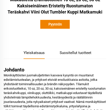
Kaksiseinäinen Eristetty Ruostumaton
Teräskahvi Viini Olut Tumbler Kuppi Matkamuki
Pyynnön
lähettäminen
Yleiskatsaus
Suositellut tuotteet
Johdanto
Monikäyttöisten juomakuljetinten kasvava kysyntä on muuntanut
edistämistuotealan, ja yritykset etsivät ensiluokkaisia astioita, jotka
yhdistävät toiminnallisuuden ja brändin näkyvyyden. Tilamukit
erikoistuotteiksi, 10 oz, 20 oz, 30 oz, kaksiseinäinen eristetty ruostumaton
teräskahvikuppi, viinikuppi, oluttölkki, matkakuppi edustavat täydellistä
yhdistelmää lämpötehokkuudesta, kestävyydestä ja räätälöinnin
joustavuudesta, joita nykyaikaiset yritykset vaativat. Nämä monikäyttöiset
tölkit toimivat täydellisinä edistämistyökaluina, yrityslahjoina ja