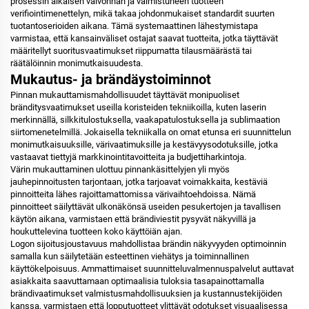
prosessin aikaisen valvonnan ja valmistuneen tuotteen
verifiointimenettelyn, mikä takaa johdonmukaiset standardit suurten
tuotantoserioiden aikana. Tämä systemaattinen lähestymistapa
varmistaa, että kansainväliset ostajat saavat tuotteita, jotka täyttävät
määritellyt suoritusvaatimukset riippumatta tilausmäärästä tai
räätälöinnin monimutkaisuudesta.
Mukautus- ja brändäystoiminnot
Pinnan mukauttamismahdollisuudet täyttävät monipuoliset
bränditysvaatimukset useilla koristeiden tekniikoilla, kuten laserin
merkinnällä, silkkitulostuksella, vaakapatulostuksella ja sublimaation
siirtomenetelmillä. Jokaisella tekniikalla on omat etunsa eri suunnittelun
monimutkaisuuksille, värivaatimuksille ja kestävyysodotuksille, jotka
vastaavat tiettyjä markkinointitavoitteita ja budjettiharkintoja.
Värin mukauttaminen ulottuu pinnankäsittelyjen yli myös
jauhepinnoitusten tarjontaan, jotka tarjoavat voimakkaita, kestäviä
pinnoitteita lähes rajoittamattomissa värivaihtoehdoissa. Nämä
pinnoitteet säilyttävät ulkonäkönsä useiden pesukertojen ja tavallisen
käytön aikana, varmistaen että brändiviestit pysyvät näkyvillä ja
houkuttelevina tuotteen koko käyttöiän ajan.
Logon sijoitusjoustavuus mahdollistaa brändin näkyvyyden optimoinnin
samalla kun säilytetään esteettinen viehätys ja toiminnallinen
käyttökelpoisuus. Ammattimaiset suunnitteluvalmennuspalvelut auttavat
asiakkaita saavuttamaan optimaalisia tuloksia tasapainottamalla
brändivaatimukset valmistusmahdollisuuksien ja kustannustekijöiden
kanssa, varmistaen että lopputuotteet ylittävät odotukset visuaalisessa