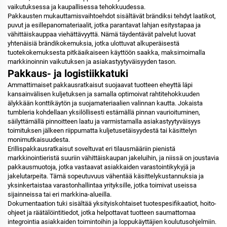
vaikutuksessa ja kaupallisessa tehokkuudessa.
Pakkausten mukauttamisvaihtoehdot sisältävät brändiksi tehdyt laatikot,
puvut ja esillepanomateriaalit, jotka parantavat lahjan esitystapaa ja
vähittäiskauppaa viehättävyyttä. Nämä täydentävät palvelut luovat
yhtenäisiä brändikokemuksia, jotka ulottuvat alkuperäisestä
tuotekokemuksesta pitkäaikaiseen käyttöön saakka, maksimoimalla
markkinoinnin vaikutuksen ja asiakastyytyväisyyden tason.
Pakkaus- ja logistiikkatuki
Ammattimaiset pakkausratkaisut suojaavat tuotteen eheyttä läpi
kansainvälisen kuljetuksen ja samalla optimoivat rahtitehokkuuden
älykkään konttikäytön ja suojamateriaalien valinnan kautta. Jokaista
tumbleria kohdellaan yksilöllisesti estämällä pinnan vaurioituminen,
säilyttämällä pinnoitteen laatu ja varmistamalla asiakastyytyväisyys
toimituksen jälkeen riippumatta kuljetusetäisyydestä tai käsittelyn
monimutkaisuudesta.
Erillispakkausratkaisut soveltuvat eri tilausmääriin pienistä
markkinointieristä suuriin vähittäiskaupan jakeluihin, ja niissä on joustavia
pakkausmuotoja, jotka vastaavat asiakkaiden varastointikykyjä ja
jakelutarpeita. Tämä sopeutuvuus vähentää käsittelykustannuksia ja
yksinkertaistaa varastonhallintaa yrityksille, jotka toimivat useissa
sijainneissa tai eri markkina-alueilla.
Dokumentaation tuki sisältää yksityiskohtaiset tuotespesifikaatiot, hoito-
ohjeet ja räätälöintitiedot, jotka helpottavat tuotteen saumattomaa
integrointia asiakkaiden toimintoihin ja loppukäyttäjien koulutusohjelmiin.