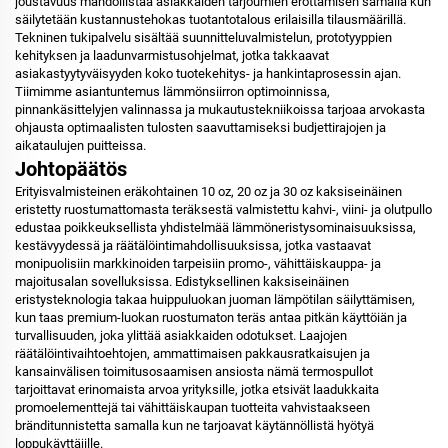
joustavuus mahdollistaa asiakkaiden tarjoumien erottamisen samalla kun
säilytetään kustannustehokas tuotantotalous erilaisilla tilausmäärillä.
Tekninen tukipalvelu sisältää suunnitteluvalmistelun, prototyyppien
kehityksen ja laadunvarmistusohjelmat, jotka takkaavat
asiakastyytyväisyyden koko tuotekehitys- ja hankintaprosessin ajan.
Tiimimme asiantuntemus lämmönsiirron optimoinnissa,
pinnankäsittelyjen valinnassa ja mukautustekniikoissa tarjoaa arvokasta
ohjausta optimaalisten tulosten saavuttamiseksi budjettirajojen ja
aikataulujen puitteissa.
Johtopäätös
Erityisvalmisteinen eräkohtainen 10 oz, 20 oz ja 30 oz kaksiseinäinen
eristetty ruostumattomasta teräksestä valmistettu kahvi-, viini- ja olutpullo
edustaa poikkeuksellista yhdistelmää lämmöneristysominaisuuksissa,
kestävyydessä ja räätälöintimahdollisuuksissa, jotka vastaavat
monipuolisiin markkinoiden tarpeisiin promo-, vähittäiskauppa- ja
majoitusalan sovelluksissa. Edistyksellinen kaksiseinäinen
eristysteknologia takaa huippuluokan juoman lämpötilan säilyttämisen,
kun taas premium-luokan ruostumaton teräs antaa pitkän käyttöiän ja
turvallisuuden, joka ylittää asiakkaiden odotukset. Laajojen
räätälöintivaihtoehtojen, ammattimaisen pakkausratkaisujen ja
kansainvälisen toimitusosaamisen ansiosta nämä termospullot
tarjoittavat erinomaista arvoa yrityksille, jotka etsivät laadukkaita
promoelementtejä tai vähittäiskaupan tuotteita vahvistaakseen
bränditunnistetta samalla kun ne tarjoavat käytännöllistä hyötyä
loppukäyttäjille.