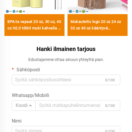
BPA:ta vapaat 20 oz, 30 oz, 40
Mukautettu logo 20 oz 24 oz
oz H2.0 tölkit muki kahvalla ja
32 oz 40 oz kääntyvä
pajonilla, 3-asentoinen kansi
strutsiämpäri kannulla,
matkustukseen eristetty
kannettava matkamuki
kuppi ruostumattomasta
Hanki ilmainen tarjous
ruostumattomasta
teräksestä
teräksestä, tyhjiöeristetty
Edustajamme ottaa sinuun yhteyttä pian.
muki
Sähköposti
0/100
Whatsapp/Mobiili
Koodi
0/100
Nimi
0/100