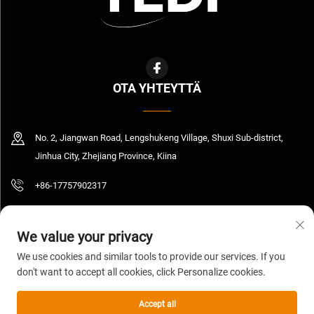
OTA YHTEYTTÄ
No. 2, Jiangwan Road, Lengshukeng Village, Shuxi Sub-district,
Jinhua City, Zhejiang Province, Kiina
+86-17757902317
[email protected]
We value your privacy
We use cookies and similar tools to provide our services. If you
don't want to accept all cookies, click Personalize cookies.
Tekijänoikeus © 2026 Zhejiang Yedi Industry And Trade Co., Ltd. Kaikki
oikeudet pidätetty.
Tietosuojakäytäntö
Accept all