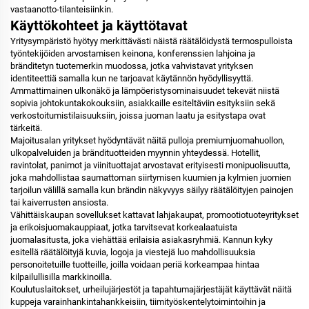
vastaanotto-tilanteisiinkin.
Käyttökohteet ja käyttötavat
Yritysympäristö hyötyy merkittävästi näistä räätälöidystä termospulloista
työntekijöiden arvostamisen keinona, konferenssien lahjoina ja
bränditetyn tuotemerkin muodossa, jotka vahvistavat yrityksen
identiteettiä samalla kun ne tarjoavat käytännön hyödyllisyyttä.
Ammattimainen ulkonäkö ja lämpöeristysominaisuudet tekevät niistä
sopivia johtokuntakokouksiin, asiakkaille esiteltäviin esityksiin sekä
verkostoitumistilaisuuksiin, joissa juoman laatu ja esitystapa ovat
tärkeitä.
Majoitusalan yritykset hyödyntävät näitä pulloja premiumjuomahuollon,
ulkopalveluiden ja brändituotteiden myynnin yhteydessä. Hotellit,
ravintolat, panimot ja viinituottajat arvostavat erityisesti monipuolisuutta,
joka mahdollistaa saumattoman siirtymisen kuumien ja kylmien juomien
tarjoilun välillä samalla kun brändin näkyvyys säilyy räätälöityjen painojen
tai kaiverrusten ansiosta.
Vähittäiskaupan sovellukset kattavat lahjakaupat, promootiotuoteyritykset
ja erikoisjuomakauppiaat, jotka tarvitsevat korkealaatuista
juomalasitusta, joka viehättää erilaisia asiakasryhmiä. Kannun kyky
esitellä räätälöityjä kuvia, logoja ja viestejä luo mahdollisuuksia
personoitetuille tuotteille, joilla voidaan periä korkeampaa hintaa
kilpailullisilla markkinoilla.
Koulutuslaitokset, urheilujärjestöt ja tapahtumajärjestäjät käyttävät näitä
kuppeja varainhankintahankkeisiin, tiimityöskentelytoimintoihin ja