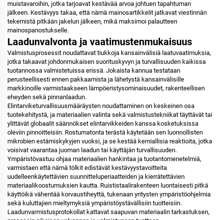
muistavaroihin, jotka tarjoavat kestävää arvoa johtuen tapahtuman
jälkeen. Kestävyys takaa, että nämä mainosartikkelit jatkavat viestinnän
tekemistä pitkään jakelun jälkeen, mikä maksimoi palautteen
mainospanostukselle.
Laadunvalvonta ja vaatimustenmukaisuus
Valmistusprosessit noudattavat tiukkoja kansainvälisiä laatuvaatimuksia,
jotka takaavat johdonmukaisen suorituskyvyn ja turvallisuuden kaikissa
tuotannossa valmistetuissa erissä. Jokaista kannua testataan
perusteellisesti ennen pakkaamista ja lähetystä kansainvälisille
markkinoille varmistaakseen lämpöeristysominaisuudet, rakenteellisen
eheyden sekä pinnanlaadun.
Elintarviketurvallisuusmääräysten noudattaminen on keskeinen osa
tuotekehitystä, ja materiaalien valinta sekä valmistustekniikat täyttävät tai
ylittävät globaalit säännökset elintarvikkeiden kanssa kosketuksissa
oleviin pinnoitteisiin. Rostumatonta terästä käytetään sen luonnollisten
mikrobien estämiskykyjen vuoksi, ja se kestää kemiallisia reaktioita, jotka
voisivat vaarantaa juoman laadun tai käyttäjän turvallisuuden.
Ympäristövastuu ohjaa materiaalien hankintaa ja tuotantomenetelmiä,
varmistaen että nämä tölkit edistävät kestävyystavoitteita
uudelleenkäytettävien suunnitteluperiaatteiden ja kierrätettävien
materiaalikoostumuksien kautta. Ruis­tis­taa­lirakenteen luontaisesti pitkä
käyttöikä vähentää korvaustiheyttä, tukenaan yritysten ympäristöohjelmia
sekä kuluttajien mieltymyksiä ympäristöystävällisiin tuotteisiin.
Laadunvarmistusprotokollat kattavat saapuvan materiaalin tarkastuksen,