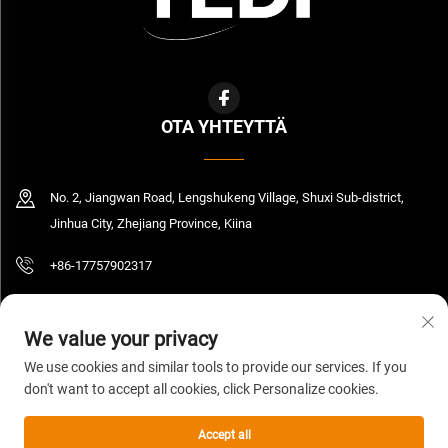
OTA YHTEYTTÄ
No. 2, Jiangwan Road, Lengshukeng Village, Shuxi Sub-district,
Jinhua City, Zhejiang Province, Kiina
+86-17757902317
[email protected]
We value your privacy
We use cookies and similar tools to provide our services. If you
don't want to accept all cookies, click Personalize cookies.
Tekijänoikeus © 2026 Zhejiang Yedi Industry And Trade Co., Ltd. Kaikki
oikeudet pidätetty.
Tietosuojakäytäntö
Accept all