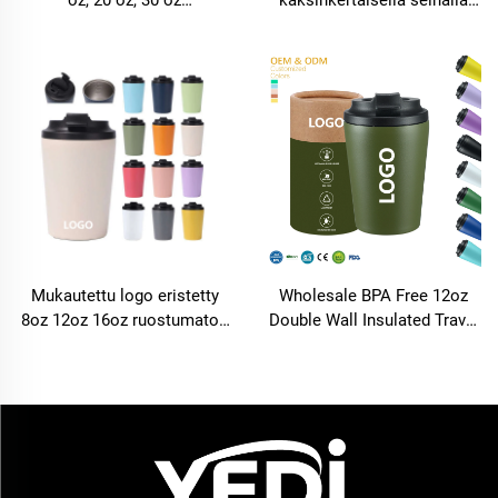
kaksiseinäinen eristetty
eristetty matkakuiska
ruostumaton teräskahvi viini
kahvikuppi kantti 20 oz
olut tumbler kuppi
ruostumaton teräskannu
matkamuki
Mukautettu logo eristetty
Wholesale BPA Free 12oz
8oz 12oz 16oz ruostumaton
Double Wall Insulated Travel
teräskahvipullo
Coffee Mugs Stainless Steel
matkakäyttöön
Vacuum Tumbler With
kaksiseinäinen
Customized Logo
tyhjiökahvimuki
portaatilattomalla kannella