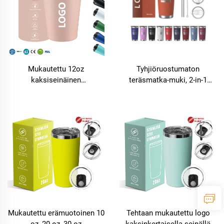
Mukautettu 12oz
Tyhjiöruostumaton
kaksiseinäinen
teräsmatka-muki, 2-in-1
tyhjiöeristetty
liukupeite, mukautuva logo,
ruostumattomasta
väripinnoite,
teräksestä valmistettu
kuparipinnoitettu tumbler
kahvikuppi termospullo,
jossa 12–24 tunnin
lämpöeristys ja logolla
Mukautettu erämuotoinen 10
Tehtaan mukautettu logo
oz, 20 oz, 30 oz
kaksinkertaisella seinällä