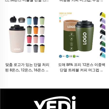
인리스 스틸 커피 와인 맥주
함 20온스 스테인리스 스틸
트럼블러 컵 여행용 머그컵
트럼블러 컵
맞춤 로고가 있는 단열 처리
도매 BPA 프리 12온스 이중벽
된 8온스, 12온스, 16온스 스
단열 트레블 커피 머그컵 스
테인리스 스틸 커피 휴대용
테인리스 스틸 진공 텀블러
컵, 이중벽 진공 커피 머그컵,
맞춤 로고 인쇄 가능
누수방지 뚜껑 포함