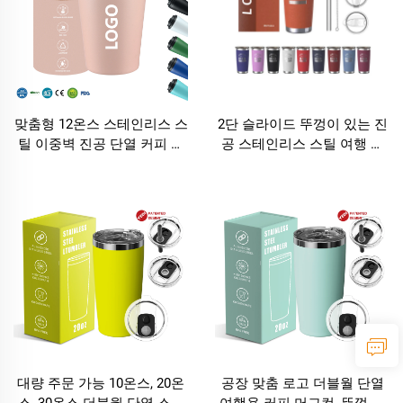
맞춤형 12온스 스테인리스 스
2단 슬라이드 뚜껑이 있는 진
틸 이중벽 진공 단열 커피 머
공 스테인리스 스틸 여행 머
그 탐블러, 로고 포함, 12-24시
그컵, 맞춤 로고, 컬러 분말 코
간 보온 기능
팅 및 구리 도금 텀블러
대량 주문 가능 10온스, 20온
공장 맞춤 로고 더블월 단열
스, 30온스 더블월 단열 스테
여행용 커피 머그컵, 뚜껑 포