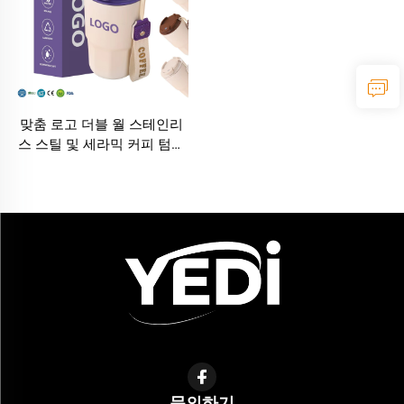
맞춤 로고 더블 월 스테인리
스 스틸 및 세라믹 커피 텀블
러, 2단 뚜껑, 12온스 및 16온
스 커피 여행 머그컵, 단열 커
피 컵
문의하기